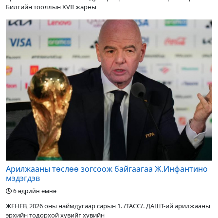
Билгийн тооллын XVII жарны
Арилжааны төслөө зогсоож байгаагаа Ж.Инфантино
мэдэгдэв
6 өдрийн өмнө
ЖЕНЕВ, 2026 оны наймдугаар сарын 1. /ТАСС/. ДАШТ-ий арилжааны
эрхийн тодорхой хувийг хувийн