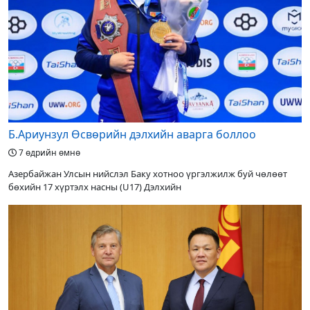
Б.Ариунзул Өсвөрийн дэлхийн аварга боллоо
7 өдрийн өмнө
Азербайжан Улсын нийслэл Баку хотноо үргэлжилж буй чөлөөт
бөхийн 17 хүртэлх насны (U17) Дэлхийн