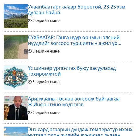
Улаанбаатарт аадар бороотой, 23-25 хэм
дулаан байна
5 өдрийн өмнө
СҮХБААТАР: Ганга нуур орчмын элсний
нүүдлийг зогсоох туршилтын ажил үр
дүнгээ өгч эхэлжээ
5 өдрийн өмнө
Үс шинээр үргээлгэх буюу засуулахад
тохиромжтой
5 өдрийн өмнө
Арилжааны төслөө зогсоож байгаагаа
Ж.Инфантино мэдэгдэв
6 өдрийн өмнө
Энэ сард агаарын дундаж температур ихэнх
нутгаар олон жилийн дунджаас дулаан