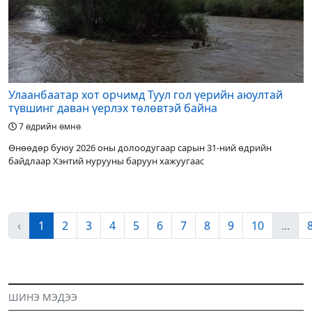
Улаанбаатар хот орчимд Туул гол үерийн аюултай
түвшинг даван үерлэх төлөвтэй байна
7 өдрийн өмнө
Өнөөдөр буюу 2026 оны долоодугаар сарын 31-ний өдрийн
байдлаар Хэнтий нурууны баруун хажуугаас
‹
1
2
3
4
5
6
7
8
9
10
...
ШИНЭ МЭДЭЭ