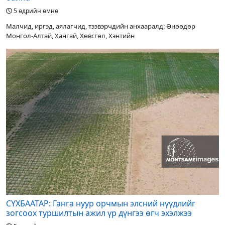
5 өдрийн өмнө
Малчид, иргэд, аялагчид, тээвэрчдийн анхааралд: Өнөөдөр
Монгол-Алтай, Хангай, Хөвсгөл, Хэнтийн
СҮХБААТАР: Ганга нуур орчмын элсний нүүдлийг
зогсоох туршилтын ажил үр дүнгээ өгч эхэлжээ