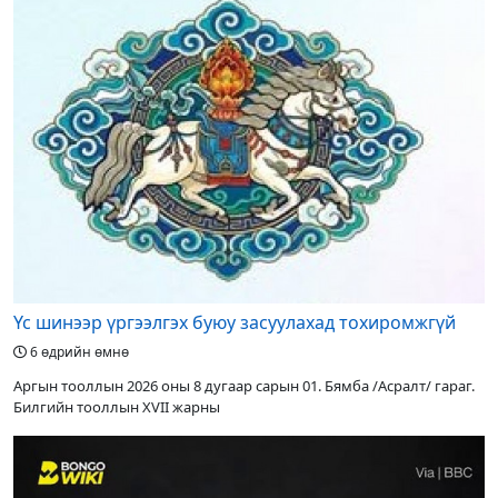
Үс шинээр үргээлгэх буюу засуулахад тохиромжгүй
6 өдрийн өмнө
Аргын тооллын 2026 оны 8 дугаар сарын 01. Бямба /Асралт/ гараг.
Билгийн тооллын XVII жарны