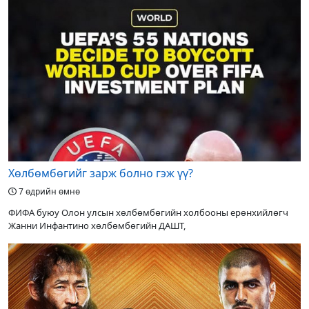
Хөлбөмбөгийг зарж болно гэж үү?
7 өдрийн өмнө
ФИФА буюу Олон улсын хөлбөмбөгийн холбооны ерөнхийлөгч
Жанни Инфантино хөлбөмбөгийн ДАШТ,