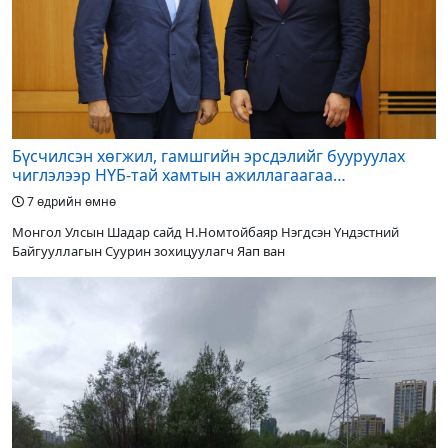
Бүсчилсэн хөгжил, гамшгийн эрсдэлийг бууруулах
чиглэлээр НҮБ-тай хамтын ажиллагаагаа
өргөжүүлэхээр санал солилцлоо
7 өдрийн өмнө
Монгол Улсын Шадар сайд Н.Номтойбаяр Нэгдсэн Үндэстний
Байгууллагын Суурин зохицуулагч Яап ван