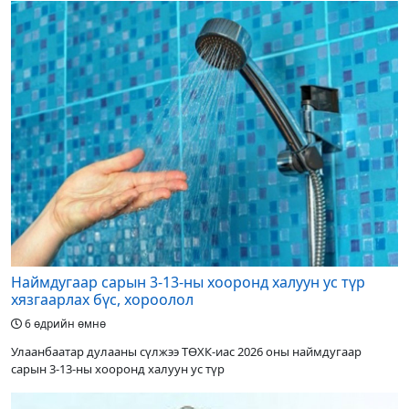
Наймдугаар сарын 3-13-ны хооронд халуун ус түр
хязгаарлах бүс, хороолол
6 өдрийн өмнө
Улаанбаатар дулааны сүлжээ ТӨХК-иас 2026 оны наймдугаар
сарын 3-13-ны хооронд халуун ус түр