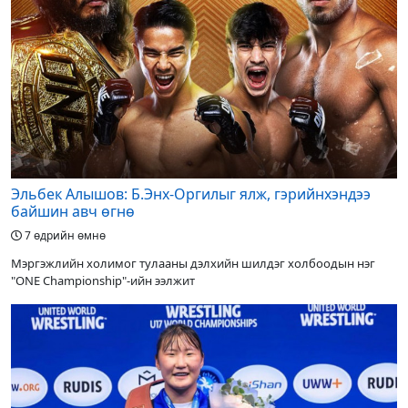
Эльбек Алышов: Б.Энх-Оргилыг ялж, гэрийнхэндээ
байшин авч өгнө
7 өдрийн өмнө
Мэргэжлийн холимог тулааны дэлхийн шилдэг холбоодын нэг
"ONE Championship"-ийн ээлжит