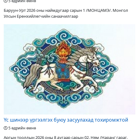
5 өдрийн өмнө
Баруун-Урт 2026 оны наймдугаар сарын 1 /МОНЦАМЭ/. Монгол
Улсын Ерөнхийлөгчийн санаачилгаар
Үс шинээр үргээлгэх буюу засуулахад тохиромжтой
5 өдрийн өмнө
Аргын тооллын 2026 оны 8 дугаар сарын 02. Ням /Наран/ гараг.