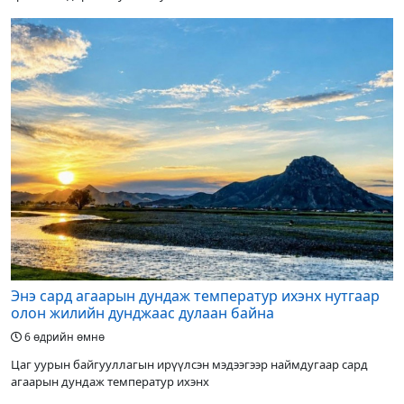
Энэ сард агаарын дундаж температур ихэнх нутгаар
олон жилийн дунджаас дулаан байна
6 өдрийн өмнө
Цаг уурын байгууллагын ирүүлсэн мэдээгээр наймдугаар сард
агаарын дундаж температур ихэнх