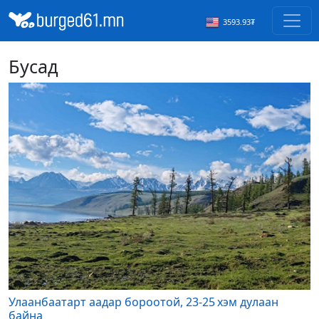
3593.93₮
Бусад
Улаанбаатарт аадар бороотой, 23-25 хэм дулаан
байна