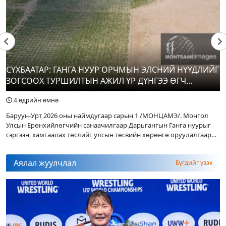
ажиллагаагаа өргөжүүлэхээр санал
6 өдрийн өмнө
солилцлоо
Улаанбаатар хот орчимд Туул гол үерийн
аюултай түвшинг даван үерлэх төлөвтэй
байна
6 өдрийн өмнө
СҮХБААТАР: ГАНГА НУУР ОРЧМЫН ЭЛСНИЙ НҮҮДЛИЙГ
ЗОГСООХ ТУРШИЛТЫН АЖИЛ ҮР ДҮНГЭЭ ӨГЧ
Үс шинээр үргээлгэх буюу засуулахад
ЭХЭЛЖЭЭ
тохиромжгүй
4 өдрийн өмнө
6 өдрийн өмнө
Баруун-Урт 2026 оны наймдугаар сарын 1 /МОНЦАМЭ/. Монгол
Улсын Ерөнхийлөгчийн санаачилгаар Дарьгангын Ганга нуурыг
сэргээн, хамгаалах төслийг улсын төсвийн хөрөнгө оруулалтаар
Хамгийн өндөр тоглогчийг авахаар NBA-
хийж буй. Төслийн
гийн багууд сонирхож байна
Аялал жуулчлал
Бүгдийг үзэх
7 өдрийн өмнө
Монгол-Оросын хилийг хамтран шалгах
ажил 85 хувьтай байна
7 өдрийн өмнө