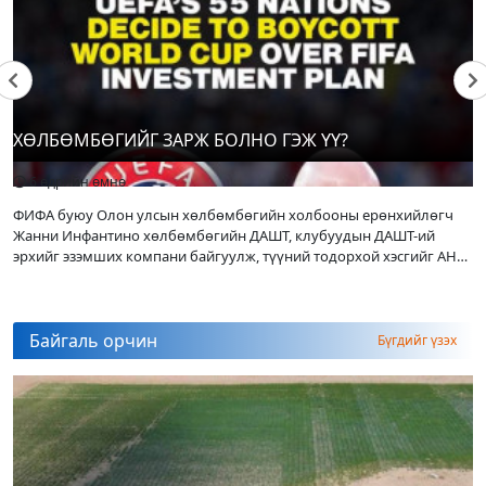
Үс шинээр үргээлгэх буюу засуулахад
тохиромжгүй
5 өдрийн өмнө
Хөлбөмбөгийг зарж болно гэж үү?
ХӨЛБӨМБӨГИЙГ ЗАРЖ БОЛНО ГЭЖ ҮҮ?
6 өдрийн өмнө
6 өдрийн өмнө
ФИФА буюу Олон улсын хөлбөмбөгийн холбооны ерөнхийлөгч
Жанни Инфантино хөлбөмбөгийн ДАШТ, клубуудын ДАШТ-ий
Эльбек Алышов: Б.Энх-Оргилыг ялж,
эрхийг эзэмших компани байгуулж, түүний тодорхой хэсгийг АНУ-
гэрийнхэндээ байшин авч өгнө
ын ерөнхийлөгч Д.Трампын
6 өдрийн өмнө
Байгаль орчин
Бүгдийг үзэх
Б.Ариунзул Өсвөрийн дэлхийн аварга
боллоо
6 өдрийн өмнө
Бүсчилсэн хөгжил, гамшгийн эрсдэлийг
бууруулах чиглэлээр НҮБ-тай хамтын