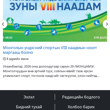
2026-07-27 09:12:59
Улаанбаатарт өдөртөө 33-35 хэм дулаан
байна
2026-07-26 11:02:41
Үс шинээр үргээлгэх буюу засуулахад
тохиромжгүй
Монголын үндэсний спортын VIII наадмын нээлт
2026-07-26 10:28:07
маргааш болно
8 өдрийн өмнө
Сэкиваке Аонишики 12 даваа, 2 унаатай
Улаанбаатар, 2026 оны долоодугаар сарын 29 /МОНЦАМЭ/.
башёг тэргүүлсээр байна
Монголчуудын өнө эртний түүх, соёлын өвийг тээж ирсэн
2026-07-25 17:09:00
уламжлалт спорт, тоглоом наадгайг хөгжүүлэх, олон нийтэд
сурталчлан таниулах, өсвөр
ДАШТ-ий дараа үнэлгээ нь өссөн шилдэг 5
хөлбөмбөгчин
Эхлэл
Редакцийн бодлого
2026-07-25 09:22:32
Бидний тухай
Холбоо барих