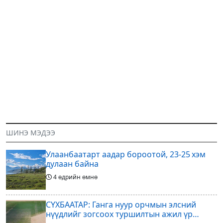
ШИНЭ МЭДЭЭ
Улаанбаатарт аадар бороотой, 23-25 хэм
дулаан байна
4 өдрийн өмнө
СҮХБААТАР: Ганга нуур орчмын элсний
нүүдлийг зогсоох туршилтын ажил үр