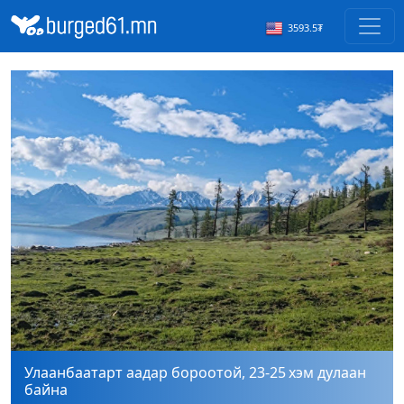
3593.5₮
СҮХБААТАР: Ганга нуур орчмын элсний нүүдлийг
зогсоох туршилтын ажил үр дүнгээ өгч эхэлжээ