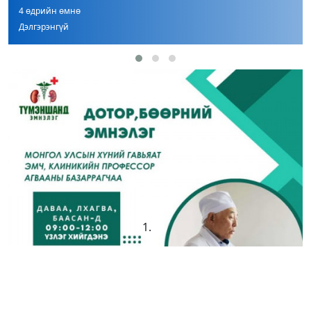
4 өдрийн өмнө
Дэлгэрэнгүй