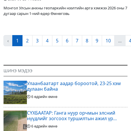
Монгол Улсын анхны геопаркийн нээлтийн арга хэмжээ 2026 оны 7
дугаар сарын 1-ний өдөр Өмнөговь
‹
1
2
3
4
5
6
7
8
9
10
...
ШИНЭ МЭДЭЭ
Улаанбаатарт аадар бороотой, 23-25 хэм
дулаан байна
6 өдрийн өмнө
СҮХБААТАР: Ганга нуур орчмын элсний
нүүдлийг зогсоох туршилтын ажил үр
дүнгээ өгч эхэлжээ
6 өдрийн өмнө