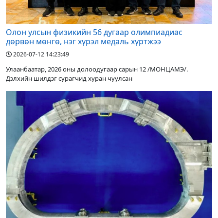
Олон улсын физикийн 56 дугаар олимпиадиас
дөрвөн мөнгө, нэг хүрэл медаль хүртжээ
2026-07-12 14:23:49
Улаанбаатар, 2026 оны долоодугаар сарын 12 /МОНЦАМЭ/.
Дэлхийн шилдэг сурагчид хуран чуулсан