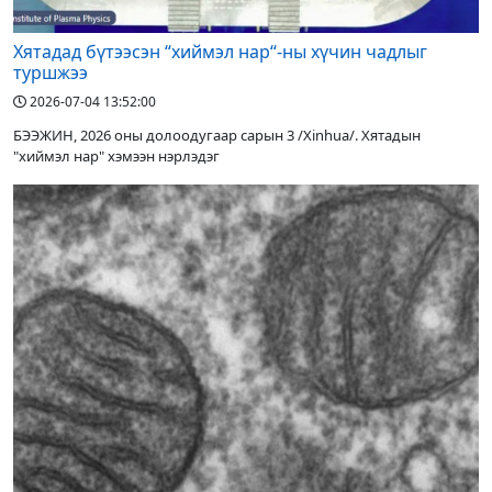
Хятадад бүтээсэн “хиймэл нар“-ны хүчин чадлыг
туршжээ
2026-07-04 13:52:00
БЭЭЖИН, 2026 оны долоодугаар сарын 3 /Xinhua/. Хятадын
"хиймэл нар" хэмээн нэрлэдэг