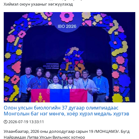
Хиймэл оюун ухааныг хөгжүүлэхэд
Олон улсын биологийн 37 дугаар олимпиадаас
Монголын баг нэг мөнгө, хоёр хүрэл медаль хүртэв
2026-07-19 13:33:11
Улаанбаатар, 2026 оны долоодугаар сарын 19 /МОНЦАМЭ/. Бүгд
Найрамдах Литва Улсын Вильнюс хотноо