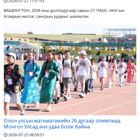
2026-07-27 11:51:53
ВАШИНГТОН, 2026 оны долоодугаар сарын 27 /TASS/. АНУ-ын
Агаарын нислэг, сансрын уудмыг шинжлэн
Олон улсын математикийн 26 дугаар олимпиад
Монгол Улсад анх удаа болж байна
2026-07-25 08:59:51