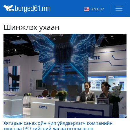
3593.87₮
Шинжлэх ухаан
Хятадын санах ойн чип үйлдвэрлэгч компанийн
хувьцаа IPO хийсний дараа огцом өсөв