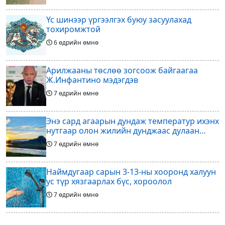
Үс шинээр үргээлгэх буюу засуулахад
тохиромжтой
6 өдрийн өмнө
Арилжааны төслөө зогсоож байгаагаа
Ж.Инфантино мэдэгдэв
7 өдрийн өмнө
Энэ сард агаарын дундаж температур ихэнх
нутгаар олон жилийн дунджаас дулаан
байна
7 өдрийн өмнө
Наймдугаар сарын 3-13-ны хооронд халуун
ус түр хязгаарлах бүс, хороолол
7 өдрийн өмнө
Үс шинээр үргээлгэх буюу засуулахад