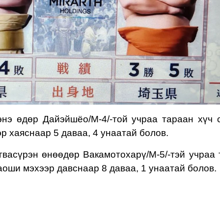
нэ өдөр Дайэйшёо/М-4/-той учраа тараан хүч 
р хаяснаар 5 даваа, 4 унаатай болов.
гвасүрэн
өнөөдөр Вакамотохарү/М-5/-тэй учраа
аоши
мэхээр
давснаар 8 даваа, 1 унаатай болов
.