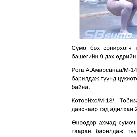
Сүмо бөх
сонирхогч
башёгийн
9 д
эх
өдрий
Рога А.Амарсанаа/М-1
барилдаж түүнд цүкиот
байна.
Котоейхо/М-13/ Тоби
давснаар тэд адилхан 2
Өнөөдөр а
хмад сумоч
тааран барилдаж түү