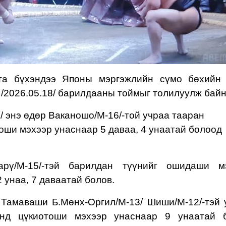
 та бүхэндээ Японы мэргэжлийн сүмо бөхий
н
/2026.05.18/
барилдааны тоймыг толилуулж байн
4
/
энэ өдөр Ваканошо/М-16/-той учраа тааран
оши мэхээр унаснаар 5 даваа, 4 унаатай болоод
зарү/М-15/-тэй барилдан түүнийг ошидаши м
 унаа, 7 даваатай болов.
 Тамаваши Б.Мөнх-Оргил/М-
13
/
Шиши/М-12/-тэй
н
д цүкиотоши мэхээр унаснаар 9 унаатай 