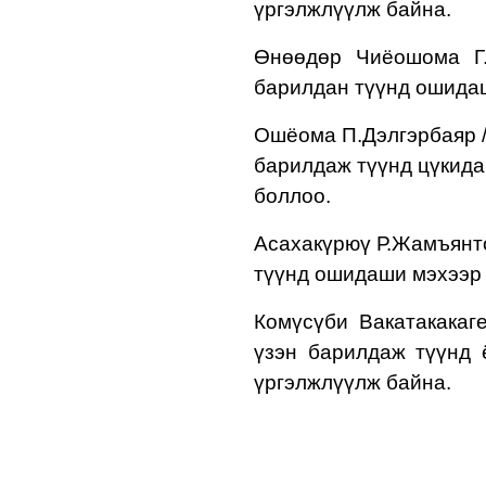
үргэлжлүүлж байна.
Өнөөдөр
Чиёошома Г
барилдан түүнд ошидаш
Ошёома П.Дэлгэрбаяр 
барилдаж т
үүнд цүкид
боллоо.
Асахакүрюү Р.Жамъянт
түүнд ошидаши мэхээр 
Комүсүби Вакатакакаг
үзэн барилдаж түүнд 
үргэлжлүүлж байна.