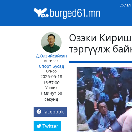
Эхлэл
Озэки Кириш
тэргүүлж бай
Д.Өлзийсайхан
Ангилал
Спорт
Бусад
Огноо
2026-05-18
16:57:00
Унших
1 минут 58
секунд
Facebook
Twitter