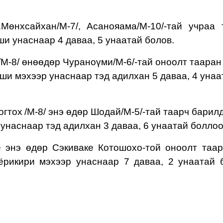
.Мөнхсайхан
/М-7/, Асанояама/М-10/-тай учраа 
и унаснаар 4 даваа, 5 унаатай болов.
/М-
8
/
өнөөдөр Чураноүми/М-6/-тай
оноолт тааран
аши
мэхээр
ун
а
снаар тэд адилхан 5 даваа, 4 унаа
огтох
/М-
8/ энэ өдөр Шодай/М-5/-тай таарч барил
унаснаар тэд адилхан 3 даваа, 6 унаатай боллоо
е энэ өдөр Сэкиваке
Котошохо-той оноолт таар
ёрикири мэхээр унаснаар 7 даваа, 2 унаатай 