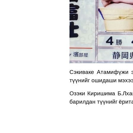
Сэкиваке Атамифүжи э
түүнийг ошидаши мэхээ
Озэки Киришима Б.Лха
барилдан түү
нийг
ёрит