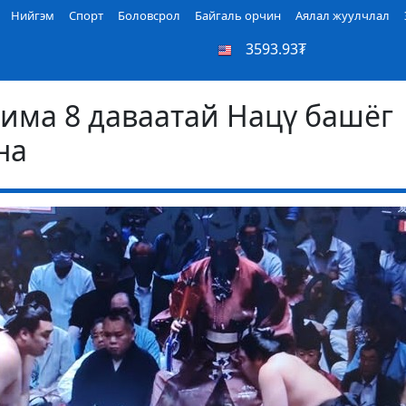
Нийгэм
Спорт
Боловсрол
Байгаль орчин
Аялал жуулчлал
3593.93₮
има 8 даваатай Нацү башёг
на