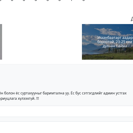
Улаанбаатарт аадар
бороотой, 23-25 хэм
дулаан байна
йн болон ёс суртахууныг баримтална уу. Ёс бус сэтгэгдлийг админ устгах
риуцлага хүлээхгүй. !!!