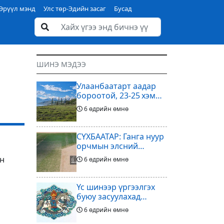
Эрүүл мэнд
Улс төр-Эдийн засаг
Бусад
ШИНЭ МЭДЭЭ
Улаанбаатарт аадар
бороотой, 23-25 хэм
дулаан байна
6 өдрийн өмнө
СҮХБААТАР: Ганга нуур
орчмын элсний
нүүдлийг зогсоох
өн
6 өдрийн өмнө
туршилтын ажил үр
дүнгээ өгч эхэлжээ
Үс шинээр үргээлгэх
буюу засуулахад
тохиромжтой
6 өдрийн өмнө