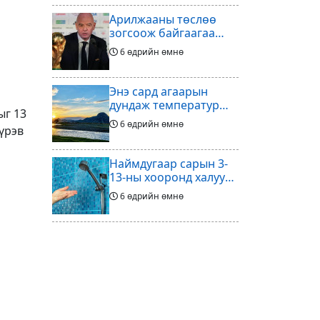
Арилжааны төслөө
зогсоож байгаагаа
Ж.Инфантино
6 өдрийн өмнө
мэдэгдэв
Энэ сард агаарын
дундаж температур
ыг 13
ихэнх нутгаар олон
6 өдрийн өмнө
пүрэв
жилийн дунджаас
дулаан байна
Наймдугаар сарын 3-
13-ны хооронд халуун
ус түр хязгаарлах бүс,
6 өдрийн өмнө
хороолол
Үс шинээр үргээлгэх
буюу засуулахад
тохиромжгүй
6 өдрийн өмнө
Хөлбөмбөгийг зарж