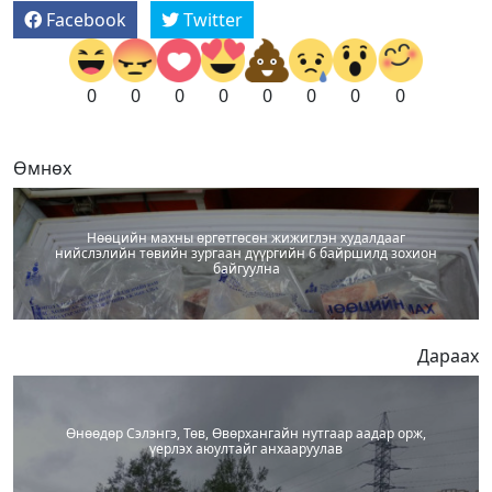
Facebook
Twitter
0
0
0
0
0
0
0
0
Өмнөх
Нөөцийн махны өргөтгөсөн жижиглэн худалдааг
нийслэлийн төвийн зургаан дүүргийн 6 байршилд зохион
байгуулна
Дараах
Өнөөдөр Сэлэнгэ, Төв, Өвөрхангайн нутгаар аадар орж,
үерлэх аюултайг анхааруулав