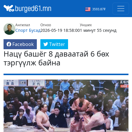
3593.87₮
Ангилал
Огноо
Унших
Спорт
Бусад
2026-05-19 18:58:00
1 минут 55 секунд
Facebook
Twitter
Нацү башёг 8 даваатай 6 бөх
тэргүүлж байна