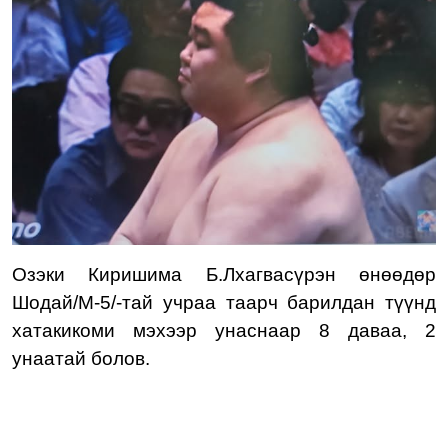
Озэки Киришима Б.Лхагвасүрэн
өнөөдөр
Шодай/М-5/-тай учраа
таарч барилдан түү
нд
хатакикоми
мэхээр
унаснаар 8 даваа, 2
унаатай болов
.