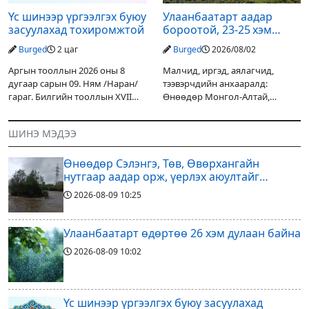
Үс шинээр үргээлгэх буюу
Улаанбаатарт аадар
засуулахад тохиромжтой
бороотой, 23-25 хэм
дулаан байна
Burged
2 цаг
Burged
2026/08/02
Аргын тооллын 2026 оны 8
Малчид, иргэд, аялагчид,
дугаар сарын 09. Ням /Наран/
тээвэрчдийн анхааралд:
гараг. Билгийн тооллын XVII
Өнөөдөр Монгол-Алтай,
жарны “Сүрээр дарагч” хэмээх
Хангай, Хөвсгөл, Хэнтийн
гал Морин жилийн Зуны адаг
уулархаг нутгаар бороо, дуу
ШИНЭ МЭДЭЭ
хөхөгчин хонь сарын шинийн
цахилгаантай аадар бороо
19, Адъяа /Наран/
орох тул голуудын усны
Өнөөдөр Сэлэнгэ, Төв, Өвөрхангайн
түвшин нэмэгдэх, нөөлөг
нутгаар аадар орж, үерлэх аюултайг
анхааруулав
2026-08-09
10:25
Улаанбаатарт өдөртөө 26 хэм дулаан байна
2026-08-09
10:02
Үс шинээр үргээлгэх буюу засуулахад