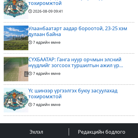
тохиромжтой
2026-08-09
09:41
Улаанбаатарт аадар бороотой, 23-25 хэм
дулаан байна
7 өдрийн өмнө
СҮХБААТАР: Ганга нуур орчмын элсний
нүүдлийг зогсоох туршилтын ажил үр
дүнгээ өгч эхэлжээ
7 өдрийн өмнө
Үс шинээр үргээлгэх буюу засуулахад
тохиромжтой
7 өдрийн өмнө
Арилжааны төслөө зогсоож байгаагаа
Ж.Инфантино мэдэгдэв
Эхлэл
Редакцийн бодлого
8 өдрийн өмнө