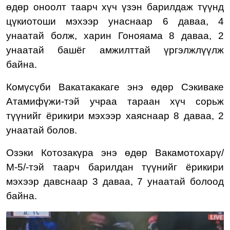
өдөр оноолт таарч хүч үзэн барилдаж түүнд
цүкиотоши мэхээр унаснаар 6 даваа, 4
унаатай болж, харин Гонояама 8 даваа, 2
унаатай башёг амжилттай үргэлжлүүлж
байна.
Комүсүби Вакатакакаге энэ өдөр Сэкиваке
Атамифүжи-тэй учраа тараан хүч сорьж
түүнийг ёрикири мэхээр хаяснаар 8 даваа, 2
унаатай болов.
Озэки Котозакүра
энэ өдөр Вакамотохарү/
М-5/-тэй таарч барилдан түүнийг ёрикири
мэхээр давснаар 3
даваа, 7 унаатай болоод
байна.