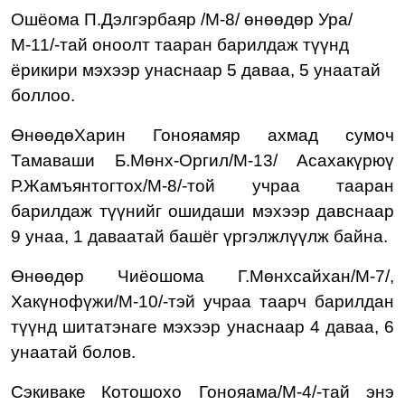
Ошёома П.Дэлгэрбаяр /М-
8
/
өнөөдөр Ура/
М-11/-тай
оноолт тааран барилдаж т
үүнд
ёрикири
мэхээр
ун
а
снаар 5 даваа, 5 унаатай
боллоо.
ӨнөөдөХарин Гонояамяр а
хмад сумоч
Тамаваши Б.Мөнх-Оргил/М-
13
/ Асахакүрюү
Р.Жамъянтогтох
/М-8/-той
учраа тааран
барилдаж түүн
ийг ошидаши мэхээр давснаар
9 унаа, 1 даваатай башёг үргэлжлүүлж байна.
Өнөөдөр
Чиёошома Г.Мөнхсайхан
/М-7/,
Хакүнофүжи/М-10/-тэй учраа таарч барилдан
түүнд шитатэнаге мэхээр унаснаар 4 даваа, 6
унаатай болов.
Сэкиваке
Котошохо Гонояама/М-4/-тай энэ