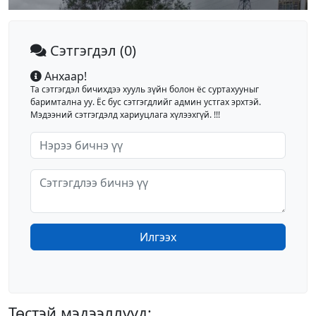
Сэтгэгдэл
(0)
Анхаар!
Та сэтгэгдэл бичихдээ хууль зүйн болон ёс суртахууныг
баримтална уу. Ёс бус сэтгэгдлийг админ устгах эрхтэй.
Мэдээний сэтгэгдэлд хариуцлага хүлээхгүй. !!!
Илгээх
Төстэй мэдээллүүд: