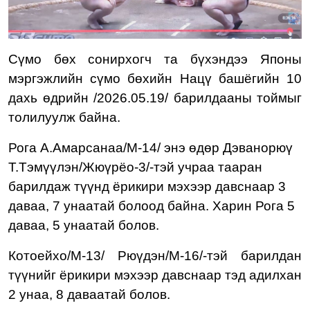
Сүмо бөх
сонирхогч та бүхэндээ Японы
мэргэжлийн сүмо бөхийн
Нацү башёгийн
10
д
ахь
өдрийн
/2026.05.19/
барилдааны тоймыг
толилуулж байна.
Рога А.Амарсанаа/М-1
4
/
энэ өдөр Дэванорюү
Т.Тэмүүлэн/Жюүрёо-3/-тэй учраа тааран
барилдаж түүнд ёрикири мэхээр давснаар 3
даваа, 7 унаатай болоод байна. Харин Рога 5
даваа, 5 унаатай болов.
Котоейхо/М-13/ Рюүдэн/М-16/-тэй барилдан
түүнийг ёрикири мэхээр давснаар тэд адилхан
2 унаа, 8 даваатай болов.