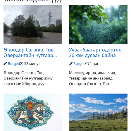
Өнөөдөр Сэлэнгэ, Төв,
Улаанбаатарт өдөртөө
Өвөрхангайн нутгаар
26 хэм дулаан байна
аадар орж, үерлэх
Burged
53 минут
Burged
1 цаг
аюултайг анхааруулав
Өнөөдөр Сэлэнгэ, Төв,
Малчид, иргэд, аялагчид,
Өвөрхангайн нутгаар ахиу
тээвэрчдийн анхааралд:
хэмжээний бороо, дуу
Өнөөдөр Сэлэнгэ, Төв,
цахилгаантай аадар орох тул
Өвөрхангайн нутгаар ахиухан
голын усны түвшин нэмэгдэх,
хэмжээний бороо, дуу
нөөлөг салхи, мөндөр, аянга
цахилгаантай аадар бороо
цахилгаан, үерийн аюулаас
орох тул голын усны түвшин
сэрэмжлэхийг
нэмэгдэх, нөөлөг салхи,