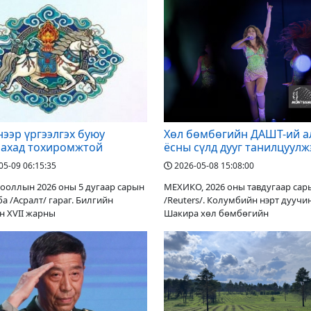
нээр үргээлгэх буюу
Хөл бөмбөгийн ДАШТ-ий а
лахад тохиромжтой
ёсны сүлд дууг танилцуулж
05-09 06:15:35
2026-05-08 15:08:00
ооллын 2026 оны 5 дугаар сарын
МЕХИКО, 2026 оны тавдугаар сар
ба /Асралт/ гараг. Билгийн
/Reuters/. Колумбийн нэрт дуучи
н XVII жарны
Шакира хөл бөмбөгийн