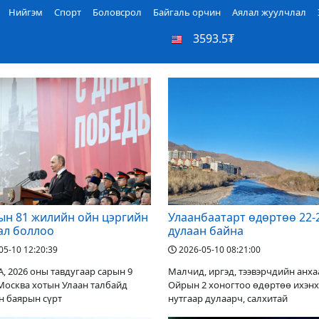
Нийгэм
Спорт
Боловсрол
Байгаль орчин
Аялал жуулчлал
3593.5₮
ын 81 жилийн ойн цэргийн
Улаанбаатарт өдөртөө 22-
ал боллоо
дулаан байна
05-10 12:20:39
2026-05-10 08:21:00
 2026 оны тавдугаар сарын 9
Малчид, иргэд, тээвэрчдийн анха
 Москва хотын Улаан талбайд
Ойрын 2 хоногтоо өдөртөө ихэнх
н баярын сүрт
нутгаар дулаарч, салхитай