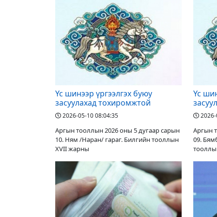
Үс шинээр үргээлгэх буюу
Үс ши
засуулахад тохиромжтой
засуу
2026-05-10 08:04:35
2026-
Аргын тооллын 2026 оны 5 дугаар сарын
Аргын т
10. Ням /Наран/ гараг. Билгийн тооллын
09. Бям
XVII жарны
тооллы