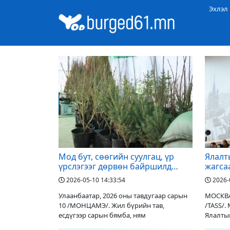
Эхлэл
Мод бут, сөөгийн суулгац, үр
Ялалт
үрслэгээг дөрвөн байршилд
жагса
худалдаж байна
2026-05-10 14:33:54
2026-
Улаанбаатар, 2026 оны тавдугаар сарын
МОСКВА,
10 /МОНЦАМЭ/. Жил бүрийн тав,
/TASS/.
есдүгээр сарын бямба, ням
Ялалты