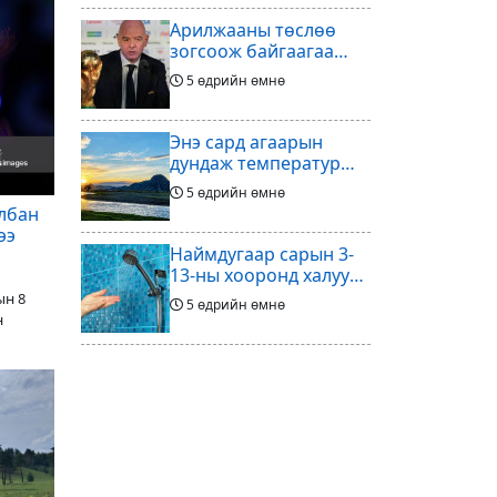
Арилжааны төслөө
зогсоож байгаагаа
Ж.Инфантино
5 өдрийн өмнө
мэдэгдэв
Энэ сард агаарын
дундаж температур
ихэнх нутгаар олон
5 өдрийн өмнө
жилийн дунджаас
лбан
дулаан байна
ээ
Наймдугаар сарын 3-
13-ны хооронд халуун
ус түр хязгаарлах бүс,
ын 8
5 өдрийн өмнө
хороолол
н
Үс шинээр үргээлгэх
буюу засуулахад
тохиромжгүй
5 өдрийн өмнө
Хөлбөмбөгийг зарж