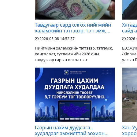
Тавдугаар сард олгох нийгмийн
Хятад
халамжийн тэтгэвэр, тэтгэмж,
сайд 
хөнгөлөлт, тусламжийн хуваарь
авах 
2026-05-08 14:52:37
2026-
Нийгмийн халамжийн тэтгэвэр, тэтгэмж,
БЭЭЖИН,
хөнгөлөлт, тусламжийн 2026 оны
/Xinhua
тавдугаар сарын олголтын
улсын 
Газрын цахим дуудлага
Хан-Уу
худалдааг амжилттай зохион
хороо