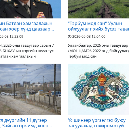
ын Батлан хамгаалахын
“Тэрбум мод сан“ Уулын
асан хоёр хүнд цаазаар
ойжуулалт хийх бүсээ тава
ял оноожээ
аймгаар тэллээ
05-08 12:23:09
2026-05-08 12:04:00
 2026 оны тавдугаар сарын 7
Улаанбаатар, 2026 оны тавдугаар
/. БНХАУ-ын цэргийн шүүх тус
/МОНЦАМЭ/. 2022 онд байгуулагдсан
Батлан хамгаалахын
Тэрбум мод сан
л дүүргийн 11 дүгээр
Үс шинээр үргээлгэх буюу
, Зайсан орчимд хоёр
засуулахад тохиромжгүй