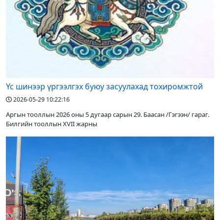
Үс шинээр үргээлгэх буюу засуулахад тохиромжтой
2026-05-29 10:22:16
Аргын тооллын 2026 оны 5 дугаар сарын 29. Баасан /Гэгээн/ гараг.
Билгийн тооллын XVII жарны