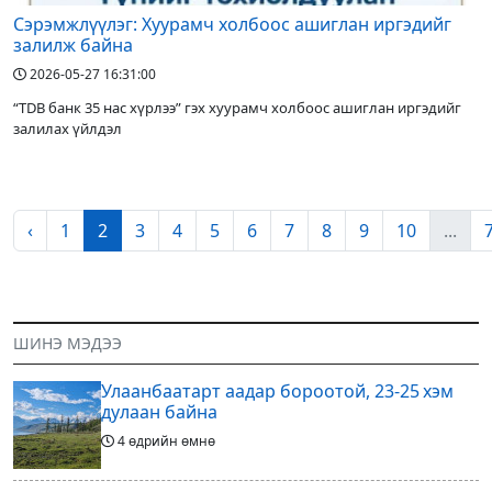
Сэрэмжлүүлэг: Хуурамч холбоос ашиглан иргэдийг
залилж байна
2026-05-27 16:31:00
“TDB банк 35 нас хүрлээ” гэх хуурамч холбоос ашиглан иргэдийг
залилах үйлдэл
‹
1
2
3
4
5
6
7
8
9
10
...
ШИНЭ МЭДЭЭ
Улаанбаатарт аадар бороотой, 23-25 хэм
дулаан байна
4 өдрийн өмнө