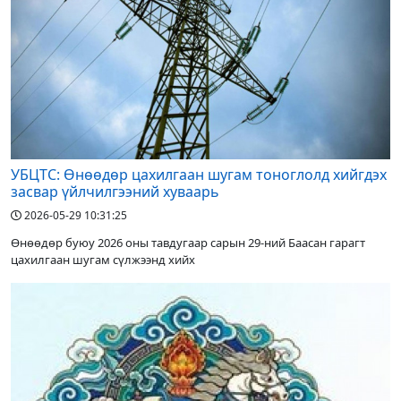
УБЦТС: Өнөөдөр цахилгаан шугам тоноглолд хийгдэх
засвар үйлчилгээний хуваарь
2026-05-29 10:31:25
Өнөөдөр буюу 2026 оны тавдугаар сарын 29-ний Баасан гарагт
цахилгаан шугам сүлжээнд хийх