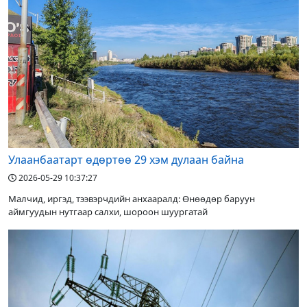
Улаанбаатарт өдөртөө 29 хэм дулаан байна
2026-05-29 10:37:27
Малчид, иргэд, тээвэрчдийн анхааралд: Өнөөдөр баруун
аймгуудын нутгаар салхи, шороон шуургатай