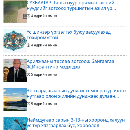
СҮХБААТАР: Ганга нуур орчмын элсний
нүүдлийг зогсоох туршилтын ажил үр
дүнгээ өгч эхэлжээ
4 өдрийн өмнө
Үс шинээр үргээлгэх буюу засуулахад
тохиромжтой
4 өдрийн өмнө
Арилжааны төслөө зогсоож байгаагаа
Ж.Инфантино мэдэгдэв
5 өдрийн өмнө
Энэ сард агаарын дундаж температур ихэнх
нутгаар олон жилийн дунджаас дулаан
байна
5 өдрийн өмнө
Наймдугаар сарын 3-13-ны хооронд халуун
ус түр хязгаарлах бүс, хороолол