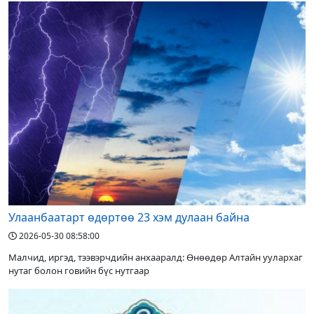
Улаанбаатарт өдөртөө 23 хэм дулаан байна
2026-05-30 08:58:00
Малчид, иргэд, тээвэрчдийн анхааралд: Өнөөдөр Алтайн уулархаг
нутаг болон говийн бүс нутгаар