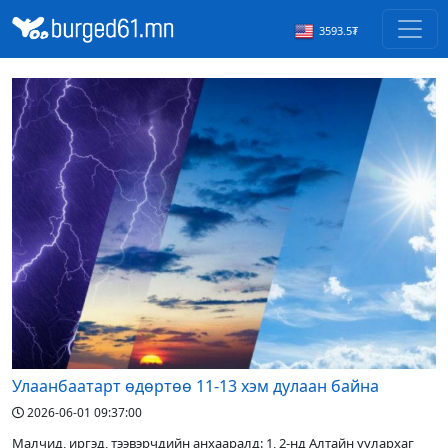
3593.5₮
Улаанбаатарт өдөртөө 11-13 хэм дулаан байна
2026-06-01 09:37:00
Малчид, иргэд, тээвэрчдийн анхааралд: 1, 2-нд Алтайн уулархаг