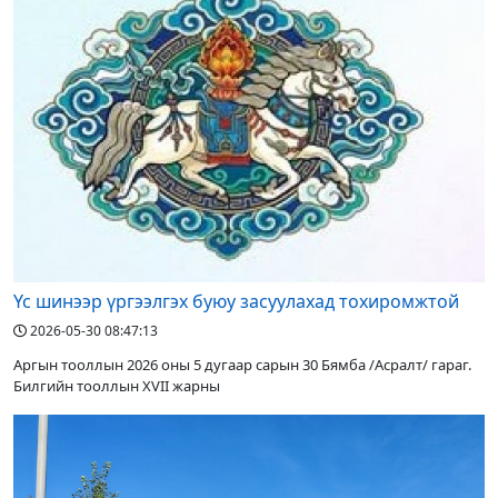
Үс шинээр үргээлгэх буюу засуулахад тохиромжтой
2026-05-30 08:47:13
Аргын тооллын 2026 оны 5 дугаар сарын 30 Бямба /Асралт/ гараг.
Билгийн тооллын XVII жарны