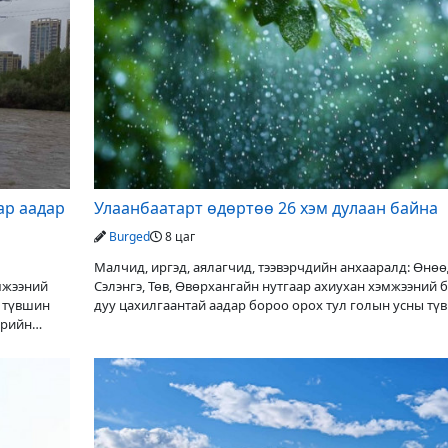
ар аадар
Улаанбаатарт өдөртөө 26 хэм дулаан байна
Burged
8 цаг
Малчид, иргэд, аялагчид, тээвэрчдийн анхааралд: Өнө
эмжээний
Сэлэнгэ, Төв, Өвөрхангайн нутгаар ахиухан хэмжээний 
ы түвшин
дуу цахилгаантай аадар бороо орох тул голын усны тү
ерийн
нэмэгдэх, нөөлөг салхи,