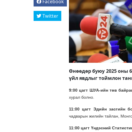
Facebook
Twitter
Өнөөдөр буюу 2025 оны 6 
үйл явдлыг тоймлон тан
9:00 цагт ШУА-ийн төв байра
хурал болно.
11:00 цагт
Эдийн засгийн б
чадварын жилийн тайлан, Монго
11:00 цагт Үндэсний Статист