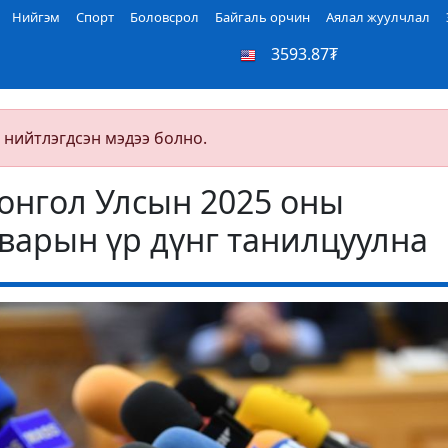
Нийгэм
Спорт
Боловсрол
Байгаль орчин
Аялал жуулчлал
3593.87₮
 нийтлэгдсэн мэдээ болно.
нгол Улсын 2025 оны
варын үр дүнг танилцуулна