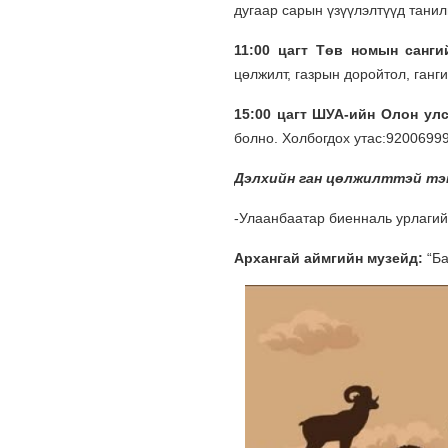
дугаар сарын үзүүлэлтүүд танил
11:00 цагт Төв номын санг
цөлжилт, газрын доройтол, ганг
15:00 цагт ШУА-ийн Олон ул
болно. Холбогдох утас:9200699
Дэлхийн ган цөлжилттэй тэ
-Улаанбаатар биенналь урлагий
Архангай аймгийн музейд:
“Ба