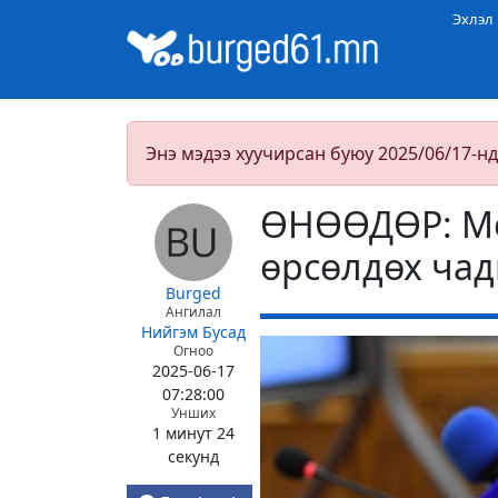
Эхлэл
Энэ мэдээ хуучирсан буюу 2025/06/17-нд
ӨНӨӨДӨР: Мо
өрсөлдөх чад
Burged
Ангилал
Нийгэм
Бусад
Огноо
2025-06-17
07:28:00
Унших
1 минут 24
секунд