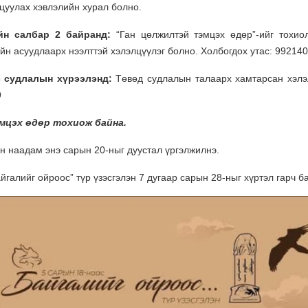
цуулах хэвлэлийн хурал болно.
ийн салбар 2 байранд:
“Ган цөлжилтэй тэмцэх өдөр”-ийг тохио
ийн асуудлаарх нээлттэй хэлэлцүүлэг болно. Холбогдох утас: 99214
с судлалын хүрээлэнд:
Төвөд судлалын талаарх хамтарсан хэлэ
9
мцэх өдөр тохиож байна.
н наадам энэ сарын 20-ныг дуустал үргэлжилнэ.
йгалийг ойроос” түр үзэсгэлэн 7 дугаар сарын 28-ныг хүртэл гарч б