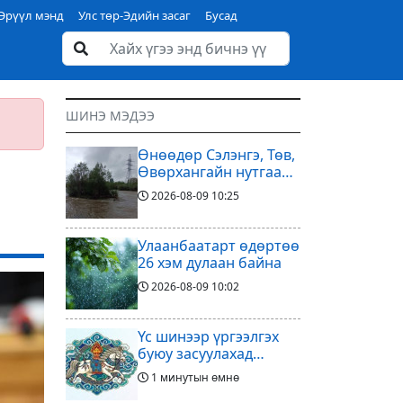
Эрүүл мэнд
Улс төр-Эдийн засаг
Бусад
ШИНЭ МЭДЭЭ
Өнөөдөр Сэлэнгэ, Төв,
Өвөрхангайн нутгаар
аадар орж, үерлэх
2026-08-09
10:25
аюултайг анхааруулав
Улаанбаатарт өдөртөө
26 хэм дулаан байна
2026-08-09
10:02
Үс шинээр үргээлгэх
буюу засуулахад
тохиромжтой
1 минутын өмнө