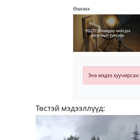
Өмнөх
УБЦТС: Өнөөдөр хийгдэх
засварын хуваарь
Энэ мэдээ хуучирсан
Төстэй мэдээллүүд: