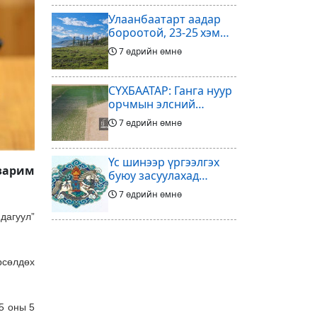
Улаанбаатарт аадар
бороотой, 23-25 хэм
дулаан байна
7 өдрийн өмнө
СҮХБААТАР: Ганга нуур
орчмын элсний
нүүдлийг зогсоох
7 өдрийн өмнө
туршилтын ажил үр
дүнгээ өгч эхэлжээ
Үс шинээр үргээлгэх
 зарим
буюу засуулахад
тохиромжтой
7 өдрийн өмнө
дагуул”
Арилжааны төслөө
зогсоож байгаагаа
Ж.Инфантино
сөлдөх
8 өдрийн өмнө
мэдэгдэв
Энэ сард агаарын
5 оны 5