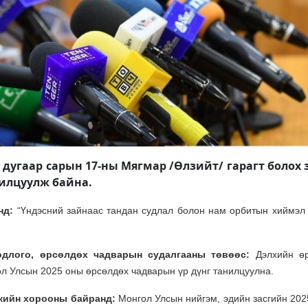
дугаар сарын 17-ны ​​​Мягмар /Өлзийт/ гарагт болох
илцуулж байна.
нд:
“Үндэсний зайнаас тандан судлал болон нам орбитын хиймэл 
одлого, өрсөлдөх чадварын судалгааны төвөөс:
Дэлхийн өр
л Улсын 2025 оны өрсөлдөх чадварын үр дүнг танилцуулна.
икийн хорооны байранд:
Монгол Улсын нийгэм, эдийн засгийн 202