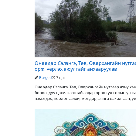
Өнөөдөр Сэлэнгэ, Төв, Өвөрхангайн нутга
орж, үерлэх аюултайг анхааруулав
Burged
7 цаг
Өнөөдөр Сэлэнгэ, Төв, Өвөрхангайн нутгаар ахиу х
бороо, дуу цахилгаантай аадар орох тул голын усн
нэмэгдэх, нөөлөг салхи, мөндөр, аянга цахилгаан, ү
аюулаас сэрэмжлэхийг