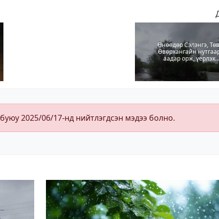
Өнөөдөр Сэлэнгэ, Төв
Өвөрхангайн нутгаа
аадар орж, үерлэх
аюултайг анхааруула
 буюу 2025/06/17-нд нийтлэгдсэн мэдээ болно.