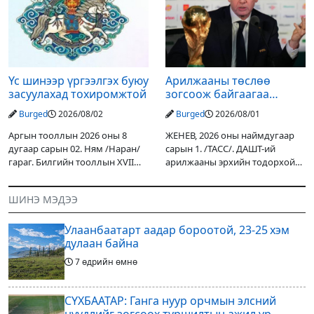
орох тул голуудын усны
улсын төсвийн хөрөнгө
түвшин нэмэгдэх, нөөлөг
оруулалтаар хийж буй.
Төслийн
Үс шинээр үргээлгэх буюу
Арилжааны төслөө
засуулахад тохиромжтой
зогсоож байгаагаа
Ж.Инфантино мэдэгдэв
Burged
2026/08/02
Burged
2026/08/01
Аргын тооллын 2026 оны 8
ЖЕНЕВ, 2026 оны наймдугаар
дугаар сарын 02. Ням /Наран/
сарын 1. /ТАСС/. ДАШТ-ий
гараг. Билгийн тооллын XVII
арилжааны эрхийн тодорхой
жарны “Сүрээр дарагч” хэмээх
хувийг хувийн хөрөнгө
гал Морин жилийн Зуны адаг
оруулагчдад худалдах
ШИНЭ МЭДЭЭ
хөхөгчин хонь сарын шинийн
төслөөсөө татгалзахаар
19, Адъяа /Асралт/
шийдвэрлэснээ ФИФА-гийн
Улаанбаатарт аадар бороотой, 23-25 хэм
ерөнхийлөгч Жанни
дулаан байна
7 өдрийн өмнө
СҮХБААТАР: Ганга нуур орчмын элсний