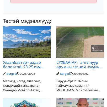
Төстэй мэдээллүүд:
Улаанбаатарт аадар
СҮХБААТАР: Ганга нуур
бороотой, 23-25 хэм
орчмын элсний нүүдлийг
дулаан байна
зогсоох туршилтын ажил
Burged
2026/08/02
Burged
2026/08/02
үр дүнгээ өгч эхэлжээ
Малчид, иргэд, аялагчид,
Баруун-Урт 2026 оны
тээвэрчдийн анхааралд:
наймдугаар сарын 1 /
Өнөөдөр Монгол-Алтай,
МОНЦАМЭ/. Монгол Улсын
Хангай, Хөвсгөл, Хэнтийн
Ерөнхийлөгчийн санаачилгаар
уулархаг нутгаар бороо, дуу
Дарьгангын Ганга нуурыг
цахилгаантай аадар бороо
сэргээн, хамгаалах төслийг