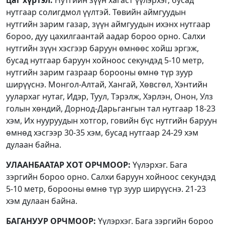
нутгаар солигдмол үүлтэй. Төвийн аймгуудын
нутгийн зарим газар, зүүн аймгуудын ихэнх нутгаар
бороо, дуу цахилгаантай аадар бороо орно. Салхи
нутгийн зүүн хэсгээр баруун өмнөөс хойш эргэж,
бусад нутгаар баруун хойноос секундэд 5-10 метр,
нутгийн зарим газраар борооны өмнө түр зуур
ширүүснэ. Монгол-Алтай, Хангай, Хөвсгөл, Хэнтийн
уулархаг нутаг, Идэр, Туул, Тэрэлж, Хэрлэн, Онон, Улз
голын хөндий, Дорнод-Дарьгангын тал нутгаар 18-23
хэм, Их нууруудын хотгор, говийн бүс нутгийн баруун
өмнөд хэсгээр 30-35 хэм, бусад нутгаар 24-29 хэм
дулаан байна.
УЛААНБААТАР ХОТ ОРЧМООР:
Үүлэрхэг. Бага
зэргийн бороо орно. Салхи баруун хойноос секундэд
5-10 метр, борооны өмнө түр зуур ширүүснэ. 21-23
хэм дулаан байна.
БАГАНУУР ОРЧМООР:
Үүлэрхэг. Бага зэргийн бороо