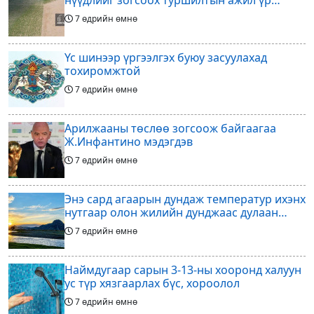
нүүдлийг зогсоох туршилтын ажил үр
дүнгээ өгч эхэлжээ
7 өдрийн өмнө
Үс шинээр үргээлгэх буюу засуулахад
тохиромжтой
7 өдрийн өмнө
Арилжааны төслөө зогсоож байгаагаа
Ж.Инфантино мэдэгдэв
7 өдрийн өмнө
Энэ сард агаарын дундаж температур ихэнх
нутгаар олон жилийн дунджаас дулаан
байна
7 өдрийн өмнө
Наймдугаар сарын 3-13-ны хооронд халуун
ус түр хязгаарлах бүс, хороолол
7 өдрийн өмнө