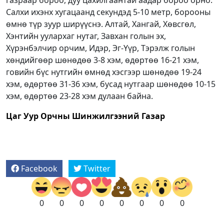
Салхи ихэнх хугацаанд секундэд 5-10 метр, борооны
өмнө түр зуур ширүүснэ. Алтай, Хангай, Хөвсгөл,
Хэнтийн уулархаг нутаг, Завхан голын эх,
Хүрэнбэлчир орчим, Идэр, Эг-Үүр, Тэрэлж голын
хөндийгөөр шөнөдөө 3-8 хэм, өдөртөө 16-21 хэм,
говийн бүс нутгийн өмнөд хэсгээр шөнөдөө 19-24
хэм, өдөртөө 31-36 хэм, бусад нутгаар шөнөдөө 10-15
хэм, өдөртөө 23-28 хэм дулаан байна.
Цаг Уур Орчны Шинжилгээний Газар
Facebook
Twitter
0
0
0
0
0
0
0
0