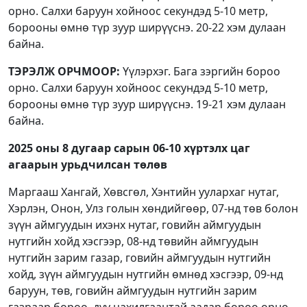
орно. Салхи баруун хойноос секундэд 5-10 метр,
борооны өмнө түр зуур ширүүснэ. 20-22 хэм дулаан
байна.
ТЭРЭЛЖ ОРЧМООР:
Үүлэрхэг. Бага зэргийн бороо
орно. Салхи баруун хойноос секундэд 5-10 метр,
борооны өмнө түр зуур ширүүснэ. 19-21 хэм дулаан
байна.
2025 оны 8 дугаар сарын 06-10 хүртэлх
цаг
агаарын урьдчилсан төлөв
Маргааш Хангай, Хөвсгөл, Хэнтийн уулархаг нутаг,
Хэрлэн, Онон, Улз голын хөндийгөөр, 07-нд төв болон
зүүн аймгуудын ихэнх нутаг, говийн аймгуудын
нутгийн хойд хэсгээр, 08-нд төвийн аймгуудын
нутгийн зарим газар, говийн аймгуудын нутгийн
хойд, зүүн аймгуудын нутгийн өмнөд хэсгээр, 09-нд
баруун, төв, говийн аймгуудын нутгийн зарим
газраар бороо, дуу цахилгаантай аадар бороо орно.