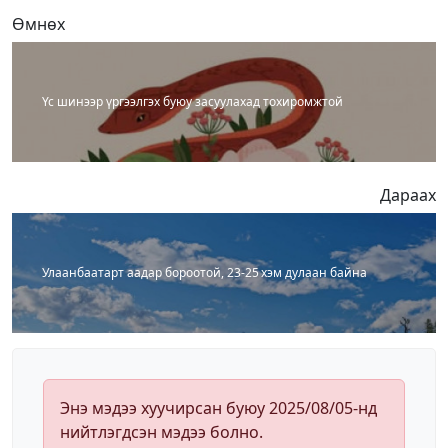
Өмнөх
Үс шинээр үргээлгэх буюу засуулахад тохиромжтой
Дараах
Улаанбаатарт аадар бороотой, 23-25 хэм дулаан байна
Энэ мэдээ хуучирсан буюу 2025/08/05-нд
нийтлэгдсэн мэдээ болно.