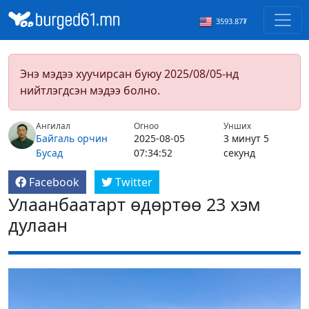
3593.87₮
Энэ мэдээ хуучирсан буюу 2025/08/05-нд
нийтлэгдсэн мэдээ болно.
Ангилал
Огноо
Унших
Байгаль орчин
2025-08-05
3 минут 5
Бусад
07:34:52
секунд
Facebook
Twitter
Улаанбаатарт өдөртөө 23 хэм
дулаан