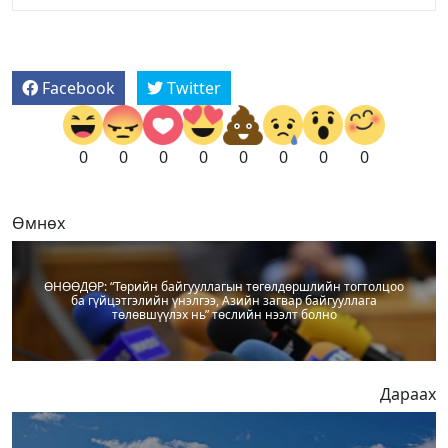
Facebook
Twitter
0
0
0
0
0
0
0
0
Өмнөх
ӨНӨӨДӨР: “Төрийн байгууллагын төгөлдөршлийн тогтолцоо
ба гүйцэтгэлийн үнэлгээ, Азийн загвар байгууллага
төлөвшүүлэх нь” төслийн нээлт болно
Дараах