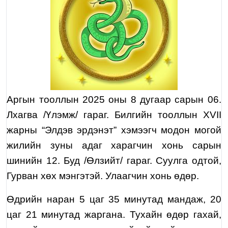
Аргын тооллын 2025 оны
8
дугаар сарын
0
6.
Лхагва /Үлэмж/ гараг. Билгийн тооллын XVII
жарны “Элдэв эрдэнэт” хэмээгч модон могой
жилийн зуны адаг харагчин хонь сарын
шинийн 12. Буд /Өлзийт/ гараг. Суулга одтой,
Гурван хөх мэнгэтэй. Улаагчин хонь өдөр.
Өдрийн наран 5 цаг 35 минутад мандаж, 20
цаг 21 минутад жаргана. Тухайн өдөр гахай,