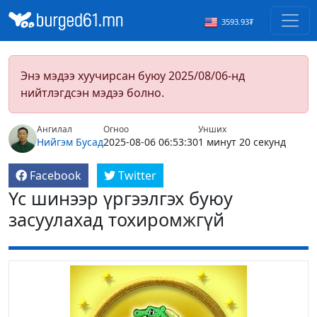
3593.93₮
Энэ мэдээ хуучирсан буюу 2025/08/06-нд
нийтлэгдсэн мэдээ болно.
Ангилал
Огноо
Унших
Нийгэм
Бусад
2025-08-06 06:53:30
1 минут 20 секунд
Facebook
Twitter
Үс шинээр үргээлгэх буюу
засуулахад тохиромжгүй