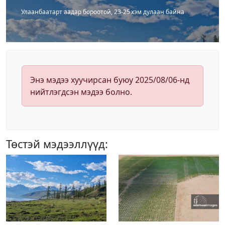
Улаанбаатарт аадар бороотой, 23-25 хэм дулаан байна
Энэ мэдээ хуучирсан буюу 2025/08/06-нд
нийтлэгдсэн мэдээ болно.
Төстэй мэдээллүүд: