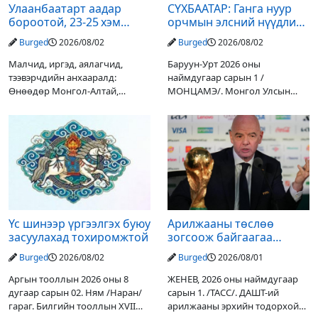
Улаанбаатарт аадар
СҮХБААТАР: Ганга нуур
бороотой, 23-25 хэм
орчмын элсний нүүдлийг
дулаан байна
зогсоох туршилтын ажил
Burged
2026/08/02
Burged
2026/08/02
үр дүнгээ өгч эхэлжээ
Малчид, иргэд, аялагчид,
Баруун-Урт 2026 оны
тээвэрчдийн анхааралд:
наймдугаар сарын 1 /
Өнөөдөр Монгол-Алтай,
МОНЦАМЭ/. Монгол Улсын
Хангай, Хөвсгөл, Хэнтийн
Ерөнхийлөгчийн санаачилгаар
уулархаг нутгаар бороо, дуу
Дарьгангын Ганга нуурыг
цахилгаантай аадар бороо
сэргээн, хамгаалах төслийг
орох тул голуудын усны
улсын төсвийн хөрөнгө
түвшин нэмэгдэх, нөөлөг
оруулалтаар хийж буй.
Төслийн
Үс шинээр үргээлгэх буюу
Арилжааны төслөө
засуулахад тохиромжтой
зогсоож байгаагаа
Ж.Инфантино мэдэгдэв
Burged
2026/08/02
Burged
2026/08/01
Аргын тооллын 2026 оны 8
ЖЕНЕВ, 2026 оны наймдугаар
дугаар сарын 02. Ням /Наран/
сарын 1. /ТАСС/. ДАШТ-ий
гараг. Билгийн тооллын XVII
арилжааны эрхийн тодорхой