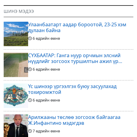
жарны “Сүрээр дарагч” хэмээх
хувийг хувийн хөрөнгө
гал Морин жилийн Зуны адаг
оруулагчдад худалдах
ШИНЭ МЭДЭЭ
хөхөгчин хонь сарын шинийн
төслөөсөө татгалзахаар
19, Адъяа /Асралт/
шийдвэрлэснээ ФИФА-гийн
Улаанбаатарт аадар бороотой, 23-25 хэм
ерөнхийлөгч Жанни
дулаан байна
6 өдрийн өмнө
СҮХБААТАР: Ганга нуур орчмын элсний
нүүдлийг зогсоох туршилтын ажил үр
дүнгээ өгч эхэлжээ
6 өдрийн өмнө
Үс шинээр үргээлгэх буюу засуулахад
тохиромжтой
6 өдрийн өмнө
Арилжааны төслөө зогсоож байгаагаа
Ж.Инфантино мэдэгдэв
7 өдрийн өмнө