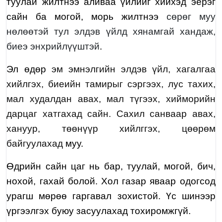
туулай жилтнээ аливаа үйлийг хийхэд эерэг
сайн ба могой, морь жилтнээ
сөрөг муу
нөлөөтэй тул элдэв үйлд хянамгай хандаж,
биеэ энхрийлүүштэй
.
Эл өдөр
эм эмнэлгийн элдэв үйл, хагалгаа
хийлгэх, биеийн тамирыг сэргээх, лус тахих,
мал худалдан авах, мал түгээх, хийморийн
дарцаг хатгахад сайн. Сахил санваар авах,
хануур, төөнүүр хийлггэх, цөөрөм
байгуулахад
муу.
Өдрийн сайн цаг нь бар, туулай, могой, бич,
нохой, гахай болой. Хол газар яваар одогсод
урагш мөрөө гаргавал зохистой. Үс шинээр
үргээлгэх буюу засуулахад тохиромжгүй.