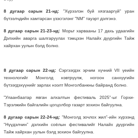
8 дугаар сарын 21-нд:
"Хүрээлэн буй хязгааргүй" уран
бүтээлчдийн хамтарсан үзэсгэлэнг "NM" тауэрт дэлгэнэ.
8 дугаар сарын 21-23-нд:
Морьт харвааны 17 дахь удаагийн
Дэлхийн аварга шалгаруулах тэмцээн Налайх дүүргийн Тайж
хайрхан уулын бэлд болно.
8 дугаар сарын 22-нд:
Сэргээгдэх эрчим хүчний VII үеийн
технологийг Монголд нэвтрүүлж, ногоон санхүүгийн
бүтээгдэхүүнийг зарлах нээлт Монголбанкны байранд болно.
"Улаанбаатар явган алхалтын фестиваль 2025"-ыг Горхи-
Тэрэлжийн байгалийн цогцолбор газарт зохион байгуулна.
8 дугаар сарын 22-24-нд:
"Монголд зочлох жил”-ийн хүрээнд
“Нүүдэлчин” дэлхийн соёлын фестивалийг Налайх дүүргийн
Тайж хайрхан уулын бэлд зохион байгуулна.