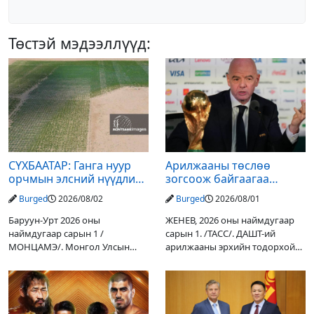
Төстэй мэдээллүүд:
СҮХБААТАР: Ганга нуур
Арилжааны төслөө
орчмын элсний нүүдлийг
зогсоож байгаагаа
зогсоох туршилтын ажил
Ж.Инфантино мэдэгдэв
Burged
2026/08/02
Burged
2026/08/01
үр дүнгээ өгч эхэлжээ
Баруун-Урт 2026 оны
ЖЕНЕВ, 2026 оны наймдугаар
наймдугаар сарын 1 /
сарын 1. /ТАСС/. ДАШТ-ий
МОНЦАМЭ/. Монгол Улсын
арилжааны эрхийн тодорхой
Ерөнхийлөгчийн санаачилгаар
хувийг хувийн хөрөнгө
Дарьгангын Ганга нуурыг
оруулагчдад худалдах
сэргээн, хамгаалах төслийг
төслөөсөө татгалзахаар
улсын төсвийн хөрөнгө
шийдвэрлэснээ ФИФА-гийн
оруулалтаар хийж буй.
ерөнхийлөгч Жанни