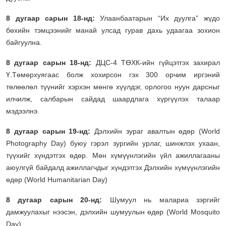
8 дугаар сарын 18-нд:
Улаанбаатарын “Их дуулга” жүдо
бөхийн тэмцээнийг манай улсад гурав дахь удаагаа зохион
байгуулна.
8 дугаар сарын 18-нд:
ДЦС-4 ТӨХК-ийн гүйцэтгэх захирал
Ү.Төмөрхуягаас болж хохирсон гэх 300 орчим иргэний
төлөөлөл түүнийг хэрхэн мөнгө хүүлдэг, орлогоо нуун дарсныг
илчилж, салбарын сайдад шаардлага хүргүүлэх талаар
мэдээлнэ.
8 дугаар сарын 19-нд:
Дэлхийн зураг авалтын өдөр (World
Photography Day) буюу гэрэл зургийн урлаг, шинжлэх ухаан,
түүхийг хүндэтгэх өдөр. Мөн хүмүүнлэгийн үйл ажиллагааны
аюулгүй байдалд ажиллагчдыг хүндэтгэх Дэлхийн хүмүүнлэгийн
өдөр (World Humanitarian Day)
8 дугаар сарын 20-нд:
Шумуул нь малариа зэргийг
дамжуулахыг нээсэн, дэлхийн шумуулын өдөр (World Mosquito
Day)