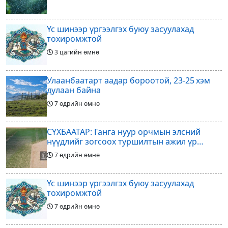
Үс шинээр үргээлгэх буюу засуулахад
тохиромжтой
3 цагийн өмнө
Улаанбаатарт аадар бороотой, 23-25 хэм
дулаан байна
7 өдрийн өмнө
СҮХБААТАР: Ганга нуур орчмын элсний
нүүдлийг зогсоох туршилтын ажил үр
дүнгээ өгч эхэлжээ
7 өдрийн өмнө
Үс шинээр үргээлгэх буюу засуулахад
тохиромжтой
7 өдрийн өмнө