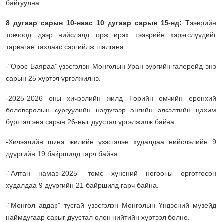
байгуулна.
8 дугаар сарын 10-наас 10 дугаар сарын 15-нд:
Тээврийн
товчоод дээр нийслэлд орж ирэх тээврийн хэрэгслүүдийг
тарваган тахлаас сэргийлж шалгана.
-"Орос Баяраа" үзэсгэлэн Монголын Уран зургийн галерейд энэ
сарын 25 хүртэл үргэлжилнэ.
-2025-2026 оны хичээлийн жилд Төрийн өмчийн ерөнхий
боловсролын сургуулийн нэгдүгээр ангийн элсэлтийн цахим
бүртгэл энэ сарын 26-ныг дуустал үргэлжилж байна.
-Хичээлийн шинэ жилийн үзэсгэлэн худалдаа нийслэлийн 9
дүүргийн 19 байршилд гарч байна.
-“Алтан намар-2025” төмс хүнсний ногооны өргөтгөсөн
худалдаа 9 дүүргийн 21 байршилд гарч байна.
-“Монгол авдар” тусгай үзэсгэлэн Монголын Үндэсний музейд
наймдугаар сарыг дуустал олон нийтийн хүртээл болно.