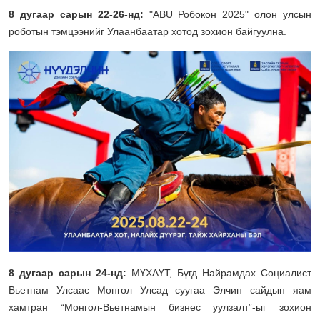
8 дугаар сарын 22-26-нд:
"ABU Робокон 2025" олон улсын
роботын тэмцээнийг Улаанбаатар хотод зохион байгуулна.
8 дугаар сарын 24-нд:
МҮХАҮТ, Бүгд Найрамдах Социалист
Вьетнам Улсаас Монгол Улсад суугаа Элчин сайдын яам
хамтран “Монгол-Вьетнамын бизнес уулзалт”-ыг зохион