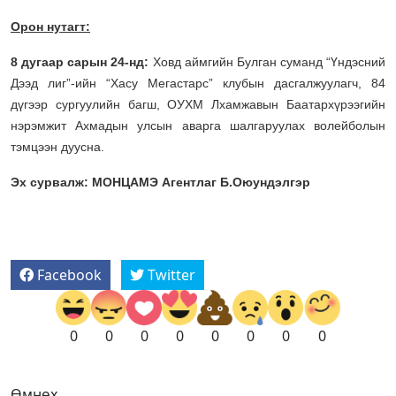
Орон нутагт:
8 дугаар сарын 24-нд:
Ховд аймгийн Булган суманд “Үндэсний
Дээд лиг”-ийн “Хасу Мегастарс” клубын дасгалжуулагч, 84
дүгээр сургуулийн багш, ОУХМ Лхамжавын Баатархүрээгийн
нэрэмжит Ахмадын улсын аварга шалгаруулах волейболын
тэмцээн дуусна.
Эх сурвалж: МОНЦАМЭ Агентлаг Б.Оюундэлгэр
Facebook
Twitter
0
0
0
0
0
0
0
0
Өмнөх