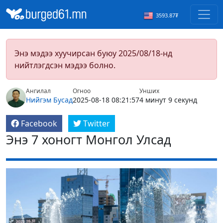
3593.87₮
Энэ мэдээ хуучирсан буюу 2025/08/18-нд
нийтлэгдсэн мэдээ болно.
Ангилал
Огноо
Унших
Нийгэм
Бусад
2025-08-18 08:21:57
4 минут 9 секунд
Facebook
Twitter
Энэ 7 хоногт Монгол Улсад