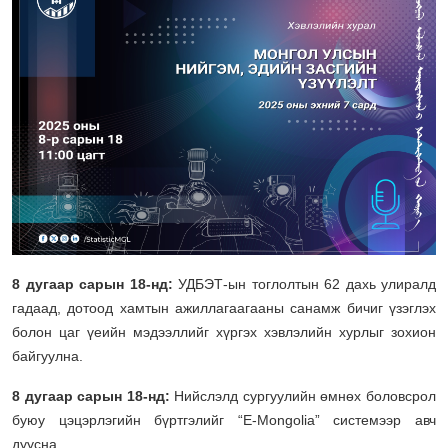
8 дугаар сарын 18-нд:
УДБЭТ-ын тоглолтын 62 дахь улиралд
гадаад, дотоод хамтын ажиллагаагааны санамж бичиг үзэглэх
болон цаг үеийн мэдээллийг хүргэх хэвлэлийн хурлыг зохион
байгуулна.
8 дугаар сарын 18-нд:
Нийслэлд сургуулийн өмнөх боловсрол
буюу цэцэрлэгийн бүртгэлийг “E-Mongolia” системээр авч
дуусна.