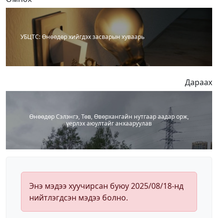
УБЦТС: Өнөөдөр хийгдэх засварын хуваарь
Дараах
Өнөөдөр Сэлэнгэ, Төв, Өвөрхангайн нутгаар аадар орж,
үерлэх аюултайг анхааруулав
Энэ мэдээ хуучирсан буюу 2025/08/18-нд
нийтлэгдсэн мэдээ болно.