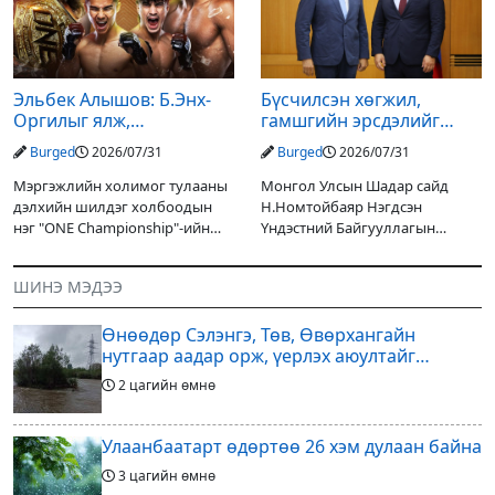
Төслийн
Эльбек Алышов: Б.Энх-
Бүсчилсэн хөгжил,
Оргилыг ялж,
гамшгийн эрсдэлийг
гэрийнхэндээ байшин
бууруулах чиглэлээр
Burged
2026/07/31
Burged
2026/07/31
авч өгнө
НҮБ-тай хамтын
ажиллагаагаа
Мэргэжлийн холимог тулааны
Монгол Улсын Шадар сайд
өргөжүүлэхээр санал
дэлхийн шилдэг холбоодын
Н.Номтойбаяр Нэгдсэн
солилцлоо
нэг "ONE Championship"-ийн
Үндэстний Байгууллагын
ээлжит өдөрлөг
Суурин зохицуулагч Яап ван
өнөөдөр/2026.07.31/ болно. Энэ
Хиердэнийг хүлээн авч уулзан,
ШИНЭ МЭДЭЭ
өдөрлөгийн оргил тулааны
Монгол Улс, НҮБ-ын хамтын
эзэд нь бантам жингийн аварга
ажиллагааны өнөөгийн байдал
Өнөөдөр Сэлэнгэ, Төв, Өвөрхангайн
болон цаашдын
нутгаар аадар орж, үерлэх аюултайг
анхааруулав
2 цагийн өмнө
Улаанбаатарт өдөртөө 26 хэм дулаан байна
3 цагийн өмнө