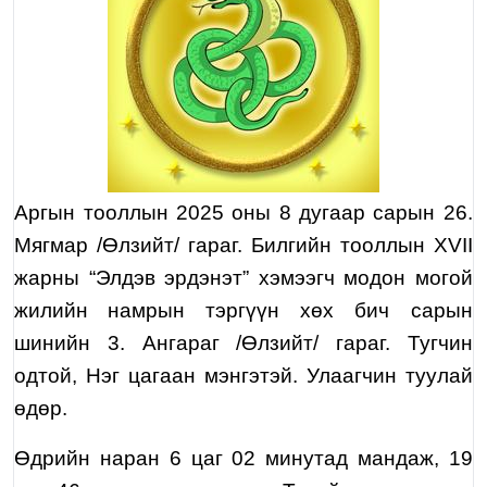
Аргын тооллын 2025 оны
8
дугаар сарын
26
.
Мягмар /Өлзийт/ гараг. Билгийн тооллын XVII
жарны “Элдэв эрдэнэт” хэмээгч модон могой
жилийн
намрын тэргүүн хөх бич сарын
шинийн 3. Ангараг /Өлзийт/ гараг. Тугчин
одтой, Нэг цагаан мэнгэтэй. Улаагчин туулай
өдөр.
Өдрийн наран 6 цаг 02 минутад мандаж, 19