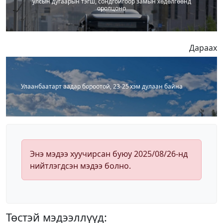
улсын дугаарын тэгш, сондгойгоор замын хөдөлгөөнд
оролцоно
Дараах
Улаанбаатарт аадар бороотой, 23-25 хэм дулаан байна
Энэ мэдээ хуучирсан буюу 2025/08/26-нд
нийтлэгдсэн мэдээ болно.
Төстэй мэдээллүүд: