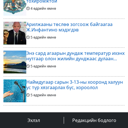
тохиромжтой
4 өдрийн өмнө
Арилжааны төслөө зогсоож байгаагаа
Ж.Инфантино мэдэгдэв
5 өдрийн өмнө
Энэ сард агаарын дундаж температур ихэнх
нутгаар олон жилийн дунджаас дулаан
байна
5 өдрийн өмнө
Наймдугаар сарын 3-13-ны хооронд халуун
ус түр хязгаарлах бүс, хороолол
5 өдрийн өмнө
Үс шинээр үргээлгэх буюу засуулахад
тохиромжгүй
Эхлэл
Редакцийн бодлого
5 өдрийн өмнө