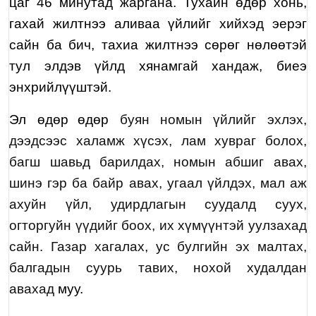
цаг 46 минутад жаргана. Тухайн өдөр хонь,
гахай жилтнээ аливаа үйлийг хийхэд эерэг
сайн ба бич, тахиа жилтнээ сөрөг нөлөөтэй
тул элдэв үйлд хянамгай хандаж, биеэ
энхрийлүүштэй.
Эл өдөр
өдөр
буян номын үйлийг эхлэх,
дээдсээс халамж хүсэх, лам хувраг болох,
багш шавьд барилдах, номын абшиг авах,
шинэ гэр ба байр авах, угаал үйлдэх, мал аж
ахуйн үйл, удирдлагын суудалд суух,
огторгуйн үүдийг боох, их хүмүүнтэй уулзахад
сайн. Газар хагалах, ус булгийн эх малтах,
балгадын суурь тавих, нохой худалдан
авахад
муу.