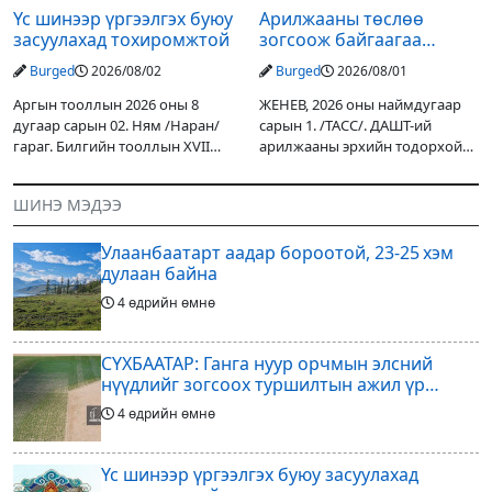
Үс шинээр үргээлгэх буюу
Арилжааны төслөө
засуулахад тохиромжтой
зогсоож байгаагаа
Ж.Инфантино мэдэгдэв
Burged
2026/08/02
Burged
2026/08/01
Аргын тооллын 2026 оны 8
ЖЕНЕВ, 2026 оны наймдугаар
дугаар сарын 02. Ням /Наран/
сарын 1. /ТАСС/. ДАШТ-ий
гараг. Билгийн тооллын XVII
арилжааны эрхийн тодорхой
жарны “Сүрээр дарагч” хэмээх
хувийг хувийн хөрөнгө
гал Морин жилийн Зуны адаг
оруулагчдад худалдах
ШИНЭ МЭДЭЭ
хөхөгчин хонь сарын шинийн
төслөөсөө татгалзахаар
19, Адъяа /Асралт/
шийдвэрлэснээ ФИФА-гийн
Улаанбаатарт аадар бороотой, 23-25 хэм
ерөнхийлөгч Жанни
дулаан байна
4 өдрийн өмнө
СҮХБААТАР: Ганга нуур орчмын элсний
нүүдлийг зогсоох туршилтын ажил үр
дүнгээ өгч эхэлжээ
4 өдрийн өмнө
Үс шинээр үргээлгэх буюу засуулахад