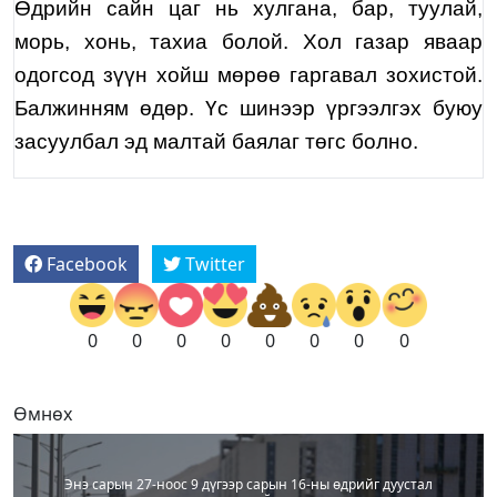
Өдрийн сайн цаг нь хулгана, бар, туулай,
морь, хонь, тахиа болой. Хол газар яваар
одогсод зүүн хойш мөрөө гаргавал зохистой.
Балжинням өдөр. Үс шинээр үргээлгэх буюу
засуулбал эд малтай баялаг төгс болно.
Facebook
Twitter
0
0
0
0
0
0
0
0
Өмнөх
Энэ сарын 27-ноос 9 дүгээр сарын 16-ны өдрийг дуустал