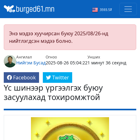
3593.5₮
Энэ мэдээ хуучирсан буюу 2025/08/26-нд
нийтлэгдсэн мэдээ болно.
Ангилал
Огноо
Унших
Нийгэм
Бусад
2025-08-26 05:04:22
1 минут 36 секунд
Facebook
Twitter
Үс шинээр үргээлгэх буюу
засуулахад тохиромжтой