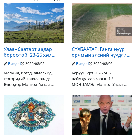
Улаанбаатарт аадар
СҮХБААТАР: Ганга нуур
бороотой, 23-25 хэм
орчмын элсний нүүдлийг
дулаан байна
зогсоох туршилтын ажил
Burged
2026/08/02
Burged
2026/08/02
үр дүнгээ өгч эхэлжээ
Малчид, иргэд, аялагчид,
Баруун-Урт 2026 оны
тээвэрчдийн анхааралд:
наймдугаар сарын 1 /
Өнөөдөр Монгол-Алтай,
МОНЦАМЭ/. Монгол Улсын
Хангай, Хөвсгөл, Хэнтийн
Ерөнхийлөгчийн санаачилгаар
уулархаг нутгаар бороо, дуу
Дарьгангын Ганга нуурыг
цахилгаантай аадар бороо
сэргээн, хамгаалах төслийг
орох тул голуудын усны
улсын төсвийн хөрөнгө
түвшин нэмэгдэх, нөөлөг
оруулалтаар хийж буй.
Төслийн