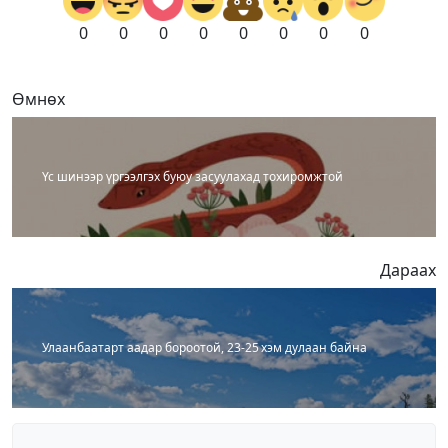
0
0
0
0
0
0
0
0
Өмнөх
Үс шинээр үргээлгэх буюу засуулахад тохиромжтой
Дараах
Улаанбаатарт аадар бороотой, 23-25 хэм дулаан байна