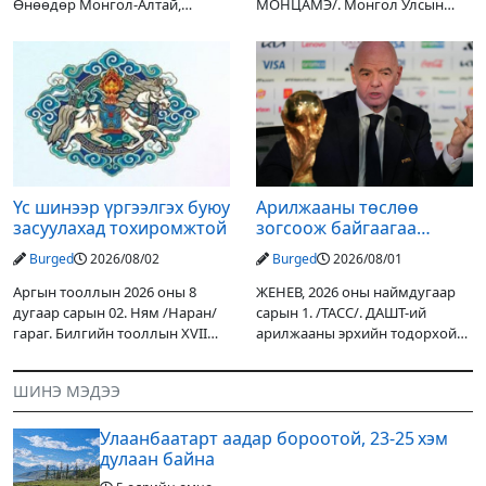
Өнөөдөр Монгол-Алтай,
МОНЦАМЭ/. Монгол Улсын
Хангай, Хөвсгөл, Хэнтийн
Ерөнхийлөгчийн санаачилгаар
уулархаг нутгаар бороо, дуу
Дарьгангын Ганга нуурыг
цахилгаантай аадар бороо
сэргээн, хамгаалах төслийг
орох тул голуудын усны
улсын төсвийн хөрөнгө
түвшин нэмэгдэх, нөөлөг
оруулалтаар хийж буй.
Төслийн
Үс шинээр үргээлгэх буюу
Арилжааны төслөө
засуулахад тохиромжтой
зогсоож байгаагаа
Ж.Инфантино мэдэгдэв
Burged
2026/08/02
Burged
2026/08/01
Аргын тооллын 2026 оны 8
ЖЕНЕВ, 2026 оны наймдугаар
дугаар сарын 02. Ням /Наран/
сарын 1. /ТАСС/. ДАШТ-ий
гараг. Билгийн тооллын XVII
арилжааны эрхийн тодорхой
жарны “Сүрээр дарагч” хэмээх
хувийг хувийн хөрөнгө
гал Морин жилийн Зуны адаг
оруулагчдад худалдах
ШИНЭ МЭДЭЭ
хөхөгчин хонь сарын шинийн
төслөөсөө татгалзахаар
19, Адъяа /Асралт/
шийдвэрлэснээ ФИФА-гийн
Улаанбаатарт аадар бороотой, 23-25 хэм
ерөнхийлөгч Жанни
дулаан байна