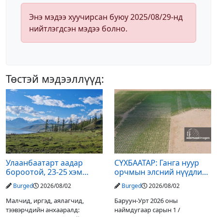
Энэ мэдээ хуучирсан буюу 2025/08/29-нд
нийтлэгдсэн мэдээ болно.
Төстэй мэдээллүүд:
Улаанбаатарт аадар
СҮХБААТАР: Ганга нуур
бороотой, 23-25 хэм
орчмын элсний нүүдлийг
дулаан байна
зогсоох туршилтын ажил
Burged
2026/08/02
Burged
2026/08/02
үр дүнгээ өгч эхэлжээ
Малчид, иргэд, аялагчид,
Баруун-Урт 2026 оны
тээвэрчдийн анхааралд:
наймдугаар сарын 1 /