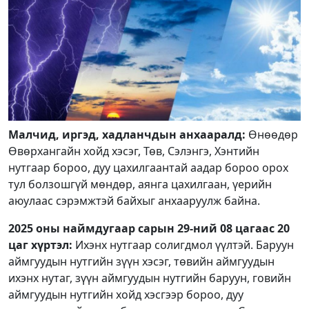
Малчид, иргэд, хадланчдын анхааралд:
Өнөөдөр
Өвөрхангайн хойд хэсэг, Төв, Сэлэнгэ, Хэнтийн
нутгаар бороо, дуу цахилгаантай аадар бороо орох
тул болзошгүй мөндөр, аянга цахилгаан, үерийн
аюулаас сэрэмжтэй байхыг анхааруулж байна.
2025 оны наймдугаар сарын 29-ний 08 цагаас 20
цаг хүртэл:
Ихэнх нутгаар солигдмол үүлтэй. Баруун
аймгуудын нутгийн зүүн хэсэг, төвийн аймгуудын
ихэнх нутаг, зүүн аймгуудын нутгийн баруун, говийн
аймгуудын нутгийн хойд хэсгээр бороо, дуу