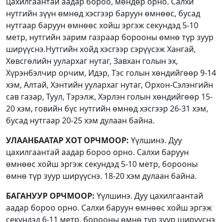
цахилгаантай аадар бороо, мөндөр орно. Салхи
нутгийн зүүн өмнөд хэсгээр баруун өмнөөс, бусад
нутгаар баруун өмнөөс хойш эргэж секундэд 5-10
метр, нутгийн зарим газраар борооны өмнө түр зуур
ширүүснэ.Нутгийн хойд хэсгээр сэрүүсэж Хангай,
Хөвсгөлийн уулархаг нутаг, Завхан голын эх,
Хүрэнбэлчир орчим, Идэр, Тэс голын хөндийгөөр 9-14
хэм, Алтай, Хэнтийн уулархаг нутаг, Орхон-Сэлэнгийн
сав газар, Туул, Тэрэлж, Хэрлэн голын хөндийгөөр 15-
20 хэм, говийн бүс нутгийн өмнөд хэсгээр 26-31 хэм,
бусад нутгаар 20-25 хэм дулаан байна.
УЛААНБААТАР ХОТ ОРЧМООР:
Үүлшинэ. Дуу
цахилгаантай аадар бороо орно. Салхи баруун
өмнөөс хойш эргэж секундэд 5-10 метр, борооны
өмнө түр зуур ширүүснэ. 18-20 хэм дулаан байна.
БАГАНУУР ОРЧМООР:
Үүлшинэ. Дуу цахилгаантай
аадар бороо орно. Салхи баруун өмнөөс хойш эргэж
секундэд 6-11 метр, борооны өмнө түр зуур ширүүснэ