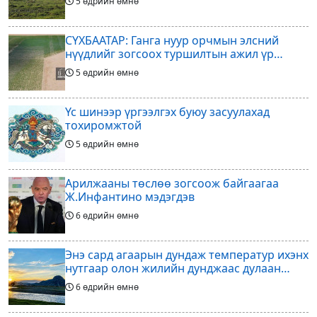
5 өдрийн өмнө
СҮХБААТАР: Ганга нуур орчмын элсний
нүүдлийг зогсоох туршилтын ажил үр
дүнгээ өгч эхэлжээ
5 өдрийн өмнө
Үс шинээр үргээлгэх буюу засуулахад
тохиромжтой
5 өдрийн өмнө
Арилжааны төслөө зогсоож байгаагаа
Ж.Инфантино мэдэгдэв
6 өдрийн өмнө
Энэ сард агаарын дундаж температур ихэнх
нутгаар олон жилийн дунджаас дулаан
байна
6 өдрийн өмнө