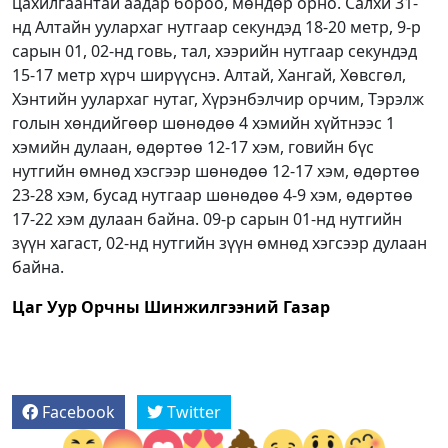
цахилгаантай аадар бороо, мөндөр орно. Салхи 31-
нд Алтайн уулархаг нутгаар секундэд 18-20 метр, 9-р
сарын 01, 02-нд говь, тал, хээрийн нутгаар секундэд
15-17 метр хүрч ширүүснэ. Алтай, Хангай, Хөвсгөл,
Хэнтийн уулархаг нутаг, Хүрэнбэлчир орчим, Тэрэлж
голын хөндийгөөр шөнөдөө 4 хэмийн хүйтнээс 1
хэмийн дулаан, өдөртөө 12-17 хэм, говийн бүс
нутгийн өмнөд хэсгээр шөнөдөө 12-17 хэм, өдөртөө
23-28 хэм, бусад нутгаар шөнөдөө 4-9 хэм, өдөртөө
17-22 хэм дулаан байна. 09-р сарын 01-нд нутгийн
зүүн хагаст, 02-нд нутгийн зүүн өмнөд хэгсээр дулаан
байна.
Цаг Уур Орчны Шинжилгээний Газар
Facebook
Twitter