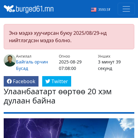
3593.5₮
Энэ мэдээ хуучирсан буюу 2025/08/29-нд
нийтлэгдсэн мэдээ болно.
Ангилал
Огноо
Унших
Байгаль орчин
2025-08-29
3 минут 39
Бусад
07:08:00
секунд
Facebook
Twitter
Улаанбаатарт өөртөө 20 хэм
дулаан байна