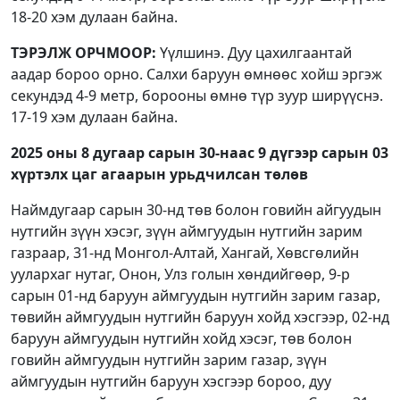
18-20 хэм дулаан байна.
ТЭРЭЛЖ ОРЧМООР:
Үүлшинэ. Дуу цахилгаантай
аадар бороо орно. Салхи баруун өмнөөс хойш эргэж
секундэд 4-9 метр, борооны өмнө түр зуур ширүүснэ.
17-19 хэм дулаан байна.
2025 оны 8 дугаар сарын 30-наас 9
дүгээр сарын 03
хүртэлх
цаг агаарын урьдчилсан төлөв
Наймдугаар сарын 30-нд төв болон говийн айгуудын
нутгийн зүүн хэсэг, зүүн аймгуудын нутгийн зарим
газраар, 31-нд Монгол-Алтай, Хангай, Хөвсгөлийн
уулархаг нутаг, Онон, Улз голын хөндийгөөр, 9-р
сарын 01-нд баруун аймгуудын нутгийн зарим газар,
төвийн аймгуудын нутгийн баруун хойд хэсгээр, 02-нд
баруун аймгуудын нутгийн хойд хэсэг, төв болон
говийн аймгуудын нутгийн зарим газар, зүүн
аймгуудын нутгийн баруун хэсгээр бороо, дуу