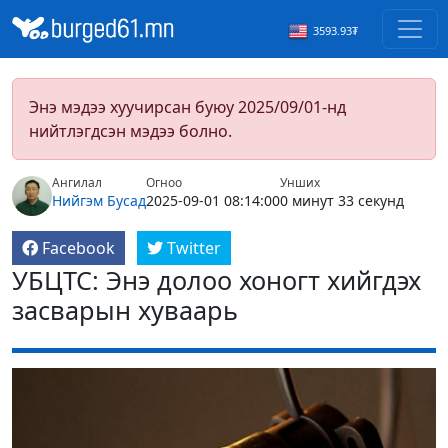
3593.93₮
Энэ мэдээ хуучирсан буюу 2025/09/01-нд
нийтлэгдсэн мэдээ болно.
Ангилал
Огноо
Унших
Нийгэм
Бусад
2025-09-01 08:14:00
0 минут 33 секунд
Facebook
Twitter
УБЦТС: Энэ долоо хоногт хийгдэх
засварын хуваарь