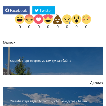
Facebook
Twitter
0
0
0
0
0
0
0
0
Өмнөх
Улаанбаатарт өдөртөө 29 хэм дулаан байна
Дараах
Улаанбаатарт аадар бороотой, 23-25 хэм дулаан байна