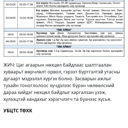
ЖИЧ: Цаг агаарын нөхцөл байдлаас шалтгаалан
хуваарьт өөрчлөлт орвол, гэрээт бүртгэлтэй утасны
дугаарт мэдээлэл хүргэх болно. Засварын ажлыг
тухайн тоноглолоос хүчдэлээс бүрэн чөлөөлсний
дараа хийдэг нөхцөл байдлыг харгалзан үзэж,
хүлээцтэй хандахыг хэрэгчлэгч та бүхнээс хүсье.
УБЦТС ТӨХК