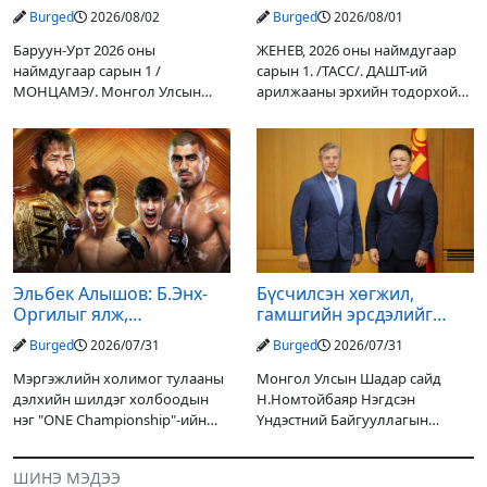
зогсоох туршилтын ажил
Ж.Инфантино мэдэгдэв
Burged
2026/08/02
Burged
2026/08/01
үр дүнгээ өгч эхэлжээ
Баруун-Урт 2026 оны
ЖЕНЕВ, 2026 оны наймдугаар
наймдугаар сарын 1 /
сарын 1. /ТАСС/. ДАШТ-ий
МОНЦАМЭ/. Монгол Улсын
арилжааны эрхийн тодорхой
Ерөнхийлөгчийн санаачилгаар
хувийг хувийн хөрөнгө
Дарьгангын Ганга нуурыг
оруулагчдад худалдах
сэргээн, хамгаалах төслийг
төслөөсөө татгалзахаар
улсын төсвийн хөрөнгө
шийдвэрлэснээ ФИФА-гийн
оруулалтаар хийж буй.
ерөнхийлөгч Жанни
Төслийн
Эльбек Алышов: Б.Энх-
Бүсчилсэн хөгжил,
Оргилыг ялж,
гамшгийн эрсдэлийг
гэрийнхэндээ байшин
бууруулах чиглэлээр
Burged
2026/07/31
Burged
2026/07/31
авч өгнө
НҮБ-тай хамтын
ажиллагаагаа
Мэргэжлийн холимог тулааны
Монгол Улсын Шадар сайд
өргөжүүлэхээр санал
дэлхийн шилдэг холбоодын
Н.Номтойбаяр Нэгдсэн
солилцлоо
нэг "ONE Championship"-ийн
Үндэстний Байгууллагын
ээлжит өдөрлөг
Суурин зохицуулагч Яап ван
өнөөдөр/2026.07.31/ болно. Энэ
Хиердэнийг хүлээн авч уулзан,
ШИНЭ МЭДЭЭ
өдөрлөгийн оргил тулааны
Монгол Улс, НҮБ-ын хамтын