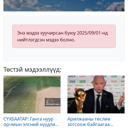
Энэ мэдээ хуучирсан буюу 2025/09/01-нд
нийтлэгдсэн мэдээ болно.
Төстэй мэдээллүүд:
СҮХБААТАР: Ганга нуур
Арилжааны төслөө
орчмын элсний нүүдлийг
зогсоож байгаагаа