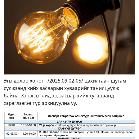
Энэ долоо хоногт /2025.09.02-05/ цахилгаан шугам
сүлжээнд хийх засварын хуваарийг танилцуулж
байна. Хэрэглэгчид ээ, засвар хийх хугацаанд
хэрэглээгээ түр зохицуулна уу.