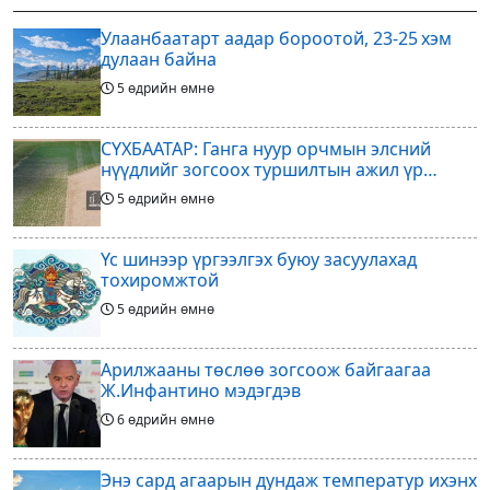
эзэд нь бантам жингийн аварга
ажиллагааны өнөөгийн байдал
Улаанбаатарт аадар бороотой, 23-25 хэм
болон цаашдын
дулаан байна
5 өдрийн өмнө
СҮХБААТАР: Ганга нуур орчмын элсний
нүүдлийг зогсоох туршилтын ажил үр
дүнгээ өгч эхэлжээ
5 өдрийн өмнө
Үс шинээр үргээлгэх буюу засуулахад
тохиромжтой
5 өдрийн өмнө
Арилжааны төслөө зогсоож байгаагаа
Ж.Инфантино мэдэгдэв
6 өдрийн өмнө
Энэ сард агаарын дундаж температур ихэнх