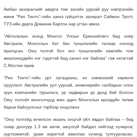
Амбан захирагчийг аварга том зэсийн уурхай руу нэвтрэхийн
өмнө “Рио Тинто”-гийн шинэ гүйцэтгэх захирал Саймон Тротт,
ТУЗ-ийн дарга Доминик Бартон нар угтан авчээ.
“Айлчлалын эхэнд Монгол Улсын Ерөнхийлөгч бид хоёр
Австрали, Монголын бат бөх түншлэлийн талаар нэлээд
ярилцсан. Оюу толгой бол энэ түншлэлийн хамгийн том
жишээнүүдийн нэг гэдэгтэй бид санал нэг байлаа” гэж хатагтай
С.Мостин ярив.
“Рио Тинто”-гийн урт хугацааны, их хэмжээний хөрөнгө
оруулалт, Австралийн уул уурхай, инженерийн салбарын олон
зуун компанийн туршлага, ур чадварын үр дүнд бий болсон
Оюу толгойг монголчууд мөн адил Монголын ирээдүйн төлөө
барьж байгуулсныг тэрбээр онцолжээ.
“Оюу толгойд зочилсон маань онцгой үйл явдал байлаа – бид
газар доогуур 1.3 км аялж, аюулгүй байдал хийгээд хүчирхэг,
хүртээмжтэй, урам зоригтой ажиллах хүчинд тулгуурласан,