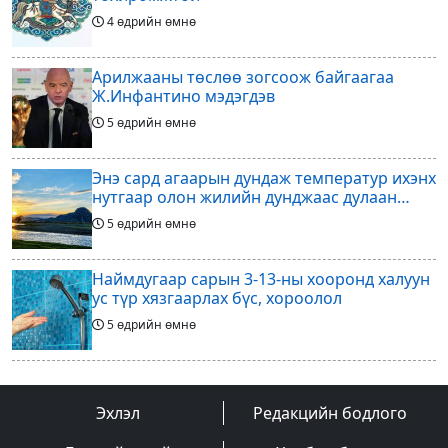
4 өдрийн өмнө
Арилжааны төслөө зогсоож байгаагаа
Ж.Инфантино мэдэгдэв
5 өдрийн өмнө
Энэ сард агаарын дундаж температур ихэнх
нутгаар олон жилийн дунджаас дулаан
байна
5 өдрийн өмнө
Наймдугаар сарын 3-13-ны хооронд халуун
ус түр хязгаарлах бүс, хороолол
5 өдрийн өмнө
Үс шинээр үргээлгэх буюу засуулахад
тохиромжгүй
Эхлэл
Редакцийн бодлого
5 өдрийн өмнө