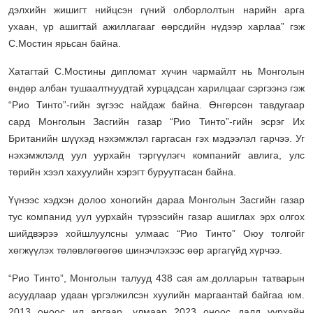
дэлхийн жишигт нийцсэн гүний олборлолтын нарийн арга
ухаан, үр ашигтай ажиллагааг өөрсдийн нүдээр харлаа” гэж
С.Мостин ярьсан байна.
Хатагтай С.Мостины дипломат хүчин чармайлт нь Монголын
өндөр албан тушаалтнуудтай хурцадсан харилцааг сэргээнэ гэж
“Рио Тинто”-гийн зүгээс найдаж байна. Өнгөрсөн тавдугаар
сард Монголын Засгийн газар “Рио Тинто”-гийн эсрэг Их
Британийн шүүхэд нэхэмжлэл гаргасан гэх мэдээлэл гарчээ. Уг
нэхэмжлэлд уул уурхайн тэргүүлэгч компанийг авлига, улс
төрийн хээл хахуулийн хэрэгт буруутгасан байна.
Үүнээс хэдхэн долоо хоногийн дараа Монголын Засгийн газар
тус компанид уул уурхайн түрээсийн газар ашиглах эрх олгох
шийдвэрээ хойшлуулсны улмаас “Рио Тинто” Оюу толгойг
хөгжүүлэх төлөвлөгөөгөө шинэчлэхээс өөр аргагүйд хүрчээ.
“Рио Тинто”, Монголын талууд 438 сая ам.долларын татварын
асуудлаар удаан үргэлжилсэн хуулийн маргаантай байгаа юм.
2013 оноос ил аргаар, улмаар 2023 оноос далд уурхайн