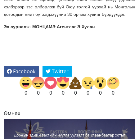
хэлбэрээр зэс олборлож буй Оюу толгой уурхай нь Монголын
дотоодын нийт бүтээгдэхүүний 30 орчим хувийг бүрдүүлдэг.
Эх сурвалж: МОНЦАМЭ Агентлаг Э.Хулан
Facebook
Twitter
0
0
0
0
0
0
0
0
Өмнөх
Дорнын эдийн засгийн чуулга уулзалт ба Улаанбаатар хотыг