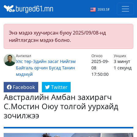
3593.5₮
Энэ мэдээ хуучирсан буюу 2025/09/08-нд
нийтлэгдсэн мэдээ болно.
Ангилал
Огноо
Унших
Улс төр-Эдийн засаг
Нийгэм
2025-09-
3 минут
Байгаль орчин
Бусад
Танин
08
1 секунд
мэдэхүй
17:50:00
Facebook
Twitter
Австралийн Амбан захирагч
С.Мостин Оюу толгой уурхайд
зочилжээ