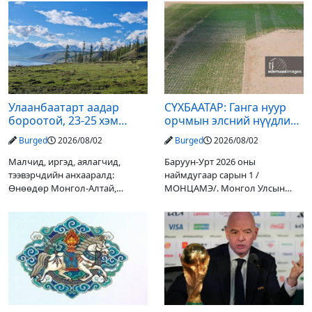
Улаанбаатарт аадар
СҮХБААТАР: Ганга нуур
бороотой, 23-25 хэм
орчмын элсний нүүдлийг
дулаан байна
зогсоох туршилтын ажил
Burged
2026/08/02
Burged
2026/08/02
үр дүнгээ өгч эхэлжээ
Малчид, иргэд, аялагчид,
Баруун-Урт 2026 оны
тээвэрчдийн анхааралд:
наймдугаар сарын 1 /
Өнөөдөр Монгол-Алтай,
МОНЦАМЭ/. Монгол Улсын
Хангай, Хөвсгөл, Хэнтийн
Ерөнхийлөгчийн санаачилгаар
уулархаг нутгаар бороо, дуу
Дарьгангын Ганга нуурыг
цахилгаантай аадар бороо
сэргээн, хамгаалах төслийг
орох тул голуудын усны
улсын төсвийн хөрөнгө
түвшин нэмэгдэх, нөөлөг
оруулалтаар хийж буй.
Төслийн