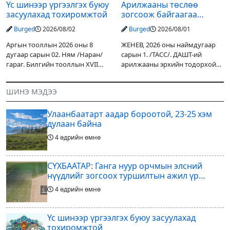
Үс шинээр үргээлгэх буюу
Арилжааны төслөө
засуулахад тохиромжтой
зогсоож байгаагаа
Ж.Инфантино мэдэгдэв
Burged
2026/08/02
Burged
2026/08/01
Аргын тооллын 2026 оны 8
ЖЕНЕВ, 2026 оны наймдугаар
дугаар сарын 02. Ням /Наран/
сарын 1. /ТАСС/. ДАШТ-ий
гараг. Билгийн тооллын XVII
арилжааны эрхийн тодорхой
жарны “Сүрээр дарагч” хэмээх
хувийг хувийн хөрөнгө
гал Морин жилийн Зуны адаг
оруулагчдад худалдах
ШИНЭ МЭДЭЭ
хөхөгчин хонь сарын шинийн
төслөөсөө татгалзахаар
19, Адъяа /Асралт/
шийдвэрлэснээ ФИФА-гийн
Улаанбаатарт аадар бороотой, 23-25 хэм
ерөнхийлөгч Жанни
дулаан байна
4 өдрийн өмнө
СҮХБААТАР: Ганга нуур орчмын элсний
нүүдлийг зогсоох туршилтын ажил үр
дүнгээ өгч эхэлжээ
4 өдрийн өмнө
Үс шинээр үргээлгэх буюу засуулахад
тохиромжтой