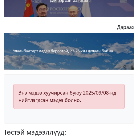
хийгээр хангах төсөл
Дараах
Улаанбаатарт аадар бороотой, 23-25 хэм дулаан байна
Энэ мэдээ хуучирсан буюу 2025/09/08-нд
нийтлэгдсэн мэдээ болно.
Төстэй мэдээллүүд: