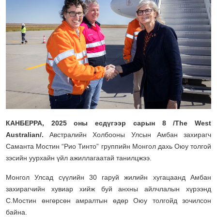
КАНБЕРРА, 2025 оны есдүгээр сарын 8 /The West
Australian/.
Австралийн Холбооны Улсын Амбан захирагч
Саманта Мостин “Рио Тинто” группийн Монгол дахь Оюу толгой
зэсийн уурхайн үйл ажиллагаатай танилцжээ.
Монгол Улсад сүүлийн 30 гаруй жилийн хугацаанд Амбан
захирагчийн хувиар хийж буй анхны айлчлалын хүрээнд
С.Мостин өнгөрсөн амралтын өдөр Оюу толгойд зочилсон
байна.