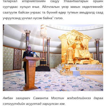
талархал илэрхийлэхийн сацуу Улаанбаатарын оршин
суугчдаас хүлцэл өчье. Айлчлалын үеэр замын хөдөлгөөнийг
саатуулж байсан учраас та бүхний өдөр тутмын амьдралд саад
учруулсанд уучлал хүсэж байна” гэлээ.
Амбан захирагч Саманта Мостин мэдэгдлийнхээ дараа
сэтгүүлчдийн асуултад хариулсан юм.