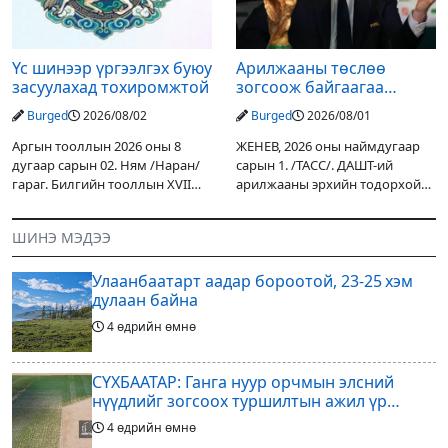
Үс шинээр үргээлгэх буюу
Арилжааны төслөө
засуулахад тохиромжтой
зогсоож байгаагаа
Ж.Инфантино мэдэгдэв
Burged
2026/08/02
Burged
2026/08/01
Аргын тооллын 2026 оны 8
ЖЕНЕВ, 2026 оны наймдугаар
дугаар сарын 02. Ням /Наран/
сарын 1. /ТАСС/. ДАШТ-ий
гараг. Билгийн тооллын XVII
арилжааны эрхийн тодорхой
жарны “Сүрээр дарагч” хэмээх
хувийг хувийн хөрөнгө
гал Морин жилийн Зуны адаг
оруулагчдад худалдах
ШИНЭ МЭДЭЭ
хөхөгчин хонь сарын шинийн
төслөөсөө татгалзахаар
19, Адъяа /Асралт/
шийдвэрлэснээ ФИФА-гийн
Улаанбаатарт аадар бороотой, 23-25 хэм
ерөнхийлөгч Жанни
дулаан байна
4 өдрийн өмнө
СҮХБААТАР: Ганга нуур орчмын элсний
нүүдлийг зогсоох туршилтын ажил үр
дүнгээ өгч эхэлжээ
4 өдрийн өмнө