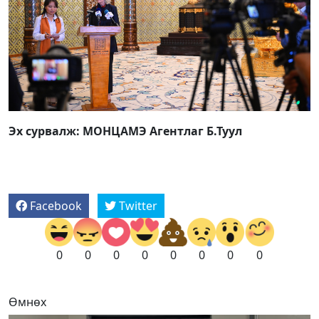
Эх сурвалж: МОНЦАМЭ Агентлаг Б.Туул
Facebook
Twitter
0
0
0
0
0
0
0
0
Өмнөх