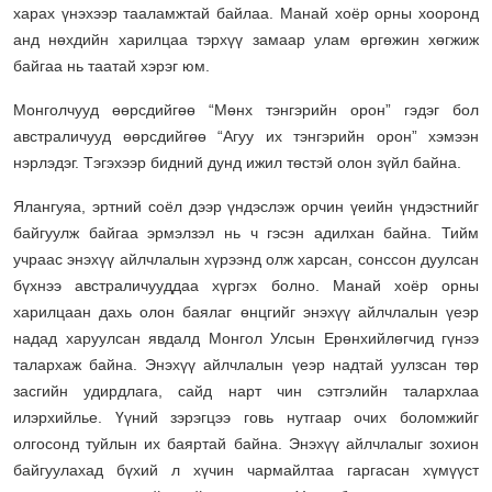
харах үнэхээр тааламжтай байлаа. Манай хоёр орны хооронд
анд нөхдийн харилцаа тэрхүү замаар улам өргөжин хөгжиж
байгаа нь таатай хэрэг юм.
Монголчууд өөрсдийгөө “Мөнх тэнгэрийн орон” гэдэг бол
австраличууд өөрсдийгөө “Агуу их тэнгэрийн орон” хэмээн
нэрлэдэг. Тэгэхээр бидний дунд ижил төстэй олон зүйл байна.
Ялангуяа, эртний соёл дээр үндэслэж орчин үеийн үндэстнийг
байгуулж байгаа эрмэлзэл нь ч гэсэн адилхан байна. Тийм
учраас энэхүү айлчлалын хүрээнд олж харсан, сонссон дуулсан
бүхнээ австраличууддаа хүргэх болно. Манай хоёр орны
харилцаан дахь олон баялаг өнцгийг энэхүү айлчлалын үеэр
надад харуулсан явдалд Монгол Улсын Ерөнхийлөгчид гүнээ
талархаж байна. Энэхүү айлчлалын үеэр надтай уулзсан төр
засгийн удирдлага, сайд нарт чин сэтгэлийн талархлаа
илэрхийлье. Үүний зэрэгцээ говь нутгаар очих боломжийг
олгосонд туйлын их баяртай байна. Энэхүү айлчлалыг зохион
байгуулахад бүхий л хүчин чармайлтаа гаргасан хүмүүст