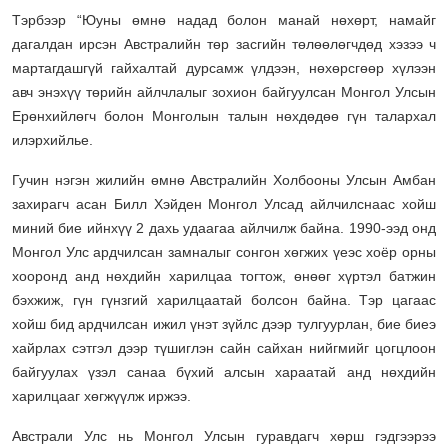
Тэрбээр “Юуны өмнө надад болон манай нөхөрт, намайг
дагалдан ирсэн Австралийн төр засгийн төлөөлөгчдөд хэзээ ч
мартагдашгүй гайхалтай дурсамж үлдээн, нөхөрсгөөр хүлээн
авч энэхүү төрийн айлчлалыг зохион байгуулсан Монгол Улсын
Ерөнхийлөгч болон Монголын талын нөхдөдөө гүн талархал
илэрхийлье.
Гучин нэгэн жилийн өмнө Австралийн Холбооны Улсын Амбан
захирагч асан Билл Хэйден Монгол Улсад айлчилснаас хойш
миний бие ийнхүү 2 дахь удаагаа айлчилж байна. 1990-ээд онд
Монгол Улс ардчилсан замналыг сонгон хөгжих үеэс хоёр орны
хооронд анд нөхдийн харилцаа тогтож, өнөөг хүртэл батжин
бэхжиж, гүн гүнзгий харилцаатай болсон байна. Тэр цагаас
хойш бид ардчилсан ижил үнэт зүйлс дээр тулгуурлан, бие биеэ
хайрлах сэтгэл дээр түшиглэн сайн сайхан нийгмийг цогцлоон
байгуулах үзэл санаа бүхий алсын хараатай анд нөхдийн
харилцааг хөгжүүлж иржээ.
Австрали Улс нь Монгол Улсын гуравдагч хөрш гэдгээрээ