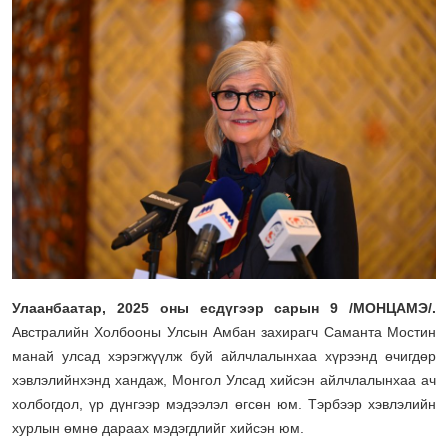
Улаанбаатар
, 2025 оны есдүгээр сарын 9
/МОНЦАМЭ/.
Австралийн Холбооны Улсын Амбан захирагч Саманта Мостин
манай улсад хэрэгжүүлж буй айлчлалынхаа хүрээнд өчигдөр
хэвлэлийнхэнд хандаж, Монгол Улсад хийсэн айлчлалынхаа ач
холбогдол, үр дүнгээр мэдээлэл өгсөн юм. Тэрбээр хэвлэлийн
хурлын өмнө дараах мэдэгдлийг хийсэн юм.