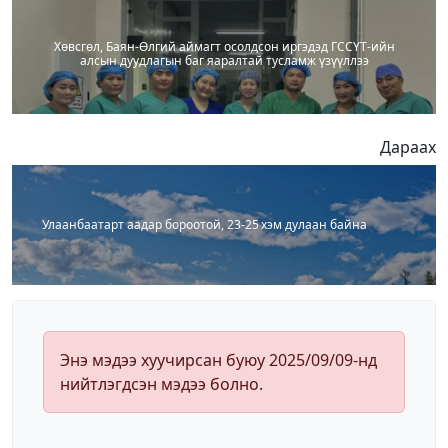
Хөвсгөл, Баян-Өлгий аймагт осолдсон иргэдэд ГССҮТ-ийн
алсын дуудлагын баг яаралтай тусламж үзүүллээ
Дараах
Улаанбаатарт аадар бороотой, 23-25 хэм дулаан байна
Энэ мэдээ хуучирсан буюу 2025/09/09-нд
нийтлэгдсэн мэдээ болно.