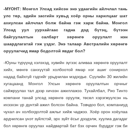
-МҮОНТ: Монгол Улсад хийсэн энэ удаагийн айлчлал тань
улс төр, эдийн засгийн хувьд хоёр орны харилцааг шат
ахиулсан айлчлал болж байна гэж харж байна. Монгол
Улсад уул уурхайгаас гадна дэд бүтэц, бүтээн
байгуулалтын салбарт хөрөнгө оруулалт нэн
шаардлагатай гэж үздэг. Энэ талаар Австралийн хөрөнгө
оруулагчид ямар бодолтой явдаг бол?
-Юуны түрүүнд хэлэхэд, хувийн зүгээс аливаа хөрөнгө оруулалт
хийх, мөнгө санхүүтэй холбоотой ямар нэг ашиг сонирхол
надад байхгүй гэдгийг урьдчилан мэдэгдье. Сүүлийн 30 жилийн
хугацаанд Монгол Улсын хөрөнгө оруулалтын орчныг
сайжруулах тал дээр хичээн ажиллажээ. Тухайлбал, Рио Тинто
компани танай улсад хөрөнгө оруулж, төсөл хэрэгжүүлсэн нь
ихээхэн үр дүнтэй ажил болсон байна. Товчдоо бол, компаниуд
чухал ач холбогдолтой ажлыг хийж чаджээ. Хоёр орон хоёулаа
ардчилсан үнэт зүйлстэй, эрх зүйт ёсыг дээдэлж, хуулиа дагадаг
бол хөрөнгө оруулах найдвартай бат бэх орчин бүрддэг гэж би