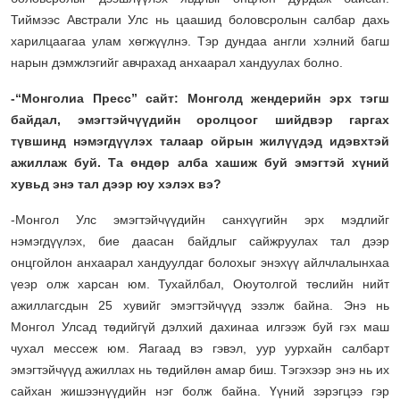
Тиймээс Австрали Улс нь цаашид боловсролын салбар дахь
харилцаагаа улам хөгжүүлнэ. Тэр дундаа англи хэлний багш
нарын дэмжлэгийг авчрахад анхаарал хандуулах болно.
-“Монголиа Пресс” сайт: Монголд жендерийн эрх тэгш
байдал, эмэгтэйчүүдийн оролцоог шийдвэр гаргах
түвшинд нэмэгдүүлэх талаар ойрын жилүүдэд идэвхтэй
ажиллаж буй. Та өндөр алба хашиж буй эмэгтэй хүний
хувьд энэ тал дээр юу хэлэх вэ?
-Монгол Улс эмэгтэйчүүдийн санхүүгийн эрх мэдлийг
нэмэгдүүлэх, бие даасан байдлыг сайжруулах тал дээр
онцгойлон анхаарал хандуулдаг болохыг энэхүү айлчлалынхаа
үеэр олж харсан юм. Тухайлбал, Оюутолгой төслийн нийт
ажиллагсдын 25 хувийг эмэгтэйчүүд эзэлж байна. Энэ нь
Монгол Улсад төдийгүй дэлхий дахинаа илгээж буй гэх маш
чухал мессеж юм. Яагаад вэ гэвэл, уур уурхайн салбарт
эмэгтэйчүүд ажиллах нь төдийлөн амар биш. Тэгэхээр энэ нь их
сайхан жишээнүүдийн нэг болж байна. Үүний зэрэгцээ гэр