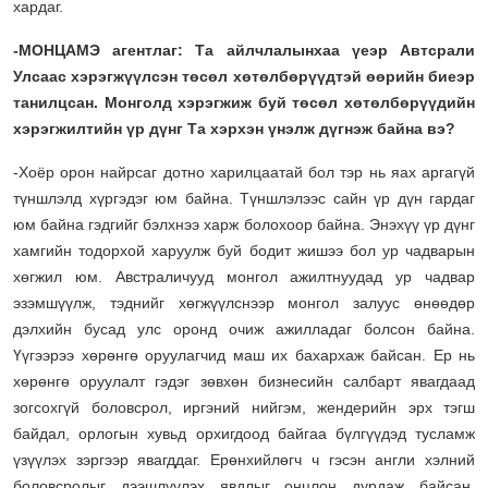
хардаг.
-МОНЦАМЭ агентлаг: Та айлчлалынхаа үеэр Автсрали
Улсаас хэрэгжүүлсэн төсөл хөтөлбөрүүдтэй өөрийн биеэр
танилцсан. Монголд хэрэгжиж буй төсөл хөтөлбөрүүдийн
хэрэгжилтийн үр дүнг Та хэрхэн үнэлж дүгнэж байна вэ?
-Хоёр орон найрсаг дотно харилцаатай бол тэр нь яах аргагүй
түншлэлд хүргэдэг юм байна. Түншлэлээс сайн үр дүн гардаг
юм байна гэдгийг бэлхнээ харж болохоор байна. Энэхүү үр дүнг
хамгийн тодорхой харуулж буй бодит жишээ бол ур чадварын
хөгжил юм. Австраличууд монгол ажилтнуудад ур чадвар
эзэмшүүлж, тэднийг хөгжүүлснээр монгол залуус өнөөдөр
дэлхийн бусад улс оронд очиж ажилладаг болсон байна.
Үүгээрээ хөрөнгө оруулагчид маш их бахархаж байсан. Ер нь
хөрөнгө оруулалт гэдэг зөвхөн бизнесийн салбарт явагдаад
зогсохгүй боловсрол, иргэний нийгэм, жендерийн эрх тэгш
байдал, орлогын хувьд орхигдоод байгаа бүлгүүдэд тусламж
үзүүлэх зэргээр явагддаг. Ерөнхийлөгч ч гэсэн англи хэлний
боловсролыг дээшлүүлэх явдлыг онцлон дурдаж байсан.