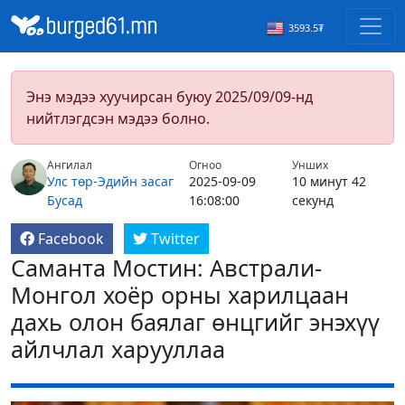
3593.5₮
Энэ мэдээ хуучирсан буюу 2025/09/09-нд
нийтлэгдсэн мэдээ болно.
Ангилал
Огноо
Унших
Улс төр-Эдийн засаг
2025-09-09
10 минут 42
Бусад
16:08:00
секунд
Facebook
Twitter
Саманта Мостин: Австрали-
Монгол хоёр орны харилцаан
дахь олон баялаг өнцгийг энэхүү
айлчлал харууллаа