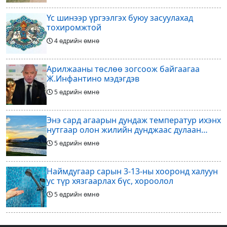
Үс шинээр үргээлгэх буюу засуулахад
тохиромжтой
4 өдрийн өмнө
Арилжааны төслөө зогсоож байгаагаа
Ж.Инфантино мэдэгдэв
5 өдрийн өмнө
Энэ сард агаарын дундаж температур ихэнх
нутгаар олон жилийн дунджаас дулаан
байна
5 өдрийн өмнө
Наймдугаар сарын 3-13-ны хооронд халуун
ус түр хязгаарлах бүс, хороолол
5 өдрийн өмнө
Үс шинээр үргээлгэх буюу засуулахад