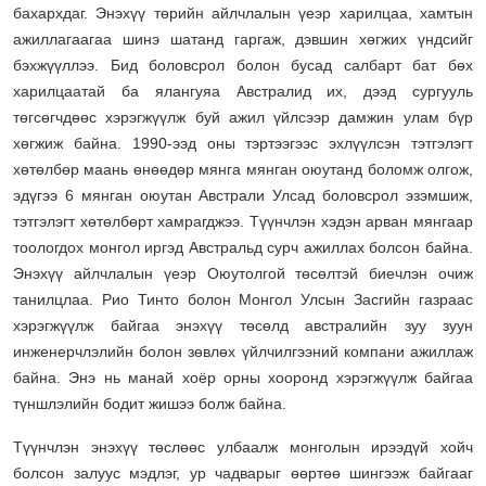
бахархдаг. Энэхүү төрийн айлчлалын үеэр харилцаа, хамтын
ажиллагаагаа шинэ шатанд гаргаж, дэвшин хөгжих үндсийг
бэхжүүллээ. Бид боловсрол болон бусад салбарт бат бөх
харилцаатай ба ялангуяа Австралид их, дээд сургууль
төгсөгчдөөс хэрэгжүүлж буй ажил үйлсээр дамжин улам бүр
хөгжиж байна. 1990-ээд оны тэртээгээс эхлүүлсэн тэтгэлэгт
хөтөлбөр маань өнөөдөр мянга мянган оюутанд боломж олгож,
эдүгээ 6 мянган оюутан Австрали Улсад боловсрол эзэмшиж,
тэтгэлэгт хөтөлбөрт хамрагджээ. Түүнчлэн хэдэн арван мянгаар
тоологдох монгол иргэд Австральд сурч ажиллах болсон байна.
Энэхүү айлчлалын үеэр Оюутолгой төсөлтэй биечлэн очиж
танилцлаа. Рио Тинто болон Монгол Улсын Засгийн газраас
хэрэгжүүлж байгаа энэхүү төсөлд австралийн зуу зуун
инженерчлэлийн болон зөвлөх үйлчилгээний компани ажиллаж
байна. Энэ нь манай хоёр орны хооронд хэрэгжүүлж байгаа
түншлэлийн бодит жишээ болж байна.
Түүнчлэн энэхүү төслөөс улбаалж монголын ирээдүй хойч
болсон залуус мэдлэг, ур чадварыг өөртөө шингээж байгааг