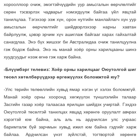
хорооллоор очиж, эмэгтэйчүүдийн уур амьсгалын өөрчлөлтийг
сөрөн тэсвэрлэх чадварыг нэмэгдүүлж байгаа үйл явцтай
танилцлаа. Тэгэхээр ээж хүн, орон нутгийн манлайлагч хүн уур
амьсгалын өөрчлөлтийг шийдвэрлэхээр нарны хавтан
байрлуулж, цэвэр эрчим хүч ашиглаж байгааг харах гайхалтай
санагдлаа. Энэ бүх жишээг би Австралидаа очиж танилцуулна
гэж бодож байна. Энэ нь манай хоёр орны харилцааны шинэ
хуудсуудыг нээж өгнө гэж харж байна.
-Блүүмбэрг телевиз: Хоёр орны харилцааг Оюутолгой шиг
төсөл хөтөлбөрүүдээр өргөжүүлэх боломжтой юу?
-Улс төрийн төлөөллийн хувьд ямар нэгэн үг хэлэх боломжгүй.
Манай хоёр орны хооронд хөгжүүлэх түншлэлийн талаар
Засгийн газар хоёр талаасаа ярилцан шийдэх учиртай. Гэхдээ
Оюутолгой төсөлтэй танилцах явцад хөрөнгө оруулалт авчрах
хэрэгтэй юм байна, аль аль нь ардчилсан улс учраас
баримталж буй зарчмын хувьд ижил юм байна гэдгийг харж
байлаа. Ардчилсан үнэт зүйлстэй, тогтвортой хөрөнгө