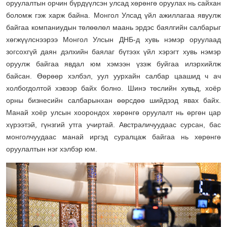
оруулалтын орчин бүрдүүлсэн улсад хөрөнгө оруулах нь сайхан
боломж гэж харж байна. Монгол Улсад үйл ажиллагаа явуулж
байгаа компаниудын төлөөлөл маань эрдэс баялгийн салбарыг
хөгжүүлснээрээ Монгол Улсын ДНБ-д хувь нэмэр оруулаад
зогсохгүй даян дэлхийн баялаг бүтээх үйл хэрэгт хувь нэмэр
оруулж байгаа явдал юм хэмээн үзэж буйгаа илэрхийлж
байсан. Өөрөөр хэлбэл, уул уурхайн салбар цаашид ч ач
холбогдолтой хэвээр байх болно. Шинэ төслийн хувьд, хоёр
орны бизнесийн салбарынхан өөрсдөө шийдээд явах байх.
Манай хоёр улсын хоорондох хөрөнгө оруулалт нь өргөн цар
хүрээтэй, гүнзгий утга учиртай. Австраличуудаас сурсан, бас
монголчуудаас манай иргэд суралцаж байгаа нь хөрөнгө
оруулалтын нэг хэлбэр юм.