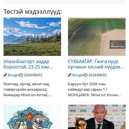
Төстэй мэдээллүүд:
Улаанбаатарт аадар
СҮХБААТАР: Ганга нуур
бороотой, 23-25 хэм
орчмын элсний нүүдлийг
дулаан байна
зогсоох туршилтын ажил
Burged
2026/08/02
Burged
2026/08/02
үр дүнгээ өгч эхэлжээ
Малчид, иргэд, аялагчид,
Баруун-Урт 2026 оны
тээвэрчдийн анхааралд:
наймдугаар сарын 1 /
Өнөөдөр Монгол-Алтай,
МОНЦАМЭ/. Монгол Улсын
Хангай, Хөвсгөл, Хэнтийн
Ерөнхийлөгчийн санаачилгаар
уулархаг нутгаар бороо, дуу
Дарьгангын Ганга нуурыг
цахилгаантай аадар бороо
сэргээн, хамгаалах төслийг
орох тул голуудын усны
улсын төсвийн хөрөнгө
түвшин нэмэгдэх, нөөлөг
оруулалтаар хийж буй.
Төслийн