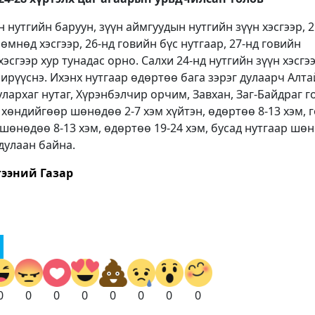
нутгийн баруун, зүүн аймгуудын нутгийн зүүн хэсгээр, 2
мнөд хэсгээр, 26-нд говийн бүс нутгаар, 27-нд говийн
сгээр хур тунадас орно. Салхи 24-нд нутгийн зүүн хэсгэ
ирүүснэ. Ихэнх нутгаар өдөртөө бага зэрэг дулаарч Алта
улархаг нутаг, Хүрэнбэлчир орчим, Завхан, Заг-Байдраг 
н хөндийгөөр шөнөдөө 2-7 хэм хүйтэн, өдөртөө 8-13 хэм, 
 шөнөдөө 8-13 хэм, өдөртөө 19-24 хэм, бусад нутгаар шө
 дулаан байна.
ээний Газар
0
0
0
0
0
0
0
0