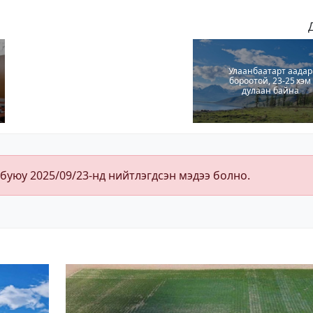
Улаанбаатарт аадар
бороотой, 23-25 хэм
дулаан байна
 буюу 2025/09/23-нд нийтлэгдсэн мэдээ болно.