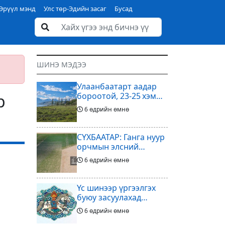
Эрүүл мэнд
Улс төр-Эдийн засаг
Бусад
ШИНЭ МЭДЭЭ
Улаанбаатарт аадар
р
бороотой, 23-25 хэм
дулаан байна
6 өдрийн өмнө
СҮХБААТАР: Ганга нуур
орчмын элсний
нүүдлийг зогсоох
6 өдрийн өмнө
туршилтын ажил үр
дүнгээ өгч эхэлжээ
Үс шинээр үргээлгэх
буюу засуулахад
тохиромжтой
6 өдрийн өмнө