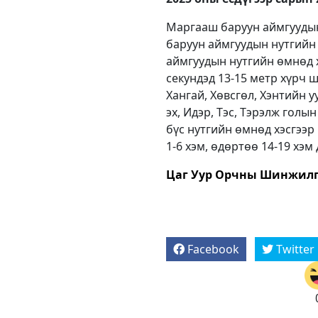
Маргааш баруун аймгуудын 
баруун аймгуудын нутгийн ө
аймгуудын нутгийн өмнөд хэ
секундэд 13-15 метр хүрч ш
Хангай, Хөвсгөл, Хэнтийн у
эх, Идэр, Тэс, Тэрэлж голы
бүс нутгийн өмнөд хэсгээр
1-6 хэм, өдөртөө 14-19 хэм
Цаг Уур Орчны Шинжилг
Facebook
Twitter