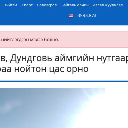
Нийгэм
Спорт
Боловсрол
Байгаль орчин
Аялал жуулчлал
3593.87₮
 нийтлэгдсэн мэдээ болно.
өв, Дундговь аймгийн нутгаа
раа нойтон цас орно