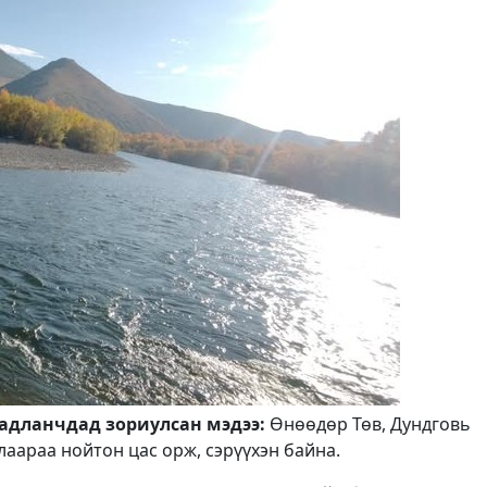
адланчдад зориулсан мэдээ:
Өнөөдөр Төв, Дундговь
лаараа нойтон цас орж, сэрүүхэн байна.