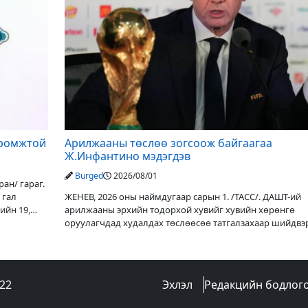
иромжтой
Арилжааны төслөө зогсоож байгаагаа
Ж.Инфантино мэдэгдэв
Burged
2026/08/01
ан/ гараг.
 гал
ЖЕНЕВ, 2026 оны наймдугаар сарын 1. /ТАСС/. ДАШТ-ий
ийн 19,
арилжааны эрхийн тодорхой хувийг хувийн хөрөнгө
оруулагчдад худалдах төслөөсөө татгалзахаар шийдвэ
ФИФА-гийн ерөнхийлөгч Жанни
022
Эхлэл
Редакцийн бодлог