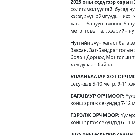
2025 оны есдүгээр сарын 2
солигдмол үүлтэй, бусад н
хэсэг, зүүн аймгуудын ихэн
хагаст баруун өмнөөс бару
метр, говь, тал, хээрийн н
Нутгийн зүүн хагаст бага з
Завхан, Заг-Байдраг голын 
болон Дорнод-Монголын тал
хэм дулаан байна.
УЛААНБААТАР ХОТ ОРЧМ
секундэд 5-10 метр. 9-11 х
БАГАНУУР ОРЧМООР:
Үүлэ
хойш эргэж секундэд 7-12 м
ТЭРЭЛЖ ОРЧМООР:
Үүлэрх
хойш эргэж секундэд 6-11 м
2025 оны есдүгээр сарын 