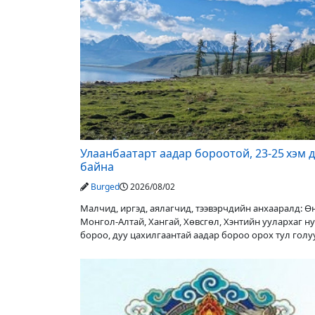
Улаанбаатарт аадар бороотой, 23-25 хэм 
байна
Burged
2026/08/02
Малчид, иргэд, аялагчид, тээвэрчдийн анхааралд: 
Монгол-Алтай, Хангай, Хөвсгөл, Хэнтийн уулархаг н
бороо, дуу цахилгаантай аадар бороо орох тул гол
түвшин нэмэгдэх, нөөлөг