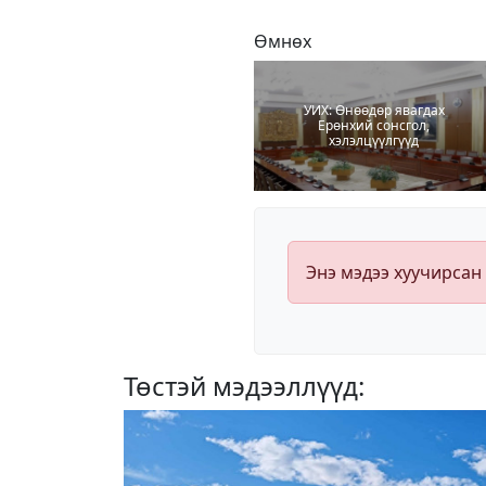
Өмнөх
УИХ: Өнөөдөр явагдах
Ерөнхий сонсгол,
хэлэлцүүлгүүд
Энэ мэдээ хуучирсан
Төстэй мэдээллүүд: