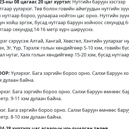
3-ны 08 цагаас 20 цаг хүртэл:
Нутгийн баруун хэсгээр
утгаар үүлэрхэг. Төв болон говийн аймгуудын нутгийн зүү
х нутгаар бороо, уулаараа нойтон цас орно. Нутгийн зүү
ун хойш эргэж, бусад нутгаар баруун хойноос секундэд 6
утгаар секундэд 14-16 метр хүрч ширүүснэ.
эрэг сэрүүсэж Алтай, Хангай, Хөвсгөл, Хэнтийн уулархаг ну
эх, Эг, Үүр, Тэрэлж голын хөндийгөөр 5-10 хэм, говийн бүс
 нутаг, Халх голын хөндийгөөр 15-20 хэм, бусад нутгаар
ООР:
Үүлэрхэг. Бага зэргийн бороо орно. Салхи баруун х
эм дулаан байна.
рхэг. Бага зэргийн бороо орно. Салхи баруун өмнөөс ба
етр. 9-11 хэм дулаан байна.
эг. Бага зэргийн бороо орно. Салхи баруун өмнөөс бару
етр. 8-10 хэм дулаан байна.
24-28 хүртэлх
цаг агаарын урьдчилсан төлөв