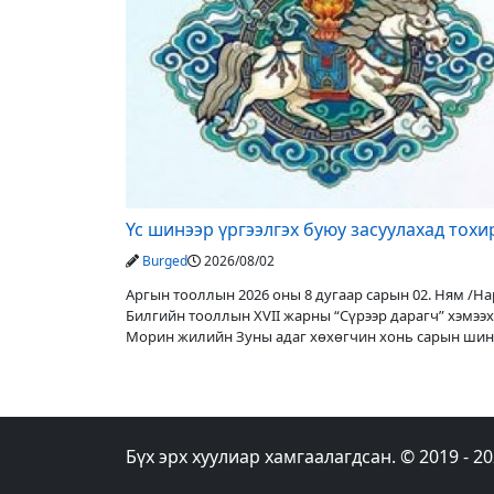
Үс шинээр үргээлгэх буюу засуулахад тох
Burged
2026/08/02
Аргын тооллын 2026 оны 8 дугаар сарын 02. Ням /Нар
Билгийн тооллын XVII жарны “Сүрээр дарагч” хэмээх
Морин жилийн Зуны адаг хөхөгчин хонь сарын шин
Адъяа /Асралт/
Бүх эрх хуулиар хамгаалагдсан. © 2019 - 2