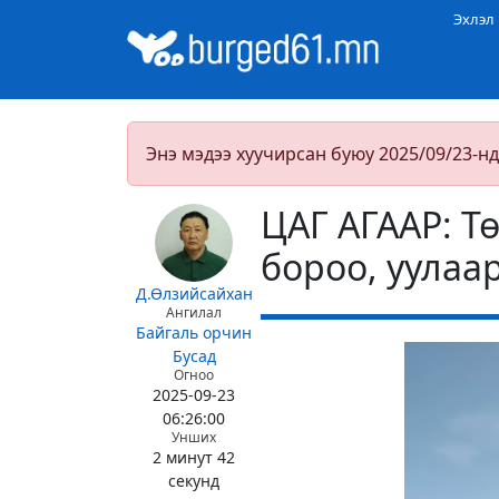
Эхлэл
Энэ мэдээ хуучирсан буюу 2025/09/23-нд
ЦАГ АГААР: Т
бороо, уулаа
Д.Өлзийсайхан
Ангилал
Байгаль орчин
Бусад
Огноо
2025-09-23
06:26:00
Унших
2 минут 42
секунд