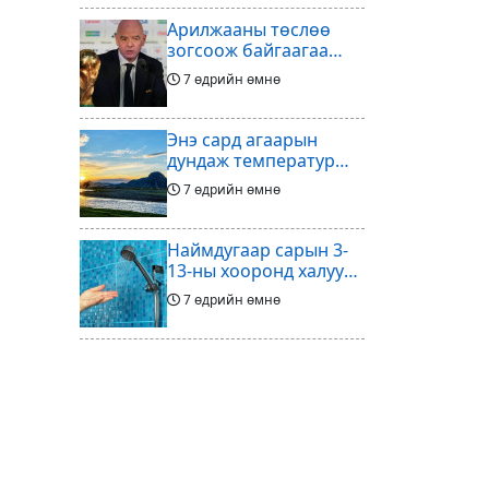
Арилжааны төслөө
зогсоож байгаагаа
Ж.Инфантино
7 өдрийн өмнө
мэдэгдэв
Энэ сард агаарын
дундаж температур
ихэнх нутгаар олон
7 өдрийн өмнө
жилийн дунджаас
дулаан байна
Наймдугаар сарын 3-
13-ны хооронд халуун
ус түр хязгаарлах бүс,
7 өдрийн өмнө
хороолол
Үс шинээр үргээлгэх
буюу засуулахад
тохиромжгүй
7 өдрийн өмнө
Хөлбөмбөгийг зарж