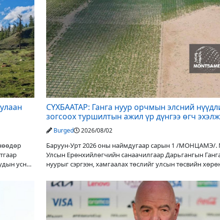
дулаан
СҮХБААТАР: Ганга нуур орчмын элсний нүүдл
зогсоох туршилтын ажил үр дүнгээ өгч эхэлж
Burged
2026/08/02
Өнөөдөр
Баруун-Урт 2026 оны наймдугаар сарын 1 /МОНЦАМЭ/.
утгаар
Улсын Ерөнхийлөгчийн санаачилгаар Дарьгангын Ганг
уудын усны
нуурыг сэргээн, хамгаалах төслийг улсын төсвийн хөрө
оруулалтаар хийж буй. Төслийн