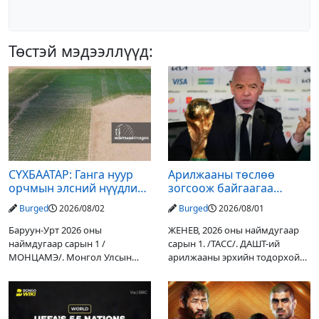
Төстэй мэдээллүүд:
СҮХБААТАР: Ганга нуур
Арилжааны төслөө
орчмын элсний нүүдлийг
зогсоож байгаагаа
зогсоох туршилтын ажил
Ж.Инфантино мэдэгдэв
Burged
2026/08/02
Burged
2026/08/01
үр дүнгээ өгч эхэлжээ
Баруун-Урт 2026 оны
ЖЕНЕВ, 2026 оны наймдугаар
наймдугаар сарын 1 /
сарын 1. /ТАСС/. ДАШТ-ий
МОНЦАМЭ/. Монгол Улсын
арилжааны эрхийн тодорхой
Ерөнхийлөгчийн санаачилгаар
хувийг хувийн хөрөнгө
Дарьгангын Ганга нуурыг
оруулагчдад худалдах
сэргээн, хамгаалах төслийг
төслөөсөө татгалзахаар
улсын төсвийн хөрөнгө
шийдвэрлэснээ ФИФА-гийн