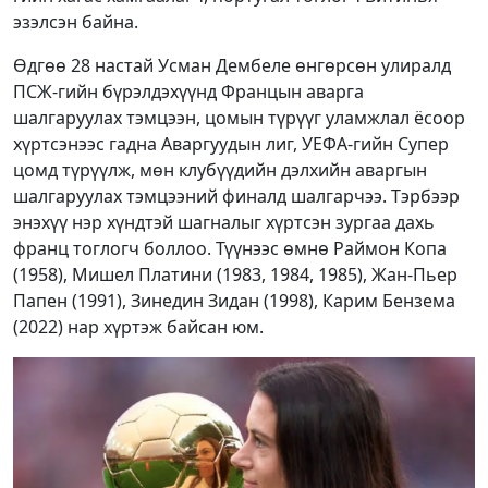
эзэлсэн байна.
Өдгөө 28 настай Усман Дембеле өнгөрсөн улиралд
ПСЖ-гийн бүрэлдэхүүнд Францын аварга
шалгаруулах тэмцээн, цомын түрүүг уламжлал ёсоор
хүртсэнээс гадна Аваргуудын лиг, УЕФА-гийн Супер
цомд түрүүлж, мөн клубүүдийн дэлхийн аваргын
шалгаруулах тэмцээний финалд шалгарчээ. Тэрбээр
энэхүү нэр хүндтэй шагналыг хүртсэн зургаа дахь
франц тоглогч боллоо. Түүнээс өмнө Раймон Копа
(1958), Мишел Платини (1983, 1984, 1985), Жан-Пьер
Папен (1991), Зинедин Зидан (1998), Карим Бензема
(2022) нар хүртэж байсан юм.