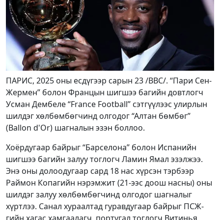
ПАРИС, 2025 оны есдүгээр сарын 23 /BBC/. “Пари Сен-
Жермен” болон Францын шигшээ багийн довтлогч
Усман Дембеле “France Football” сэтгүүлээс улирлын
шилдэг хөлбөмбөгчинд олгодог “Алтан бөмбөг”
(Ballon d'Or) шагналын эзэн боллоо.
Хоёрдугаар байрыг “Барселона” болон Испанийн
шигшээ багийн залуу тоглогч Ламин Ямал эзэлжээ.
Энэ оны долоодугаар сард 18 нас хүрсэн тэрбээр
Раймон Копагийн нэрэмжит (21-ээс доош насны) оны
шилдэг залуу хөлбөмбөгчинд олгодог шагналыг
хүртлээ. Санал хураалтад гуравдугаар байрыг ПСЖ-
гийн хагас хамгаалагч, португал тоглогч Витинья