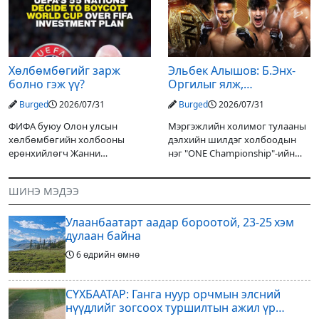
оруулалтаар хийж буй.
ерөнхийлөгч Жанни
Төслийн
Хөлбөмбөгийг зарж
Эльбек Алышов: Б.Энх-
болно гэж үү?
Оргилыг ялж,
гэрийнхэндээ байшин
Burged
2026/07/31
Burged
2026/07/31
авч өгнө
ФИФА буюу Олон улсын
Мэргэжлийн холимог тулааны
хөлбөмбөгийн холбооны
дэлхийн шилдэг холбоодын
ерөнхийлөгч Жанни
нэг "ONE Championship"-ийн
Инфантино хөлбөмбөгийн
ээлжит өдөрлөг
ДАШТ, клубуудын ДАШТ-ий
өнөөдөр/2026.07.31/ болно. Энэ
ШИНЭ МЭДЭЭ
эрхийг эзэмших компани
өдөрлөгийн оргил тулааны
байгуулж, түүний тодорхой
эзэд нь бантам жингийн аварга
хэсгийг АНУ-ын ерөнхийлөгч
Улаанбаатарт аадар бороотой, 23-25 хэм
Д.Трампын
дулаан байна
6 өдрийн өмнө
СҮХБААТАР: Ганга нуур орчмын элсний
нүүдлийг зогсоох туршилтын ажил үр