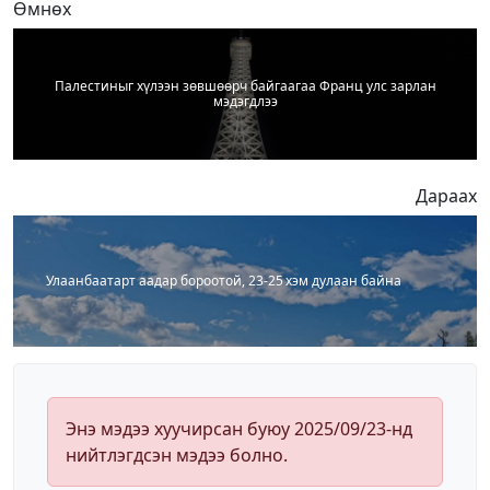
Өмнөх
Палестиныг хүлээн зөвшөөрч байгаагаа Франц улс зарлан
мэдэгдлээ
Дараах
Улаанбаатарт аадар бороотой, 23-25 хэм дулаан байна
Энэ мэдээ хуучирсан буюу 2025/09/23-нд
нийтлэгдсэн мэдээ болно.