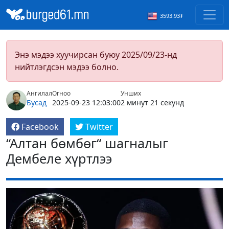
3593.93₮
Энэ мэдээ хуучирсан буюу 2025/09/23-нд
нийтлэгдсэн мэдээ болно.
Ангилал
Огноо
Унших
Бусад
2025-09-23 12:03:00
2 минут 21 секунд
Facebook
Twitter
“Алтан бөмбөг“ шагналыг
Дембеле хүртлээ