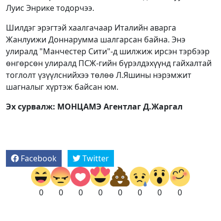
Луис Энрике тодорчээ.
Шилдэг эрэгтэй хаалгачаар Италийн аварга
Жанлуижи Доннарумма шалгарсан байна. Энэ
улиралд "Манчестер Сити"-д шилжиж ирсэн тэрбээр
өнгөрсөн улиралд ПСЖ-гийн бүрэлдэхүүнд гайхалтай
тоглолт үзүүлснийхээ төлөө Л.Яшины нэрэмжит
шагналыг хүртэж байсан юм.
Эх сурвалж: МОНЦАМЭ Агентлаг Д.Жаргал
Facebook
Twitter
0
0
0
0
0
0
0
0