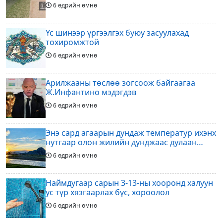
дүнгээ өгч эхэлжээ
6 өдрийн өмнө
Үс шинээр үргээлгэх буюу засуулахад
тохиромжтой
6 өдрийн өмнө
Арилжааны төслөө зогсоож байгаагаа
Ж.Инфантино мэдэгдэв
6 өдрийн өмнө
Энэ сард агаарын дундаж температур ихэнх
нутгаар олон жилийн дунджаас дулаан
байна
6 өдрийн өмнө
Наймдугаар сарын 3-13-ны хооронд халуун
ус түр хязгаарлах бүс, хороолол
6 өдрийн өмнө