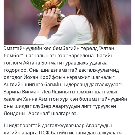
Эмэгтэйчүүдийн хөл бөмбөгийн төрөлд “Алтан
бөмбөг” шагналын эзнээр “Барселона” багийн
тоглогч Айтана Бонмати гурав дахь удаагаа
тодорлоо. Оны шилдэг эмэгтэй дасгалжуулагчид
олгодог Йохан Кройффын нэрэмжит шагналыг
Английн шигшээ багийн нидерланд дасгалжуулагч
Зарина Вигман, Лев Яшины нэрэмжит шагналыг
хаалгач Ханна Хэмптон хүртсэн бол эмэгтэйчүүдийн
оны шилдэг клубээр Аваргуудын лигт түрүүлсэн
Лондоны "Арсенал" шалгарчээ.
Шилдэг эрэгтэй дасгалжуулагчаар Аваргуудын
лигийн аварга ПСЖ багийн испани дасгалжуулагч