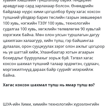
хувийн хэвшлийн түншлэлээр барих тендерийг
аравдугаар сард зарлахаар болсон. Өнөөдрийн
байдлаар нүүрс-хими цогцолбор буюу хагас коксон
түлшний үйлдвэр барих төслийн газрын зөвшөөрөл
100 хувь, нэгжийн ТЭЗҮ 100 хувь, технологийн
судалгаа 100 хувь, хөгжлийн төлөвлөгөө 90 хувьтай
хэрэгжиж байна. Мөн олон улсын туршлагын дагуу
цахилгаан халаагуур, хийн түлш, гэр байшингаа
дулаалах, орон сууцжуулах зэрэг олон ажлыг цогцоор
нь үе шаттай хийж, Улаанбаатар хотын агаарын
бохирдлыг бууруулахыг зорьж буй. Тэгвэл хагас
коксон шахмал түлшний талаар эрдэмтэн, судлаач,
мэргэжилтнүүд дараах байр суурийг илэрхийлж
байна.
Хагас коксон шахмал түлш нь ямар түлш вэ?
ШУА-ийн Хими, химийн технологийн хүрээлэнгийн