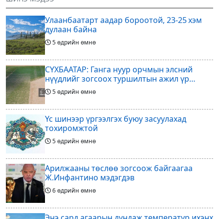
хөхөгчин хонь сарын шинийн
төслөөсөө татгалзахаар
19, Адъяа /Асралт/
шийдвэрлэснээ ФИФА-гийн
Улаанбаатарт аадар бороотой, 23-25 хэм
ерөнхийлөгч Жанни
дулаан байна
5 өдрийн өмнө
СҮХБААТАР: Ганга нуур орчмын элсний
нүүдлийг зогсоох туршилтын ажил үр
дүнгээ өгч эхэлжээ
5 өдрийн өмнө
Үс шинээр үргээлгэх буюу засуулахад
тохиромжтой
5 өдрийн өмнө
Арилжааны төслөө зогсоож байгаагаа
Ж.Инфантино мэдэгдэв
6 өдрийн өмнө
Энэ сард агаарын дундаж температур ихэнх