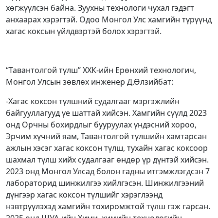
хөгжүүлсэн байна. Зуухны технологи чухал гэдэгт
анхаарах хэрэгтэй. Одоо Монгол Улс хамгийн түрүүнд
хагас коксын үйлдвэртэй болох хэрэгтэй.
“Тавантолгой түлш” ХХК-ийн Ерөнхий технологич,
Монгол Улсын зөвлөх инженер Д.Өлзийбат:
-Хагас коксон түлшний судалгааг мэргэжлийн
байгууллагууд үе шаттай хийсэн. Хамгийн сүүлд 2023
онд Орчны бохирдлыг бууруулах үндэсний хороо,
Эрчим хүчний яам, Тавантолгой түлшийн хамтарсан
ажлын хэсэг хагас коксон түлш, тухайн хагас коксоор
шахмал түлш хийх судалгааг өндөр үр дүнтэй хийсэн.
2023 онд Монгол Улсад болон гадны итгэмжлэгдсэн 7
лабораторид шинжилгээ хийлгэсэн. Шинжилгээний
дүнгээр хагас коксон түлшийг хэрэглээнд
нэвтрүүлэхэд хамгийн тохиромжтой түлш гэж гарсан.