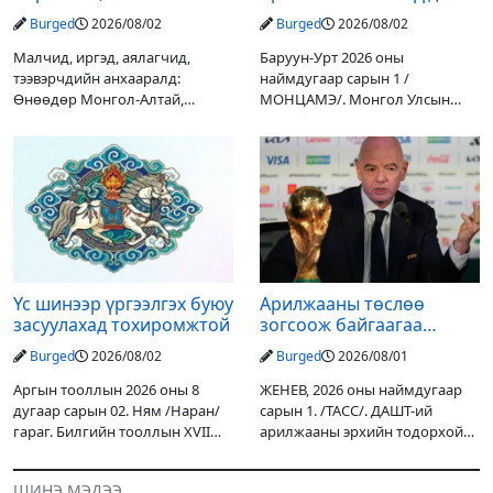
дулаан байна
зогсоох туршилтын ажил
Burged
2026/08/02
Burged
2026/08/02
үр дүнгээ өгч эхэлжээ
Малчид, иргэд, аялагчид,
Баруун-Урт 2026 оны
тээвэрчдийн анхааралд:
наймдугаар сарын 1 /
Өнөөдөр Монгол-Алтай,
МОНЦАМЭ/. Монгол Улсын
Хангай, Хөвсгөл, Хэнтийн
Ерөнхийлөгчийн санаачилгаар
уулархаг нутгаар бороо, дуу
Дарьгангын Ганга нуурыг
цахилгаантай аадар бороо
сэргээн, хамгаалах төслийг
орох тул голуудын усны
улсын төсвийн хөрөнгө
түвшин нэмэгдэх, нөөлөг
оруулалтаар хийж буй.
Төслийн
Үс шинээр үргээлгэх буюу
Арилжааны төслөө
засуулахад тохиромжтой
зогсоож байгаагаа
Ж.Инфантино мэдэгдэв
Burged
2026/08/02
Burged
2026/08/01
Аргын тооллын 2026 оны 8
ЖЕНЕВ, 2026 оны наймдугаар
дугаар сарын 02. Ням /Наран/
сарын 1. /ТАСС/. ДАШТ-ий
гараг. Билгийн тооллын XVII
арилжааны эрхийн тодорхой
жарны “Сүрээр дарагч” хэмээх
хувийг хувийн хөрөнгө
гал Морин жилийн Зуны адаг
оруулагчдад худалдах
ШИНЭ МЭДЭЭ