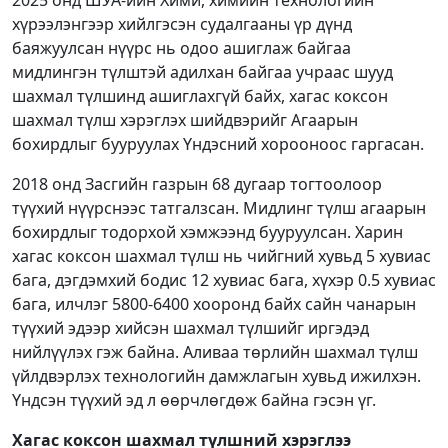
2025 онд ШУА-ийн Хими, химийн технологийн
хүрээлэнгээр хийлгэсэн судалгааны үр дүнд
баяжуулсан нүүрс нь одоо ашиглаж байгаа
мидлингэн түлштэй адилхан байгаа учраас шууд
шахмал түлшинд ашиглахгүй байх, хагас коксон
шахмал түлш хэрэглэх шийдвэрийг Агаарын
бохирдлыг бууруулах Үндэсний хорооноос гаргасан.
2018 онд Засгийн газрын 68 дугаар тогтоолоор
түүхий нүүрснээс татгалзсан. Мидлинг түлш агаарын
бохирдлыг тодорхой хэмжээнд бууруулсан. Харин
хагас коксон шахмал түлш нь чийгний хувьд 5 хувиас
бага, дэгдэмхий бодис 12 хувиас бага, хүхэр 0.5 хувиас
бага, илчлэг 5800-6400 хооронд байх сайн чанарын
түүхий эдээр хийсэн шахмал түлшийг иргэдэд
нийлүүлэх гэж байна. Аливаа төрлийн шахмал түлш
үйлдвэрлэх технологийн дамжлагын хувьд ижилхэн.
Үндсэн түүхий эд л өөрчлөгдөж байна гэсэн үг.
Хагас коксон шахмал түлшний хэрэглээ