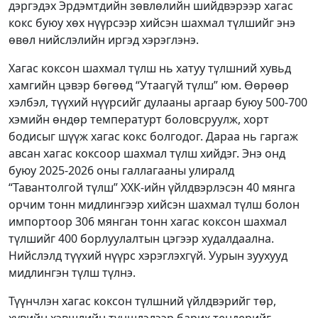
дэргэдэх Эрдэмтдийн зөвлөлийн шийдвэрээр хагас
кокс буюу хөх нүүрсээр хийсэн шахмал түлшийг энэ
өвөл нийслэлийн иргэд хэрэглэнэ.
Хагас коксон шахмал түлш нь хатуу түлшний хувьд
хамгийн цэвэр бөгөөд “Утаагүй түлш” юм. Өөрөөр
хэлбэл, түүхий нүүрсийг дулааны аргаар буюу 500-700
хэмийн өндөр температурт боловсруулж, хорт
бодисыг шүүж хагас кокс болгодог. Дараа нь гаргаж
авсан хагас коксоор шахмал түлш хийдэг. Энэ онд
буюу 2025-2026 оны галлагааны улиралд
“Тавантолгой түлш” ХХК-ийн үйлдвэрлэсэн 40 мянга
орчим тонн мидлингээр хийсэн шахмал түлш болон
импортоор 306 мянган тонн хагас коксон шахмал
түлшийг 400 борлуулалтын цэгээр худалдаална.
Нийслэлд түүхий нүүрс хэрэглэхгүй. Уурын зуухууд
мидлингэн түлш түлнэ.
Түүнчлэн хагас коксон түлшний үйлдвэрийг төр,