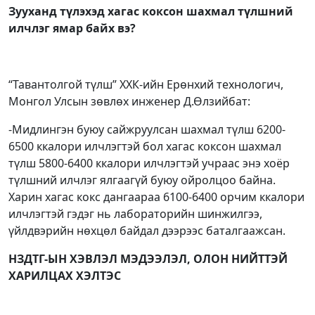
Зууханд түлэхэд хагас коксон шахмал түлшний
илчлэг ямар байх вэ?
“Тавантолгой түлш” ХХК-ийн Ерөнхий технологич,
Монгол Улсын зөвлөх инженер Д.Өлзийбат:
-Мидлингэн буюу сайжруулсан шахмал түлш 6200-
6500 ккалори илчлэгтэй бол хагас коксон шахмал
түлш 5800-6400 ккалори илчлэгтэй учраас энэ хоёр
түлшний илчлэг ялгаагүй буюу ойролцоо байна.
Харин хагас кокс дангаараа 6100-6400 орчим ккалори
илчлэгтэй гэдэг нь лабораторийн шинжилгээ,
үйлдвэрийн нөхцөл байдал дээрээс баталгаажсан.
НЗДТГ-ЫН ХЭВЛЭЛ МЭДЭЭЛЭЛ, ОЛОН НИЙТТЭЙ
ХАРИЛЦАХ ХЭЛТЭС