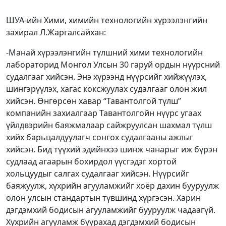
ШУА-ийн Хими, химийн технологийн хүрээлэнгийн
захирал Л.Жаргалсайхан:
-Манай хүрээлэнгийн түлшний хими технологийн
лабораторид Монгол Улсын 30 гаруй ордын нүүрсний
судалгааг хийсэн. Энэ хүрээнд нүүрсийг хийжүүлэх,
шингэрүүлэх, хагас коксжуулах судалгааг олон жил
хийсэн. Өнгөрсөн хавар “Тавантолгой түлш”
компанийн захиалгаар Тавантолгойн нүүрс угаах
үйлдвэрийн баяжмалаар сайжруулсан шахмал түлш
хийх барьцалдуулагч сонгох судалгааны ажлыг
хийсэн. Бид түүхий эдийнхээ шинж чанарыг иж бүрэн
судлаад агаарын бохирдол үүсгэдэг хортой
хольцуудыг салгах судалгааг хийсэн. Нүүрсийг
баяжуулж, хүхрийн агууламжийг хоёр дахин бууруулж
олон улсын стандартын түвшинд хүргэсэн. Харин
дэгдэмхий бодисын агууламжийг бууруулж чадаагүй.
Хүхрийн агууламж буурахад дэгдэмхий бодисын