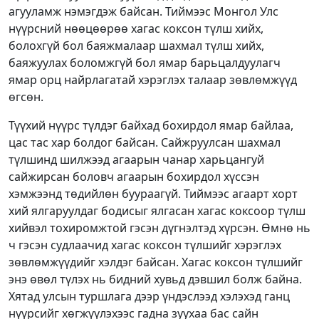
агууламж нэмэгдэж байсан. Тиймээс Монгол Улс
нүүрсний нөөцөөрөө хагас коксон түлш хийх,
болохгүй бол баяжмалаар шахмал түлш хийх,
баяжуулах боломжгүй бол ямар барьцалдуулагч
ямар орц найрлагатай хэрэглэх талаар зөвлөмжүүд
өгсөн.
Түүхий нүүрс түлдэг байхад бохирдол ямар байлаа,
цас тас хар болдог байсан. Сайжруулсан шахмал
түлшинд шилжээд агаарын чанар харьцангуй
сайжирсан боловч агаарын бохирдол хүссэн
хэмжээнд төдийлөн буураагүй. Тиймээс агаарт хорт
хий ялгаруулдаг бодисыг ялгасан хагас коксоор түлш
хийвэл тохиромжтой гэсэн дүгнэлтэд хүрсэн. Өмнө нь
ч гэсэн судлаачид хагас коксон түлшийг хэрэглэх
зөвлөмжүүдийг хэлдэг байсан. Хагас коксон түлшийг
энэ өвөл түлэх нь бидний хувьд дэвшил болж байна.
Хятад улсын туршлага дээр үндэслээд хэлэхэд ганц
нүүрсийг хөгжүүлэхээс гадна зуухаа бас сайн