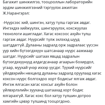
Багажит шинжилгээ, тооцооллын лабораторийн
эрдэм шинжилгээний тэргүүлэх ажилтан
Ж.Нарангэрэл:
-Нүүрсээс хий, шингэн, хатуу түлш гаргаж авдаг.
Ингэхдээ хийжүүлэх, шингэрүүлэх, коксжуулах
технологи ашигладаг. Хагас коксоос ахуйн түлш
гаргаж авдаг. Нүүрсийг түлж эхлэхэд шууд
шатддаггүй. Дулааны задралд орж задралаас үүссэн
уур хийн бүтээгдэхүүн шатсанаар нүүрс аажмаар
шатдаг. Нүүрсийг шатаах явцад задралын
бүтээгдэхүүнүүд алдагдсанаар агаарын бохирдол,
угаар, муухай үнэр ихээр үүсдэг. Түүхий нүүрсийг
үйлдвэрийн нөхцөлд дулааны задралд оруулаад хагас
коксон нүүрс болгохдоо хорт бодисыг ялгаж авдаг.
Ингэж ялгасан хагас коксыг ахуйн болон
үйлвэрлэлийн зууханд шатаахад хорт бодис
ялгарахгүй. Хагас кокс бол хатуу түлшин дотроо
хамгийн цэвэр түлшинд тооцогдоно.