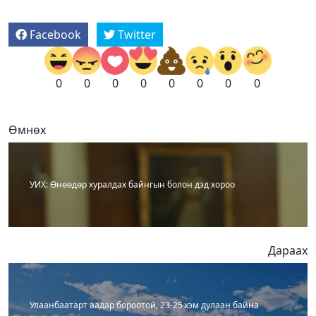
Facebook
Twitter
0
0
0
0
0
0
0
0
Өмнөх
УИХ: Өнөөдөр хуралдах байнгын болон дэд хороо
Дараах
Улаанбаатарт аадар бороотой, 23-25 хэм дулаан байна