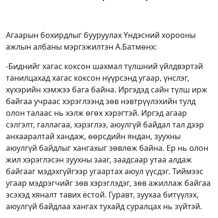
Агаарын бохирдлыг бууруулах Үндэсний хорооны
ажлын албаны мэргэжилтэн А.Батмөнх:
-Биднийг хагас коксон шахмал түлшний үйлдвэртэй
танилцахад хагас коксон нүүрсэнд угаар, үнслэг,
хүхэрийн хэмжээ бага байна. Иргэдэд сайн түлш ирж
байгаа учраас хэрэглээнд зөв нэвтрүүлэхийн тулд
олон талаас нь хэлж өгөх хэрэгтэй. Иргэд агаар
сэлгэлт, галлагаа, хэрэглээ, аюулгүй байдал тал дээр
анхааралтай хандаж, өөрсдийн яндан, зуухны
аюулгүй байдлыг хангахыг зөвлөж байна. Ер нь олон
жил хэрэглэсэн зуухны зааг, заадсаар утаа алдаж
байгааг мэдэхгүйгээр угаартах аюул үүсдэг. Тиймээс
угаар мэдрэгчийг зөв хэрэглэдэг, зөв ажиллаж байгаа
эсэхэд хяналт тавих ёстой. Гуравт, зуухаа битүүлэх,
аюулгүй байдлаа хангах тухайд суралцах нь зүйтэй.