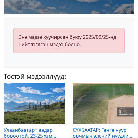
Энэ мэдээ хуучирсан буюу 2025/09/25-нд
нийтлэгдсэн мэдээ болно.
Төстэй мэдээллүүд:
Улаанбаатарт аадар
СҮХБААТАР: Ганга нуур
бороотой, 23-25 хэм
орчмын элсний нүүдлийг