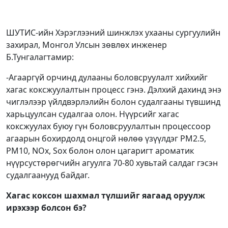
ШУТИС-ийн Хэрэглээний шинжлэх ухааны сургуулийн
захирал, Монгол Улсын зөвлөх инженер
Б.Тунгалагтамир:
-Агааргүй орчинд дулааны боловсруулалт хийхийг
хагас коксжуулалтын процесс гэнэ. Дэлхий дахинд энэ
чиглэлээр үйлдвэрлэлийн болон судалгааны түвшинд
харьцуулсан судалгаа олон. Нүүрсийг хагас
коксжуулах буюу гүн боловсруулалтын процессоор
агаарын бохирдолд онцгой нөлөө үзүүлдэг PM2.5,
PM10, NOx, Sox болон олон цагаригт ароматик
нүүрсустөрөгчийн агуулга 70-80 хувьтай салдаг гэсэн
судалгаанууд байдаг.
Хагас коксон шахмал түлшийг яагаад оруулж
ирэхээр болсон бэ?