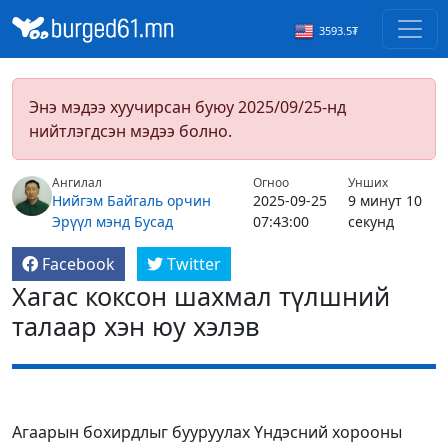
3593.5₮
Энэ мэдээ хуучирсан буюу 2025/09/25-нд
нийтлэгдсэн мэдээ болно.
Ангилал
Огноо
Унших
Нийгэм
Байгаль орчин
2025-09-25
9 минут 10
Эрүүл мэнд
Бусад
07:43:00
секунд
Facebook
Twitter
Хагас коксон шахмал түлшний
талаар хэн юу хэлэв
Агаарын бохирдлыг бууруулах Үндэсний хорооны