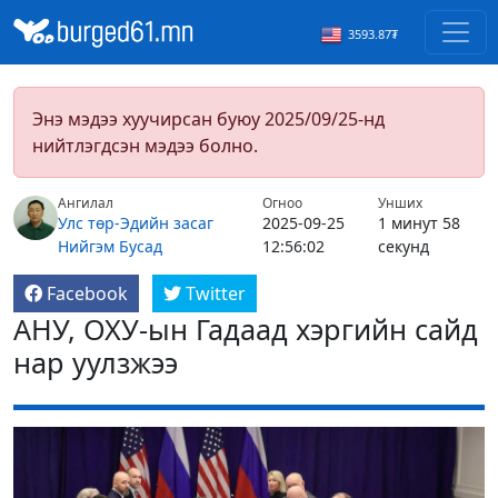
3593.87₮
Энэ мэдээ хуучирсан буюу 2025/09/25-нд
нийтлэгдсэн мэдээ болно.
Ангилал
Огноо
Унших
Улс төр-Эдийн засаг
2025-09-25
1 минут 58
Нийгэм
Бусад
12:56:02
секунд
Facebook
Twitter
АНУ, ОХУ-ын Гадаад хэргийн сайд
нар уулзжээ