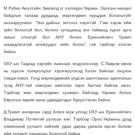
М.Рубио Аюулгүйн Зөвлөлд үг хэлэхдээ Украин, Оросын нөхцөл
байдлын талаар дурдаад, мөргөлдөөн хурцдаж болзошгүйг
анхааруулжээ. “Энэ дайныг зогсоох хэрэгтэй. Гэвч хэрэв ийм
зүйл болохгүй бол, богино хугацаанд энх тайванд хүрэх арга
замыг олохгүй бол АНУ болон Ерөнхийлөгч Трамп
шаардлагатай алхмуудыг хийх болно” гэж тэрбээр хэлсэн
байна.
ОХУ-ын Гадаад хэргийн яамнаас мэдээлснээр, С.Лавров өмнө
нь хүрсэн тохиролцоог хэрэгжүүлэхэд бэлэн байгааг онцлон
тэмдэглэжээ. Үүнд мөргөлдөөний үндсэн шалтгааныг арилгахын
тулд АНУ-тай хамтран ажиллах зэрэг багтаж байгаа ажээ.
Тэрбээр мөн мөргөлдөөн сунжирч байгаад Украин болон
Европын зарим орны удирдагчдыг буруутгасан байна.
Д.Трамп өнгөрсөн сард Аляск муж улсад ОХУ-ын Ерөнхийлөгч
Владимир Путинтэй уулзсан юм. Тэрбээр Орос-Украины дээд
хэмжээний уулзалт хийхийг удаа дараа уриалж ирсэн боловч
ийм уулзалт хараахан болоогүй байна.