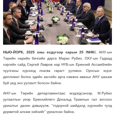
НЬЮ-ЙОРК, 2025 оны есдүгээр сарын 25 /NHK/.
АНУ-ын
Төрийн нарийн бичгийн дарга Марко Рубио, ОХУ-ын Гадаад
хэргийн сайд Сергей Лавров нар НҮБ-ын Ерөнхий Ассамблейн
чуулганы хүрээнд лхагва гарагт уулзжээ. Оросын эсрэг
дипломат болон эдийн засгийн арга хэмжээ авахыг АНУ шахаж
буй үед энэ уулзалт болсон байна.
АНУ-ын Төрийн департаментаас мэдэгдсэнээр, М.Рубио
уулзалтын үеэр Ерөнхийлөгч Дональд Трампын гал зогсоох
уриалгыг дахин дэвшүүлж, “тодорхой шийдэлд хүрэхийн тулд
дорвитой алхам хийхийг” уриалсан байна.