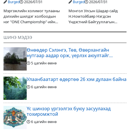
Burged
2026/07/31
Burged
2026/07/31
авч өгнө
НҮБ-тай хамтын
ажиллагаагаа
Мэргэжлийн холимог тулааны
Монгол Улсын Шадар сайд
өргөжүүлэхээр санал
дэлхийн шилдэг холбоодын
Н.Номтойбаяр Нэгдсэн
солилцлоо
нэг "ONE Championship"-ийн
Үндэстний Байгууллагын
ээлжит өдөрлөг
Суурин зохицуулагч Яап ван
өнөөдөр/2026.07.31/ болно. Энэ
Хиердэнийг хүлээн авч уулзан,
ШИНЭ МЭДЭЭ
өдөрлөгийн оргил тулааны
Монгол Улс, НҮБ-ын хамтын
эзэд нь бантам жингийн аварга
ажиллагааны өнөөгийн байдал
Өнөөдөр Сэлэнгэ, Төв, Өвөрхангайн
болон цаашдын
нутгаар аадар орж, үерлэх аюултайг
анхааруулав
5 цагийн өмнө
Улаанбаатарт өдөртөө 26 хэм дулаан байна
6 цагийн өмнө
Үс шинээр үргээлгэх буюу засуулахад
тохиромжтой
6 цагийн өмнө