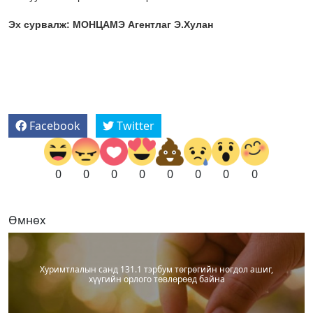
Эх сурвалж: МОНЦАМЭ Агентлаг Э.Хулан
Facebook
Twitter
0
0
0
0
0
0
0
0
Өмнөх
Хуримтлалын санд 131.1 тэрбум төгрөгийн ногдол ашиг,
хүүгийн орлого төвлөрөөд байна