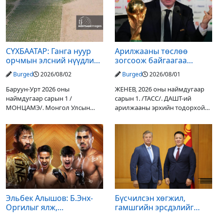
СҮХБААТАР: Ганга нуур
Арилжааны төслөө
орчмын элсний нүүдлийг
зогсоож байгаагаа
зогсоох туршилтын ажил
Ж.Инфантино мэдэгдэв
Burged
2026/08/02
Burged
2026/08/01
үр дүнгээ өгч эхэлжээ
Баруун-Урт 2026 оны
ЖЕНЕВ, 2026 оны наймдугаар
наймдугаар сарын 1 /
сарын 1. /ТАСС/. ДАШТ-ий
МОНЦАМЭ/. Монгол Улсын
арилжааны эрхийн тодорхой
Ерөнхийлөгчийн санаачилгаар
хувийг хувийн хөрөнгө
Дарьгангын Ганга нуурыг
оруулагчдад худалдах
сэргээн, хамгаалах төслийг
төслөөсөө татгалзахаар
улсын төсвийн хөрөнгө
шийдвэрлэснээ ФИФА-гийн
оруулалтаар хийж буй.
ерөнхийлөгч Жанни
Төслийн
Эльбек Алышов: Б.Энх-
Бүсчилсэн хөгжил,
Оргилыг ялж,
гамшгийн эрсдэлийг
гэрийнхэндээ байшин
бууруулах чиглэлээр