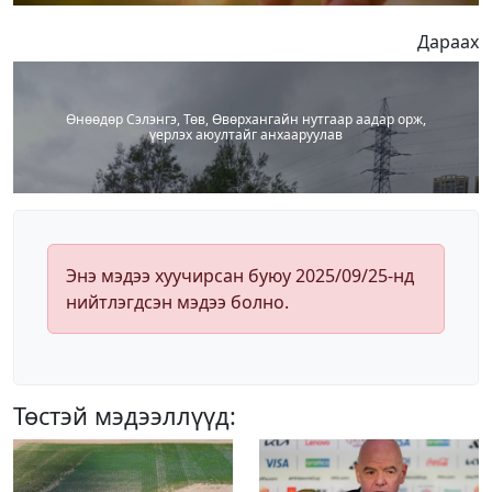
Дараах
Өнөөдөр Сэлэнгэ, Төв, Өвөрхангайн нутгаар аадар орж,
үерлэх аюултайг анхааруулав
Энэ мэдээ хуучирсан буюу 2025/09/25-нд
нийтлэгдсэн мэдээ болно.
Төстэй мэдээллүүд: