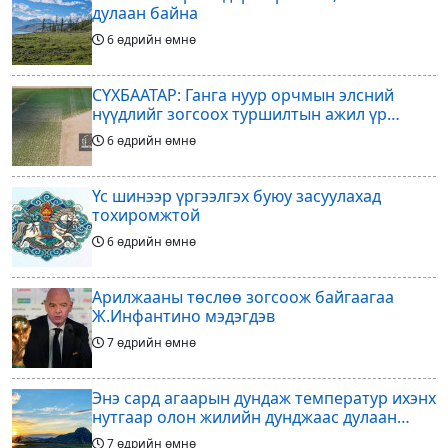
дулаан байна
6 өдрийн өмнө
СҮХБААТАР: Ганга нуур орчмын элсний
нүүдлийг зогсоох туршилтын ажил үр
дүнгээ өгч эхэлжээ
6 өдрийн өмнө
Үс шинээр үргээлгэх буюу засуулахад
тохиромжтой
6 өдрийн өмнө
Арилжааны төслөө зогсоож байгаагаа
Ж.Инфантино мэдэгдэв
7 өдрийн өмнө
Энэ сард агаарын дундаж температур ихэнх
нутгаар олон жилийн дунджаас дулаан
байна
7 өдрийн өмнө