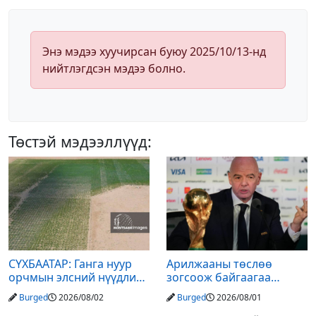
Энэ мэдээ хуучирсан буюу 2025/10/13-нд
нийтлэгдсэн мэдээ болно.
Төстэй мэдээллүүд:
СҮХБААТАР: Ганга нуур
Арилжааны төслөө
орчмын элсний нүүдлийг
зогсоож байгаагаа
зогсоох туршилтын ажил
Ж.Инфантино мэдэгдэв
Burged
2026/08/02
Burged
2026/08/01
үр дүнгээ өгч эхэлжээ