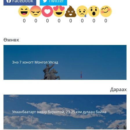
Facebook
Twitter
0
0
0
0
0
0
0
0
Өмнөх
Энэ 7 хоногт Монгол Улсад
Дараах
Улаанбаатарт аадар бороотой, 23-25 хэм дулаан байна