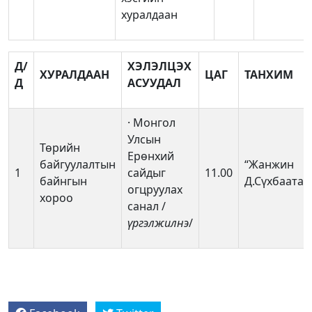
хуралдаан
Д/
ХЭЛЭЛЦЭХ
ХУРАЛДААН
ЦАГ
ТАНХИМ
Д
АСУУДАЛ
· Монгол
Улсын
Төрийн
Ерөнхий
байгуулалтын
“Жанжин
1
сайдыг
11.00
байнгын
Д.Сүхбаатар
огцруулах
хороо
санал /
үргэлжилнэ
/