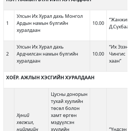
Улсын Их Хурал дахь Монгол
“Жанжин
1
Ардын намын бүлгийн
10.00
Д.Сүхбаа
хуралдаан
Улсын Их Хурал дахь
“Их Эзэн
2
Ардчилсан намын бүлгийн
10.00
Чингис
хуралдаан
хаан”
ХОЁР.
АЖЛЫН ХЭСГИЙН ХУРАЛДААН
Цусны донорын
тухай хуулийн
төсөл болон
Хүний
хамт өргөн
хөгжил,
мэдүүлсэн
нийгмийн
хуулийн
“Үндсэн