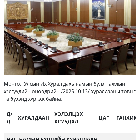
Монгол Улсын Их Хурал дахь намын бүлэг, ажлын
хэсгүүдийн өнөөдрийн /2025.10.13/ хуралдааны товыг
та бүхэнд хүргэж байна.
Д/
ХЭЛЭЛЦЭХ
ХУРАЛДААН
ЦАГ
ТАНХИМ
Д
АСУУДАЛ
НЭГ. НАМЫН БҮЛГИЙН ХУРАЛДААН