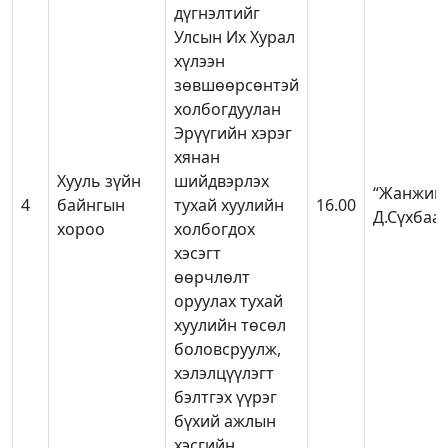
дүгнэлтийг
Улсын Их Хурал
хүлээн
зөвшөөрсөнтэй
холбогдуулан
Эрүүгийн хэрэг
хянан
Хууль зүйн
шийдвэрлэх
“Жанжин
4
байнгын
тухай хуулийн
16.00
Д.Сүхбаа
хороо
холбогдох
хэсэгт
өөрчлөлт
оруулах тухай
хуулийн төсөл
боловсруулж,
хэлэлцүүлэгт
бэлтгэх үүрэг
бүхий ажлын
хэсгийн