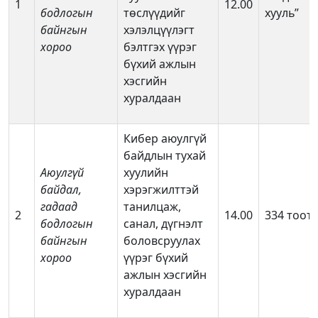
1
12.00
бодлогын
төслүүдийг
хууль”
байнгын
хэлэлцүүлэгт
хороо
бэлтгэх үүрэг
бүхий ажлын
хэсгийн
хуралдаан
Кибер аюулгүй
байдлын тухай
Аюулгүй
хуулийн
байдал,
хэрэгжилттэй
гадаад
танилцаж,
2
14.00
334 тоот
бодлогын
санал, дүгнэлт
байнгын
боловсруулах
хороо
үүрэг бүхий
ажлын хэсгийн
хуралдаан