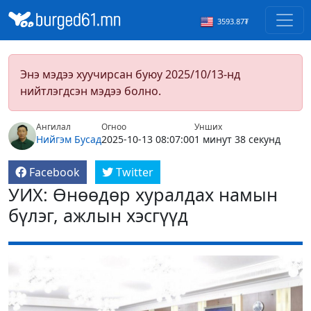
3593.87₮
Энэ мэдээ хуучирсан буюу 2025/10/13-нд
нийтлэгдсэн мэдээ болно.
Ангилал
Огноо
Унших
Нийгэм
Бусад
2025-10-13 08:07:00
1 минут 38 секунд
Facebook
Twitter
УИХ: Өнөөдөр хуралдах намын
бүлэг, ажлын хэсгүүд