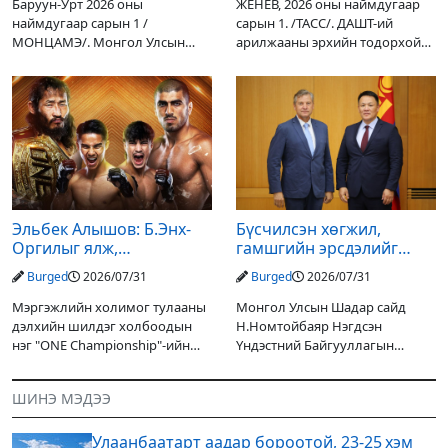
Баруун-Урт 2026 оны
ЖЕНЕВ, 2026 оны наймдугаар
наймдугаар сарын 1 /
сарын 1. /ТАСС/. ДАШТ-ий
МОНЦАМЭ/. Монгол Улсын
арилжааны эрхийн тодорхой
Ерөнхийлөгчийн санаачилгаар
хувийг хувийн хөрөнгө
Дарьгангын Ганга нуурыг
оруулагчдад худалдах
сэргээн, хамгаалах төслийг
төслөөсөө татгалзахаар
улсын төсвийн хөрөнгө
шийдвэрлэснээ ФИФА-гийн
оруулалтаар хийж буй.
ерөнхийлөгч Жанни
Төслийн
Эльбек Алышов: Б.Энх-
Бүсчилсэн хөгжил,
Оргилыг ялж,
гамшгийн эрсдэлийг
гэрийнхэндээ байшин
бууруулах чиглэлээр
Burged
2026/07/31
Burged
2026/07/31
авч өгнө
НҮБ-тай хамтын
ажиллагаагаа
Мэргэжлийн холимог тулааны
Монгол Улсын Шадар сайд
өргөжүүлэхээр санал
дэлхийн шилдэг холбоодын
Н.Номтойбаяр Нэгдсэн
солилцлоо
нэг "ONE Championship"-ийн
Үндэстний Байгууллагын
ээлжит өдөрлөг
Суурин зохицуулагч Яап ван
өнөөдөр/2026.07.31/ болно. Энэ
Хиердэнийг хүлээн авч уулзан,
ШИНЭ МЭДЭЭ
өдөрлөгийн оргил тулааны
Монгол Улс, НҮБ-ын хамтын
эзэд нь бантам жингийн аварга
ажиллагааны өнөөгийн байдал
Улаанбаатарт аадар бороотой, 23-25 хэм
болон цаашдын