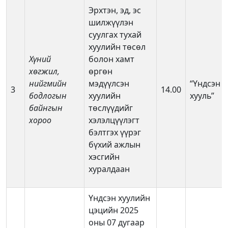
Эрхтэн, эд, эс
шилжүүлэн
суулгах тухай
хуулийн төсөл
Хүний
болон хамт
хөгжил,
өргөн
нийгмийн
мэдүүлсэн
“Үндсэн
3
14.00
бодлогын
хуулийн
хууль”
байнгын
төслүүдийг
хороо
хэлэлцүүлэгт
бэлтгэх үүрэг
бүхий ажлын
хэсгийн
хуралдаан
Үндсэн хуулийн
цэцийн 2025
оны 07 дугаар