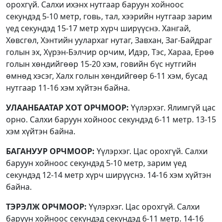
орохгүй. Салхи ихэнх нутгаар баруун хойноос
секундэд 5-10 метр, говь, тал, хээрийн нутгаар зарим
үед секундэд 15-17 метр хүрч ширүүснэ. Хангай,
Хөвсгөл, Хэнтийн уулархаг нутаг, Завхан, Заг-Байдраг
голын эх, Хүрэн-Бэлчир орчим, Идэр, Тэс, Хараа, Ерөө
голын хөндийгөөр 15-20 хэм, говийн бүс нутгийн
өмнөд хэсэг, Халх голын хөндийгөөр 6-11 хэм, бусад
нутгаар 11-16 хэм хүйтэн байна.
УЛААНБААТАР ХОТ ОРЧМООР:
Үүлэрхэг. Ялимгүй цас
орно. Салхи баруун хойноос секундэд 6-11 метр. 13-15
хэм хүйтэн байна.
БАГАНУУР ОРЧМООР:
Үүлэрхэг. Цас орохгүй. Салхи
баруун хойноос секундэд 5-10 метр, зарим үед
секундэд 12-14 метр хүрч ширүүснэ. 14-16 хэм хүйтэн
байна.
ТЭРЭЛЖ ОРЧМООР:
Үүлэрхэг. Цас орохгүй. Салхи
баруун хойноос секундэд секундэд 6-11 метр. 14-16