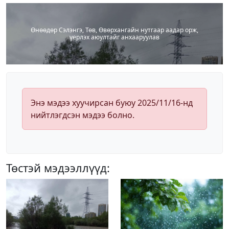
Өнөөдөр Сэлэнгэ, Төв, Өвөрхангайн нутгаар аадар орж,
үерлэх аюултайг анхааруулав
Энэ мэдээ хуучирсан буюу 2025/11/16-нд
нийтлэгдсэн мэдээ болно.
Төстэй мэдээллүүд: