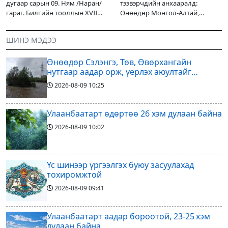
дугаар сарын 09. Ням /Наран/
тээвэрчдийн анхааралд:
гараг. Билгийн тооллын XVII
Өнөөдөр Монгол-Алтай,
жарны “Сүрээр дарагч” хэмээх
Хангай, Хөвсгөл, Хэнтийн
гал Морин жилийн Зуны адаг
уулархаг нутгаар бороо, дуу
ШИНЭ МЭДЭЭ
хөхөгчин хонь сарын шинийн
цахилгаантай аадар бороо
19, Адъяа /Наран/
орох тул голуудын усны
Өнөөдөр Сэлэнгэ, Төв, Өвөрхангайн
түвшин нэмэгдэх, нөөлөг
нутгаар аадар орж, үерлэх аюултайг
анхааруулав
2026-08-09
10:25
Улаанбаатарт өдөртөө 26 хэм дулаан байна
2026-08-09
10:02
Үс шинээр үргээлгэх буюу засуулахад
тохиромжтой
2026-08-09
09:41
Улаанбаатарт аадар бороотой, 23-25 хэм
дулаан байна