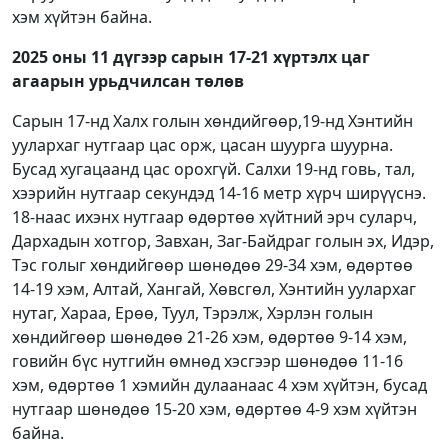
хэм хүйтэн байна.
2025 оны 11 дүгээр сарын 17-21 хүртэлх
цаг
агаарын урьдчилсан төлөв
Сарын 17-нд Халх голын хөндийгөөр,19-нд Хэнтийн
уулархаг нутгаар цас орж, цасан шуурга шуурна.
Бусад хугацаанд цас орохгүй. Салхи 19-нд говь, тал,
хээрийн нутгаар секундэд 14-16 метр хүрч ширүүснэ.
18-наас ихэнх нутгаар өдөртөө хүйтний эрч суларч,
Дархадын хотгор, Завхан, Заг-Байдраг голын эх, Идэр,
Тэс голыг хөндийгөөр шөнөдөө 29-34 хэм, өдөртөө
14-19 хэм, Алтай, Хангай, Хөвсгөл, Хэнтийн уулархаг
нутаг, Хараа, Ерөө, Туул, Тэрэлж, Хэрлэн голын
хөндийгөөр шөнөдөө 21-26 хэм, өдөртөө 9-14 хэм,
говийн бүс нутгийн өмнөд хэсгээр шөнөдөө 11-16
хэм, өдөртөө 1 хэмийн дулаанаас 4 хэм хүйтэн, бусад
нутгаар шөнөдөө 15-20 хэм, өдөртөө 4-9 хэм хүйтэн
байна.