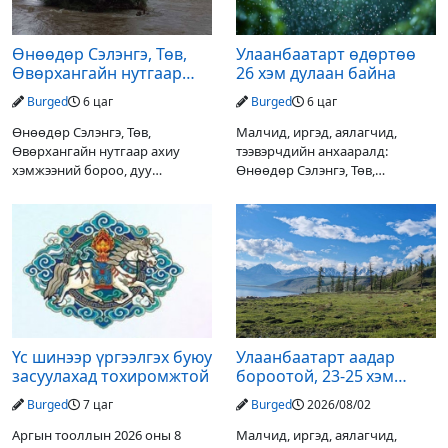
Өнөөдөр Сэлэнгэ, Төв,
Улаанбаатарт өдөртөө
Өвөрхангайн нутгаар
26 хэм дулаан байна
аадар орж, үерлэх
Burged
6 цаг
Burged
6 цаг
аюултайг анхааруулав
Өнөөдөр Сэлэнгэ, Төв,
Малчид, иргэд, аялагчид,
Өвөрхангайн нутгаар ахиу
тээвэрчдийн анхааралд:
хэмжээний бороо, дуу
Өнөөдөр Сэлэнгэ, Төв,
цахилгаантай аадар орох тул
Өвөрхангайн нутгаар ахиухан
голын усны түвшин нэмэгдэх,
хэмжээний бороо, дуу
нөөлөг салхи, мөндөр, аянга
цахилгаантай аадар бороо
цахилгаан, үерийн аюулаас
орох тул голын усны түвшин
сэрэмжлэхийг
нэмэгдэх, нөөлөг салхи,
Үс шинээр үргээлгэх буюу
Улаанбаатарт аадар
засуулахад тохиромжтой
бороотой, 23-25 хэм
дулаан байна
Burged
7 цаг
Burged
2026/08/02
Аргын тооллын 2026 оны 8
Малчид, иргэд, аялагчид,