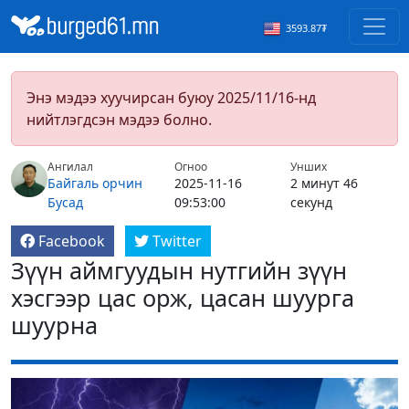
3593.87₮
Энэ мэдээ хуучирсан буюу 2025/11/16-нд
нийтлэгдсэн мэдээ болно.
Ангилал
Огноо
Унших
Байгаль орчин
2025-11-16
2 минут 46
Бусад
09:53:00
секунд
Facebook
Twitter
Зүүн аймгуудын нутгийн зүүн
хэсгээр цас орж, цасан шуурга
шуурна