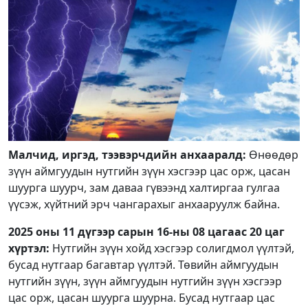
Малчид, иргэд, тээвэрчдийн анхааралд:
Өнөөдөр
зүүн аймгуудын нутгийн зүүн хэсгээр цас орж, цасан
шуурга шуурч, зам даваа гүвээнд халтиргаа гулгаа
үүсэж, хүйтний эрч чангарахыг анхааруулж байна.
2025 оны 11 дүгээр сарын 16-ны 08 цагаас 20 цаг
хүртэл:
Нутгийн зүүн хойд хэсгээр солигдмол үүлтэй,
бусад нутгаар багавтар үүлтэй. Төвийн аймгуудын
нутгийн зүүн, зүүн аймгуудын нутгийн зүүн хэсгээр
цас орж, цасан шуурга шуурна. Бусад нутгаар цас