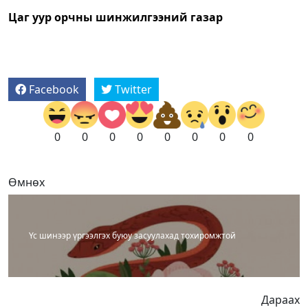
Цаг уур орчны шинжилгээний газар
Facebook
Twitter
0
0
0
0
0
0
0
0
Өмнөх
Үс шинээр үргээлгэх буюу засуулахад тохиромжтой
Дараах