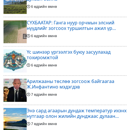
6 өдрийн өмнө
СҮХБААТАР: Ганга нуур орчмын элсний
нүүдлийг зогсоох туршилтын ажил үр
дүнгээ өгч эхэлжээ
6 өдрийн өмнө
Үс шинээр үргээлгэх буюу засуулахад
тохиромжтой
6 өдрийн өмнө
Арилжааны төслөө зогсоож байгаагаа
Ж.Инфантино мэдэгдэв
7 өдрийн өмнө
Энэ сард агаарын дундаж температур ихэнх
нутгаар олон жилийн дунджаас дулаан
байна
7 өдрийн өмнө