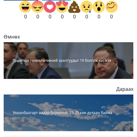
0
0
0
0
0
0
0
0
Өмнөх
Трампын төлөвлөгөөний заалтуудыг 19 болгож хасжээ
Дараах
Улаанбаатарт аадар бороотой, 23-25 хэм дулаан байна