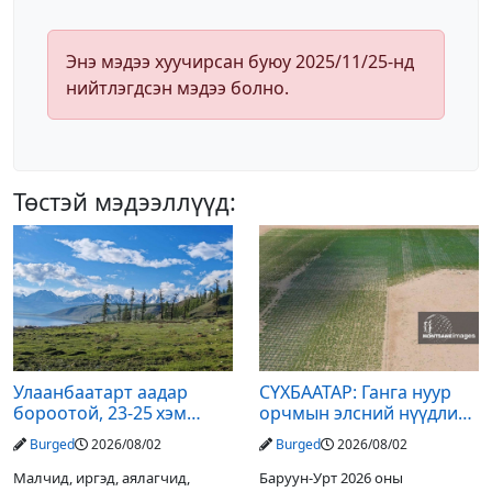
Энэ мэдээ хуучирсан буюу 2025/11/25-нд
нийтлэгдсэн мэдээ болно.
Төстэй мэдээллүүд:
Улаанбаатарт аадар
СҮХБААТАР: Ганга нуур
бороотой, 23-25 хэм
орчмын элсний нүүдлийг
дулаан байна
зогсоох туршилтын ажил
Burged
2026/08/02
Burged
2026/08/02
үр дүнгээ өгч эхэлжээ
Малчид, иргэд, аялагчид,
Баруун-Урт 2026 оны