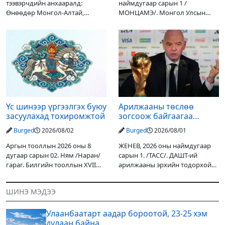
тээвэрчдийн анхааралд:
наймдугаар сарын 1 /
Өнөөдөр Монгол-Алтай,
МОНЦАМЭ/. Монгол Улсын
Хангай, Хөвсгөл, Хэнтийн
Ерөнхийлөгчийн санаачилгаар
уулархаг нутгаар бороо, дуу
Дарьгангын Ганга нуурыг
цахилгаантай аадар бороо
сэргээн, хамгаалах төслийг
орох тул голуудын усны
улсын төсвийн хөрөнгө
түвшин нэмэгдэх, нөөлөг
оруулалтаар хийж буй.
Төслийн
Үс шинээр үргээлгэх буюу
Арилжааны төслөө
засуулахад тохиромжтой
зогсоож байгаагаа
Ж.Инфантино мэдэгдэв
Burged
2026/08/02
Burged
2026/08/01
Аргын тооллын 2026 оны 8
ЖЕНЕВ, 2026 оны наймдугаар
дугаар сарын 02. Ням /Наран/
сарын 1. /ТАСС/. ДАШТ-ий
гараг. Билгийн тооллын XVII
арилжааны эрхийн тодорхой
жарны “Сүрээр дарагч” хэмээх
хувийг хувийн хөрөнгө
гал Морин жилийн Зуны адаг
оруулагчдад худалдах
ШИНЭ МЭДЭЭ
хөхөгчин хонь сарын шинийн
төслөөсөө татгалзахаар
19, Адъяа /Асралт/
шийдвэрлэснээ ФИФА-гийн
Улаанбаатарт аадар бороотой, 23-25 хэм
ерөнхийлөгч Жанни
дулаан байна