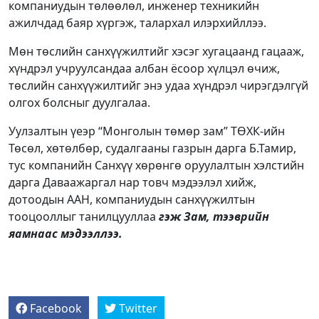
компаниудын төлөөлөл, инженер техникийн
ажилчдад баяр хүргэж, талархал илэрхийллээ.
Мөн төслийн санхүүжилтийг хэсэг хугацаанд гацааж,
хүндрэл учруулсандаа албан ёсоор хүлцэл өчиж,
төслийн санхүүжилтийг энэ удаа хүндрэл чирэгдэлгүй
олгох болсныг дуулгалаа.
Уулзалтын үеэр “Монголын төмөр зам” ТӨХК-ийн
Төсөл, хөтөлбөр, судалгааны газрын дарга Б.Тамир,
тус компанийн Санхүү хөрөнгө оруулалтын хэлстийн
дарга Даваажаргал нар товч мэдээлэл хийж,
дотоодын ААН, компаниудын санхүүжилтын
тооцооллыг танилцууллаа
гэж Зам, тээврийн
яамнаас мэдээллээ.
Facebook
Twitter