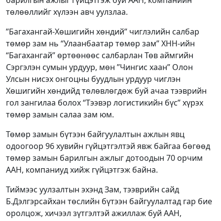
барилгын ажлыг гүйцэтгэж буй ААН, компанийн
төлөөллийг хүлээн авч уулзлаа.
”Багахангай-Хөшигийн хөндий” чиглэлийн салбар
төмөр зам нь “Улаанбаатар төмөр зам” ХНН-ийн
“Багахангай” өртөөнөөс салбарлан Төв аймгийн
Сэргэлэн сумын урдуур, мөн ”Чингис хаан” Олон
Улсын нисэх онгоцны буудлын урдуур чиглэн
Хөшигийн хөндийд төлөвлөгдөж буй ачаа тээврийн
гол зангилаа болох “Тээвэр логистикийн бүс” хүрэх
төмөр замын салаа зам юм.
Төмөр замын бүтээн байгуулалтын ажлын явц
одоогоор 96 хувийн гүйцэтгэлтэй явж байгаа бөгөөд
төмөр замын барилгын ажлыг дотоодын 70 орчим
ААН, компаниуд хийж гүйцэтгэж байна.
Тиймээс уулзалтын эхэнд Зам, тээврийн сайд
Б.Дэлгэрсайхан төслийн бүтээн байгуулалтад гар бие
оролцож, хичээл зүтгэлтэй ажиллаж буй ААН,