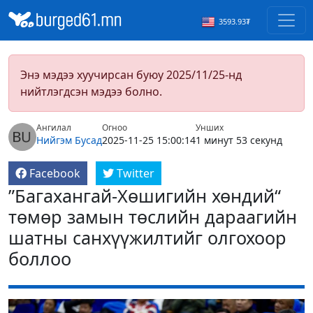
3593.93₮
Энэ мэдээ хуучирсан буюу 2025/11/25-нд
нийтлэгдсэн мэдээ болно.
Ангилал
Огноо
Унших
Нийгэм
Бусад
2025-11-25 15:00:14
1 минут 53 секунд
Facebook
Twitter
”Багахангай-Хөшигийн хөндий“
төмөр замын төслийн дараагийн
шатны санхүүжилтийг олгохоор
боллоо