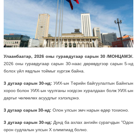
Улаанбаатар, 2026 оны гуравдугаар сарын 30 /МОНЦАМЭ/.
2026 оны гуравдугаар сарын 30-наас дөрөвдүгээр сарын 5-нд
болох үйл явдлын тоймыг хүргэж байна.
3 дугаар сарын 30-нд:
УИХ-ын Төрийн байгуулалтын Байнгын
хороо болон УИХ-ын чуулганы нэгдсэн хуралдаан болж УИХ-ын
даргыг чөлөөлөх асуудлыг хэлэлцэнэ.
3 дугаар сарын 30-нд:
Олон улсын эмч нарын өдөр тохионо.
3 дугаар сарын 30-нд:
Дунд ба ахлах ангийн сурагчдын "Одон
орон судлалын улсын X олимпиад болно.