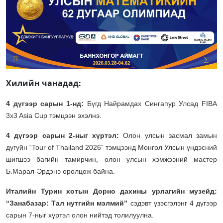
Хилийн чанадад:
4 дүгээр сарын 1-нд:
Бүгд Найрамдах Сингапур Улсад FIBA
3x3 Asia Cup тэмцээн эхэлнэ.
4 дүгээр сарын 2-ныг хүртэл:
Олон улсын засмал замын
дугуйн “Tour of Thailand 2026” тэмцээнд Монгол Улсын үндэсний
шигшээ багийн тамирчин, олон улсын хэмжээний мастер
Б.Марал-Эрдэнэ оролцож байна.
Италийн Турин хотын Дорно дахины урлагийн музейд:
“Занабазар: Тал нутгийн мэлмий”
сэдэвт үзэсгэлэнг 4 дүгээр
сарын 7-ныг хүртэл олон нийтэд толилуулна.