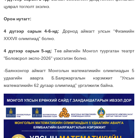
цуврал тоглолт эхэлнэ.
Орон нутагт:
4 дүгээр сарын 4-6-нд:
Дорнод аймагт улсын “Физикийн
XXXVII олимпиад” болно.
4 дүгээр сарын 5-нд:
Төв аймгийн Монгол туургатан театрт
"Боловсрол экспо-2026" үзэсгэлэн болно.
-Баянхонгор аймагт Монголын математикийн олимпиадын 5
удаагийн аварга Б.Баяржаргалын нэрэмжит “Улсын
математикийн 62 дугаар олимпиад” үргэлжилж байна.