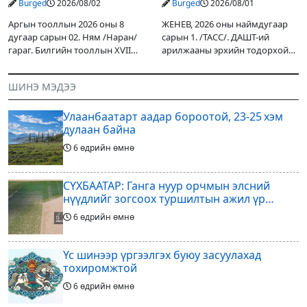
Burged
2026/08/02
Burged
2026/08/01
Аргын тооллын 2026 оны 8
ЖЕНЕВ, 2026 оны наймдугаар
дугаар сарын 02. Ням /Наран/
сарын 1. /ТАСС/. ДАШТ-ий
гараг. Билгийн тооллын XVII
арилжааны эрхийн тодорхой
жарны “Сүрээр дарагч” хэмээх
хувийг хувийн хөрөнгө
гал Морин жилийн Зуны адаг
оруулагчдад худалдах
ШИНЭ МЭДЭЭ
хөхөгчин хонь сарын шинийн
төслөөсөө татгалзахаар
19, Адъяа /Асралт/
шийдвэрлэснээ ФИФА-гийн
Улаанбаатарт аадар бороотой, 23-25 хэм
ерөнхийлөгч Жанни
дулаан байна
6 өдрийн өмнө
СҮХБААТАР: Ганга нуур орчмын элсний
нүүдлийг зогсоох туршилтын ажил үр
дүнгээ өгч эхэлжээ
6 өдрийн өмнө
Үс шинээр үргээлгэх буюу засуулахад
тохиромжтой
6 өдрийн өмнө