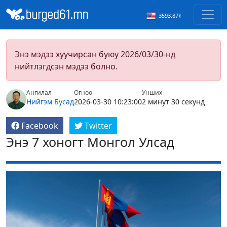
3593.87₮
Энэ мэдээ хуучирсан буюу 2026/03/30-нд
нийтлэгдсэн мэдээ болно.
Ангилал
Огноо
Унших
Нийгэм
Бусад
2026-03-30 10:23:00
2 минут 30 секунд
Facebook
Twitter
Энэ 7 хоногт Монгол Улсад