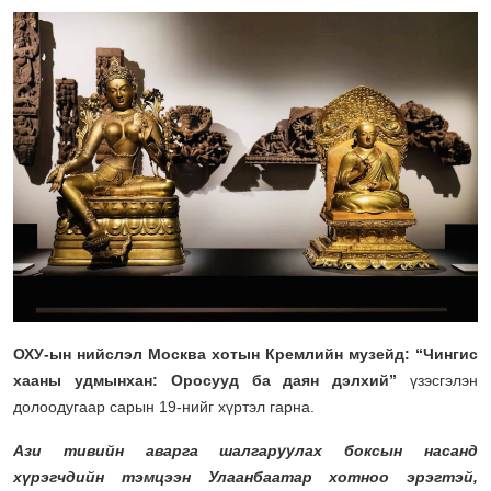
ОХУ-ын нийслэл Москва хотын Кремлийн музейд: “Чингис
хааны удмынхан: Оросууд ба даян дэлхий”
үзэсгэлэн
долоодугаар сарын 19-нийг хүртэл гарна.
Ази тивийн аварга шалгаруулах боксын насанд
хүрэгчдийн тэмцээн Улаанбаатар хотноо эрэгтэй,