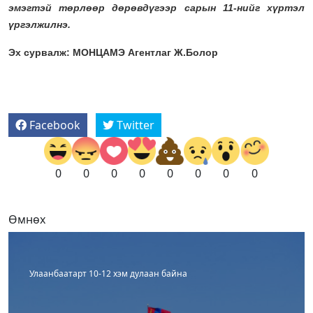
эмэгтэй төрлөөр дөрөвдүгээр сарын 11-нийг хүртэл
үргэлжилнэ.
Эх сурвалж: МОНЦАМЭ Агентлаг Ж.Болор
Facebook
Twitter
0
0
0
0
0
0
0
0
Өмнөх
Улаанбаатарт 10-12 хэм дулаан байна