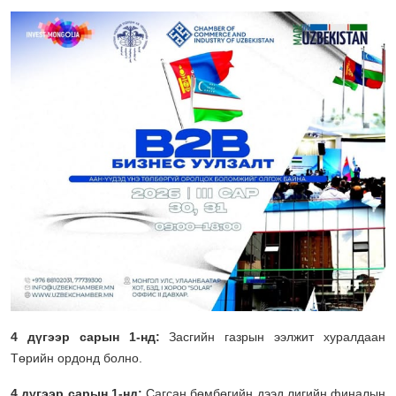
4 дүгээр сарын 1-нд:
Засгийн газрын ээлжит хуралдаан
Төрийн ордонд болно.
4 дүгээр сарын 1-н
д:
Сагсан бөмбөгийн дээд лигийн финалын