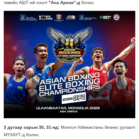
тивийн АШТ-ий нээлт
"Аса Арена"-д
болно.
3
дугаар сарын 30, 31-нд
:
Монгол-Узбекистаны бизнес уулзалт
МҮХАҮТ-д болно.