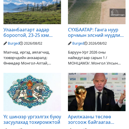
Улаанбаатарт аадар
СҮХБААТАР: Ганга нуур
бороотой, 23-25 хэм
орчмын элсний нүүдлийг
дулаан байна
зогсоох туршилтын ажил
Burged
2026/08/02
Burged
2026/08/02
үр дүнгээ өгч эхэлжээ
Малчид, иргэд, аялагчид,
Баруун-Урт 2026 оны
тээвэрчдийн анхааралд:
наймдугаар сарын 1 /
Өнөөдөр Монгол-Алтай,
МОНЦАМЭ/. Монгол Улсын
Хангай, Хөвсгөл, Хэнтийн
Ерөнхийлөгчийн санаачилгаар
уулархаг нутгаар бороо, дуу
Дарьгангын Ганга нуурыг
цахилгаантай аадар бороо
сэргээн, хамгаалах төслийг
орох тул голуудын усны
улсын төсвийн хөрөнгө
түвшин нэмэгдэх, нөөлөг
оруулалтаар хийж буй.
Төслийн
Үс шинээр үргээлгэх буюу
Арилжааны төслөө
засуулахад тохиромжтой
зогсоож байгаагаа
Ж.Инфантино мэдэгдэв