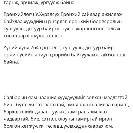
тарьж, арчилж, ургуулж байна.
Ерөнхийлөгч У.Хүрэлсүх Ерөнхий сайдаар ажиллаж
байхдаа хүүхдийн цэцэрлэг, ерөнхий боловсролын
сургууль, дотуур байрыг нүхэн жорлонгоос салгах
төсөл хэрэгжүүлж эхэлсэн.
Үүний дүнд 764 цэцэрлэг, сургууль, дотуур байр
орчин үеийн ариун цэврийн байгууламжтай болоод
байна.
Салбарын яам цаашид хүүхдүүдийг зөвхөн мэдлэгтэй
биш, бүтээлч сэтгэлгээтэй, амьдралын аливаа сорилт,
бэрхшээлийг даван туулах, хамтран ажиллах
чадвартай, бие, сэтгэл, оюуны тамиртай иргэн
болгон хөгжүүлж, төлөвшүүлэхэд анхаарах юм.