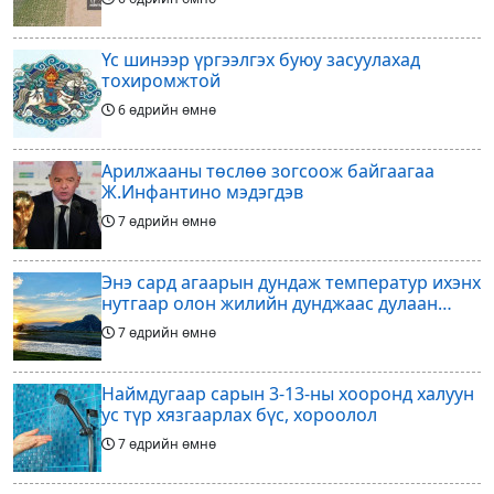
Үс шинээр үргээлгэх буюу засуулахад
тохиромжтой
6 өдрийн өмнө
Арилжааны төслөө зогсоож байгаагаа
Ж.Инфантино мэдэгдэв
7 өдрийн өмнө
Энэ сард агаарын дундаж температур ихэнх
нутгаар олон жилийн дунджаас дулаан
байна
7 өдрийн өмнө
Наймдугаар сарын 3-13-ны хооронд халуун
ус түр хязгаарлах бүс, хороолол
7 өдрийн өмнө