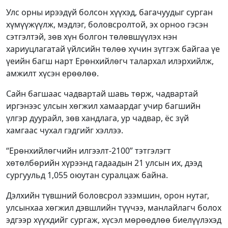
Улс орны ирээдүй болсон хүүхэд, багачуудыг сурган
хүмүүжүүлж, мэдлэг, боловсролтой, эх орноо гэсэн
сэтгэлтэй, зөв хүн болгон төлөвшүүлэх нэн
хариуцлагатай үйлсийн төлөө хүчин зүтгэж байгаа үе
үеийн багш нарт Ерөнхийлөгч талархал илэрхийлж,
амжилт хүсэн ерөөлөө.
Сайн багшаас чадвартай шавь төрж, чадвартай
иргэнээс улсын хөгжил хамаардаг учир багшийн
үлгэр дуурайл, зөв хандлага, ур чадвар, ёс зүй
хамгаас чухал гэдгийг хэллээ.
“Ерөнхийлөгчийн илгээлт-2100” тэтгэлэгт
хөтөлбөрийн хүрээнд гадаадын 21 улсын их, дээд
сургуульд 1,055 оюутан суралцаж байна.
Дэлхийн түвшний боловсрол эзэмшин, орон нутаг,
улсынхаа хөгжил дэвшлийн түүчээ, манлайлагч болох
эдгээр хүүхдийг сургаж, хүсэл мөрөөдлөө биелүүлэхэд