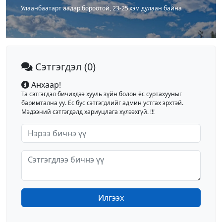
Улаанбаатарт аадар бороотой, 23-25 хэм дулаан байна
Сэтгэгдэл
(0)
Анхаар!
Та сэтгэгдэл бичихдээ хууль зүйн болон ёс суртахууныг
баримтална уу. Ёс бус сэтгэгдлийг админ устгах эрхтэй.
Мэдээний сэтгэгдэлд хариуцлага хүлээхгүй. !!!
Илгээх