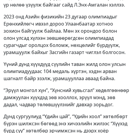
үр нөлөө үзүүлж байгааг сайд Л.Энх-Амгалан хэллээ.
2023 онд Азийн физикийн 23 дугаар олимпиадыг
Ерөнхийлөгч ивээл дороо Улаанбаатар хотноо
зохион байгуулж байлаа. Мөн эх орондоо болон
олон улсад хүлээн зөвшөөрөгдсөн олимпиадад
сурагчдыг оролцох боломж, нөхцөлийг бүрдүүлж,
урамшуулж байхыг Засгийн газарт чиглэл болгосон.
Үүний дүнд хүүхдүүд сүүлийн таван жилд олон улсын
олимпиадуудаас 104 медаль хүртэн, хэдэн арван
шагналт байр эзэлж, урамшууллаа аваад байна.
“Эрүүл монгол хүн”, “Хүнсний хувьсгал” хөдөлгөөнөөр
дамжуулан хүүхдэд зөв хооллох, эрүүл мэнд, зөв
дадал, чадвар төлөвшүүлэхийг давхар зорьдог.
Дунд сургуулиуд “Үдийн цай”, “Үдийн хоол” хөтөлбөрт
бүрэн шилжсэн бөгөөд энэ хичээлийн жилээс “Хүүхэд
бүрд сүү” хөтөлбөр эрчимжсэн нь дээрх хоёр