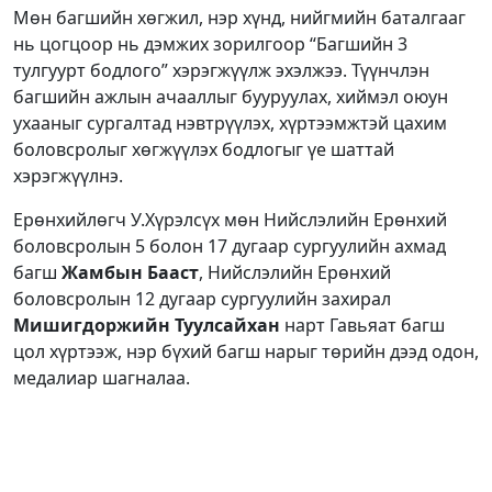
Мөн багшийн хөгжил, нэр хүнд, нийгмийн баталгааг
нь цогцоор нь дэмжих зорилгоор “Багшийн 3
тулгуурт бодлого” хэрэгжүүлж эхэлжээ. Түүнчлэн
багшийн ажлын ачааллыг бууруулах, хиймэл оюун
ухааныг сургалтад нэвтрүүлэх, хүртээмжтэй цахим
боловсролыг хөгжүүлэх бодлогыг үе шаттай
хэрэгжүүлнэ.
Ерөнхийлөгч У.Хүрэлсүх мөн Нийслэлийн Ерөнхий
боловсролын 5 болон 17 дугаар сургуулийн ахмад
багш
Жамбын Бааст
, Нийслэлийн Ерөнхий
боловсролын 12 дугаар сургуулийн захирал
Мишигдоржийн Туулсайхан
нарт Гавьяат багш
цол хүртээж, нэр бүхий багш нарыг төрийн дээд одон,
медалиар шагналаа.