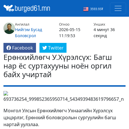
3593.93₮
Ангилал
Огноо
Унших
Нийгэм
Бусад
2026-05-15
4 минут 36
Боловсрол
11:19:53
секунд
Facebook
Twitter
Ерөнхийлөгч У.Хүрэлсүх: Багш
нар ёс суртахууны ноён оргил
байх учиртай
Монгол Улсын Ерөнхийлөгч Ухнаагийн Хүрэлсүх
цэцэрлэг, Ерөнхий боловсролын сургуулийн багш
нартай уулзлаа.