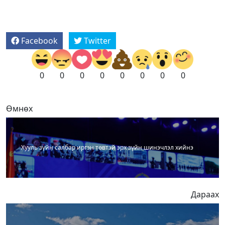
Facebook
Twitter
0
0
0
0
0
0
0
0
Өмнөх
Хууль зүйн салбар иргэн төвтэй эрх зүйн шинэчлэл хийнэ
Дараах