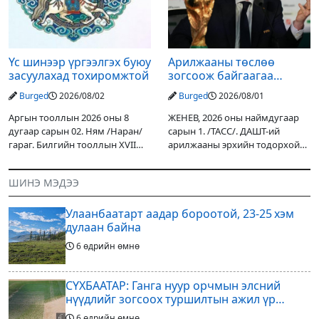
Төслийн
Үс шинээр үргээлгэх буюу
Арилжааны төслөө
засуулахад тохиромжтой
зогсоож байгаагаа
Ж.Инфантино мэдэгдэв
Burged
2026/08/02
Burged
2026/08/01
Аргын тооллын 2026 оны 8
ЖЕНЕВ, 2026 оны наймдугаар
дугаар сарын 02. Ням /Наран/
сарын 1. /ТАСС/. ДАШТ-ий
гараг. Билгийн тооллын XVII
арилжааны эрхийн тодорхой
жарны “Сүрээр дарагч” хэмээх
хувийг хувийн хөрөнгө
гал Морин жилийн Зуны адаг
оруулагчдад худалдах
ШИНЭ МЭДЭЭ
хөхөгчин хонь сарын шинийн
төслөөсөө татгалзахаар
19, Адъяа /Асралт/
шийдвэрлэснээ ФИФА-гийн
Улаанбаатарт аадар бороотой, 23-25 хэм
ерөнхийлөгч Жанни
дулаан байна
6 өдрийн өмнө
СҮХБААТАР: Ганга нуур орчмын элсний
нүүдлийг зогсоох туршилтын ажил үр
дүнгээ өгч эхэлжээ
6 өдрийн өмнө