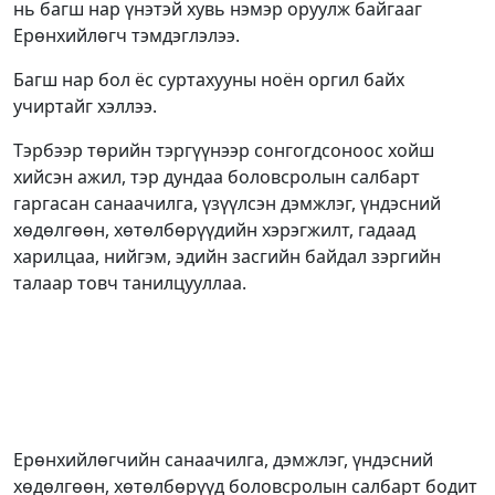
нь багш нар үнэтэй хувь нэмэр оруулж байгааг
Ерөнхийлөгч тэмдэглэлээ.
Багш нар бол ёс суртахууны ноён оргил байх
учиртайг хэллээ.
Тэрбээр төрийн тэргүүнээр сонгогдсоноос хойш
хийсэн ажил, тэр дундаа боловсролын салбарт
гаргасан санаачилга, үзүүлсэн дэмжлэг, үндэсний
хөдөлгөөн, хөтөлбөрүүдийн хэрэгжилт, гадаад
харилцаа, нийгэм, эдийн засгийн байдал зэргийн
талаар товч танилцууллаа.
Ерөнхийлөгчийн санаачилга, дэмжлэг, үндэсний
хөдөлгөөн, хөтөлбөрүүд боловсролын салбарт бодит