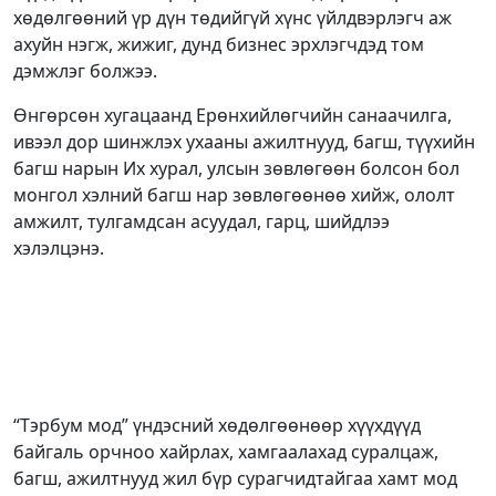
хөдөлгөөний үр дүн төдийгүй хүнс үйлдвэрлэгч аж
ахуйн нэгж, жижиг, дунд бизнес эрхлэгчдэд том
дэмжлэг болжээ.
Өнгөрсөн хугацаанд Ерөнхийлөгчийн санаачилга,
ивээл дор шинжлэх ухааны ажилтнууд, багш, түүхийн
багш нарын Их хурал, улсын зөвлөгөөн болсон бол
монгол хэлний багш нар зөвлөгөөнөө хийж, ололт
амжилт, тулгамдсан асуудал, гарц, шийдлээ
хэлэлцэнэ.
“Тэрбум мод” үндэсний хөдөлгөөнөөр хүүхдүүд
байгаль орчноо хайрлах, хамгаалахад суралцаж,
багш, ажилтнууд жил бүр сурагчидтайгаа хамт мод