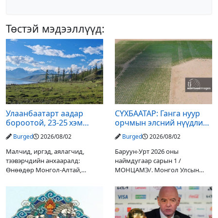
Төстэй мэдээллүүд:
Улаанбаатарт аадар
СҮХБААТАР: Ганга нуур
бороотой, 23-25 хэм
орчмын элсний нүүдлийг
дулаан байна
зогсоох туршилтын ажил
Burged
2026/08/02
Burged
2026/08/02
үр дүнгээ өгч эхэлжээ
Малчид, иргэд, аялагчид,
Баруун-Урт 2026 оны
тээвэрчдийн анхааралд:
наймдугаар сарын 1 /
Өнөөдөр Монгол-Алтай,
МОНЦАМЭ/. Монгол Улсын
Хангай, Хөвсгөл, Хэнтийн
Ерөнхийлөгчийн санаачилгаар
уулархаг нутгаар бороо, дуу
Дарьгангын Ганга нуурыг
цахилгаантай аадар бороо
сэргээн, хамгаалах төслийг
орох тул голуудын усны
улсын төсвийн хөрөнгө
түвшин нэмэгдэх, нөөлөг
оруулалтаар хийж буй.