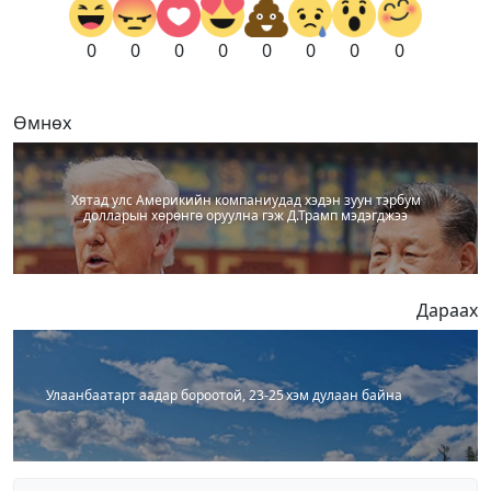
0
0
0
0
0
0
0
0
Өмнөх
Хятад улс Америкийн компаниудад хэдэн зуун тэрбум
долларын хөрөнгө оруулна гэж Д.Трамп мэдэгджээ
Дараах
Улаанбаатарт аадар бороотой, 23-25 хэм дулаан байна