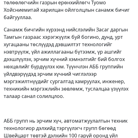
төлөөлөгчийн газрын ерөнхийлөгч Туомо
Хойсниемитай харилцан ойлголцлын санамж бичиг
байгууллаа.
Санамж бичгийн хүрээнд нийслэлийн Засаг даргын
Тамгын газраас хэрэгжүүлж буй богино, дунд, урт
хугацааны төслүүдэд дэвшилтэт технологийг
нэвтрүүлж, үйл ажиллагааны бүтээмж, үр ашгийг
дээшлүүлэх, эрчим хүчний хэмнэлтийг бий болгох
нөхцөлийг бүрдүүлэх юм. Түүнчлэн АББ группийн
үйлдвэрүүдэд эрчим хүчний чиглэлээр
мэргэжилтнүүдийг сургалтад хамруулах, инженер,
техникийн мэргэжлийн зөвлөмж, туслалцаа үзүүлэх
талаар санал солилцлоо.
АББ групп нь эрчим хүч, автоматжуулалтын техник
технологиор дэлхийд тэргүүлэгч групп бөгөөд
Швейцарт төвтэй дэлхийн 100 гаруй оронд үйл