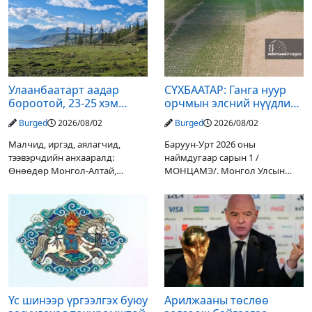
Улаанбаатарт аадар
СҮХБААТАР: Ганга нуур
бороотой, 23-25 хэм
орчмын элсний нүүдлийг
дулаан байна
зогсоох туршилтын ажил
Burged
2026/08/02
Burged
2026/08/02
үр дүнгээ өгч эхэлжээ
Малчид, иргэд, аялагчид,
Баруун-Урт 2026 оны
тээвэрчдийн анхааралд:
наймдугаар сарын 1 /
Өнөөдөр Монгол-Алтай,
МОНЦАМЭ/. Монгол Улсын
Хангай, Хөвсгөл, Хэнтийн
Ерөнхийлөгчийн санаачилгаар
уулархаг нутгаар бороо, дуу
Дарьгангын Ганга нуурыг
цахилгаантай аадар бороо
сэргээн, хамгаалах төслийг
орох тул голуудын усны
улсын төсвийн хөрөнгө
түвшин нэмэгдэх, нөөлөг
оруулалтаар хийж буй.
Төслийн
Үс шинээр үргээлгэх буюу
Арилжааны төслөө