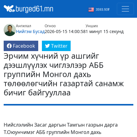
3593.93₮
Ангилал
Огноо
Унших
Нийгэм
Бусад
2026-05-15 14:00:58
1 минут 15 секунд
Facebook
Twitter
Эрчим хүчний үр ашгийг
дээшлүүлэх чиглэлээр АББ
группийн Монгол дахь
төлөөлөгчийн газартай санамж
бичиг байгууллаа
Нийслэлийн Засаг даргын Тамгын газрын дарга
Т.Оюунчимэг АББ группийн Монгол дахь