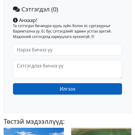
Сэтгэгдэл
(0)
Анхаар!
Та сэтгэгдэл бичихдээ хууль зүйн болон ёс суртахууныг
баримтална уу. Ёс бус сэтгэгдлийг админ устгах эрхтэй.
Мэдээний сэтгэгдэлд хариуцлага хүлээхгүй. !!!
Илгээх
Төстэй мэдээллүүд: