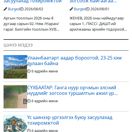
засуулахад тохиромжтой
зогсоож байгаагаа
Ж.Инфантино мэдэгдэв
Burged
2026/08/02
Burged
2026/08/01
Аргын тооллын 2026 оны 8
ЖЕНЕВ, 2026 оны наймдугаар
дугаар сарын 02. Ням /Наран/
сарын 1. /ТАСС/. ДАШТ-ий
гараг. Билгийн тооллын XVII
арилжааны эрхийн тодорхой
жарны “Сүрээр дарагч” хэмээх
хувийг хувийн хөрөнгө
гал Морин жилийн Зуны адаг
оруулагчдад худалдах
ШИНЭ МЭДЭЭ
хөхөгчин хонь сарын шинийн
төслөөсөө татгалзахаар
19, Адъяа /Асралт/
шийдвэрлэснээ ФИФА-гийн
Улаанбаатарт аадар бороотой, 23-25 хэм
ерөнхийлөгч Жанни
дулаан байна
6 өдрийн өмнө
СҮХБААТАР: Ганга нуур орчмын элсний
нүүдлийг зогсоох туршилтын ажил үр
дүнгээ өгч эхэлжээ
6 өдрийн өмнө
Үс шинээр үргээлгэх буюу засуулахад
тохиромжтой
6 өдрийн өмнө