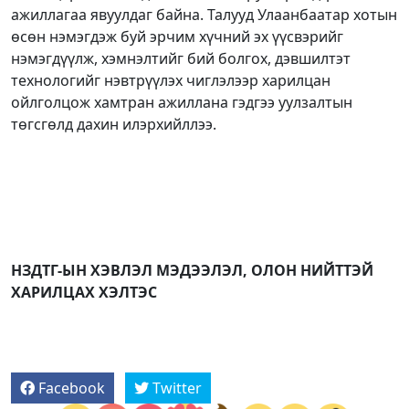
ажиллагаа явуулдаг байна. Талууд Улаанбаатар хотын
өсөн нэмэгдэж буй эрчим хүчний эх үүсвэрийг
нэмэгдүүлж, хэмнэлтийг бий болгох, дэвшилтэт
технологийг нэвтрүүлэх чиглэлээр харилцан
ойлголцож хамтран ажиллана гэдгээ уулзалтын
төгсгөлд дахин илэрхийллээ.
НЗДТГ-ЫН ХЭВЛЭЛ МЭДЭЭЛЭЛ, ОЛОН НИЙТТЭЙ
ХАРИЛЦАХ ХЭЛТЭС
Facebook
Twitter