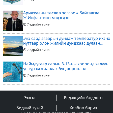
Арилжааны төслөө зогсоож байгаагаа
Ж.Инфантино мэдэгдэв
7 өдрийн өмнө
Энэ сард агаарын дундаж температур ихэнх
нутгаар олон жилийн дунджаас дулаан
байна
7 өдрийн өмнө
Наймдугаар сарын 3-13-ны хооронд халуун
ус түр хязгаарлах бүс, хороолол
7 өдрийн өмнө
Үс шинээр үргээлгэх буюу засуулахад
тохиромжгүй
Эхлэл
Редакцийн бодлого
7 өдрийн өмнө
Бидний тухай
Холбоо барих