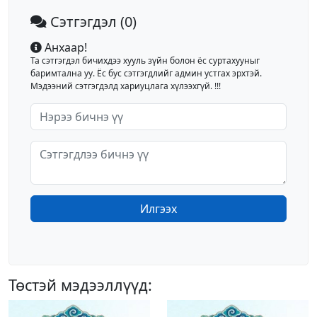
Сэтгэгдэл
(0)
Анхаар!
Та сэтгэгдэл бичихдээ хууль зүйн болон ёс суртахууныг
баримтална уу. Ёс бус сэтгэгдлийг админ устгах эрхтэй.
Мэдээний сэтгэгдэлд хариуцлага хүлээхгүй. !!!
Илгээх
Төстэй мэдээллүүд: