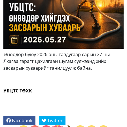
Өнөөдөр буюу 2026 оны тавдугаар сарын 27-ны
Лхагва гарагт цахилгаан шугам сүлжээнд хийх
засварын хуваарийг танилцуулж байна.
УБЦТС ТӨХК
Facebook
Twitter