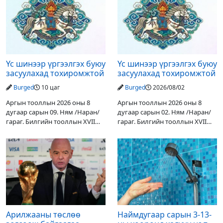
Үс шинээр үргээлгэх буюу
Үс шинээр үргээлгэх буюу
засуулахад тохиромжтой
засуулахад тохиромжтой
Burged
10 цаг
Burged
2026/08/02
Аргын тооллын 2026 оны 8
Аргын тооллын 2026 оны 8
дугаар сарын 09. Ням /Наран/
дугаар сарын 02. Ням /Наран/
гараг. Билгийн тооллын XVII
гараг. Билгийн тооллын XVII
жарны “Сүрээр дарагч” хэмээх
жарны “Сүрээр дарагч” хэмээх
гал Морин жилийн Зуны адаг
гал Морин жилийн Зуны адаг
хөхөгчин хонь сарын шинийн
хөхөгчин хонь сарын шинийн
19, Адъяа /Наран/
19, Адъяа /Асралт/
Арилжааны төслөө
Наймдугаар сарын 3-13-