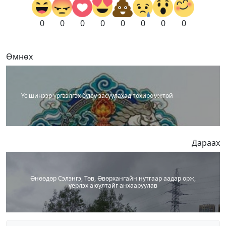
0
0
0
0
0
0
0
0
Өмнөх
Үс шинээр үргээлгэх буюу засуулахад тохиромжтой
Дараах
Өнөөдөр Сэлэнгэ, Төв, Өвөрхангайн нутгаар аадар орж,
үерлэх аюултайг анхааруулав