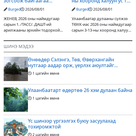
зогсоож байгаагаа
ны хооронд халуун ус түр
Ж.Инфантино мэдэгдэв
хязгаарлах бүс, хороолол
Burged
2026/08/01
Burged
2026/08/01
ЖЕНЕВ, 2026 оны наймдугаар
Улаанбаатар дулааны сүлжээ
сарын 1. /ТАСС/. ДАШТ-ий
ТӨХК-иас 2026 оны наймдугаар
арилжааны эрхийн тодорхой
сарын 3-13-ны хооронд халуун
хувийг хувийн хөрөнгө
ус түр хязгаарлах бүс,
оруулагчдад худалдах
хорооллын мэдээллийг өглөө.
ШИНЭ МЭДЭЭ
төслөөсөө татгалзахаар
11е магистраль, 220 мянгат,
шийдвэрлэснээ ФИФА-гийн
Хүүхдийн 100, Цирк, ШУТСО,
ерөнхийлөгч Жанни
Өнөөдөр Сэлэнгэ, Төв, Өвөрхангайн
нутгаар аадар орж, үерлэх аюултайг
анхааруулав
1 цагийн өмнө
Улаанбаатарт өдөртөө 26 хэм дулаан байна
1 цагийн өмнө
Үс шинээр үргээлгэх буюу засуулахад
тохиромжтой
2 цагийн өмнө