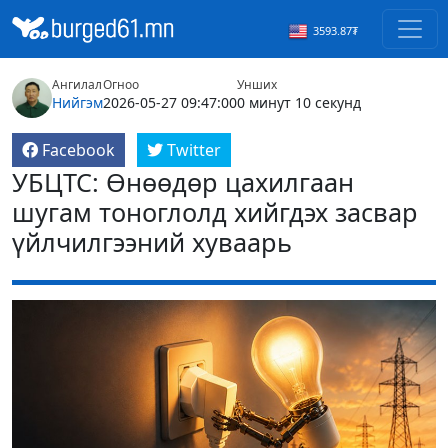
3593.87₮
Ангилал
Огноо
Унших
Нийгэм
2026-05-27 09:47:00
0 минут 10 секунд
Facebook
Twitter
УБЦТС: Өнөөдөр цахилгаан
шугам тоноглолд хийгдэх засвар
үйлчилгээний хуваарь