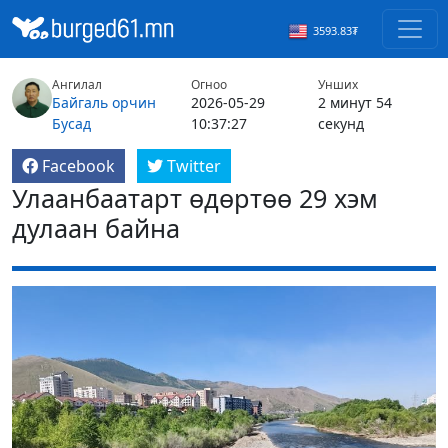
3593.83₮
Ангилал
Огноо
Унших
Байгаль орчин
2026-05-29
2 минут 54
Бусад
10:37:27
секунд
Facebook
Twitter
Улаанбаатарт өдөртөө 29 хэм
дулаан байна