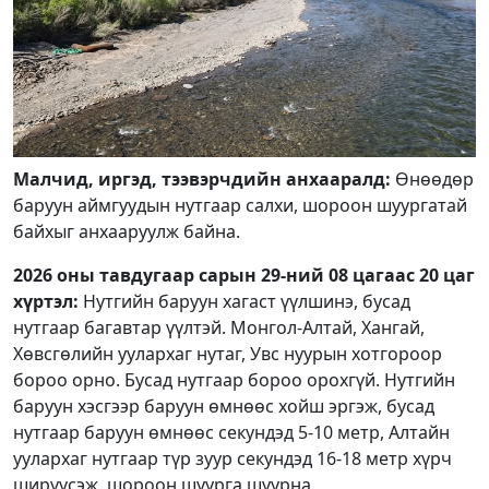
Малчид, иргэд, тээвэрчдийн анхааралд:
Өнөөдөр
баруун аймгуудын нутгаар салхи, шороон шуургатай
байхыг анхааруулж байна.
2026 оны тавдугаар сарын 29-ний 08 цагаас 20 цаг
хүртэл:
Нутгийн баруун хагаст үүлшинэ, бусад
нутгаар багавтар үүлтэй. Монгол-Алтай, Хангай,
Хөвсгөлийн уулархаг нутаг, Увс нуурын хотгороор
бороо орно. Бусад нутгаар бороо орохгүй. Нутгийн
баруун хэсгээр баруун өмнөөс хойш эргэж, бусад
нутгаар баруун өмнөөс секундэд 5-10 метр, Алтайн
уулархаг нутгаар түр зуур секундэд 16-18 метр хүрч
ширүүсэж, шороон шуурга шуурна.