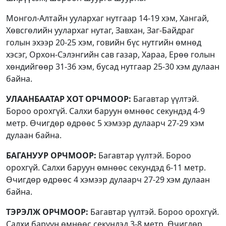
Монгол-Алтайн уулархаг нутгаар 14-19 хэм, Хангай,
Хөвсгөлийн уулархаг нутаг, Завхан, Заг-Байдраг
голын эхээр 20-25 хэм, говийн бүс нутгийн өмнөд
хэсэг, Орхон-Сэлэнгийн сав газар, Хараа, Ерөө голын
хөндийгөөр 31-36 хэм, бусад нутгаар 25-30 хэм дулаан
байна.
УЛААНБААТАР ХОТ ОРЧМООР:
Багавтар үүлтэй.
Бороо орохгүй. Салхи баруун өмнөөс секундэд 4-9
метр. Өчигдөр өдрөөс 5 хэмээр дулаарч 27-29 хэм
дулаан байна.
БАГАНУУР ОРЧМООР:
Багавтар үүлтэй. Бороо
орохгүй. Салхи баруун өмнөөс секундэд 6-11 метр.
Өчигдөр өдрөөс 4 хэмээр дулаарч 27-29 хэм дулаан
байна.
ТЭРЭЛЖ ОРЧМООР:
Багавтар үүлтэй. Бороо орохгүй.
Салхи баруун өмнөөс секундэд 3-8 метр. Өчигдөр