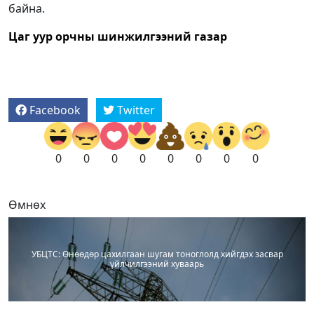
байна.
Цаг уур орчны шинжилгээний газар
Facebook
Twitter
0
0
0
0
0
0
0
0
Өмнөх
УБЦТС: Өнөөдөр цахилгаан шугам тоноглолд хийгдэх засвар
үйлчилгээний хуваарь