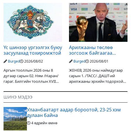
уулархаг нутгаар бороо, дуу
Дарьгангын Ганга нуурыг
цахилгаантай аадар бороо
сэргээн, хамгаалах төслийг
орох тул голуудын усны
улсын төсвийн хөрөнгө
түвшин нэмэгдэх, нөөлөг
оруулалтаар хийж буй.
Төслийн
Үс шинээр үргээлгэх буюу
Арилжааны төслөө
засуулахад тохиромжтой
зогсоож байгаагаа
Ж.Инфантино мэдэгдэв
Burged
2026/08/02
Burged
2026/08/01
Аргын тооллын 2026 оны 8
ЖЕНЕВ, 2026 оны наймдугаар
дугаар сарын 02. Ням /Наран/
сарын 1. /ТАСС/. ДАШТ-ий
гараг. Билгийн тооллын XVII
арилжааны эрхийн тодорхой
жарны “Сүрээр дарагч” хэмээх
хувийг хувийн хөрөнгө
гал Морин жилийн Зуны адаг
оруулагчдад худалдах
ШИНЭ МЭДЭЭ
хөхөгчин хонь сарын шинийн
төслөөсөө татгалзахаар
19, Адъяа /Асралт/
шийдвэрлэснээ ФИФА-гийн
Улаанбаатарт аадар бороотой, 23-25 хэм
ерөнхийлөгч Жанни
дулаан байна
4 өдрийн өмнө