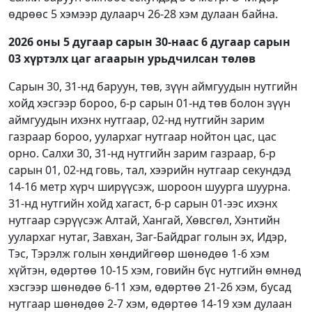
өдрөөс 5 хэмээр дулаарч 26-28 хэм дулаан байна.
2026 оны 5 дугаар сарын 30-наас 6
дугаар сарын
03 хүртэлх
цаг агаарын урьдчилсан төлөв
Сарын 30, 31-нд баруун, төв, зүүн аймгуудын нутгийн
хойд хэсгээр бороо, 6-р сарын 01-нд төв болон зүүн
аймгуудын ихэнх нутгаар, 02-нд нутгийн зарим
газраар бороо, уулархаг нутгаар нойтон цас, цас
орно. Салхи 30, 31-нд нутгийн зарим газраар, 6-р
сарын 01, 02-нд говь, тал, хээрийн нутгаар секундэд
14-16 метр хүрч ширүүсэж, шороон шуурга шуурна.
31-нд нутгийн хойд хагаст, 6-р сарын 01-ээс ихэнх
нутгаар сэрүүсэж Алтай, Хангай, Хөвсгөл, Хэнтийн
уулархаг нутаг, Завхан, Заг-Байдраг голын эх, Идэр,
Тэс, Тэрэлж голын хөндийгөөр шөнөдөө 1-6 хэм
хүйтэн, өдөртөө 10-15 хэм, говийн бүс нутгийн өмнөд
хэсгээр шөнөдөө 6-11 хэм, өдөртөө 21-26 хэм, бусад
нутгаар шөнөдөө 2-7 хэм, өдөртөө 14-19 хэм дулаан