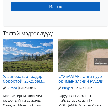
Илгээх
Төстэй мэдээллүүд:
Улаанбаатарт аадар
СҮХБААТАР: Ганга нуур
бороотой, 23-25 хэм
орчмын элсний нүүдлийг
дулаан байна
зогсоох туршилтын ажил
Burged
2026/08/02
Burged
2026/08/02
үр дүнгээ өгч эхэлжээ
Малчид, иргэд, аялагчид,
Баруун-Урт 2026 оны
тээвэрчдийн анхааралд:
наймдугаар сарын 1 /
Өнөөдөр Монгол-Алтай,
МОНЦАМЭ/. Монгол Улсын
Хангай, Хөвсгөл, Хэнтийн
Ерөнхийлөгчийн санаачилгаар