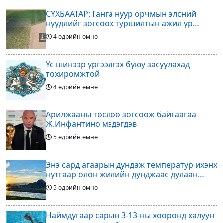
СҮХБААТАР: Ганга нуур орчмын элсний
нүүдлийг зогсоох туршилтын ажил үр
дүнгээ өгч эхэлжээ
4 өдрийн өмнө
Үс шинээр үргээлгэх буюу засуулахад
тохиромжтой
4 өдрийн өмнө
Арилжааны төслөө зогсоож байгаагаа
Ж.Инфантино мэдэгдэв
5 өдрийн өмнө
Энэ сард агаарын дундаж температур ихэнх
нутгаар олон жилийн дунджаас дулаан
байна
5 өдрийн өмнө
Наймдугаар сарын 3-13-ны хооронд халуун