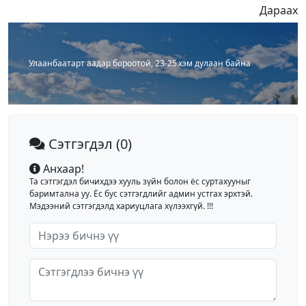
Дараах
Улаанбаатарт аадар бороотой, 23-25 хэм дулаан байна
Сэтгэгдэл
(0)
Анхаар!
Та сэтгэгдэл бичихдээ хууль зүйн болон ёс суртахууныг
баримтална уу. Ёс бус сэтгэгдлийг админ устгах эрхтэй.
Мэдээний сэтгэгдэлд хариуцлага хүлээхгүй. !!!