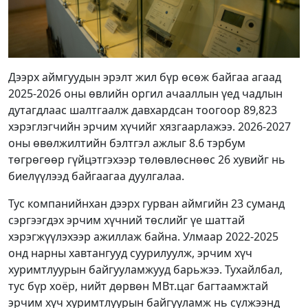
Дээрх аймгуудын эрэлт жил бүр өсөж байгаа агаад
2025-2026 оны өвлийн оргил ачааллын үед чадлын
дутагдлаас шалтгаалж давхардсан тоогоор 89,823
хэрэглэгчийн эрчим хүчийг хязгаарлажээ. 2026-2027
оны өвөлжилтийн бэлтгэл ажлыг 8.6 тэрбум
төгрөгөөр гүйцэтгэхээр төлөвлөснөөс 26 хувийг нь
биелүүлээд байгаагаа дуулгалаа.
Тус компанийнхан дээрх гурван аймгийн 23 суманд
сэргээгдэх эрчим хүчний төслийг үе шаттай
хэрэгжүүлэхээр ажиллаж байна. Улмаар 2022-2025
онд нарны хавтангууд суурилуулж, эрчим хүч
хуримтлуурын байгууламжууд барьжээ. Тухайлбал,
тус бүр хоёр, нийт дөрвөн МВт.цаг багтаамжтай
эрчим хүч хуримтлуурын байгууламж нь сүлжээнд