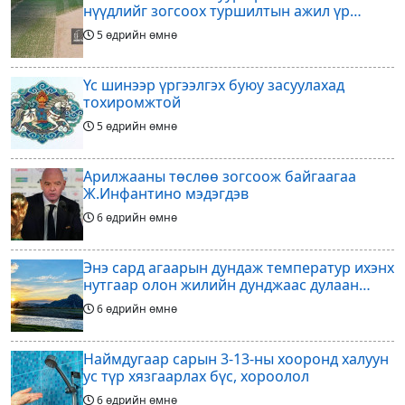
нүүдлийг зогсоох туршилтын ажил үр
дүнгээ өгч эхэлжээ
5 өдрийн өмнө
Үс шинээр үргээлгэх буюу засуулахад
тохиромжтой
5 өдрийн өмнө
Арилжааны төслөө зогсоож байгаагаа
Ж.Инфантино мэдэгдэв
6 өдрийн өмнө
Энэ сард агаарын дундаж температур ихэнх
нутгаар олон жилийн дунджаас дулаан
байна
6 өдрийн өмнө
Наймдугаар сарын 3-13-ны хооронд халуун
ус түр хязгаарлах бүс, хороолол
6 өдрийн өмнө