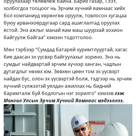
оруулахаар төлөвлөж байна. Барих газар, ТЭЗҮ,
холбогдох тооцоог нь Эрчим хүчний яамнаас хийх
бол компаниуд хөрөнгөө оруулж, товлосон хугацаа
буюу арванхоёрдугаар сард ашиглалтад оруулах
ёстой. Энэ ажлыг манай яам маш шуурхай зохион
байгуулж байгаа” хэмээн тодотголоо.
Мөн тэрбээр “Сумдад батарей хуримтлууртай, хагас
бие даасан эх үүсвэр байгуулахыг зорино. Энэ нь
сумдыг найдвартай эрчим хүчээр ханган, чадлын
дутагдлыг нөхөх юм. Зөвхөн цөөн том эх үүсвэрт
найдах бус, олон эх үүсвэртэй болж, тэдгээр нь эрчим
хүчний сүлжээтэй уялдан ажиллах нь бидний
баримталж буй бодлогын нэг зорилго” хэмээв
гэж
Монгол Улсын Эрчим Хүчний Яамнаас мэдээллээ.