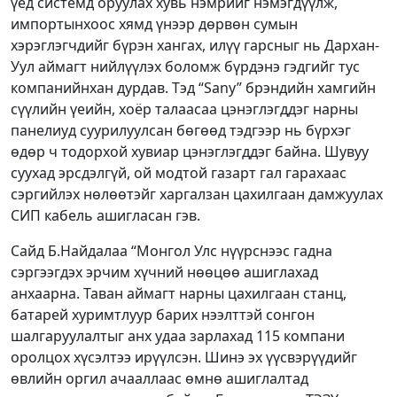
үед системд оруулах хувь нэмрийг нэмэгдүүлж,
импортынхоос хямд үнээр дөрвөн сумын
хэрэглэгчдийг бүрэн хангах, илүү гарсныг нь Дархан-
Уул аймагт нийлүүлэх боломж бүрдэнэ гэдгийг тус
компанийнхан дурдав. Тэд “Sany” брэндийн хамгийн
сүүлийн үеийн, хоёр талаасаа цэнэглэгддэг нарны
панелиуд суурилуулсан бөгөөд тэдгээр нь бүрхэг
өдөр ч тодорхой хувиар цэнэглэгддэг байна. Шувуу
суухад эрсдэлгүй, ой модтой газарт гал гарахаас
сэргийлэх нөлөөтэйг харгалзан цахилгаан дамжуулах
СИП кабель ашигласан гэв.
Сайд Б.Найдалаа “Монгол Улс нүүрснээс гадна
сэргээгдэх эрчим хүчний нөөцөө ашиглахад
анхаарна. Таван аймагт нарны цахилгаан станц,
батарей хуримтлуур барих нээлттэй сонгон
шалгаруулалтыг анх удаа зарлахад 115 компани
оролцох хүсэлтээ ирүүлсэн. Шинэ эх үүсвэрүүдийг
өвлийн оргил ачааллаас өмнө ашиглалтад