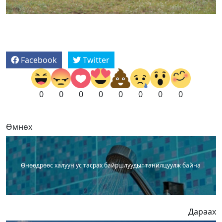
Facebook
Twitter
0
0
0
0
0
0
0
0
Өмнөх
Өнөөдрөөс халуун ус тасрах байршлуудыг танилцуулж байна
Дараах