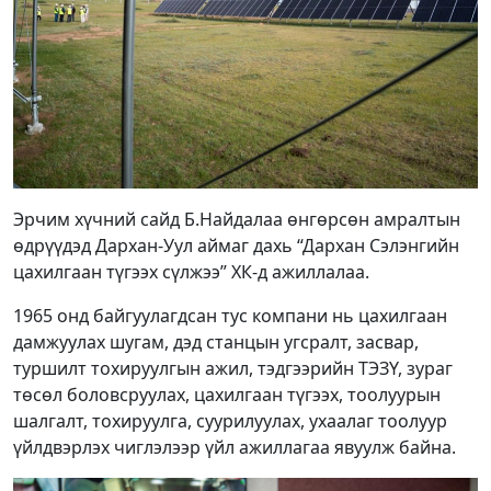
Эрчим хүчний сайд Б.Найдалаа өнгөрсөн амралтын
өдрүүдэд Дархан-Уул аймаг дахь “Дархан Сэлэнгийн
цахилгаан түгээх сүлжээ” ХК-д ажиллалаа.
1965 онд байгуулагдсан тус компани нь цахилгаан
дамжуулах шугам, дэд станцын угсралт, засвар,
туршилт тохируулгын ажил, тэдгээрийн ТЭЗҮ, зураг
төсөл боловсруулах, цахилгаан түгээх, тоолуурын
шалгалт, тохируулга, суурилуулах, ухаалаг тоолуур
үйлдвэрлэх чиглэлээр үйл ажиллагаа явуулж байна.