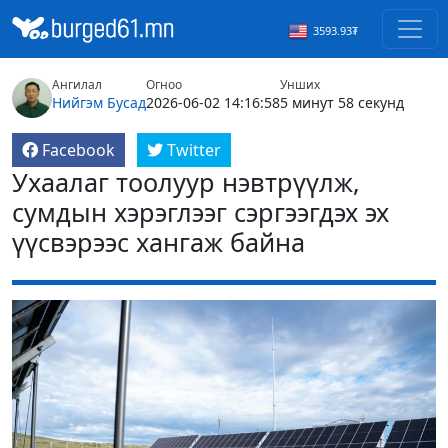
3593.93₮
Ангилал
Огноо
Унших
Нийгэм
Бусад
2026-06-02 14:16:58
5 минут 58 секунд
Facebook
Twitter
Ухаалаг тоолуур нэвтрүүлж,
сумдын хэрэглээг сэргээгдэх эх
үүсвэрээс хангаж байна