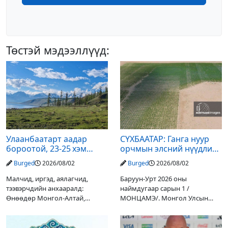
Төстэй мэдээллүүд:
Улаанбаатарт аадар
СҮХБААТАР: Ганга нуур
бороотой, 23-25 хэм
орчмын элсний нүүдлийг
дулаан байна
зогсоох туршилтын ажил
Burged
2026/08/02
Burged
2026/08/02
үр дүнгээ өгч эхэлжээ
Малчид, иргэд, аялагчид,
Баруун-Урт 2026 оны
тээвэрчдийн анхааралд:
наймдугаар сарын 1 /
Өнөөдөр Монгол-Алтай,
МОНЦАМЭ/. Монгол Улсын
Хангай, Хөвсгөл, Хэнтийн
Ерөнхийлөгчийн санаачилгаар
уулархаг нутгаар бороо, дуу
Дарьгангын Ганга нуурыг
цахилгаантай аадар бороо
сэргээн, хамгаалах төслийг