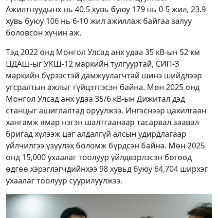
Ажилтнуудынх нь 40.5 хувь буюу 179 нь 0-5 жил, 23.9
хувь буюу 106 нь 6-10 жил ажиллаж байгаа залуу
боловсон хүчин аж.
Тэд 2022 онд Монгол Улсад анх удаа 35 кВ-ын 52 км
ЦДАШ-ыг УКШ-12 маркийн тулгууртай, СИП-3
маркийн бүрээстэй дамжуулагчтай шинэ шийдлээр
угсралтын ажлыг гүйцэтгэсэн байна. Мөн 2025 онд
Монгол Улсад анх удаа 35/6 кВ-ын Дижитал дэд
станцыг ашиглалтад оруулжээ. Ингэснээр цахилгаан
хангамж ямар нэгэн шалтгаанаар тасарвал заавал
бригад хүлээж цаг алдалгүй алсын удирдлагаар
үйлчилгээ үзүүлэх боломж бүрдсэн байна. Мөн 2025
онд 15,000 ухаалаг тоолуур үйлдвэрлэсэн бөгөөд
өдгөө хэрэглэгчдийнхээ 98 хувьд буюу 64,704 ширхэг
ухаалаг тоолуур суурилуулжээ.