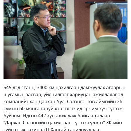
545 дэд станц, 3400 км цахилгаан дамжуулах агаарын
шугамын засвар, үйлчилгээг хариуцан ажилладаг эл
компанийнхан Дархан-Уул, Сэлэнгэ, Төв аймгийн 26
сумын 60 мянга гаруй хэрэглэгчид эрчим хүч түгээж
буй юм. Өдгөө 442 хүн ажиллаж байгаа талаар
“Дархан Сэлэнгийн цахилгаан түгээх сүлжээ” ХК-ийн
гүйцэтгэх захирал Ц.Хангай танилцууллаа.