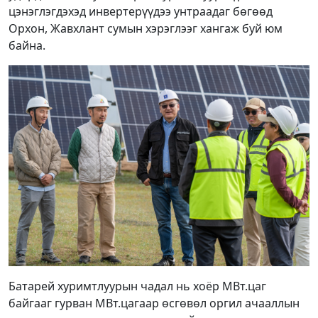
цэнэглэгдэхэд инвертерүүдээ унтраадаг бөгөөд
Орхон, Жавхлант сумын хэрэглээг хангаж буй юм
байна.
Батарей хуримтлуурын чадал нь хоёр МВт.цаг
байгааг гурван МВт.цагаар өсгөвөл оргил ачааллын