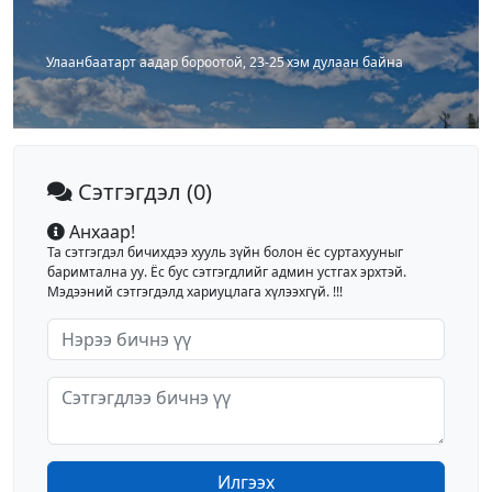
Улаанбаатарт аадар бороотой, 23-25 хэм дулаан байна
Сэтгэгдэл
(0)
Анхаар!
Та сэтгэгдэл бичихдээ хууль зүйн болон ёс суртахууныг
баримтална уу. Ёс бус сэтгэгдлийг админ устгах эрхтэй.
Мэдээний сэтгэгдэлд хариуцлага хүлээхгүй. !!!
Илгээх