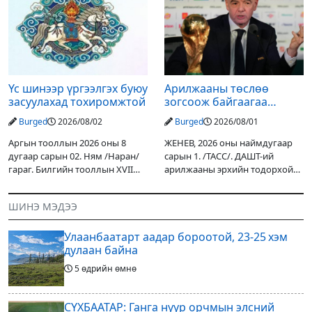
орох тул голуудын усны
улсын төсвийн хөрөнгө
түвшин нэмэгдэх, нөөлөг
оруулалтаар хийж буй.
Төслийн
Үс шинээр үргээлгэх буюу
Арилжааны төслөө
засуулахад тохиромжтой
зогсоож байгаагаа
Ж.Инфантино мэдэгдэв
Burged
2026/08/02
Burged
2026/08/01
Аргын тооллын 2026 оны 8
ЖЕНЕВ, 2026 оны наймдугаар
дугаар сарын 02. Ням /Наран/
сарын 1. /ТАСС/. ДАШТ-ий
гараг. Билгийн тооллын XVII
арилжааны эрхийн тодорхой
жарны “Сүрээр дарагч” хэмээх
хувийг хувийн хөрөнгө
гал Морин жилийн Зуны адаг
оруулагчдад худалдах
ШИНЭ МЭДЭЭ
хөхөгчин хонь сарын шинийн
төслөөсөө татгалзахаар
19, Адъяа /Асралт/
шийдвэрлэснээ ФИФА-гийн
Улаанбаатарт аадар бороотой, 23-25 хэм
ерөнхийлөгч Жанни
дулаан байна
5 өдрийн өмнө
СҮХБААТАР: Ганга нуур орчмын элсний