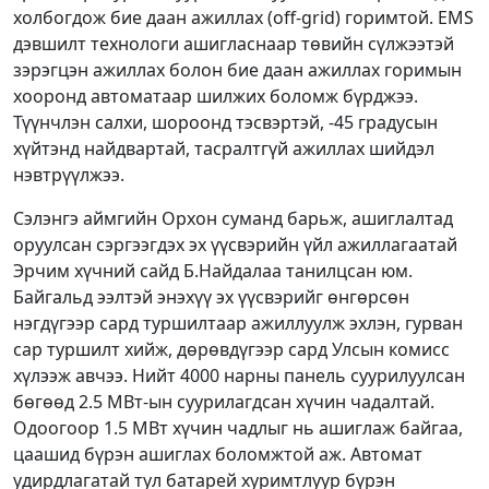
холбогдож бие даан ажиллах (off-grid) горимтой. EMS
дэвшилт технологи ашигласнаар төвийн сүлжээтэй
зэрэгцэн ажиллах болон бие даан ажиллах горимын
хооронд автоматаар шилжих боломж бүрджээ.
Түүнчлэн салхи, шороонд тэсвэртэй, -45 градусын
хүйтэнд найдвартай, тасралтгүй ажиллах шийдэл
нэвтрүүлжээ.
Сэлэнгэ аймгийн Орхон суманд барьж, ашиглалтад
оруулсан сэргээгдэх эх үүсвэрийн үйл ажиллагаатай
Эрчим хүчний сайд Б.Найдалаа танилцсан юм.
Байгальд ээлтэй энэхүү эх үүсвэрийг өнгөрсөн
нэгдүгээр сард туршилтаар ажиллуулж эхлэн, гурван
сар туршилт хийж, дөрөвдүгээр сард Улсын комисс
хүлээж авчээ. Нийт 4000 нарны панель суурилуулсан
бөгөөд 2.5 МВт-ын суурилагдсан хүчин чадалтай.
Одоогоор 1.5 МВт хүчин чадлыг нь ашиглаж байгаа,
цаашид бүрэн ашиглах боломжтой аж. Автомат
удирдлагатай тул батарей хуримтлуур бүрэн