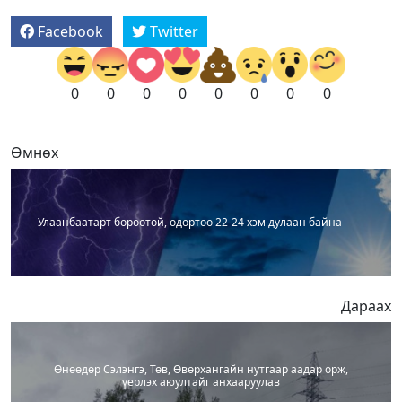
Facebook
Twitter
0
0
0
0
0
0
0
0
Өмнөх
Улаанбаатарт бороотой, өдөртөө 22-24 хэм дулаан байна
Дараах
Өнөөдөр Сэлэнгэ, Төв, Өвөрхангайн нутгаар аадар орж,
үерлэх аюултайг анхааруулав