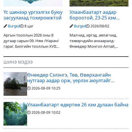
Үс шинээр үргээлгэх буюу
Улаанбаатарт аадар
засуулахад тохиромжтой
бороотой, 23-25 хэм
дулаан байна
Burged
8 цаг
Burged
2026/08/02
Аргын тооллын 2026 оны 8
Малчид, иргэд, аялагчид,
дугаар сарын 09. Ням /Наран/
тээвэрчдийн анхааралд:
гараг. Билгийн тооллын XVII
Өнөөдөр Монгол-Алтай,
жарны “Сүрээр дарагч” хэмээх
Хангай, Хөвсгөл, Хэнтийн
гал Морин жилийн Зуны адаг
уулархаг нутгаар бороо, дуу
ШИНЭ МЭДЭЭ
хөхөгчин хонь сарын шинийн
цахилгаантай аадар бороо
19, Адъяа /Наран/
орох тул голуудын усны
Өнөөдөр Сэлэнгэ, Төв, Өвөрхангайн
түвшин нэмэгдэх, нөөлөг
нутгаар аадар орж, үерлэх аюултайг
анхааруулав
2026-08-09
10:25
Улаанбаатарт өдөртөө 26 хэм дулаан байна
2026-08-09
10:02