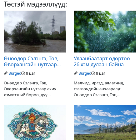
Төстэй мэдээллүүд:
Өнөөдөр Сэлэнгэ, Төв,
Улаанбаатарт өдөртөө
Өвөрхангайн нутгаар
26 хэм дулаан байна
аадар орж, үерлэх
Burged
8 цаг
Burged
8 цаг
аюултайг анхааруулав
Өнөөдөр Сэлэнгэ, Төв,
Малчид, иргэд, аялагчид,
Өвөрхангайн нутгаар ахиу
тээвэрчдийн анхааралд:
хэмжээний бороо, дуу
Өнөөдөр Сэлэнгэ, Төв,
цахилгаантай аадар орох тул
Өвөрхангайн нутгаар ахиухан
голын усны түвшин нэмэгдэх,
хэмжээний бороо, дуу
нөөлөг салхи, мөндөр, аянга
цахилгаантай аадар бороо
цахилгаан, үерийн аюулаас
орох тул голын усны түвшин
сэрэмжлэхийг
нэмэгдэх, нөөлөг салхи,