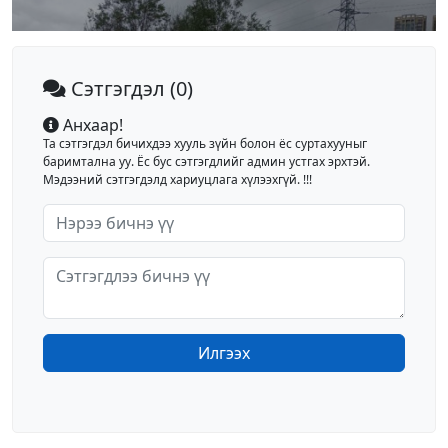
Сэтгэгдэл
(0)
Анхаар!
Та сэтгэгдэл бичихдээ хууль зүйн болон ёс суртахууныг
баримтална уу. Ёс бус сэтгэгдлийг админ устгах эрхтэй.
Мэдээний сэтгэгдэлд хариуцлага хүлээхгүй. !!!
Илгээх