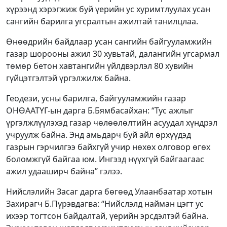
хүрээнд хэрэгжиж буй үерийн ус хуримтлуулах усан
сангийн барилга угсралтын ажилтай танилцлаа.
Өнөөдрийн байдлаар усан сангийн байгууламжийн
газар шорооны ажил 30 хувьтай, далангийн угсармал
төмөр бетон хавтангийн үйлдвэрлэл 80 хувийн
гүйцэтгэлтэй үргэлжилж байна.
Геодези, усны барилга, байгууламжийн газар
ОНӨААТҮГ-ын дарга Б.Бямбасайхан: “Тус ажлыг
үргэлжлүүлэхэд газар чөлөөлөлтийн асуудал хүндрэл
учруулж байна. Энд амьдарч буй айл өрхүүдэд
газрын гэрчилгээ байхгүй учир нөхөх олговор өгөх
боломжгүй байгаа юм. Ингээд нүүхгүй байгаагаас
ажил удааширч байна” гэлээ.
Нийслэлийн Засаг дарга бөгөөд Улаанбаатар хотын
Захирагч Б.Пүрэвдагва: “Нийслэлд найман цэгт ус
ихээр тогтсон байдалтай, үерийн эрсдэлтэй байна.