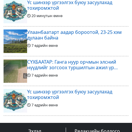
Үс шинээр үргээлгэх буюу засуулахад
тохиромжтой
20 минутын өмнө
Улаанбаатарт аадар бороотой, 23-25 хэм
дулаан байна
7 өдрийн өмнө
СҮХБААТАР: Ганга нуур орчмын элсний
нүүдлийг зогсоох туршилтын ажил үр
дүнгээ өгч эхэлжээ
7 өдрийн өмнө
Үс шинээр үргээлгэх буюу засуулахад
тохиромжтой
7 өдрийн өмнө
Арилжааны төслөө зогсоож байгаагаа
Ж.Инфантино мэдэгдэв
Эхлэл
Редакцийн бодлого