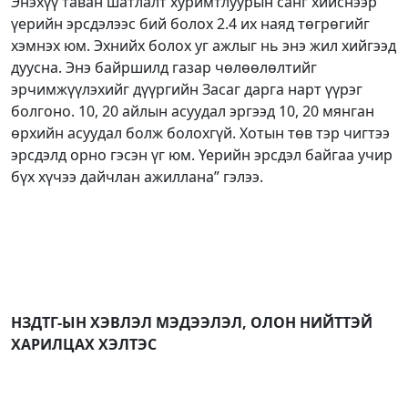
Энэхүү таван шатлалт хуримтлуурын санг хийснээр
үерийн эрсдэлээс бий болох 2.4 их наяд төгрөгийг
хэмнэх юм. Эхнийх болох уг ажлыг нь энэ жил хийгээд
дуусна. Энэ байршилд газар чөлөөлөлтийг
эрчимжүүлэхийг дүүргийн Засаг дарга нарт үүрэг
болгоно. 10, 20 айлын асуудал эргээд 10, 20 мянган
өрхийн асуудал болж болохгүй. Хотын төв тэр чигтээ
эрсдэлд орно гэсэн үг юм. Үерийн эрсдэл байгаа учир
бүх хүчээ дайчлан ажиллана” гэлээ.
НЗДТГ-ЫН ХЭВЛЭЛ МЭДЭЭЛЭЛ, ОЛОН НИЙТТЭЙ
ХАРИЛЦАХ ХЭЛТЭС