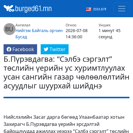
3593.87₮
Ангилал
Огноо
Унших
Нийгэм
Байгаль орчин
2026-07-08
1 минут 45
Бусад
14:36:00
секунд
Facebook
Twitter
Б.Пүрэвдагва: “Сэлбэ сэргэлт”
төслийн үерийн ус хуримтлуулах
усан сангийн газар чөлөөлөлтийн
асуудлыг шуурхай шийднэ
Нийслэлийн Засаг дарга бөгөөд Улаанбаатар хотын
Захирагч Б.Пүрэвдагва үерийн эрсдэлтэй
байршлуудад ажиллах үеэрээ “Сэлбэ сэргэлт” төслийн