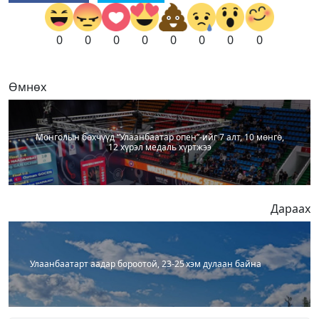
0
0
0
0
0
0
0
0
Өмнөх
Монголын бөхчүүд “Улаанбаатар опен”-ийг 7 алт, 10 мөнгө,
12 хүрэл медаль хүртжээ
Дараах
Улаанбаатарт аадар бороотой, 23-25 хэм дулаан байна