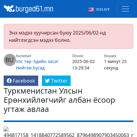
3593.87₮
Энэ мэдээ хуучирсан буюу 2025/06/02-нд
нийтлэгдсэн мэдээ болно.
Ангилал
Огноо
Унших
Улс төр-Эдийн засаг
2025-06-02
1 минут 25
Нийгэм
Бусад
13:29:34
секунд
Facebook
Twitter
Туркменистан Улсын
Ерөнхийлөгчийг албан ёсоор
угтаж авлаа