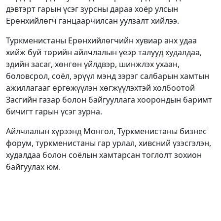
дэвтэрт гарын үсэг зурсны дараа хоёр улсын
Ерөнхийлөгч ганцаарчилсан уулзалт хийлээ.
Туркменистаны Ерөнхийлөгчийн хувиар анх удаа
хийж буй төрийн айлчлалын үеэр талууд худалдаа,
эдийн засаг, хөнгөн үйлдвэр, шинжлэх ухаан,
боловсрол, соёл, эрүүл мэнд зэрэг салбарын хамтын
ажиллагааг өргөжүүлэн хөгжүүлэхтэй холбоотой
Засгийн газар болон байгууллага хоорондын баримт
бичигт гарын үсэг зурна.
Айлчлалын хүрээнд Монгол, Туркменистаны бизнес
форум, туркменистаны гар урлал, хивсний үзэсгэлэн,
худалдаа болон соёлын хамтарсан тоглолт зохион
байгуулах юм.