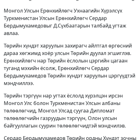
Монгол Улсын Ерөнхийлөгч Ухнаагийн Хүрэлсүх
Туркменистан Улсын Ерөнхийлөгч Сердар
Бердымухамедовыг Д.Сүхбаатарын талбайд угтаж
авлаа.
Төрийн хүндэт харуулын захирагч айлтгал өргөсний
дараа хөгжимд хоёр улсын Төрийн дуулал эгшиглэв.
Ерөнхийлөгч нар Төрийн ёслолын цэргийн цагаан
туганд мэхийн ёсолж, Ерөнхийлөгч Сердар
Бердымухамедов Төрийн хүндэт харуулын цэргүүдтэй
мэндчиллээ.
Төрийн тэргүүн нар угтах ёслолд хүрэлцэн ирсэн
Монгол Улс болон Туркменистан Улсын албаны
төлөөлөгчид, Монгол Улсад суугаа Дипломат
төлөөлөгчийн газруудын тэргүүн, Олон улсын
байгууллагын суурин төлөөлөгчидтэй мэндчилэв.
Сердар Бердымухамедов Төрийн ордны Хүндэт зочны