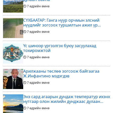
7 өдрийн өмнө
СҮХБААТАР: Ганга нуур орчмын элсний
нүүдлийг зогсоох туршилтын ажил үр
дүнгээ өгч эхэлжээ
7 өдрийн өмнө
Үс шинээр үргээлгэх буюу засуулахад
тохиромжтой
7 өдрийн өмнө
Арилжааны төслөө зогсоож байгаагаа
Ж.Инфантино мэдэгдэв
7 өдрийн өмнө
Энэ сард агаарын дундаж температур ихэнх
нутгаар олон жилийн дунджаас дулаан
байна
7 өдрийн өмнө