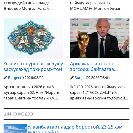
тээвэрчдийн анхааралд:
наймдугаар сарын 1 /
Өнөөдөр Монгол-Алтай,
МОНЦАМЭ/. Монгол Улсын
Хангай, Хөвсгөл, Хэнтийн
Ерөнхийлөгчийн санаачилгаар
уулархаг нутгаар бороо, дуу
Дарьгангын Ганга нуурыг
цахилгаантай аадар бороо
сэргээн, хамгаалах төслийг
орох тул голуудын усны
улсын төсвийн хөрөнгө
түвшин нэмэгдэх, нөөлөг
оруулалтаар хийж буй.
Төслийн
Үс шинээр үргээлгэх буюу
Арилжааны төслөө
засуулахад тохиромжтой
зогсоож байгаагаа
Ж.Инфантино мэдэгдэв
Burged
2026/08/02
Burged
2026/08/01
Аргын тооллын 2026 оны 8
ЖЕНЕВ, 2026 оны наймдугаар
дугаар сарын 02. Ням /Наран/
сарын 1. /ТАСС/. ДАШТ-ий
гараг. Билгийн тооллын XVII
арилжааны эрхийн тодорхой
жарны “Сүрээр дарагч” хэмээх
хувийг хувийн хөрөнгө
гал Морин жилийн Зуны адаг
оруулагчдад худалдах
ШИНЭ МЭДЭЭ
хөхөгчин хонь сарын шинийн
төслөөсөө татгалзахаар
19, Адъяа /Асралт/
шийдвэрлэснээ ФИФА-гийн
Улаанбаатарт аадар бороотой, 23-25 хэм
ерөнхийлөгч Жанни
дулаан байна