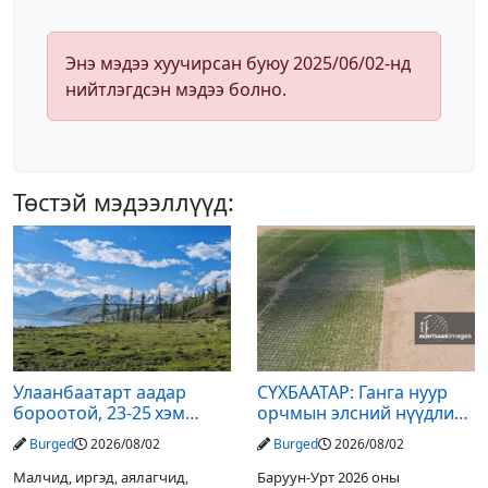
Энэ мэдээ хуучирсан буюу 2025/06/02-нд
нийтлэгдсэн мэдээ болно.
Төстэй мэдээллүүд:
Улаанбаатарт аадар
СҮХБААТАР: Ганга нуур
бороотой, 23-25 хэм
орчмын элсний нүүдлийг
дулаан байна
зогсоох туршилтын ажил
Burged
2026/08/02
Burged
2026/08/02
үр дүнгээ өгч эхэлжээ
Малчид, иргэд, аялагчид,
Баруун-Урт 2026 оны