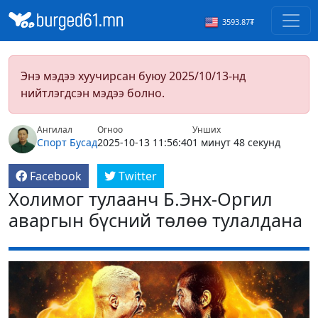
3593.87₮
Энэ мэдээ хуучирсан буюу 2025/10/13-нд
нийтлэгдсэн мэдээ болно.
Ангилал
Огноо
Унших
Спорт
Бусад
2025-10-13 11:56:40
1 минут 48 секунд
Facebook
Twitter
Холимог тулаанч Б.Энх-Оргил
аваргын бүсний төлөө тулалдана