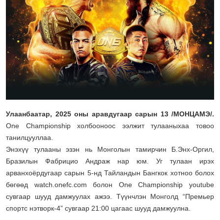
Улаанбаатар, 2025 оны аравдугаар сарын 13 /МОНЦАМЭ/.
One Championship холбооноос ээлжит тулааныхаа товоо
танилцууллаа.
Энэхүү тулааны эзэн нь Монголын тамирчин Б.Энх-Оргил,
Бразилын Фабрицио Андраж нар юм. Уг тулаан ирэх
арванхоёрдугаар сарын 5-нд Тайландын Бангкок хотноо болох
бөгөөд watch.onefc.com болон One Championship youtube
сувгаар шууд дамжуулах ажээ. Түүнчлэн Монголд “Премьер
спортс нэтворк-4” сувгаар 21:00 цагаас шууд дамжуулна.