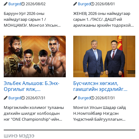
зогсоох туршилтын ажил
Ж.Инфантино мэдэгдэв
Burged
2026/08/02
Burged
2026/08/01
үр дүнгээ өгч эхэлжээ
Баруун-Урт 2026 оны
ЖЕНЕВ, 2026 оны наймдугаар
наймдугаар сарын 1 /
сарын 1. /ТАСС/. ДАШТ-ий
МОНЦАМЭ/. Монгол Улсын
арилжааны эрхийн тодорхой
Ерөнхийлөгчийн санаачилгаар
хувийг хувийн хөрөнгө
Дарьгангын Ганга нуурыг
оруулагчдад худалдах
сэргээн, хамгаалах төслийг
төслөөсөө татгалзахаар
улсын төсвийн хөрөнгө
шийдвэрлэснээ ФИФА-гийн
оруулалтаар хийж буй.
ерөнхийлөгч Жанни
Төслийн
Эльбек Алышов: Б.Энх-
Бүсчилсэн хөгжил,
Оргилыг ялж,
гамшгийн эрсдэлийг
гэрийнхэндээ байшин
бууруулах чиглэлээр
Burged
2026/07/31
Burged
2026/07/31
авч өгнө
НҮБ-тай хамтын
ажиллагаагаа
Мэргэжлийн холимог тулааны
Монгол Улсын Шадар сайд
өргөжүүлэхээр санал
дэлхийн шилдэг холбоодын
Н.Номтойбаяр Нэгдсэн
солилцлоо
нэг "ONE Championship"-ийн
Үндэстний Байгууллагын
ээлжит өдөрлөг
Суурин зохицуулагч Яап ван
өнөөдөр/2026.07.31/ болно. Энэ
Хиердэнийг хүлээн авч уулзан,
ШИНЭ МЭДЭЭ
өдөрлөгийн оргил тулааны
Монгол Улс, НҮБ-ын хамтын