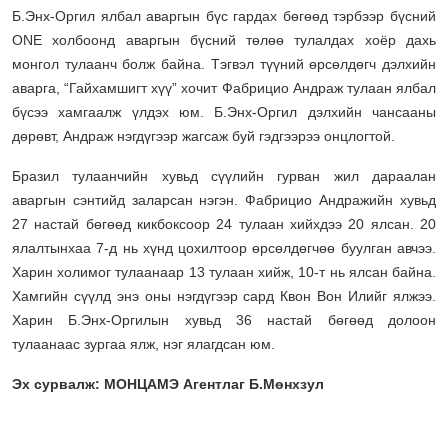
Б.Энх-Оргил ялбал аваргын бүс гардах бөгөөд тэрбээр бүсний
ONE холбоонд аваргын бүсний төлөө тулалдах хоёр дахь
монгол тулаанч болж байна. Тэгвэл түүний өрсөлдөгч дэлхийн
аварга, “Гайхамшигт хүү” хочит Фабрицио Андраж тулаан ялбал
бүсээ хамгаалж үлдэх юм. Б.Энх-Оргил дэлхийн чансааны
дөрөвт, Андраж нэгдүгээр жагсаж буй гэдгээрээ онцлогтой.
Бразил тулаанчийн хувьд сүүлийн гурван жил дараалан
аваргын сэнтийд заларсан нэгэн. Фабрицио Андражийн хувьд
27 настай бөгөөд кикбоксоор 24 тулаан хийхдээ 20 ялсан. 20
ялалтынхаа 7-д нь хүнд цохилтоор өрсөлдөгчөө буулган авчээ.
Харин холимог тулаанаар 13 тулаан хийж, 10-т нь ялсан байна.
Хамгийн сүүлд энэ оны нэгдүгээр сард Квон Вон Илийг ялжээ.
Харин Б.Энх-Оргилын хувьд 36 настай бөгөөд долоон
тулаанаас зургаа ялж, нэг ялагдсан юм.
Эх сурвалж: МОНЦАМЭ Агентлаг Б.Мөнхзул