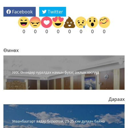
Facebook
Twitter
0
0
0
0
0
0
0
0
Өмнөх
УИХ: Өнөөдөр хуралдах намын бүлэг, ажлын хэсгүүд
Дараах
Улаанбаатарт аадар бороотой, 23-25 хэм дулаан байна