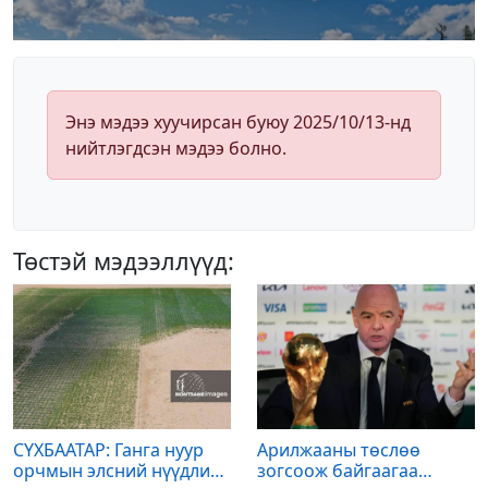
Энэ мэдээ хуучирсан буюу 2025/10/13-нд
нийтлэгдсэн мэдээ болно.
Төстэй мэдээллүүд:
СҮХБААТАР: Ганга нуур
Арилжааны төслөө
орчмын элсний нүүдлийг
зогсоож байгаагаа