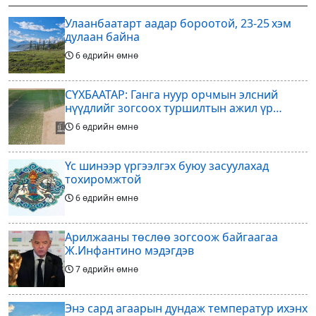
эзэд нь бантам жингийн аварга
ажиллагааны өнөөгийн байдал
Улаанбаатарт аадар бороотой, 23-25 хэм
болон цаашдын
дулаан байна
6 өдрийн өмнө
СҮХБААТАР: Ганга нуур орчмын элсний
нүүдлийг зогсоох туршилтын ажил үр
дүнгээ өгч эхэлжээ
6 өдрийн өмнө
Үс шинээр үргээлгэх буюу засуулахад
тохиромжтой
6 өдрийн өмнө
Арилжааны төслөө зогсоож байгаагаа
Ж.Инфантино мэдэгдэв
7 өдрийн өмнө
Энэ сард агаарын дундаж температур ихэнх