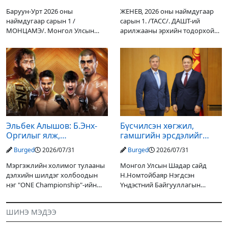
үр дүнгээ өгч эхэлжээ
Баруун-Урт 2026 оны
ЖЕНЕВ, 2026 оны наймдугаар
наймдугаар сарын 1 /
сарын 1. /ТАСС/. ДАШТ-ий
МОНЦАМЭ/. Монгол Улсын
арилжааны эрхийн тодорхой
Ерөнхийлөгчийн санаачилгаар
хувийг хувийн хөрөнгө
Дарьгангын Ганга нуурыг
оруулагчдад худалдах
сэргээн, хамгаалах төслийг
төслөөсөө татгалзахаар
улсын төсвийн хөрөнгө
шийдвэрлэснээ ФИФА-гийн
оруулалтаар хийж буй.
ерөнхийлөгч Жанни
Төслийн
Эльбек Алышов: Б.Энх-
Бүсчилсэн хөгжил,
Оргилыг ялж,
гамшгийн эрсдэлийг
гэрийнхэндээ байшин
бууруулах чиглэлээр
Burged
2026/07/31
Burged
2026/07/31
авч өгнө
НҮБ-тай хамтын
ажиллагаагаа
Мэргэжлийн холимог тулааны
Монгол Улсын Шадар сайд
өргөжүүлэхээр санал
дэлхийн шилдэг холбоодын
Н.Номтойбаяр Нэгдсэн
солилцлоо
нэг "ONE Championship"-ийн
Үндэстний Байгууллагын
ээлжит өдөрлөг
Суурин зохицуулагч Яап ван
өнөөдөр/2026.07.31/ болно. Энэ
Хиердэнийг хүлээн авч уулзан,
ШИНЭ МЭДЭЭ
өдөрлөгийн оргил тулааны
Монгол Улс, НҮБ-ын хамтын
эзэд нь бантам жингийн аварга
ажиллагааны өнөөгийн байдал