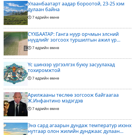
Улаанбаатарт аадар бороотой, 23-25 хэм
болон цаашдын
дулаан байна
7 өдрийн өмнө
СҮХБААТАР: Ганга нуур орчмын элсний
нүүдлийг зогсоох туршилтын ажил үр
дүнгээ өгч эхэлжээ
7 өдрийн өмнө
Үс шинээр үргээлгэх буюу засуулахад
тохиромжтой
7 өдрийн өмнө
Арилжааны төслөө зогсоож байгаагаа
Ж.Инфантино мэдэгдэв
7 өдрийн өмнө
Энэ сард агаарын дундаж температур ихэнх
нутгаар олон жилийн дунджаас дулаан