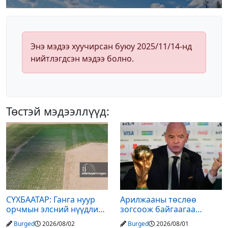
Энэ мэдээ хуучирсан буюу 2025/11/14-нд
нийтлэгдсэн мэдээ болно.
Төстэй мэдээллүүд:
СҮХБААТАР: Ганга нуур
Арилжааны төслөө
орчмын элсний нүүдлийг
зогсоож байгаагаа
зогсоох туршилтын ажил
Ж.Инфантино мэдэгдэв
Burged
2026/08/02
Burged
2026/08/01