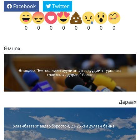
Facebook
Twitter
0
0
0
0
0
0
0
0
Өмнөх
Өнөөдөр: “Өмгөөллийн хуулийн этгээдүүдийн туршлага
солилцох өдөрлөг” болно
Дараах
Улаанбаатарт аадар бороотой, 23-25 хэм дулаан байна