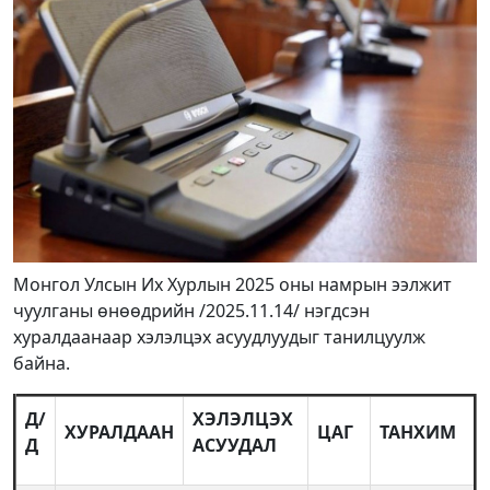
Монгол Улсын Их Хурлын 2025 оны намрын ээлжит
чуулганы өнөөдрийн /2025.11.14/ нэгдсэн
хуралдаанаар хэлэлцэх асуудлуудыг танилцуулж
байна.
Д/
ХЭЛЭЛЦЭХ
ХУРАЛДААН
ЦАГ
ТАНХИМ
Д
АСУУДАЛ