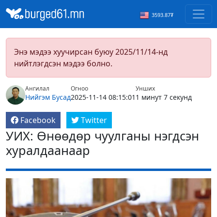
3593.87₮
Энэ мэдээ хуучирсан буюу 2025/11/14-нд
нийтлэгдсэн мэдээ болно.
Ангилал
Огноо
Унших
Нийгэм
Бусад
2025-11-14 08:15:01
1 минут 7 секунд
Facebook
Twitter
УИХ: Өнөөдөр чуулганы нэгдсэн
хуралдаанаар