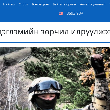
Нийгэм
Спорт
Боловсрол
Байгаль орчин
Аялал жуулчлал
3593.93₮
дэглэмийн зөрчил илрүүлжэ