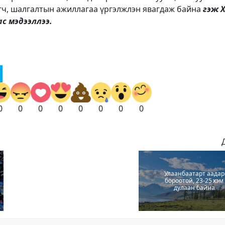
гч, шалгалтын ажиллагаа үргэлжлэн явагдаж байна
гэж 
с мэдээллээ.
0
0
0
0
0
0
0
0
Улаанбаатарт аадар
бороотой, 23-25 хэм
дулаан байна