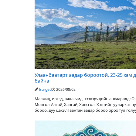
Улаанбаатарт аадар бороотой, 23-25 хэм 
байна
Burged
2026/08/02
Малчид, иргэд, аялагчид, тээвэрчдийн анхааралд: 
Монгол-Алтай, Хангай, Хөвсгөл, Хэнтийн уулархаг н
бороо, дуу цахилгаантай аадар бороо орох тул гол
түвшин нэмэгдэх, нөөлөг