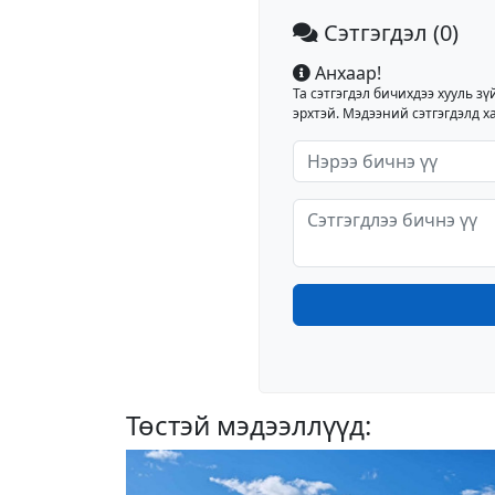
Сэтгэгдэл
(0)
Анхаар!
Та сэтгэгдэл бичихдээ хууль зү
эрхтэй. Мэдээний сэтгэгдэлд ха
Төстэй мэдээллүүд: