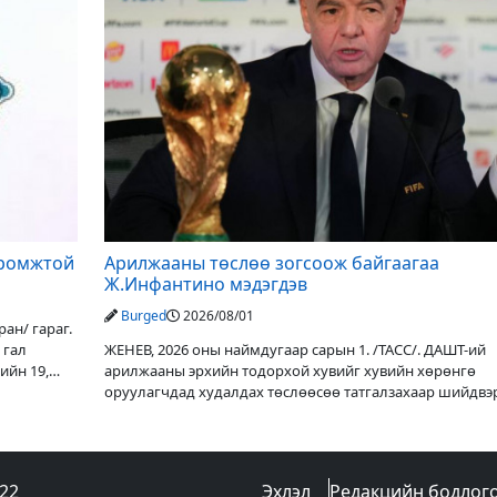
иромжтой
Арилжааны төслөө зогсоож байгаагаа
Ж.Инфантино мэдэгдэв
Burged
2026/08/01
ан/ гараг.
 гал
ЖЕНЕВ, 2026 оны наймдугаар сарын 1. /ТАСС/. ДАШТ-ий
ийн 19,
арилжааны эрхийн тодорхой хувийг хувийн хөрөнгө
оруулагчдад худалдах төслөөсөө татгалзахаар шийдвэ
ФИФА-гийн ерөнхийлөгч Жанни
022
Эхлэл
Редакцийн бодлог