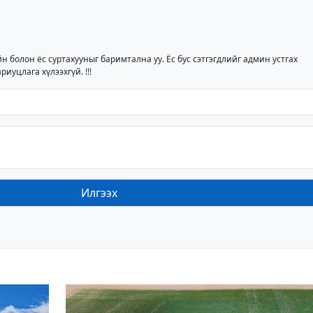
йн болон ёс суртахууныг баримтална уу. Ёс бус сэтгэгдлийг админ устгах
риуцлага хүлээхгүй. !!!
Илгээх