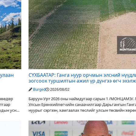
дулаан
СҮХБААТАР: Ганга нуур орчмын элсний нүүдл
зогсоох туршилтын ажил үр дүнгээ өгч эхэлж
Burged
2026/08/02
Өнөөдөр
Баруун-Урт 2026 оны наймдугаар сарын 1 /МОНЦАМЭ/.
утгаар
Улсын Ерөнхийлөгчийн санаачилгаар Дарьгангын Ганг
уудын усны
нуурыг сэргээн, хамгаалах төслийг улсын төсвийн хөрө
оруулалтаар хийж буй. Төслийн