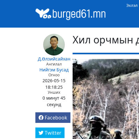
Эхлэл
Хил орчмын 
Д.Өлзийсайхан
Ангилал
Нийгэм
Бусад
Огноо
2026-05-15
18:18:25
Унших
0 минут 45
секунд
Facebook
Twitter