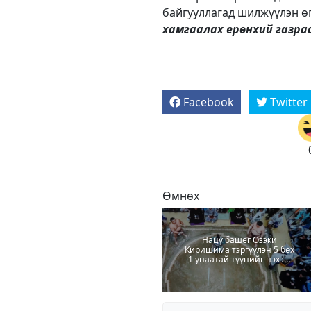
байгууллагад шилжүүлэн ө
хамгаалах ерөнхий газраа
Facebook
Twitter
Өмнөх
Нацү башёг Озэки
Киришима тэргүүлэн 5 бөх
1 унаатай түүнийг нэхэж
байна