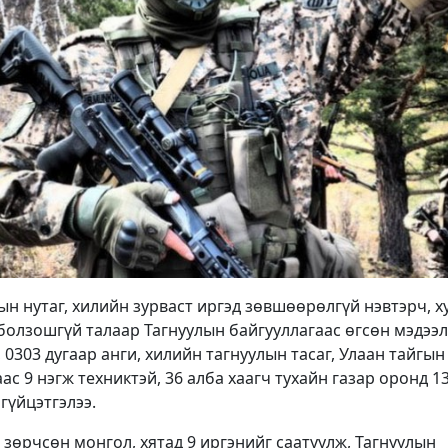
н нутаг, хилийн зурваст иргэд зөвшөөрөлгүй нэвтэрч, х
болзошгүй талаар Тагнуулын байгууллагаас өгсөн мэдээ
 0303 дугаар анги, хилийн тагнуулын тасаг, Улаан тайгын
ас 9 нэгж техниктэй, 36 алба хаагч тухайн газар оронд 1
гүйцэтгэлээ.
зөрчсөн монгол, хятад 9 иргэнийг саатуулж, Тагнуулын