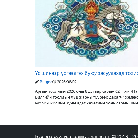
Үс шинээр үргээлгэх буюу засуулахад тох
Burged
2026/08/02
Аргын тооллын 2026 оны 8 дугаар сарын 02. Ням /Нар
Билгийн тооллын XVII жарны “Сүрээр дарагч” хэмээх
Морин жилийн Зуны адаг хөхөгчин хонь сарын шин
Адъяа /Асралт/
Бүх эрх хуулиар хамгаалагдсан. © 2019 - 2