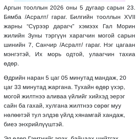
Аргын тооллын 2026 оны
5 дугаа
р сарын 2
3
.
Бямба
/
Асралт
/ гараг. Билгийн тооллын XVII
жарны “Сүрээр дарагч” хэмээх Гал Морин
жилийн
Зуны тэргүүн харагчин могой
сарын
шинийн
7, Санчир /Асралт/
гараг.
Нэг цагаан
мэнгэтэй,
Их морь
одтой,
улаагчин тахиа
өдөр.
Өдрийн наран
5
цаг
05
минутад мандаж,
20
цаг
33
минутад жаргана. Тухайн өдөр
үхэр,
могой жилтнээ
аливаа үйлийг хийхэд эерэг
сайн
ба гахай, хулгана
жилтнээ
сөрөг муу
нөлөөтэй тул элдэв үйлд хянамгай хандаж,
биеэ энхрийлүүштэй
.
Эл
өдөр Гэмтнийг эрэх, байцаах шийтгэх,