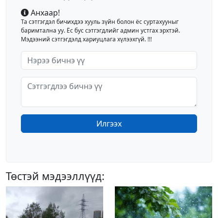
Анхаар!
Та сэтгэгдэл бичихдээ хууль зүйн болон ёс суртахууныг
баримтална уу. Ёс бус сэтгэгдлийг админ устгах эрхтэй.
Мэдээний сэтгэгдэлд хариуцлага хүлээхгүй. !!!
Илгээх
Төстэй мэдээллүүд: