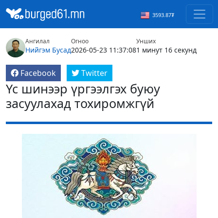
3593.87₮
Ангилал
Огноо
Унших
Нийгэм
Бусад
2026-05-23 11:37:08
1 минут 16 секунд
Facebook
Twitter
Үс шинээр үргээлгэх буюу
засуулахад тохиромжгүй