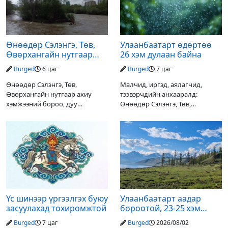
Өнөөдөр Сэлэнгэ, Төв,
Улаанбаатарт өдөртөө
Өвөрхангайн нутгаар
26 хэм дулаан байна
аадар орж, үерлэх
Burged
6 цаг
Burged
7 цаг
аюултайг анхааруулав
Өнөөдөр Сэлэнгэ, Төв,
Малчид, иргэд, аялагчид,
Өвөрхангайн нутгаар ахиу
тээвэрчдийн анхааралд:
хэмжээний бороо, дуу
Өнөөдөр Сэлэнгэ, Төв,
цахилгаантай аадар орох тул
Өвөрхангайн нутгаар ахиухан
голын усны түвшин нэмэгдэх,
хэмжээний бороо, дуу
нөөлөг салхи, мөндөр, аянга
цахилгаантай аадар бороо
цахилгаан, үерийн аюулаас
орох тул голын усны түвшин
сэрэмжлэхийг
нэмэгдэх, нөөлөг салхи,
Үс шинээр үргээлгэх буюу
Улаанбаатарт аадар
засуулахад тохиромжтой
бороотой, 23-25 хэм
дулаан байна
Burged
7 цаг
Burged
2026/08/02