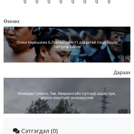
0
0
0
0
0
0
0
0
Өмнөх
Озэки Киришима Б.Лхагвасүрэн 11 даваатай Нацү башёг
тэргүүлж байна
Дараах
Өнөөдөр Сэлэнгэ, Төв, Өвөрхангайн нутгаар аадар орж,
үерлэх аюултайг анхааруулав
Сэтгэгдэл
(0)