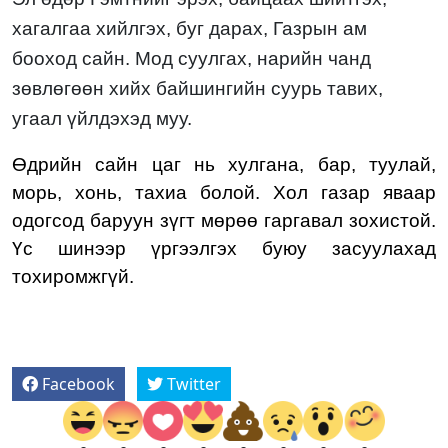
хагалгаа хийлгэх, буг дарах, Газрын ам
бооход сайн. Мод суулгах, нарийн чанд
зөвлөгөөн хийх байшингийн суурь тавих,
угаал үйлдэхэд
муу.
Өдрийн сайн цаг нь
хулгана, бар
,
ту
у
лай,
морь, хонь, тахиа
болой. Хол газар яваар
одогсод
баруун зүгт
мөрөө гаргавал зохистой.
Үс шинээр үргээлгэх буюу засуулахад
тохиромжгүй.
Facebook
Twitter