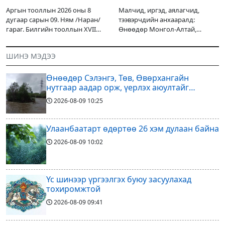
Аргын тооллын 2026 оны 8
Малчид, иргэд, аялагчид,
дугаар сарын 09. Ням /Наран/
тээвэрчдийн анхааралд:
гараг. Билгийн тооллын XVII
Өнөөдөр Монгол-Алтай,
жарны “Сүрээр дарагч” хэмээх
Хангай, Хөвсгөл, Хэнтийн
гал Морин жилийн Зуны адаг
уулархаг нутгаар бороо, дуу
ШИНЭ МЭДЭЭ
хөхөгчин хонь сарын шинийн
цахилгаантай аадар бороо
19, Адъяа /Наран/
орох тул голуудын усны
Өнөөдөр Сэлэнгэ, Төв, Өвөрхангайн
түвшин нэмэгдэх, нөөлөг
нутгаар аадар орж, үерлэх аюултайг
анхааруулав
2026-08-09
10:25
Улаанбаатарт өдөртөө 26 хэм дулаан байна
2026-08-09
10:02
Үс шинээр үргээлгэх буюу засуулахад
тохиромжтой
2026-08-09
09:41