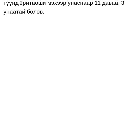
түү
нд
ёритаоши
мэхээр
унаснаар 11 даваа, 3
унаатай болов
.