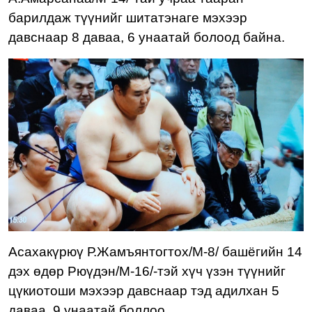
барилдаж түүнийг шитатэнаге мэхээр
давснаар 8 даваа, 6 унаатай болоод байна.
Асахакүрюү Р.Жамъянтогтох
/М-8/ башёгийн 14
дэх өдөр Рюүдэн/М-16/-тэй хүч үзэн түүнийг
цүкиотоши мэхээр давснаар тэд адилхан 5
даваа, 9 унаатай боллоо.