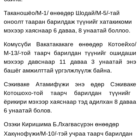
Таканошёо/М-1/ өнөөдөр Шодай/М-5/-тай
оноолт тааран барилдаж т
үүнийг хатакикоми
мэхээр хаяснаар 6 даваа, 8 унаатай боллоо.
Комүсүби Вакатакакаге өнөөдөр Котоейхо/
М-13/-той таарч барилдан түүнийг ошидаши
мэхээр давснаар 11 даваа 3 унаатай энэ
башёг амжилттай үргэлжлүүлж байна.
Сэкиваке Атамифүжи энэ өдөр С
эки
ваке
Кото
шохо-той таарч барилдан түүнийг
ёрикири мэхээр хаяснаар тэд адилхан 8 даваа
6 унаатай болов.
Озэки Киришима Б.Лхагвасүрэн
өнөөдөр
Хакүнофүжи/М-10/-тэй учраа
таарч барилдан