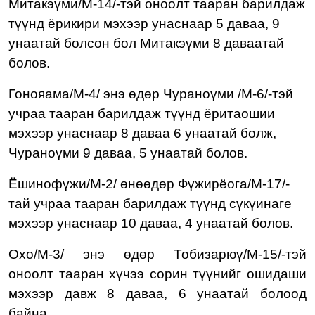
Митакэүми/М-14/-тэй оноолт тааран барилдаж
түүнд ёрикири мэхээр унаснаар 5 даваа, 9
унаатай болсон бол Митакэүми 8 даваатай
болов.
Гонояама/М-4/ энэ өдөр Чураноүми /М-6/-тэй
учраа тааран барилдаж түүнд ёритаошии
мэхээр унаснаар 8 даваа 6 унаатай болж,
Чураноүми 9 даваа, 5 унаатай болов.
Ёшинофүжи/М-2/ өнөөдөр Фүжирёога/М-17/-
тай учраа тааран барилдаж түүнд сүкүинаге
мэхээр унаснаар 10 даваа, 4 унаатай болов.
Охо/М-3/ энэ өдөр Тобизарюү/М-15/-тэй
оноолт тааран хүчээ сорин түүнийг ошидаши
мэхээр давж 8 даваа, 6 унаатай болоод
байна.