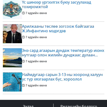
Үс шинээр үргээлгэх буюу засуулахад
тохиромжтой
7 өдрийн өмнө
Арилжааны төслөө зогсоож байгаагаа
Ж.Инфантино мэдэгдэв
7 өдрийн өмнө
Энэ сард агаарын дундаж температур ихэнх
нутгаар олон жилийн дунджаас дулаан
байна
7 өдрийн өмнө
Наймдугаар сарын 3-13-ны хооронд халуун
ус түр хязгаарлах бүс, хороолол
7 өдрийн өмнө
Үс шинээр үргээлгэх буюу засуулахад
тохиромжгүй
Эхлэл
Редакцийн бодлого