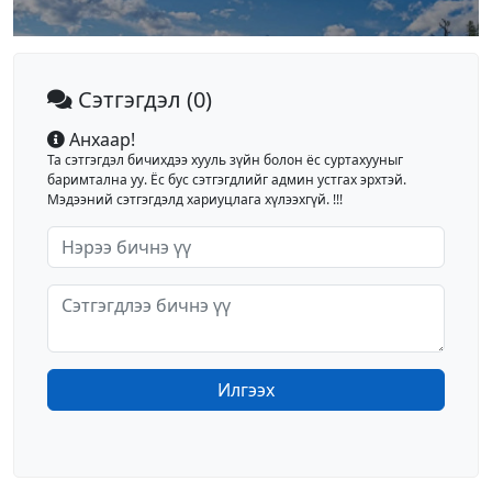
Сэтгэгдэл
(0)
Анхаар!
Та сэтгэгдэл бичихдээ хууль зүйн болон ёс суртахууныг
баримтална уу. Ёс бус сэтгэгдлийг админ устгах эрхтэй.
Мэдээний сэтгэгдэлд хариуцлага хүлээхгүй. !!!
Илгээх