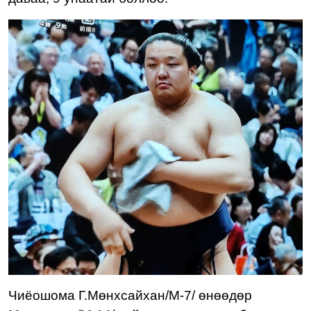
Чиёошома Г.Мөнхсайхан
/М-7/ өнөөдөр