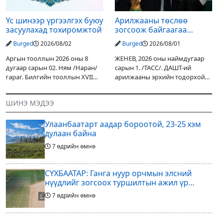
Үс шинээр үргээлгэх буюу
Арилжааны төслөө
засуулахад тохиромжтой
зогсоож байгаагаа
Ж.Инфантино мэдэгдэв
Burged
2026/08/02
Burged
2026/08/01
Аргын тооллын 2026 оны 8
ЖЕНЕВ, 2026 оны наймдугаар
дугаар сарын 02. Ням /Наран/
сарын 1. /ТАСС/. ДАШТ-ий
гараг. Билгийн тооллын XVII
арилжааны эрхийн тодорхой
жарны “Сүрээр дарагч” хэмээх
хувийг хувийн хөрөнгө
гал Морин жилийн Зуны адаг
оруулагчдад худалдах
ШИНЭ МЭДЭЭ
хөхөгчин хонь сарын шинийн
төслөөсөө татгалзахаар
19, Адъяа /Асралт/
шийдвэрлэснээ ФИФА-гийн
Улаанбаатарт аадар бороотой, 23-25 хэм
ерөнхийлөгч Жанни
дулаан байна
7 өдрийн өмнө
СҮХБААТАР: Ганга нуур орчмын элсний
нүүдлийг зогсоох туршилтын ажил үр
дүнгээ өгч эхэлжээ
7 өдрийн өмнө