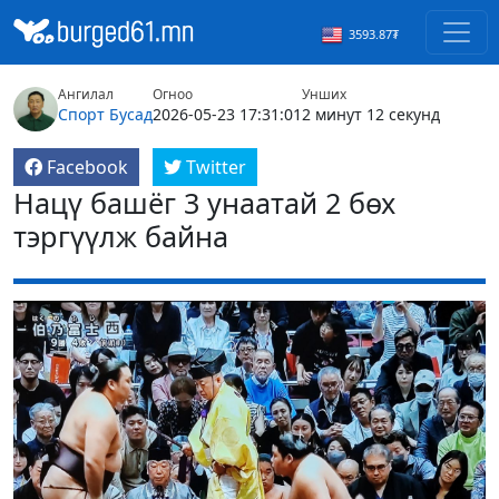
3593.87₮
Ангилал
Огноо
Унших
Спорт
Бусад
2026-05-23 17:31:01
2 минут 12 секунд
Facebook
Twitter
Нацү башёг 3 унаатай 2 бөх
тэргүүлж байна