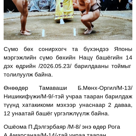
Сүмо бөх
сонирхогч та бүхэндээ Японы
мэргэжлийн сүмо бөхийн
Нацү башёгийн
1
4
д
эх
өдрийн
/2026.05.
2
3/
барилдааны тоймыг
толилуулж байна.
Өнөөдөр
Тамаваши Б.Мөнх-Оргил/М-
13
/
Нишикифүжи/М-9/-тэй
учраа тааран барилдаж
түүн
д хатакикоми мэхээр унаснаар
2 даваа,
1
2 унаатай башёг үргэлжлүүлж байна.
Ошёома П.Дэлгэрбаяр /М-
8
/
энэ өдөр
Рога
А.Амарсанаа/М-1
4
/
-тай учраа тааран