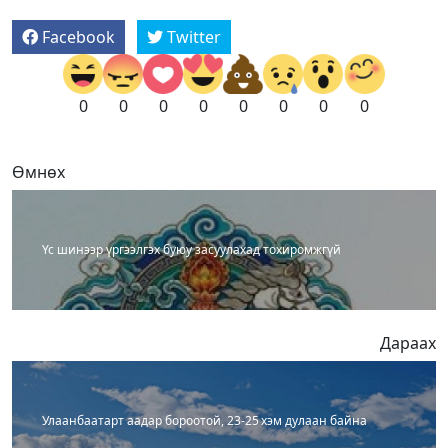
Facebook
Twitter
0
0
0
0
0
0
0
0
Өмнөх
Үс шинээр үргээлгэх буюу засуулахад тохиромжгүй
Дараах
Улаанбаатарт аадар бороотой, 23-25 хэм дулаан байна