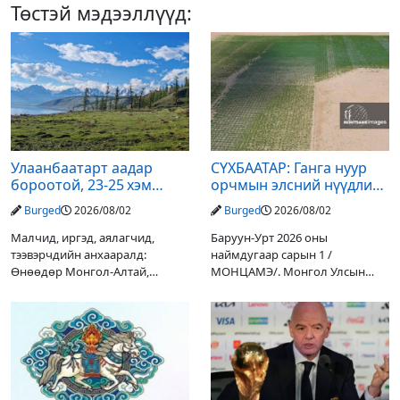
Төстэй мэдээллүүд:
Улаанбаатарт аадар
СҮХБААТАР: Ганга нуур
бороотой, 23-25 хэм
орчмын элсний нүүдлийг
дулаан байна
зогсоох туршилтын ажил
Burged
2026/08/02
Burged
2026/08/02
үр дүнгээ өгч эхэлжээ
Малчид, иргэд, аялагчид,
Баруун-Урт 2026 оны
тээвэрчдийн анхааралд:
наймдугаар сарын 1 /
Өнөөдөр Монгол-Алтай,
МОНЦАМЭ/. Монгол Улсын
Хангай, Хөвсгөл, Хэнтийн
Ерөнхийлөгчийн санаачилгаар
уулархаг нутгаар бороо, дуу
Дарьгангын Ганга нуурыг
цахилгаантай аадар бороо
сэргээн, хамгаалах төслийг
орох тул голуудын усны
улсын төсвийн хөрөнгө
түвшин нэмэгдэх, нөөлөг
оруулалтаар хийж буй.
Төслийн