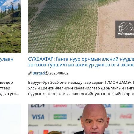
дулаан
СҮХБААТАР: Ганга нуур орчмын элсний нүүдл
зогсоох туршилтын ажил үр дүнгээ өгч эхэлж
Burged
2026/08/02
Өнөөдөр
Баруун-Урт 2026 оны наймдугаар сарын 1 /МОНЦАМЭ/.
утгаар
Улсын Ерөнхийлөгчийн санаачилгаар Дарьгангын Ганг
уудын усны
нуурыг сэргээн, хамгаалах төслийг улсын төсвийн хөрө
оруулалтаар хийж буй. Төслийн