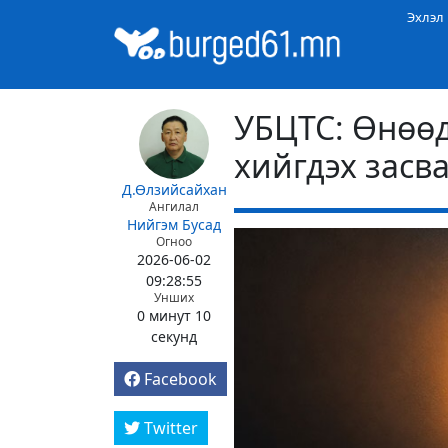
Эхлэл
УБЦТС: Өнөөд
хийгдэх засв
Д.Өлзийсайхан
Ангилал
Нийгэм
Бусад
Огноо
2026-06-02
09:28:55
Унших
0 минут 10
секунд
Facebook
Twitter