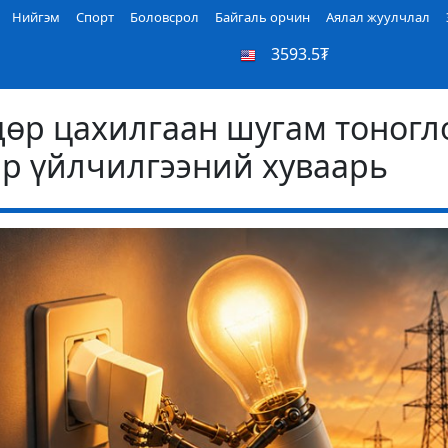
Нийгэм
Спорт
Боловсрол
Байгаль орчин
Аялал жуулчлал
3593.5₮
өр цахилгаан шугам тоногл
ар үйлчилгээний хуваарь