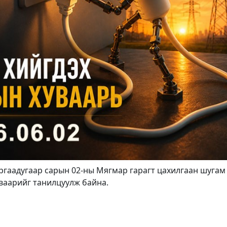
ргаадугаар сарын 02-ны Мягмар гарагт цахилгаан шугам
ваарийг танилцуулж байна.