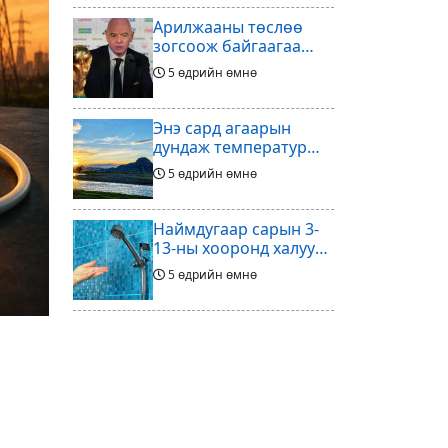
Арилжааны төслөө
зогсоож байгаагаа
Ж.Инфантино
5 өдрийн өмнө
мэдэгдэв
Энэ сард агаарын
дундаж температур
ихэнх нутгаар олон
5 өдрийн өмнө
жилийн дунджаас
дулаан байна
Наймдугаар сарын 3-
13-ны хооронд халуун
ус түр хязгаарлах бүс,
5 өдрийн өмнө
хороолол
Үс шинээр үргээлгэх
буюу засуулахад
тохиромжгүй
5 өдрийн өмнө
Хөлбөмбөгийг зарж