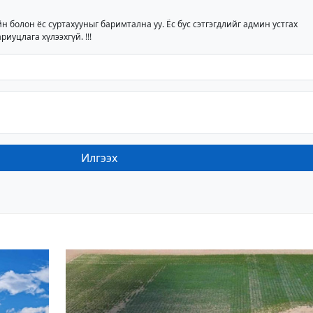
йн болон ёс суртахууныг баримтална уу. Ёс бус сэтгэгдлийг админ устгах
риуцлага хүлээхгүй. !!!
Илгээх