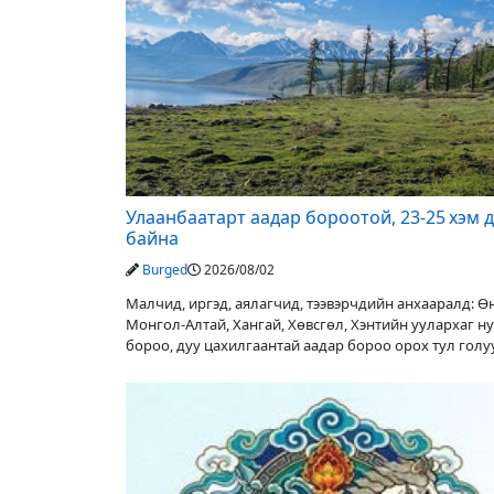
Улаанбаатарт аадар бороотой, 23-25 хэм 
байна
Burged
2026/08/02
Малчид, иргэд, аялагчид, тээвэрчдийн анхааралд: 
Монгол-Алтай, Хангай, Хөвсгөл, Хэнтийн уулархаг н
бороо, дуу цахилгаантай аадар бороо орох тул гол
түвшин нэмэгдэх, нөөлөг