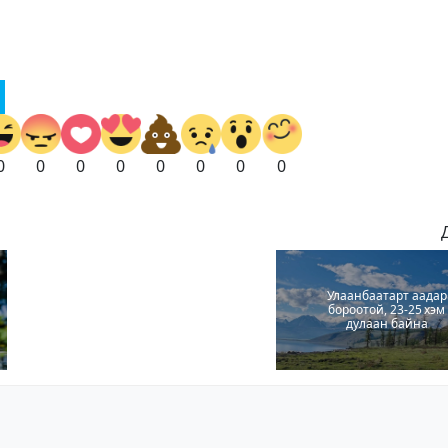
0
0
0
0
0
0
0
0
Улаанбаатарт аадар
бороотой, 23-25 хэм
дулаан байна