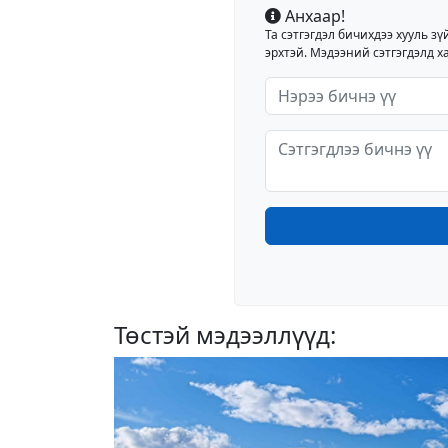
Анхаар!
Та сэтгэгдэл бичихдээ хууль зү
эрхтэй. Мэдээний сэтгэгдэлд ха
Төстэй мэдээллүүд: