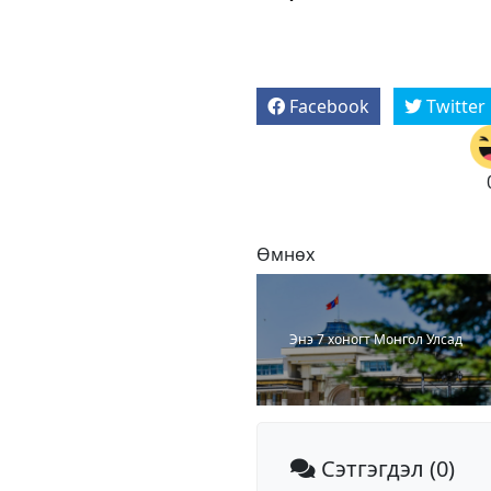
Facebook
Twitter
Өмнөх
Энэ 7 хоногт Монгол Улсад
Сэтгэгдэл
(0)