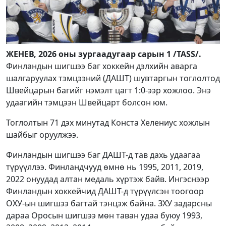
ЖЕНЕВ, 2026 оны зургаадугаар сарын 1 /TASS/.
Финландын шигшээ баг хоккейн дэлхийн аварга
шалгаруулах тэмцээний (ДАШТ) шувтаргын тоглолтод
Швейцарын багийг нэмэлт цагт 1:0-ээр хожлоо. Энэ
удаагийн тэмцээн Швейцарт болсон юм.
Тоглолтын 71 дэх минутад Конста Хелениус хожлын
шайбыг оруулжээ.
Финландын шигшээ баг ДАШТ-д тав дахь удаагаа
түрүүллээ. Финландчууд өмнө нь 1995, 2011, 2019,
2022 онуудад алтан медаль хүртэж байв. Ингэснээр
Финландын хоккейчид ДАШТ-д түрүүлсэн тоогоор
ОХУ-ын шигшээ багтай тэнцэж байна. ЗХУ задарсны
дараа Оросын шигшээ мөн таван удаа буюу 1993,