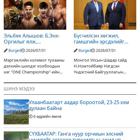
улсын төсвийн хөрөнгө
шийдвэрлэснээ ФИФА-гийн
оруулалтаар хийж буй.
ерөнхийлөгч Жанни
Төслийн
Эльбек Алышов: Б.Энх-
Бүсчилсэн хөгжил,
Оргилыг ялж,
гамшгийн эрсдэлийг
гэрийнхэндээ байшин
бууруулах чиглэлээр
Burged
2026/07/31
Burged
2026/07/31
авч өгнө
НҮБ-тай хамтын
ажиллагаагаа
Мэргэжлийн холимог тулааны
Монгол Улсын Шадар сайд
өргөжүүлэхээр санал
дэлхийн шилдэг холбоодын
Н.Номтойбаяр Нэгдсэн
солилцлоо
нэг "ONE Championship"-ийн
Үндэстний Байгууллагын
ээлжит өдөрлөг
Суурин зохицуулагч Яап ван
өнөөдөр/2026.07.31/ болно. Энэ
Хиердэнийг хүлээн авч уулзан,
ШИНЭ МЭДЭЭ
өдөрлөгийн оргил тулааны
Монгол Улс, НҮБ-ын хамтын
эзэд нь бантам жингийн аварга
ажиллагааны өнөөгийн байдал
Улаанбаатарт аадар бороотой, 23-25 хэм
болон цаашдын
дулаан байна
6 өдрийн өмнө
СҮХБААТАР: Ганга нуур орчмын элсний
нүүдлийг зогсоох туршилтын ажил үр