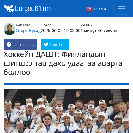
3593.93₮
Ангилал
Огноо
Унших
Спорт
Бусад
2026-06-02 10:05:00
1 минут 46 секунд
Facebook
Twitter
Хоккейн ДАШТ: Финландын
шигшээ тав дахь удаагаа аварга
боллоо