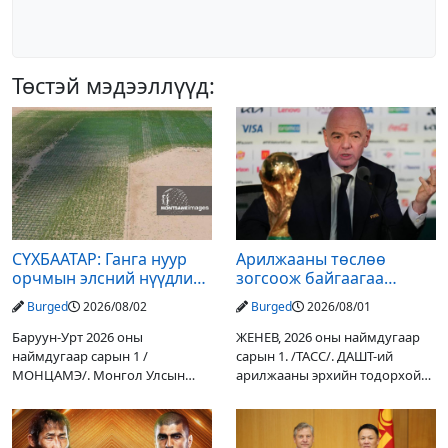
Төстэй мэдээллүүд:
СҮХБААТАР: Ганга нуур
Арилжааны төслөө
орчмын элсний нүүдлийг
зогсоож байгаагаа
зогсоох туршилтын ажил
Ж.Инфантино мэдэгдэв
Burged
2026/08/02
Burged
2026/08/01
үр дүнгээ өгч эхэлжээ
Баруун-Урт 2026 оны
ЖЕНЕВ, 2026 оны наймдугаар
наймдугаар сарын 1 /
сарын 1. /ТАСС/. ДАШТ-ий
МОНЦАМЭ/. Монгол Улсын
арилжааны эрхийн тодорхой
Ерөнхийлөгчийн санаачилгаар
хувийг хувийн хөрөнгө
Дарьгангын Ганга нуурыг
оруулагчдад худалдах
сэргээн, хамгаалах төслийг
төслөөсөө татгалзахаар