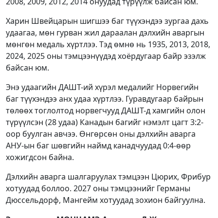
2008, 2009, 2012, 2014 онуудад түрүүлж байсан юм.
Харин Швейцарын шигшээ баг түүхэндээ зургаа дахь
удаагаа, мөн гурван жил дараалан дэлхийн аваргын
мөнгөн медаль хүртлээ. Тэд өмнө нь 1935, 2013, 2018,
2024, 2025 оны тэмцээнүүдэд хоёрдугаар байр эзэлж
байсан юм.
Энэ удаагийн ДАШТ-ий хүрэл медалийг Норвегийн
баг түүхэндээ анх удаа хүртлээ. Гуравдугаар байрын
төлөөх тоглолтод норвегчууд ДАШТ-д хамгийн олон
түрүүлсэн (28 удаа) Канадын багийг нэмэлт цагт 3:2-
оор буулган авчээ. Өнгөрсөн оны дэлхийн аварга
АНУ-ын баг шөвгийн наймд канадчуудад 0:4-өөр
хожигдсон байна.
Дэлхийн аварга шалгаруулах тэмцээн Цюрих, Фрибур
хотуудад боллоо. 2027 оны тэмцээнийг Германы
Дюссельдорф, Мангейм хотуудад зохион байгуулна.