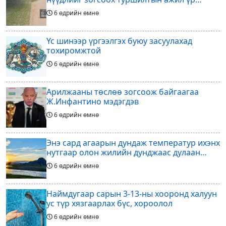
дүнгээ өгч эхэлжээ
6 өдрийн өмнө
Үс шинээр үргээлгэх буюу засуулахад
тохиромжтой
6 өдрийн өмнө
Арилжааны төслөө зогсоож байгаагаа
Ж.Инфантино мэдэгдэв
6 өдрийн өмнө
Энэ сард агаарын дундаж температур ихэнх
нутгаар олон жилийн дунджаас дулаан
байна
6 өдрийн өмнө
Наймдугаар сарын 3-13-ны хооронд халуун
ус түр хязгаарлах бүс, хороолол
6 өдрийн өмнө