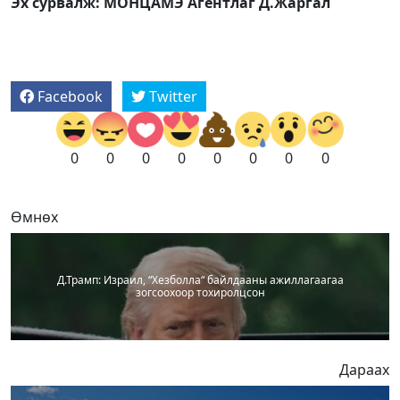
Эх сурвалж: МОНЦАМЭ Агентлаг Д.Жаргал
Facebook
Twitter
0
0
0
0
0
0
0
0
Өмнөх
Д.Трамп: Израил, “Хезболла“ байлдааны ажиллагаагаа
зогсоохоор тохиролцсон
Дараах