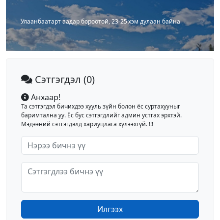
Улаанбаатарт аадар бороотой, 23-25 хэм дулаан байна
Сэтгэгдэл
(0)
Анхаар!
Та сэтгэгдэл бичихдээ хууль зүйн болон ёс суртахууныг
баримтална уу. Ёс бус сэтгэгдлийг админ устгах эрхтэй.
Мэдээний сэтгэгдэлд хариуцлага хүлээхгүй. !!!
Илгээх