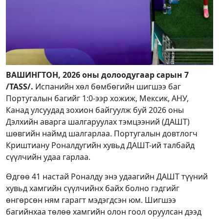
ВАШИНГТОН, 2026 оны долоодугаар сарын 7
/TASS/.
Испанийн хөл бөмбөгийн шигшээ баг
Португалын багийг 1:0-ээр хожиж, Мексик, АНУ,
Канад улсуудад зохион байгуулж буй 2026 оны
Дэлхийн аварга шалгаруулах тэмцээний (ДАШТ)
шөвгийн наймд шалгарлаа. Португалын довтлогч
Криштиану Роналдугийн хувьд ДАШТ-ий талбайд
сүүлчийн удаа гарлаа.
Өдгөө 41 настай Роналду энэ удаагийн ДАШТ түүний
хувьд хамгийн сүүлчийнх байх болно гэдгийг
өнгөрсөн ням гарагт мэдэгдсэн юм. Шигшээ
багийнхаа төлөө хамгийн олон гоол оруулсан дээд