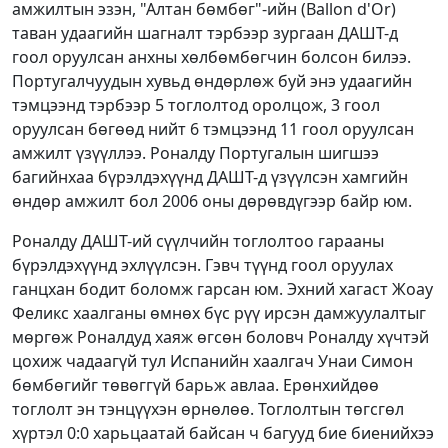
амжилтын эзэн, "Алтан бөмбөг"-ийн (Ballon d'Or)
таван удаагийн шагналт тэрбээр зургаан ДАШТ-д
гоол оруулсан анхны хөлбөмбөгчин болсон билээ.
Португалчуудын хувьд өндөрлөж буй энэ удаагийн
тэмцээнд тэрбээр 5 тоглолтод оролцож, 3 гоол
оруулсан бөгөөд нийт 6 тэмцээнд 11 гоол оруулсан
амжилт үзүүллээ. Роналду Португалын шигшээ
багийнхаа бүрэлдэхүүнд ДАШТ-д үзүүлсэн хамгийн
өндөр амжилт бол 2006 оны дөрөвдүгээр байр юм.
Роналду ДАШТ-ий сүүлчийн тоглолтоо гарааны
бүрэлдэхүүнд эхлүүлсэн. Гэвч түүнд гоол оруулах
ганцхан бодит боломж гарсан юм. Эхний хагаст Жоау
Феликс хаалганы өмнөх бүс рүү ирсэн дамжуулалтыг
мөргөж Роналдуд хаяж өгсөн боловч Роналду хүчтэй
цохиж чадаагүй тул Испанийн хаалгач Унаи Симон
бөмбөгийг төвөггүй барьж авлаа. Ерөнхийдөө
тоглолт эн тэнцүүхэн өрнөлөө. Тоглолтын төгсгөл
хүртэл 0:0 харьцаатай байсан ч багууд бие биенийхээ