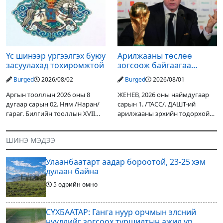
орох тул голуудын усны
улсын төсвийн хөрөнгө
түвшин нэмэгдэх, нөөлөг
оруулалтаар хийж буй.
Төслийн
Үс шинээр үргээлгэх буюу
Арилжааны төслөө
засуулахад тохиромжтой
зогсоож байгаагаа
Ж.Инфантино мэдэгдэв
Burged
2026/08/02
Burged
2026/08/01
Аргын тооллын 2026 оны 8
ЖЕНЕВ, 2026 оны наймдугаар
дугаар сарын 02. Ням /Наран/
сарын 1. /ТАСС/. ДАШТ-ий
гараг. Билгийн тооллын XVII
арилжааны эрхийн тодорхой
жарны “Сүрээр дарагч” хэмээх
хувийг хувийн хөрөнгө
гал Морин жилийн Зуны адаг
оруулагчдад худалдах
ШИНЭ МЭДЭЭ
хөхөгчин хонь сарын шинийн
төслөөсөө татгалзахаар
19, Адъяа /Асралт/
шийдвэрлэснээ ФИФА-гийн
Улаанбаатарт аадар бороотой, 23-25 хэм
ерөнхийлөгч Жанни
дулаан байна
5 өдрийн өмнө
СҮХБААТАР: Ганга нуур орчмын элсний
нүүдлийг зогсоох туршилтын ажил үр