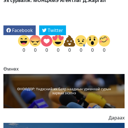
Эх сурвалж: МОНЦАМЭ Агентлаг Д.Жаргал
Facebook
Twitter
0
0
0
0
0
0
0
0
Өмнөх
ӨНӨӨДӨР: Үндэсний их баяр наадмын урианхай сурын
харваа эхэлнэ
Дараах