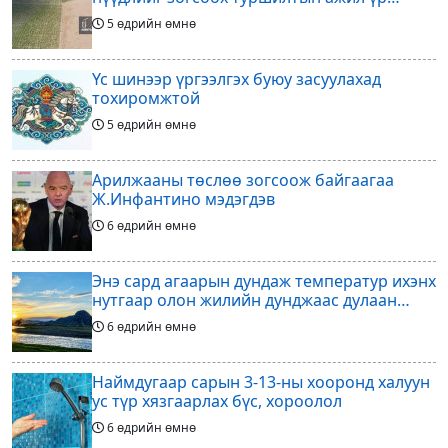
дүнгээ өгч эхэлжээ
5 өдрийн өмнө
Үс шинээр үргээлгэх буюу засуулахад
тохиромжтой
5 өдрийн өмнө
Арилжааны төслөө зогсоож байгаагаа
Ж.Инфантино мэдэгдэв
6 өдрийн өмнө
Энэ сард агаарын дундаж температур ихэнх
нутгаар олон жилийн дунджаас дулаан
байна
6 өдрийн өмнө
Наймдугаар сарын 3-13-ны хооронд халуун
ус түр хязгаарлах бүс, хороолол
6 өдрийн өмнө