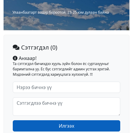
Улаанбаатарт аадар бороотой, 23-25 хэм дулаан байна
Сэтгэгдэл
(0)
Анхаар!
Та сэтгэгдэл бичихдээ хууль зүйн болон ёс суртахууныг
баримтална уу. Ёс бус сэтгэгдлийг админ устгах эрхтэй.
Мэдээний сэтгэгдэлд хариуцлага хүлээхгүй. !!!
Илгээх