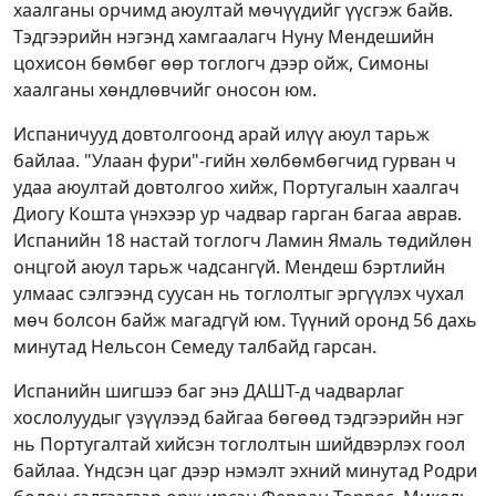
хаалганы орчимд аюултай мөчүүдийг үүсгэж байв.
Тэдгээрийн нэгэнд хамгаалагч Нуну Мендешийн
цохисон бөмбөг өөр тоглогч дээр ойж, Симоны
хаалганы хөндлөвчийг оносон юм.
Испаничууд довтолгоонд арай илүү аюул тарьж
байлаа. "Улаан фури"-гийн хөлбөмбөгчид гурван ч
удаа аюултай довтолгоо хийж, Португалын хаалгач
Диогу Кошта үнэхээр ур чадвар гарган багаа аврав.
Испанийн 18 настай тоглогч Ламин Ямаль төдийлөн
онцгой аюул тарьж чадсангүй. Мендеш бэртлийн
улмаас сэлгээнд суусан нь тоглолтыг эргүүлэх чухал
мөч болсон байж магадгүй юм. Түүний оронд 56 дахь
минутад Нельсон Семеду талбайд гарсан.
Испанийн шигшээ баг энэ ДАШТ-д чадварлаг
хослолуудыг үзүүлээд байгаа бөгөөд тэдгээрийн нэг
нь Португалтай хийсэн тоглолтын шийдвэрлэх гоол
байлаа. Үндсэн цаг дээр нэмэлт эхний минутад Родри