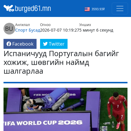
3593.93₮
Ангилал
Огноо
Унших
Спорт
Бусад
2026-07-07 10:19:27
5 минут 6 секунд
Facebook
Twitter
Испаничууд Португалын багийг
хожиж, шөвгийн наймд
шалгарлаа