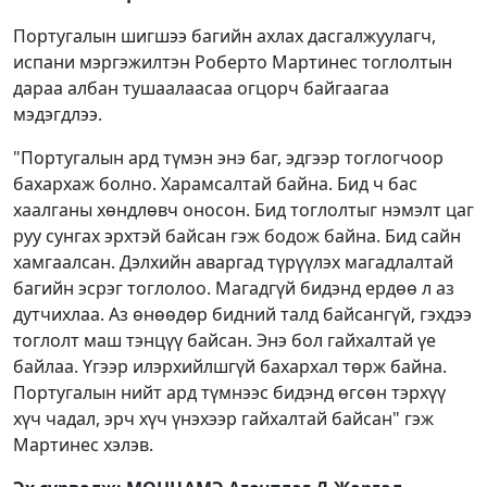
Португалын шигшээ багийн ахлах дасгалжуулагч,
испани мэргэжилтэн Роберто Мартинес тоглолтын
дараа албан тушаалаасаа огцорч байгаагаа
мэдэгдлээ.
"Португалын ард түмэн энэ баг, эдгээр тоглогчоор
бахархаж болно. Харамсалтай байна. Бид ч бас
хаалганы хөндлөвч оносон. Бид тоглолтыг нэмэлт цаг
руу сунгах эрхтэй байсан гэж бодож байна. Бид сайн
хамгаалсан. Дэлхийн аваргад түрүүлэх магадлалтай
багийн эсрэг тоглолоо. Магадгүй бидэнд ердөө л аз
дутчихлаа. Аз өнөөдөр бидний талд байсангүй, гэхдээ
тоглолт маш тэнцүү байсан. Энэ бол гайхалтай үе
байлаа. Үгээр илэрхийлшгүй бахархал төрж байна.
Португалын нийт ард түмнээс бидэнд өгсөн тэрхүү
хүч чадал, эрч хүч үнэхээр гайхалтай байсан" гэж
Мартинес хэлэв.