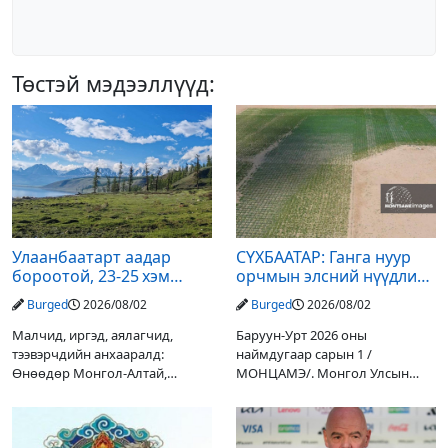
Төстэй мэдээллүүд:
Улаанбаатарт аадар
СҮХБААТАР: Ганга нуур
бороотой, 23-25 хэм
орчмын элсний нүүдлийг
дулаан байна
зогсоох туршилтын ажил
Burged
2026/08/02
Burged
2026/08/02
үр дүнгээ өгч эхэлжээ
Малчид, иргэд, аялагчид,
Баруун-Урт 2026 оны
тээвэрчдийн анхааралд:
наймдугаар сарын 1 /
Өнөөдөр Монгол-Алтай,
МОНЦАМЭ/. Монгол Улсын
Хангай, Хөвсгөл, Хэнтийн
Ерөнхийлөгчийн санаачилгаар
уулархаг нутгаар бороо, дуу
Дарьгангын Ганга нуурыг
цахилгаантай аадар бороо
сэргээн, хамгаалах төслийг