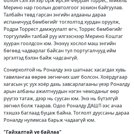
болон сэлгээгээр орж ирсэн Ферран Торрес, Микель
Мерино нар гоолын довтолгоог зохион байгуулав.
Талбайн төвд гарсан энгийн алдааны дараа
испаничууд бөмбөгийг тоглолтод хурдан оруулж,
Родри Торрест дамжуулалт өгч, Торрес бөмбөгийг
торгуулийн талбай руу илгээснээр Мерино Коштаг
хууран гоолдсон юм. Энэхүү хослол маш энгийн
бөгөөд чадварлаг байсан тул португалчууд ийм
эргэлтэд бэлэн байж чадсангүй.
Сонирхолтой нь Роналду энэ шатнаас хасагдах хувь
тавилангаа өөрөө зөгнөчих шиг болсон. Хоёрдугаар
хагасын ус уух хоёр дахь завсарлагааны үеэр Роналду
арын албаны ажилтнуудын нэгэн чемоданыг өөр
рүүгээ татаж, дээр нь суусан юм. Энэ нь бүтэлгүй
зөгнөл болж таарав. Одоо Роналду ДАШТ-ээс ачаа
тээшээ баглаад буцаж байна. Тоглолт дууссаны дараа
Роналду нулимсаа барьж чадаагүй юм.
"Гайхалтай үе байлаа"