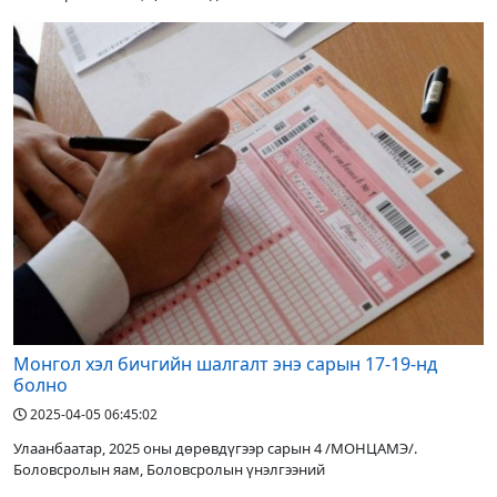
Монгол хэл бичгийн шалгалт энэ сарын 17-19-нд
болно
2025-04-05 06:45:02
Улаанбаатар, 2025 оны дөрөвдүгээр сарын 4 /МОНЦАМЭ/.
Боловсролын яам, Боловсролын үнэлгээний