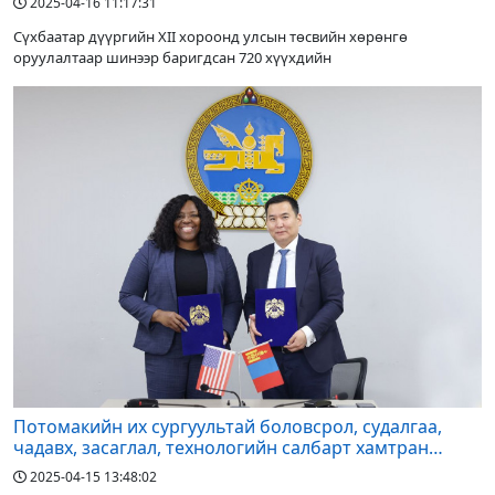
2025-04-16 11:17:31
Сүхбаатар дүүргийн XII хороонд улсын төсвийн хөрөнгө
оруулалтаар шинээр баригдсан 720 хүүхдийн
Потомакийн их сургуультай боловсрол, судалгаа,
чадавх, засаглал, технологийн салбарт хамтран
ажиллана
2025-04-15 13:48:02