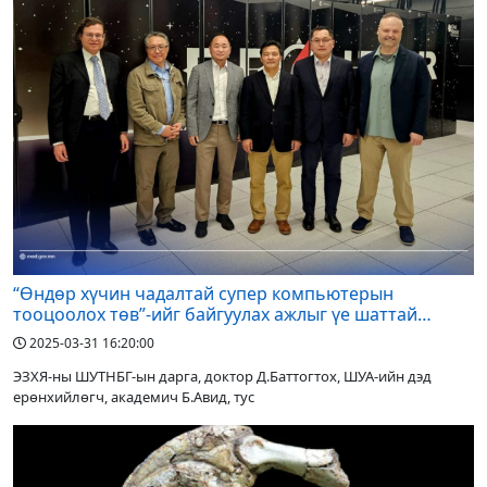
“Өндөр хүчин чадалтай супер компьютерын
тооцоолох төв”-ийг байгуулах ажлыг үе шаттай
хэрэгжүүлнэ
2025-03-31 16:20:00
ЭЗХЯ-ны ШУТНБГ-ын дарга, доктор Д.Баттогтох, ШУА-ийн дэд
ерөнхийлөгч, академич Б.Авид, тус