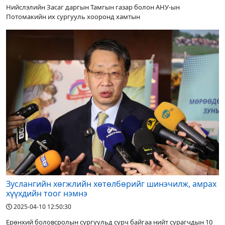
Нийслэлийн Засаг даргын Тамгын газар болон АНУ-ын
Потомакийн их сургууль хооронд хамтын
Зуслангийн хөгжлийн хөтөлбөрийг шинэчилж, амрах
хүүхдийн тоог нэмнэ
2025-04-10 12:50:30
Ерөнхий боловсролын сургуульд сурч байгаа нийт сурагчдын 10