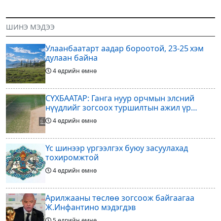
ШИНЭ МЭДЭЭ
Улаанбаатарт аадар бороотой, 23-25 хэм
дулаан байна
4 өдрийн өмнө
СҮХБААТАР: Ганга нуур орчмын элсний
нүүдлийг зогсоох туршилтын ажил үр
дүнгээ өгч эхэлжээ
4 өдрийн өмнө
Үс шинээр үргээлгэх буюу засуулахад
тохиромжтой
4 өдрийн өмнө
Арилжааны төслөө зогсоож байгаагаа
Ж.Инфантино мэдэгдэв
5 өдрийн өмнө