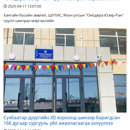
боловсон хүчин бэлтгэнэ
2025-04-17 13:07:00
Хангайн бүсийн зөвлөл, ШУТИС, Япон улсын "Онодера Юзер-Ран"
групп хамтран мэргэжлийн
Сүхбаатар дүүргийн XII хороонд шинээр баригдсан
166 дугаар сургууль үйл ажиллагаагаа эхлүүллээ