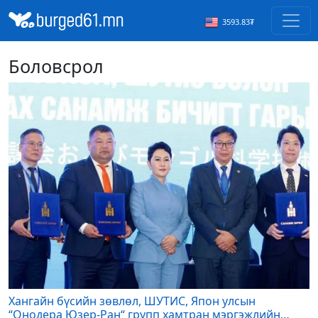
3593.83₮
Боловсрол
Хангайн бүсийн зөвлөл, ШУТИС, Япон улсын
“Онодера Юзер-Ран“ групп хамтран мэргэжлийн