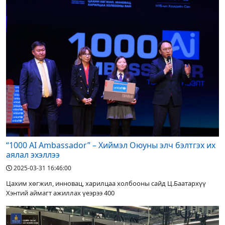
“1000 AI Ambassador” – Хиймэл Оюуны элч бэлтгэх их
аялал эхэллээ
2025-03-31 16:46:00
Цахим хөгжил, инновац, харилцаа холбооны сайд Ц.Баатархүү
Хэнтий аймагт ажиллах үеэрээ 400