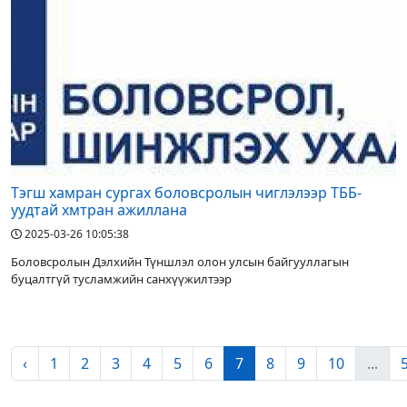
Тэгш хамран сургах боловсролын чиглэлээр ТББ-
уудтай хмтран ажиллана
2025-03-26 10:05:38
Боловсролын Дэлхийн Түншлэл олон улсын байгууллагын
буцалтгүй тусламжийн санхүүжилтээр
‹
1
2
3
4
5
6
7
8
9
10
...