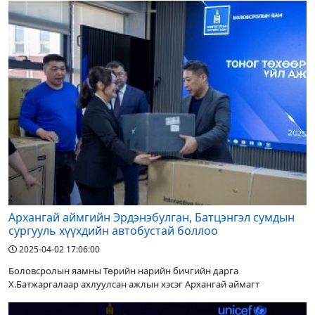
Архангай аймгийн Эрдэнэбулган, Батцэнгэл сумдын
сургууль хүүхдийн автобустай боллоо
2025-04-02 17:06:00
Боловсролын яамны Төрийн нарийн бичгийн дарга
Х.Батжаргалаар ахлуулсан ажлын хэсэг Архангай аймагт