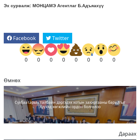
Эх сурвалж: МОНЦАМЭ Агентлаг Б.Адъяахүү
Facebook
Twitter
0
0
0
0
0
0
0
0
Өмнөх
Сүхбаатарын талбайн дэргэдэх хотын захиргааны барилгыг
Хүүхэд хөгжлийн ордон болголоо
Дараах