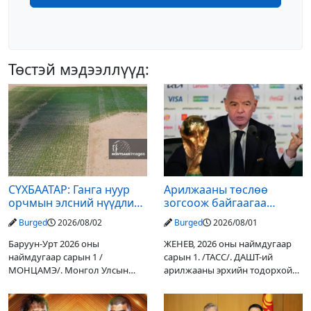
Төстэй мэдээллүүд:
СҮХБААТАР: Ганга нуур
Арилжааны төслөө
орчмын элсний нүүдлийг
зогсоож байгаагаа
зогсоох туршилтын ажил
Ж.Инфантино мэдэгдэв
Burged
2026/08/02
Burged
2026/08/01
үр дүнгээ өгч эхэлжээ
Баруун-Урт 2026 оны
ЖЕНЕВ, 2026 оны наймдугаар
наймдугаар сарын 1 /
сарын 1. /ТАСС/. ДАШТ-ий
МОНЦАМЭ/. Монгол Улсын
арилжааны эрхийн тодорхой
Ерөнхийлөгчийн санаачилгаар
хувийг хувийн хөрөнгө
Дарьгангын Ганга нуурыг
оруулагчдад худалдах
сэргээн, хамгаалах төслийг
төслөөсөө татгалзахаар