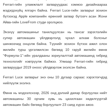
Ferrari-гийн уламжлалт загваруудаас хэмжээ дизайнаараа
мэдэгдэхүйц ялгарч байна. Ferrari Luce-гийн загварыг зохион
бүтээхэд Apple компанийн ерөнхий загвар бүтээгч асан Жони
Айва-гийн LoveFrom студи оролцжээ.
Энэхүү автомашиныг танилцуулсан нь тансаг зэрэглэлийн
супер автомашин үйлдвэрлэлд чухал алхам болсныг
шинжээчид онцолж байна. Түүнийг зохион бүтээх ажил олон
жилийн турш үргэлжилсэн бөгөөд 10 гаруй жилийн өмнө
“Формула-1”-ийн уралдааны зориулалттай автомашинд гибрид
технологийг нэвтрүүлж байжээ. Улмаар Ferrari-гийн гибрид
загваруудыг 2019 оноос үйлдвэрлэж эхэлсэн байна.
Ferrari Luce загварыг энэ оны 10 дугаар сараас хэрэглэгчдэд
нийлүүлж эхэлнэ.
Өмнө нь мэдээлснээр, 2026 онд дэлхий даяар борлуулах нийт
автомашины 30 орчим хувь нь цахилгаан хөдөлгүүртэй
автомашин байх бөгөөд борлуулалт 23 саяд хүрэх ажээ.