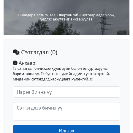
Өнөөдөр Сэлэнгэ, Төв, Өвөрхангайн нутгаар аадар орж,
үерлэх аюултайг анхааруулав
Сэтгэгдэл
(0)
Анхаар!
Та сэтгэгдэл бичихдээ хууль зүйн болон ёс суртахууныг
баримтална уу. Ёс бус сэтгэгдлийг админ устгах эрхтэй.
Мэдээний сэтгэгдэлд хариуцлага хүлээхгүй. !!!
Илгээх