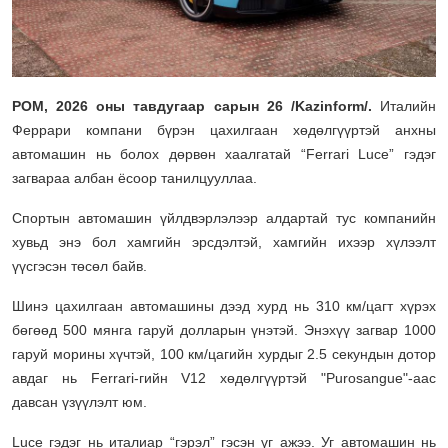
РОМ, 2026 оны тавдугаар сарын 26 /Kazinform/.
Италийн
Феррари компани бүрэн цахилгаан хөдөлгүүртэй анхны
автомашин нь болох дөрвөн хаалгатай “Ferrari Luce” гэдэг
загвараа албан ёсоор танилцууллаа.
Спортын автомашин үйлдвэрлэлээр алдартай тус компанийн
хувьд энэ бол хамгийн эрсдэлтэй, хамгийн ихээр хүлээлт
үүсгэсэн төсөл байв.
Шинэ цахилгаан автомашины дээд хурд нь 310 км/цагт хүрэх
бөгөөд 500 мянга гаруй долларын үнэтэй. Энэхүү загвар 1000
гаруй морины хүчтэй, 100 км/цагийн хурдыг 2.5 секундын дотор
авдаг нь Ferrari-гийн V12 хөдөлгүүртэй "Purosangue"-аас
давсан үзүүлэлт юм.
Luce гэдэг нь италиар “гэрэл” гэсэн үг ажээ. Уг автомашин нь