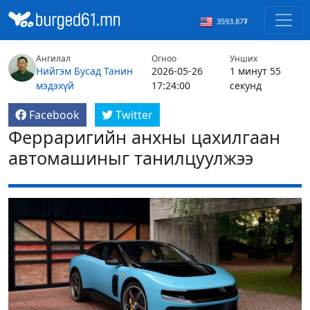
3593.87₮
Ангилал
Огноо
Унших
Нийгэм
Бусад
Танин
2026-05-26
1 минут 55
мэдэхүй
17:24:00
секунд
Facebook
Twitter
Ферраригийн анхны цахилгаан
автомашиныг танилцуулжээ