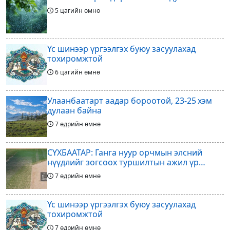
5 цагийн өмнө
Үс шинээр үргээлгэх буюу засуулахад
тохиромжтой
6 цагийн өмнө
Улаанбаатарт аадар бороотой, 23-25 хэм
дулаан байна
7 өдрийн өмнө
СҮХБААТАР: Ганга нуур орчмын элсний
нүүдлийг зогсоох туршилтын ажил үр
дүнгээ өгч эхэлжээ
7 өдрийн өмнө
Үс шинээр үргээлгэх буюу засуулахад
тохиромжтой
7 өдрийн өмнө