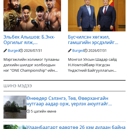
улсын төсвийн хөрөнгө
шийдвэрлэснээ ФИФА-гийн
оруулалтаар хийж буй.
ерөнхийлөгч Жанни
Төслийн
Эльбек Алышов: Б.Энх-
Бүсчилсэн хөгжил,
Оргилыг ялж,
гамшгийн эрсдэлийг
гэрийнхэндээ байшин
бууруулах чиглэлээр
Burged
2026/07/31
Burged
2026/07/31
авч өгнө
НҮБ-тай хамтын
ажиллагаагаа
Мэргэжлийн холимог тулааны
Монгол Улсын Шадар сайд
өргөжүүлэхээр санал
дэлхийн шилдэг холбоодын
Н.Номтойбаяр Нэгдсэн
солилцлоо
нэг "ONE Championship"-ийн
Үндэстний Байгууллагын
ээлжит өдөрлөг
Суурин зохицуулагч Яап ван
өнөөдөр/2026.07.31/ болно. Энэ
Хиердэнийг хүлээн авч уулзан,
ШИНЭ МЭДЭЭ
өдөрлөгийн оргил тулааны
Монгол Улс, НҮБ-ын хамтын
эзэд нь бантам жингийн аварга
ажиллагааны өнөөгийн байдал
Өнөөдөр Сэлэнгэ, Төв, Өвөрхангайн
болон цаашдын
нутгаар аадар орж, үерлэх аюултайг
анхааруулав
5 цагийн өмнө
Улаанбаатарт өдөртөө 26 хэм дулаан байна