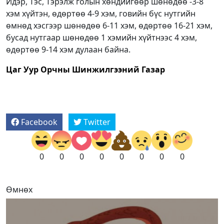
Идэр, Тэс, Тэрэлж голын хөндийгөөр шөнөдөө -3-8
хэм хүйтэн, өдөртөө 4-9 хэм, говийн бүс нутгийн
өмнөд хэсгээр шөнөдөө 6-11 хэм, өдөртөө 16-21 хэм,
бусад нутгаар шөнөдөө 1 хэмийн хүйтнээс 4 хэм,
өдөртөө 9-14 хэм дулаан байна.
Цаг Уур Орчны Шинжилгээний Газар
Facebook
Twitter
0
0
0
0
0
0
0
0
Өмнөх