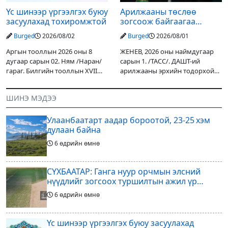
Үс шинээр үргээлгэх буюу
Арилжааны төслөө
засуулахад тохиромжтой
зогсоож байгаагаа
Ж.Инфантино мэдэгдэв
Burged
2026/08/02
Burged
2026/08/01
Аргын тооллын 2026 оны 8
ЖЕНЕВ, 2026 оны наймдугаар
дугаар сарын 02. Ням /Наран/
сарын 1. /ТАСС/. ДАШТ-ий
гараг. Билгийн тооллын XVII
арилжааны эрхийн тодорхой
жарны “Сүрээр дарагч” хэмээх
хувийг хувийн хөрөнгө
гал Морин жилийн Зуны адаг
оруулагчдад худалдах
ШИНЭ МЭДЭЭ
хөхөгчин хонь сарын шинийн
төслөөсөө татгалзахаар
19, Адъяа /Асралт/
шийдвэрлэснээ ФИФА-гийн
Улаанбаатарт аадар бороотой, 23-25 хэм
ерөнхийлөгч Жанни
дулаан байна
6 өдрийн өмнө
СҮХБААТАР: Ганга нуур орчмын элсний
нүүдлийг зогсоох туршилтын ажил үр
дүнгээ өгч эхэлжээ
6 өдрийн өмнө
Үс шинээр үргээлгэх буюу засуулахад