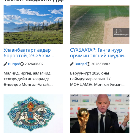
Улаанбаатарт аадар
СҮХБААТАР: Ганга нуур
бороотой, 23-25 хэм
орчмын элсний нүүдлийг
дулаан байна
зогсоох туршилтын ажил
Burged
2026/08/02
Burged
2026/08/02
үр дүнгээ өгч эхэлжээ
Малчид, иргэд, аялагчид,
Баруун-Урт 2026 оны
тээвэрчдийн анхааралд:
наймдугаар сарын 1 /
Өнөөдөр Монгол-Алтай,
МОНЦАМЭ/. Монгол Улсын
Хангай, Хөвсгөл, Хэнтийн
Ерөнхийлөгчийн санаачилгаар
уулархаг нутгаар бороо, дуу
Дарьгангын Ганга нуурыг
цахилгаантай аадар бороо
сэргээн, хамгаалах төслийг
орох тул голуудын усны
улсын төсвийн хөрөнгө
түвшин нэмэгдэх, нөөлөг
оруулалтаар хийж буй.
Төслийн