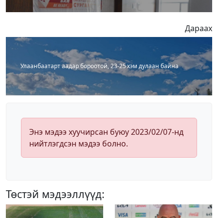
Дараах
Улаанбаатарт аадар бороотой, 23-25 хэм дулаан байна
Энэ мэдээ хуучирсан буюу 2023/02/07-нд
нийтлэгдсэн мэдээ болно.
Төстэй мэдээллүүд: