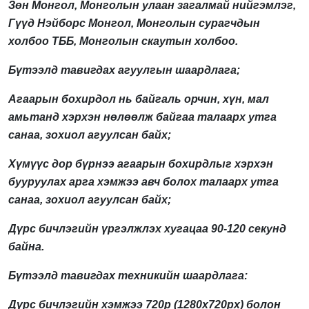
Зөн Монгол, Монголын улаан загалмай нийгэмлэг,
Гүүд Нэйборс Монгол, Монголын сурагчдын
холбоо ТББ, Монголын скаутын холбоо.
Бүтээлд тавигдах агуулгын шаардлага;
Агаарын бохирдол нь байгаль орчин, хүн, мал
амьтанд хэрхэн нөлөөлж байгаа талаарх утга
санаа, зохиол агуулсан байх;
Хүмүүс дор бүрнээ агаарын бохирдлыг хэрхэн
бууруулах арга хэмжээ авч болох талаарх утга
санаа, зохиол агуулсан байх;
Дүрс бичлэгийн үргэлжлэх хугацаа 90-120 секунд
байна.
Бүтээлд тавигдах техникийн шаардлага:
Дүрс бичлэгийн хэмжээ 720p (1280х720px) болон