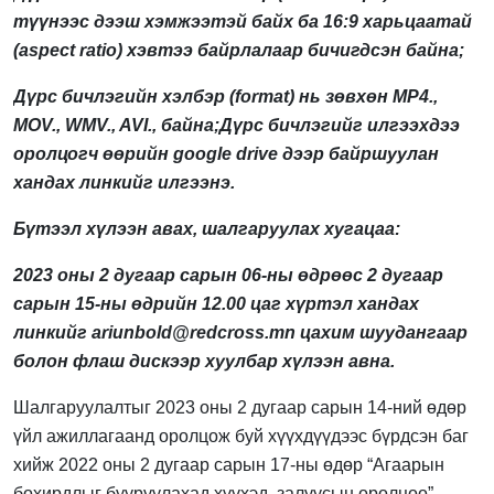
түүнээс дээш хэмжээтэй байх ба 16:9 харьцаатай
(aspect ratio) хэвтээ байрлалаар бичигдсэн байна;
Дүрс бичлэгийн хэлбэр (format) нь зөвхөн MP4.,
MOV., WMV., AVI., байна;Дүрс бичлэгийг илгээхдээ
оролцогч өөрийн google drive дээр байршуулан
хандах линкийг илгээнэ.
Бүтээл хүлээн авах, шалгаруулах хугацаа:
2023 оны 2 дугaaр сарын 06-ны өдрөөс 2 дугаар
сарын 15-ны өдрийн 12.00 цаг хүртэл хандах
линкийг
ariunbold@redcross.mn
цахим шуудангаар
болон флаш дискээр хуулбар хүлээн авна.
Шалгаруулалтыг 2023 оны 2 дугаар сарын 14-ний өдөр
үйл ажиллагаанд оролцож буй хүүхдүүдээс бүрдсэн баг
хийж 2022 оны 2 дугаар сарын 17-ны өдөр “Агаарын
бохирдлыг бууруулахад хүүхэд, залуусын оролцоо”