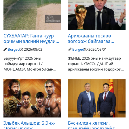
СҮХБААТАР: Ганга нуур
Арилжааны төслөө
орчмын элсний нүүдлийг
зогсоож байгаагаа
зогсоох туршилтын ажил
Ж.Инфантино мэдэгдэв
Burged
2026/08/02
Burged
2026/08/01
үр дүнгээ өгч эхэлжээ
Баруун-Урт 2026 оны
ЖЕНЕВ, 2026 оны наймдугаар
наймдугаар сарын 1 /
сарын 1. /ТАСС/. ДАШТ-ий
МОНЦАМЭ/. Монгол Улсын
арилжааны эрхийн тодорхой
Ерөнхийлөгчийн санаачилгаар
хувийг хувийн хөрөнгө
Дарьгангын Ганга нуурыг
оруулагчдад худалдах
сэргээн, хамгаалах төслийг
төслөөсөө татгалзахаар
улсын төсвийн хөрөнгө
шийдвэрлэснээ ФИФА-гийн
оруулалтаар хийж буй.
ерөнхийлөгч Жанни
Төслийн
Эльбек Алышов: Б.Энх-
Бүсчилсэн хөгжил,
Оргилыг ялж,
гамшгийн эрсдэлийг