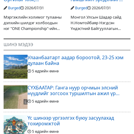
гэрийнхэндээ байшин
бууруулах чиглэлээр
Burged
2026/07/31
Burged
2026/07/31
авч өгнө
НҮБ-тай хамтын
ажиллагаагаа
Мэргэжлийн холимог тулааны
Монгол Улсын Шадар сайд
өргөжүүлэхээр санал
дэлхийн шилдэг холбоодын
Н.Номтойбаяр Нэгдсэн
солилцлоо
нэг "ONE Championship"-ийн
Үндэстний Байгууллагын
ээлжит өдөрлөг
Суурин зохицуулагч Яап ван
өнөөдөр/2026.07.31/ болно. Энэ
Хиердэнийг хүлээн авч уулзан,
ШИНЭ МЭДЭЭ
өдөрлөгийн оргил тулааны
Монгол Улс, НҮБ-ын хамтын
эзэд нь бантам жингийн аварга
ажиллагааны өнөөгийн байдал
Улаанбаатарт аадар бороотой, 23-25 хэм
болон цаашдын
дулаан байна
5 өдрийн өмнө
СҮХБААТАР: Ганга нуур орчмын элсний
нүүдлийг зогсоох туршилтын ажил үр
дүнгээ өгч эхэлжээ
5 өдрийн өмнө
Үс шинээр үргээлгэх буюу засуулахад
тохиромжтой
5 өдрийн өмнө