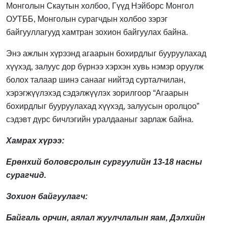
Монголын Скаутын холбоо, Гүүд Нэйборс Монгол
ОУТББ, Монголын сурагчдын холбоо зэрэг
байгууллагууд хамтран зохион байгуулах байна.
Энэ ажлын хүрээнд агаарын бохирдлыг бууруулахад
хүүхэд, залуус дор бүрнээ хэрхэн хувь нэмэр оруулж
болох талаар шинэ санааг нийтэд сурталчилан,
хэрэгжүүлэхэд сэдэлжүүлэх зорилгоор “Агаарын
бохирдлыг бууруулахад хүүхэд, залуусын оролцоо”
сэдэвт дүрс бичлэгийн уралдааныг зарлаж байна.
Хамрах хүрээ:
Ерөнхий боловсролын сургуулийн 13-18 насны
сурагчид.
Зохион байгуулагч:
Байгаль орчин, аялал жуулчлалын яам, Дэлхийн