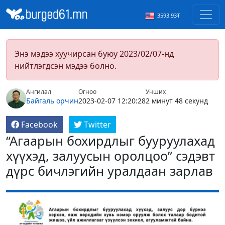
3593.93₮
Энэ мэдээ хуучирсан буюу 2023/02/07-нд
нийтлэгдсэн мэдээ болно.
Ангилал
Огноо
Унших
Байгаль орчин
2023-02-07 12:20:28
2 минут 48 секунд
Facebook
Twitter
“Агаарын бохирдлыг бууруулахад
хүүхэд, залуусын оролцоо” сэдэвт
дүрс бичлэгийн уралдаан зарлав