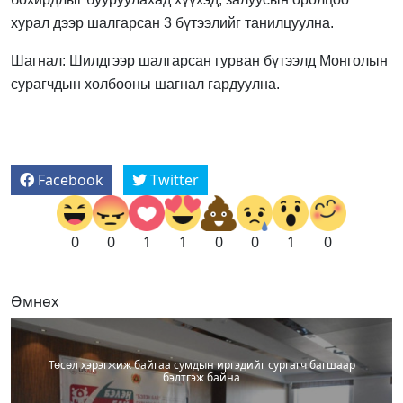
хурал дээр шалгарсан 3 бүтээлийг танилцуулна.
Шагнал: Шилдгээр шалгарсан гурван бүтээлд Монголын
сурагчдын холбооны шагнал гардуулна.
Facebook
Twitter
0
0
1
1
0
0
1
0
Өмнөх
Төсөл хэрэгжиж байгаа сумдын иргэдийг сургагч багшаар
бэлтгэж байна