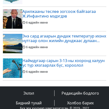
Арилжааны төслөө зогсоож байгаагаа
Ж.Инфантино мэдэгдэв
6 өдрийн өмнө
Энэ сард агаарын дундаж температур ихэнх
нутгаар олон жилийн дунджаас дулаан
байна
6 өдрийн өмнө
Наймдугаар сарын 3-13-ны хооронд халуун
ус түр хязгаарлах бүс, хороолол
6 өдрийн өмнө
Үс шинээр үргээлгэх буюу засуулахад
тохиромжгүй
Эхлэл
Редакцийн бодлого
6 өдрийн өмнө
Бидний тухай
Холбоо барих
Бүх эрх хуулиар хамгаалагдсан. © 2019 - 2022