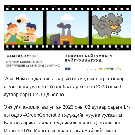
“Ази, Номхон далайн агаарын бохирдлын эсрэг өндөр
хэмжээний уулзалт” Улаанбаатар хотноо 2023 оны 3
дугаар сарын 2-3-нд болно.
Энэ үйл ажиллагааг угтан 2023 оны 02 дугаар сарын 17-
ны өдөр #GreenGeneration хүүхдийн чуулга уулзалтыг
Байгаль орчин, аялал жуулчлалын яам, Дэлхийн зөн
Монгол ОУБ, Монголын улаан загалмай нийгэмлэг,