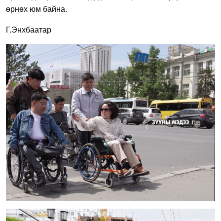
өрнөх юм байна.
Г.Энхбаатар