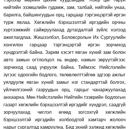
нийтийн эзэмшлийн гудамж, зам, талбай, нийтийн унаа,
барилга, байшингуудын орц, гарцаар тэргэнцэртэй иргэн
түрж явлаа. Хөгжлийн бэрхшээлтэй иргэдийн орчны
хүртээмжийг сайжруулахад дутагдалтай зүйлс нэлээд
ажиглагдлаа. Жишээлбэл,
Боловсролын Их Сургуулийн
хонгило
н гарцаар тэргэнцэртэй иргэн зорчиход
хүндрэлтэй байна. Зарим хэсэгт явган хүний зам болон
авто замын огтлолцол нь өндөр, намын зөрүүтэйгээс
зорчиход саад учруулж байна. Тиймээс Нийслэлийн
зүгээс одоогийн бодлого, төлөвлөлттэйгөө эдгээр ажлыг
уялдуулж явган хүний замыг нэг стандарттай болгох,
үйлчилгээний газруудын орц, гарцыг чанаржуулахад
анхаарна. Мөн Нийслэлийн Нийтийн тээврийн бодлогын
газарт хөгжлийн бэрхшээлтэй иргэдийг хүндрэл, саадгүй
зорчуулахад чиглэл өгөөд зогсохгүй хөгжлийн
бэрхшээлтэй иргэдийн холбоодтой хамтарч жолооч
нарыг сургалтад хамруулна. Бид эхний ээлжид хөгжлийн