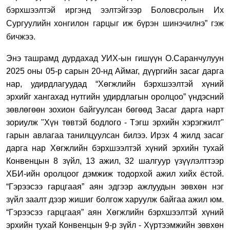
бэрхшээлтэй иргэнд ээлтэйгээр
Боловсролын Их
Сургуулийн
хонгило
н гарцыг иж бүрэн шинэчилнэ” гэ
ж
бичжээ.
Энэ ташрамд дурдахад УИХ-ын гишүүн О.Саранчулуун
2025 оны 05-р сарын 20-нд Аймаг, дүүргийн засаг дарга
нар, удирдлагуудад “Хөгжлийн бэрхшээлтэй хүний
эрхийг хангахад нутгийн удирдлагын оролцоо” үндэсний
зөвлөгөөн зохион байгуулсан бөгөөд Засаг дарга нарт
зориулж "Хүн төвтэй бодлого - Тэгш эрхийн хэрэгжилт"
гарын авлагаа танилцуулсан билээ. Ирэх 4 жилд засаг
дарга нар Хөгжлийн бэрхшээлтэй хүний эрхийн тухай
Конвенцын 8 зүйл, 13 ажил, 32 шалгуур үзүүлэлттээр
ХБИ-ийн оролцоог дэмжиж тодорхой ажил хийх ёстой.
“Гэрээсээ гарцгаая” аян эдгээр ажлуудын зөвхөн нэг
зүйл заалт дээр жишиг болгож харуулж байгаа ажил юм.
“Гэрээсээ гарцгаая” аян Хөгжлийн бэрхшээлтэй хүний
эрхийн тухай Конвенцын 9-р зүйл - Хүртээмжийн зөвхөн