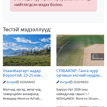
нийтлэгдсэн мэдээ болно.
Төстэй мэдээллүүд:
Улаанбаатарт аадар
СҮХБААТАР: Ганга нуур
бороотой, 23-25 хэм
орчмын элсний нүүдлийг
дулаан байна
зогсоох туршилтын ажил
Burged
2026/08/02
Burged
2026/08/02
үр дүнгээ өгч эхэлжээ
Малчид, иргэд, аялагчид,
Баруун-Урт 2026 оны
тээвэрчдийн анхааралд:
наймдугаар сарын 1 /
Өнөөдөр Монгол-Алтай,
МОНЦАМЭ/. Монгол Улсын
Хангай, Хөвсгөл, Хэнтийн
Ерөнхийлөгчийн санаачилгаар