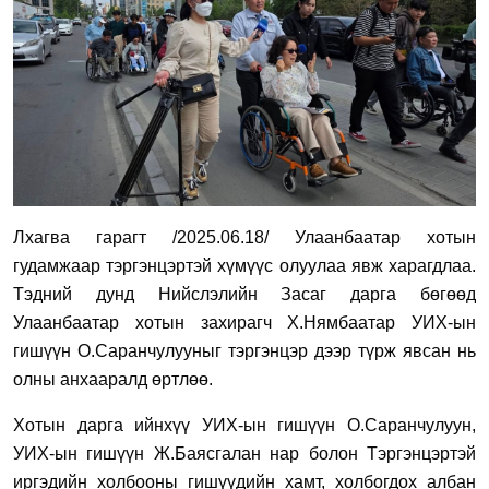
Лхагва гарагт /2025.06.18/ Улаанбаатар хотын
гудамжаар тэргэнцэртэй хүмүүс олуулаа явж харагдлаа.
Тэдний дунд Нийслэлийн Засаг дарга бөгөөд
Улаанбаатар хотын захирагч Х.Нямбаатар УИХ-ын
гишүүн О.Саранчулууныг тэргэнцэр дээр түрж явсан нь
олны анхааралд өртлөө.
Хотын дарга ийнхүү УИХ-ын гишүүн О.Саранчулуун,
УИХ-ын гишүүн Ж.Баясгалан нар болон Тэргэнцэртэй
иргэдийн холбооны гишүүдийн хамт, холбогдох албан