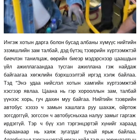
Ингэж
хотын дарга
болон
бусад албаны
хүмүүс
нийтийн
эзэмшлийн зам талбай, дэд бүтэц
тээврийн хүртээмжтэй
биечлэн танилцаж, өөрийн биеэр мэдэрс
нээр цаашдын
үйл ажиллагаандаа тусган ажиллана гэж найдаж
байгаагаа хөгжлийн бэрхшээлтэй иргэд хэлж байлаа.
Тэд “Энэ удаа нийслэл
хотын хамгийн хүртээмжтэй
хэсгээр яв
лаа. Цаана нь гэр хорооллын зам, талбай
үүнээс
хорь, гуч дахин
муу
байгаа. Нийтийн тээврийн
автобус хэзээ ч
замын хашлага руу
шахаж
, ойртож
зогсд
ог
гүй
, зогссон ч автобусныхаа налуу замыг гаргаж
ирдэггүй. Тэр ч бүү хэл тэргэнцэртэй хүнийг хараад
бараанаар нь хаяж зугатдаг тухай ярьж байлаа.
Автобусанд тэргэнцэртэй иргэн хойд талын зориулалтын