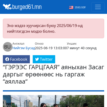
3593.93₮
Энэ мэдээ хуучирсан буюу 2025/06/19-нд
нийтлэгдсэн мэдээ болно.
Ангилал
Огноо
Унших
Нийгэм
Бусад
2025-06-19 13:03:00
7 минут 40 секунд
Facebook
Twitter
“ГЭРЭЭС ГАРЦГААЯ” аяныхан Засаг
даргыг өрөөнөөс нь гаргаж
“аяллаа“