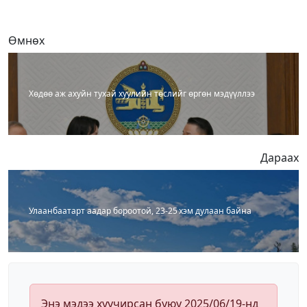
Өмнөх
Хөдөө аж ахуйн тухай хуулийн төслийг өргөн мэдүүллээ
Дараах
Улаанбаатарт аадар бороотой, 23-25 хэм дулаан байна
Энэ мэдээ хуучирсан буюу 2025/06/19-нд