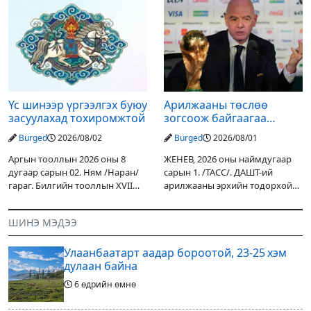
уулархаг нутгаар бороо, дуу
Дарьгангын Ганга нуурыг
цахилгаантай аадар бороо
сэргээн, хамгаалах төслийг
орох тул голуудын усны
улсын төсвийн хөрөнгө
түвшин нэмэгдэх, нөөлөг
оруулалтаар хийж буй.
Төслийн
Үс шинээр үргээлгэх буюу
Арилжааны төслөө
засуулахад тохиромжтой
зогсоож байгаагаа
Ж.Инфантино мэдэгдэв
Burged
2026/08/02
Burged
2026/08/01
Аргын тооллын 2026 оны 8
ЖЕНЕВ, 2026 оны наймдугаар
дугаар сарын 02. Ням /Наран/
сарын 1. /ТАСС/. ДАШТ-ий
гараг. Билгийн тооллын XVII
арилжааны эрхийн тодорхой
жарны “Сүрээр дарагч” хэмээх
хувийг хувийн хөрөнгө
гал Морин жилийн Зуны адаг
оруулагчдад худалдах
ШИНЭ МЭДЭЭ
хөхөгчин хонь сарын шинийн
төслөөсөө татгалзахаар
19, Адъяа /Асралт/
шийдвэрлэснээ ФИФА-гийн
Улаанбаатарт аадар бороотой, 23-25 хэм
ерөнхийлөгч Жанни
дулаан байна
6 өдрийн өмнө