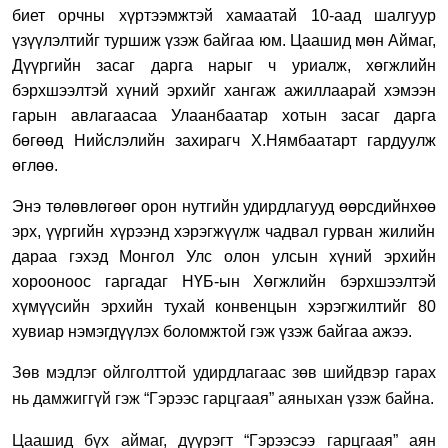
биет орчны хүртээмжтэй хамаатай 10-аад шалгуур
үзүүлэлтийг туршиж үзэж байгаа юм. Цаашид мөн Аймаг,
Дүүргийн засаг дарга нарыг ч уриалж, хөгжлийн
бэрхшээлтэй хүний эрхийг хангаж ажиллаарай хэмээн
гарын авлагаасаа Улаанбаатар хотын засаг дарга
бөгөөд Нийслэлийн захирагч Х.Нямбаатарт гардуулж
өглөө.
Энэ төлөвлөгөөг
орон
нутгийн удирдлаг
ууд өөрсдийнхөө
эрх, үүргийн хүрээнд хэрэгжүүлж чадвал гурван жилийн
дараа гэхэд Монгол Улс олон улсын хүний эрхийн
хорооноос гаргадаг НҮБ-ын Хөгжлийн бэрхшээлтэй
хүмүүсийн эрхийн тухай конвенцын хэрэгжилтийг 80
хувиар нэмэгдүүлэх боломжтой
гэж үзэж байгаа ажээ.
Зөв м
эдлэг ойлголттой удирдлагаас
зөв
шийдвэр гарах
нь дамжиггүй
гэж “Гэрээс гарцгаая” аяныхан үзэж байна.
Цаашид бүх аймаг, дүүрэгт
“Гэрээсээ гарцгаая” аян