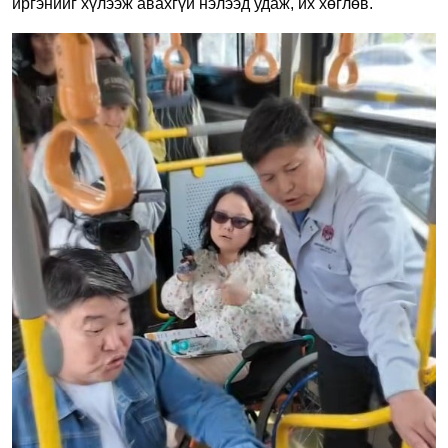
иргэнийг хүлээж авахгүй
нэлээд
удаж, их
хөглө
в.