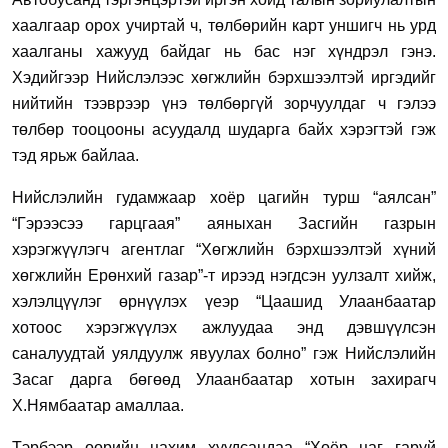
хаалгаар орох учиртай ч, төлбөрийн карт уншигч нь урд
хаалганы хажууд байдаг нь бас нэг хүндрэл гэнэ.
Хэдийгээр Нийслэлээс хөгжлийн бэрхшээлтэй иргэдийг
нийтийн тээврээр үнэ төлбөргүй зорчуулдаг ч гэлээ
төлбөр тооцооны асуудалд шударга байх хэрэгтэй гэж
тэд ярьж байлаа.
Нийслэлийн гудамжаар хоёр цагийн турш “аялсан”
“Гэрээсээ гарцгаая”
аян
ыхан Засгийн газрын
хэрэгжүүлэгч агентлаг “Хөгжлийн бэрхшээлтэй хүний
хөгжлийн Ерөнхий газар”-т ирээд нэгдсэн уулзалт хийж,
хэлэлцүүлэг өрнүүлэх үеэр “Ц
аашид Улаанбаатар
хотоос хэрэгжүүлэх ажлуудаа
энд
дэвшүүлсэн
саналуудтай уялдуулж яв
уулах болно” гэж Нийслэлийн
Засаг дарга бөгөөд Улаанбаатар хотын захирагч
Х.Нямбаатар
амаллаа.
Тэрбээр өөрийн цахим хуудсандаа “
Хоёр цаг гаруй