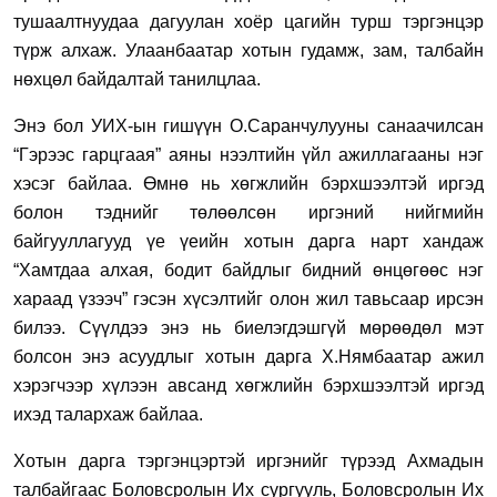
тушаалтнуудаа дагуулан хоёр цагийн турш тэргэнцэр
түрж алхаж.
Улаанбаатар хотын
гудамж, зам, талбайн
нөхцөл байдалтай танилцлаа.
Энэ бол УИХ-ын гишүүн О.Саранчулууны санаачилсан
“Гэрээс гарцгаая”
аян
ы нээлтийн үйл ажиллагааны нэг
хэсэг байлаа. Өмнө нь хөгжлийн бэрхшээлтэй иргэд
болон тэднийг төлөөлсөн иргэний нийгмийн
байгууллагууд ү
е үеийн хотын дарга нарт
хандаж
“
Х
амтдаа алхая, бодит байдлыг бидний өнцөгөөс нэг
хараад үз
ээч
” гэ
сэ
н хүсэлтийг олон жил тавьсаар
ирсэн
билээ. С
үүлдээ
энэ нь
биелэгдэшгүй мөрөөдөл мэт
болсон энэ
асуудлыг хотын дарга Х.Нямбаатар ажил
хэрэгчээр хүлээн авсан
д хөгжлийн бэрхшээлтэй иргэд
ихэд талархаж байлаа.
Хотын дарга
тэргэнцэртэй
иргэнийг
түрээд
Ахмадын
талбайгаас Боловсролын Их сургууль, Боловсролын Их