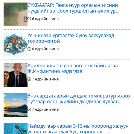
СҮХБААТАР: Ганга нуур орчмын элсний
нүүдлийг зогсоох туршилтын ажил үр
дүнгээ өгч эхэлжээ
6 өдрийн өмнө
Үс шинээр үргээлгэх буюу засуулахад
тохиромжтой
6 өдрийн өмнө
Арилжааны төслөө зогсоож байгаагаа
Ж.Инфантино мэдэгдэв
7 өдрийн өмнө
Энэ сард агаарын дундаж температур ихэнх
нутгаар олон жилийн дунджаас дулаан
байна
7 өдрийн өмнө
Наймдугаар сарын 3-13-ны хооронд халуун
ус түр хязгаарлах бүс, хороолол