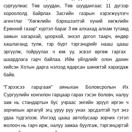
сургуулиас Төв шуудан, Төв шуудангаас 11 дүгээр
хороололд байрлах Засгийн газрын хэрэгжүүлэгч
агентлаг “Хөгжлийн бэрхшээлтэй хүний хөгжлийн
Ерөнхий газар” хүртэл
бараг 3 км алх
ахад а
лхам тутамд
замын хагархай,
цоорхой,
энхэл догол
таарч,
өндөр
хашлаганд тулж,
тэр бүрт тэргэнцрийг
нааш цааш
эргүүлж
,
тойр
уулах ч юм уу, эсвэл
өргөж гар
г
ах
шаардлага гарч байлаа. Ийм
үйлдлийг
олон дахин
хийсэн
Хотын дарга
нэлээд ядарсан
шинжтэй харагдаж
байв.
“Гэрээсээ гарцгаая” аяныхан Боловсролын Их
Сургуулийн хонгилон гарцаар гарах гэсэн боловч, налуу
зам нь стандартын бус учраас энгийн эрүүл иргэн ч
зорчихын аргагүй эгц уруу руу унах эрсдэлтэй тул энэ
удаа түдгэлзэв. Ингээд цааш
автобус
а
а
р зорчих гэтэл
жолооч
нь
гарч ир
ж,
налуу замаа буулга
ж, тэргэнцэртэй