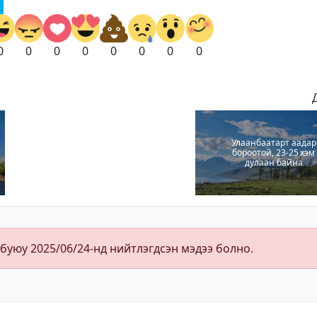
0
0
0
0
0
0
0
0
Улаанбаатарт аадар
бороотой, 23-25 хэм
дулаан байна
 буюу 2025/06/24-нд нийтлэгдсэн мэдээ болно.