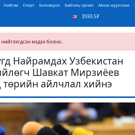
Нийгэм
Спорт
Боловсрол
Байгаль орчин
Аялал жуулчлал
3593.5₮
 нийтлэгдсэн мэдээ болно.
гд Найрамдах Узбекистан
ийлөгч Шавкат Мирзиёев
 төрийн айлчлал хийнэ