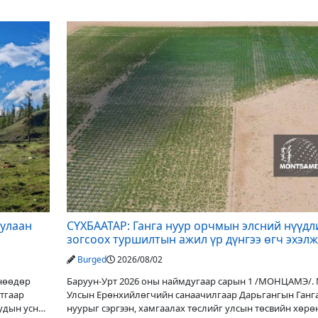
дулаан
СҮХБААТАР: Ганга нуур орчмын элсний нүүдл
зогсоох туршилтын ажил үр дүнгээ өгч эхэлж
Burged
2026/08/02
Өнөөдөр
Баруун-Урт 2026 оны наймдугаар сарын 1 /МОНЦАМЭ/.
утгаар
Улсын Ерөнхийлөгчийн санаачилгаар Дарьгангын Ганг
уудын усны
нуурыг сэргээн, хамгаалах төслийг улсын төсвийн хөрө