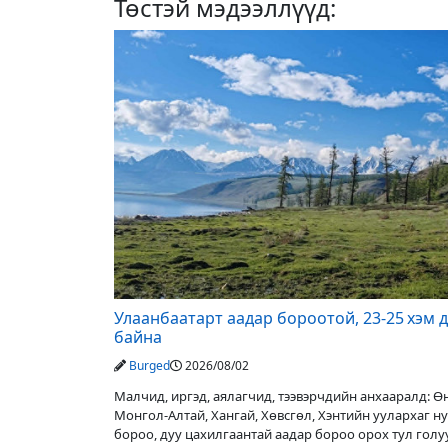
Төстэй мэдээллүүд:
Улаанбаатарт аадар бороотой, 23-25 хэм 
байна
Burged
2026/08/02
Малчид, иргэд, аялагчид, тээвэрчдийн анхааралд: 
Монгол-Алтай, Хангай, Хөвсгөл, Хэнтийн уулархаг н
бороо, дуу цахилгаантай аадар бороо орох тул гол