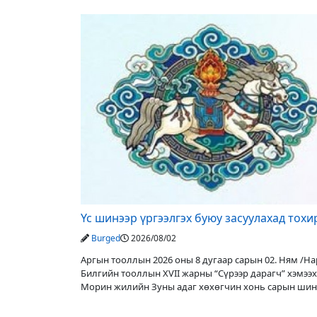
түвшин нэмэгдэх, нөөлөг
Үс шинээр үргээлгэх буюу засуулахад тох
Burged
2026/08/02
Аргын тооллын 2026 оны 8 дугаар сарын 02. Ням /Нар
Билгийн тооллын XVII жарны “Сүрээр дарагч” хэмээх
Морин жилийн Зуны адаг хөхөгчин хонь сарын шин
Адъяа /Асралт/