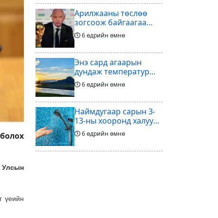
Арилжааны төслөө
зогсоож байгаагаа
Ж.Инфантино
6 өдрийн өмнө
мэдэгдэв
Энэ сард агаарын
дундаж температур
ихэнх нутгаар олон
6 өдрийн өмнө
жилийн дунджаас
дулаан байна
Наймдугаар сарын 3-
13-ны хооронд халуун
ус түр хязгаарлах бүс,
6 өдрийн өмнө
 болох
хороолол
Үс шинээр үргээлгэх
 Улсын
буюу засуулахад
тохиромжгүй
6 өдрийн өмнө
г үеийн
Хөлбөмбөгийг зарж