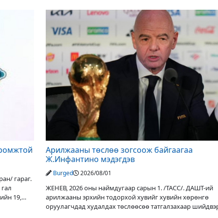
оруулалтаар хийж буй. Төслийн
иромжтой
Арилжааны төслөө зогсоож байгаагаа
Ж.Инфантино мэдэгдэв
Burged
2026/08/01
ан/ гараг.
 гал
ЖЕНЕВ, 2026 оны наймдугаар сарын 1. /ТАСС/. ДАШТ-ий
ийн 19,
арилжааны эрхийн тодорхой хувийг хувийн хөрөнгө
оруулагчдад худалдах төслөөсөө татгалзахаар шийдвэ
ФИФА-гийн ерөнхийлөгч Жанни