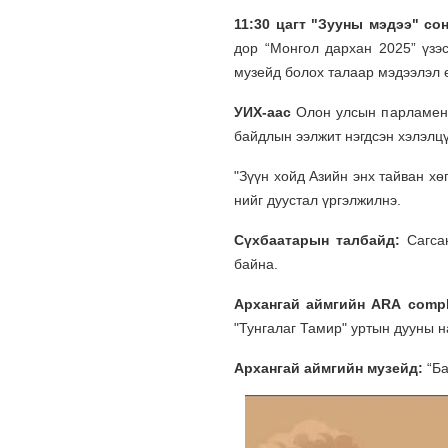
11:30 цагт "Зууны мэдээ" с
дор “Монгол дархан 2025” үзэ
музейд болох талаар мэдээлэл 
УИХ-аас
Олон улсын парламент
байдлын ээлжит нэгдсэн хэлэлц
"Зүүн хойд Азийн энх тайван х
нийг дуустал үргэлжилнэ.
Сүхбаатарын талбайд:
Сагсан
байна.
Архангай аймгийн АRА compl
"Тунгалаг Тамир" уртын дууны н
Архангай аймгийн музейд:
“Ба