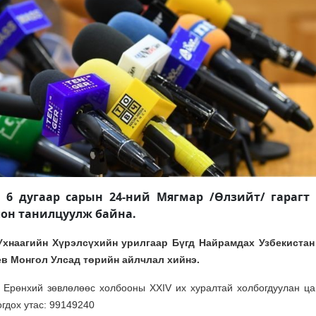
6 дугаар сарын 24-ний ​​​Мягмар /Өлзийт/ гарагт
он танилцуулж байна.
хнаагийн Хүрэлсүхийн урилгаар Бүгд Найрамдах Узбекистан
в Монгол Улсад төрийн айлчлал хийнэ.
Ерөнхий зөвлөлөөс холбооны XXIV их хуралтай холбогдуулан ца
гдох утас: 99149240