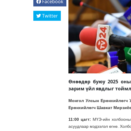
Facebook
Twitter
Өнөөдөр буюу 2025 оны 
зарим үйл явдлыг тоймл
Монгол Улсын Ерөнхийлөгч У
Ерөнхийлөгч Шавкат Мирзиёе
11:00 цагт:
МҮЭ-ийн холбооны 
асуудлаар мэдээлэл өгнө. Холбо