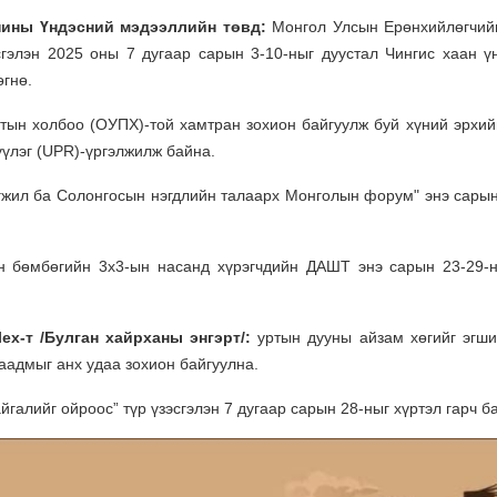
онины Үндэсний мэдээллийн төвд
:
Монгол Улсын Ерөнхийлөгчий
сгэлэн 2025 оны 7 дугаар сарын 3-10-ныг дуустал Чингис хаан ү
өгнө.
ын холбоо (ОУПХ)-той хамтран зохион байгуулж буй хүний эрхий
үүлэг (UPR)-үргэлжилж байна.
өгжил ба Солонгосын нэгдлийн талаарх Монголын форум" энэ сарын
 бөмбөгийн 3х3-ын насанд хүрэгчдийн ДАШТ энэ сарын 23-29-
ex-т /Булган хайрханы энгэрт/:
уртын дууны айзам хөгийг эгши
аадмыг анх удаа зохион байгуулна.
йгалийг ойроос” түр үзэсгэлэн 7 дугаар сарын 28-ныг хүртэл гарч б