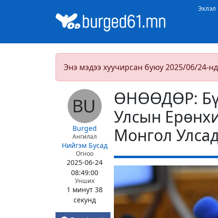
Эхлэл
Энэ мэдээ хуучирсан буюу 2025/06/24-нд
ӨНӨӨДӨР: Бү
Улсын Ерөнх
Burged
Монгол Улсад
Ангилал
Нийгэм
Бусад
Огноо
2025-06-24
08:49:00
Унших
1 минут 38
секунд