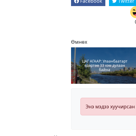
Facebook
Twitter
Өмнөх
ЦАГ АГААР: Улаанбаатарт
өдөртөө 33 хэм дулаан
байна
Энэ мэдээ хуучирсан