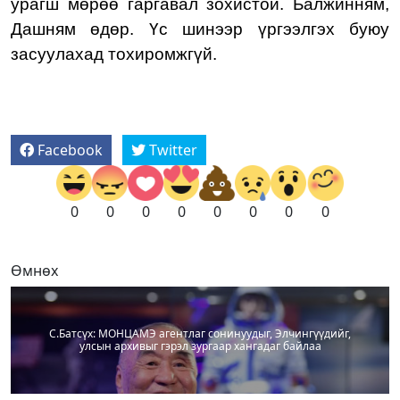
урагш мөрөө гаргавал зохистой. Балжинням,
Дашням өдөр. Үс шинээр үргээлгэх буюу
засуулахад тохиромжгүй.
Facebook
Twitter
0
0
0
0
0
0
0
0
Өмнөх
С.Батсүх: МОНЦАМЭ агентлаг сонинуудыг, Элчингүүдийг,
улсын архивыг гэрэл зургаар хангадаг байлаа