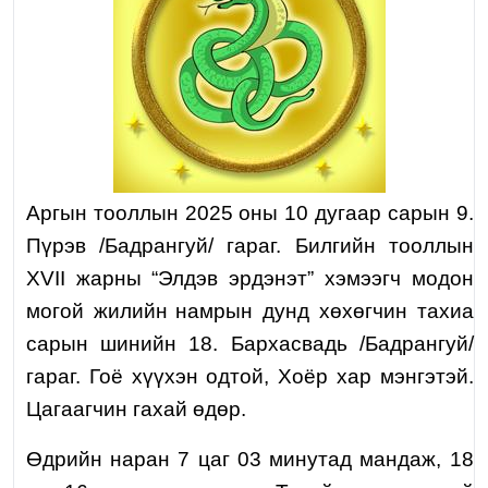
Аргын тооллын 2025 оны 10 дугаар сарын 9.
Пүрэв /Бадрангуй/ гараг. Билгийн тооллын
XVII жарны “Элдэв эрдэнэт” хэмээгч модон
могой жилийн
намрын дунд хөхөгчин тахиа
сарын шинийн 18. Бархасвадь /Бадрангуй/
гараг. Гоё хүүхэн одтой, Хоёр хар мэнгэтэй.
Цагаагчин гахай өдөр.
Өдрийн наран 7 цаг 03 минутад мандаж, 18