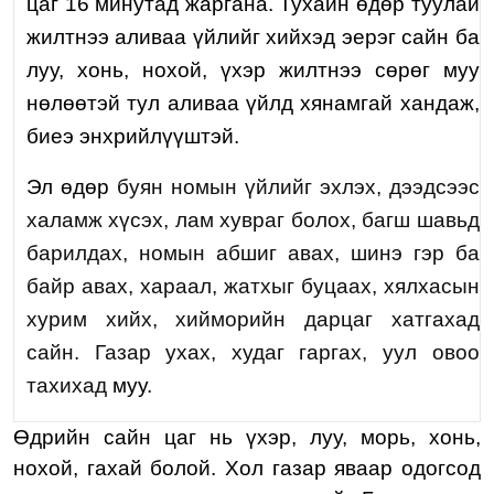
цаг 16 минутад жаргана. Тухайн өдөр туулай
жилтнээ аливаа үйлийг хийхэд эерэг сайн ба
луу, хонь, нохой, үхэр жилтнээ сөрөг муу
нөлөөтэй тул аливаа үйлд хянамгай хандаж,
биеэ энхрийлүүштэй.
Эл өдөр
буян номын үйлийг эхлэх, дээдсээс
халамж хүсэх, лам хувраг болох, багш шавьд
барилдах, номын абшиг авах, шинэ гэр ба
байр авах, хараал, жатхыг буцаах, хялхасын
хурим хийх, хийморийн дарцаг хатгахад
сайн. Газар ухах, худаг гаргах, уул овоо
тахихад
муу.
Өдрийн сайн цаг нь үхэр, луу, морь, хонь,
нохой, гахай болой. Хол газар яваар одогсод