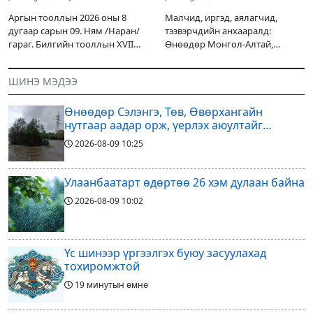
Аргын тооллын 2026 оны 8
Малчид, иргэд, аялагчид,
дугаар сарын 09. Ням /Наран/
тээвэрчдийн анхааралд:
гараг. Билгийн тооллын XVII
Өнөөдөр Монгол-Алтай,
жарны “Сүрээр дарагч” хэмээх
Хангай, Хөвсгөл, Хэнтийн
гал Морин жилийн Зуны адаг
уулархаг нутгаар бороо, дуу
ШИНЭ МЭДЭЭ
хөхөгчин хонь сарын шинийн
цахилгаантай аадар бороо
19, Адъяа /Наран/
орох тул голуудын усны
Өнөөдөр Сэлэнгэ, Төв, Өвөрхангайн
түвшин нэмэгдэх, нөөлөг
нутгаар аадар орж, үерлэх аюултайг
анхааруулав
2026-08-09
10:25
Улаанбаатарт өдөртөө 26 хэм дулаан байна
2026-08-09
10:02
Үс шинээр үргээлгэх буюу засуулахад
тохиромжтой
19 минутын өмнө