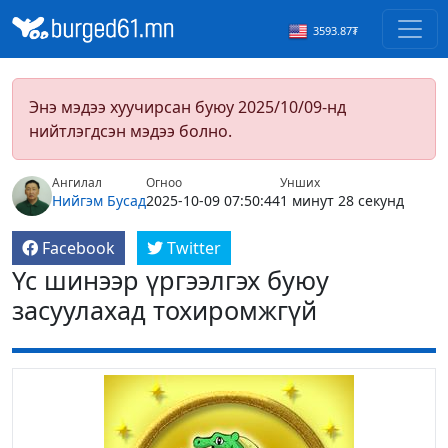
3593.87₮
Энэ мэдээ хуучирсан буюу 2025/10/09-нд
нийтлэгдсэн мэдээ болно.
Ангилал
Огноо
Унших
Нийгэм
Бусад
2025-10-09 07:50:44
1 минут 28 секунд
Facebook
Twitter
Үс шинээр үргээлгэх буюу
засуулахад тохиромжгүй