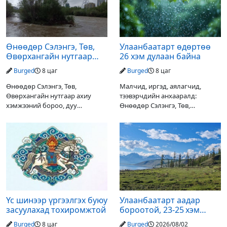
Өнөөдөр Сэлэнгэ, Төв,
Улаанбаатарт өдөртөө
Өвөрхангайн нутгаар
26 хэм дулаан байна
аадар орж, үерлэх
Burged
8 цаг
Burged
8 цаг
аюултайг анхааруулав
Өнөөдөр Сэлэнгэ, Төв,
Малчид, иргэд, аялагчид,
Өвөрхангайн нутгаар ахиу
тээвэрчдийн анхааралд:
хэмжээний бороо, дуу
Өнөөдөр Сэлэнгэ, Төв,
цахилгаантай аадар орох тул
Өвөрхангайн нутгаар ахиухан
голын усны түвшин нэмэгдэх,
хэмжээний бороо, дуу
нөөлөг салхи, мөндөр, аянга
цахилгаантай аадар бороо
цахилгаан, үерийн аюулаас
орох тул голын усны түвшин
сэрэмжлэхийг
нэмэгдэх, нөөлөг салхи,
Үс шинээр үргээлгэх буюу
Улаанбаатарт аадар
засуулахад тохиромжтой
бороотой, 23-25 хэм
дулаан байна
Burged
8 цаг
Burged
2026/08/02