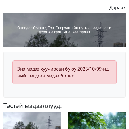
Дараах
Өнөөдөр Сэлэнгэ, Төв, Өвөрхангайн нутгаар аадар орж,
үерлэх аюултайг анхааруулав
Энэ мэдээ хуучирсан буюу 2025/10/09-нд
нийтлэгдсэн мэдээ болно.
Төстэй мэдээллүүд: