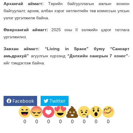
Архангай аймагт:
Төрийн байгууллагын ажлын зохион
байгуулалт, архив, албан хэрэг хөтлөлтийн төв комиссын улсын
үзлэг үргэлжилж байна.
Өвөрхангай аймагт:
2025 оны II ээлжийн цэрэг татлага
үргэлжилнэ.
Завхан аймагт:
“Living in Space” буюу “Сансарт
амьдрахуй”
агуулгын хүрээнд
“Дэлхийн сансрын 7 хоног”
-
ийг тэмдэглэж байна.
Facebook
Twitter
0
0
0
0
0
0
0
0