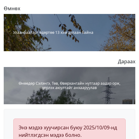
Өмнөх
Улаанбаатарт өдөртөө 13 хэм дулаан байна
Дараах
Өнөөдөр Сэлэнгэ, Төв, Өвөрхангайн нутгаар аадар орж,
үерлэх аюултайг анхааруулав
Энэ мэдээ хуучирсан буюу 2025/10/09-нд
нийтлэгдсэн мэдээ болно.