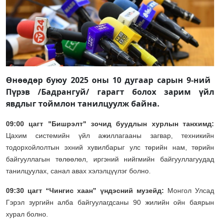
Өнөөдөр буюу 2025 оны 10 дугаар сарын 9-ний ​​​
Пүрэв /Бадрангуй/ гарагт болох зарим үйл
явдлыг тоймлон танилцуулж байна.
09:00 цагт "Бишрэлт" зочид буудлын хурлын танхимд:
Цахим системийн үйл ажиллагааны загвар, техникийн
тодорхойлолтын эхний хувилбарыг улс төрийн нам, төрийн
байгууллагын төлөөлөл, иргэний нийгмийн байгууллагуудад
танилцуулах, санал авах хэлэлцүүлэг болно.
09:30 цагт “Чингис хаан” үндэсний музейд:
Монгол Улсад
Гэрэл зургийн алба байгуулагдсаны 90 жилийн ойн баярын
хурал болно.