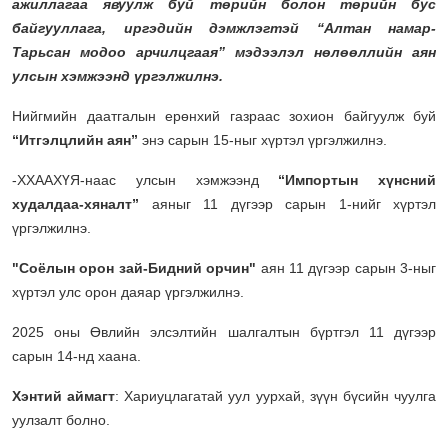
ажиллагаа явуулж буй төрийн болон төрийн бус
байгууллага, иргэдийн дэмжлэгтэй “Алтан намар-
Тарьсан модоо арчилцгаая” мэдээлэл нөлөөллийн аян
улсын хэмжээнд үргэлжилнэ.
Нийгмийн даатгалын ерөнхий газраас зохион байгуулж буй
“Итгэлцлийн аян”
энэ сарын 15-ныг хүртэл үргэлжилнэ.
-ХХААХҮЯ-наас улсын хэмжээнд
“Импортын хүнсний
худалдаа-хяналт”
аяныг 11 дүгээр сарын 1-нийг хүртэл
үргэлжилнэ.
"Соёлын орон зай-Бидний орчин"
аян 11 дүгээр сарын 3-ныг
хүртэл улс орон даяар үргэлжилнэ.
2025 оны Өвлийн элсэлтийн шалгалтын бүртгэл 11 дүгээр
сарын 14-нд хаана.
Хэнтий аймагт
: Хариуцлагатай уул уурхай, зүүн бүсийн чуулга
уулзалт болно.