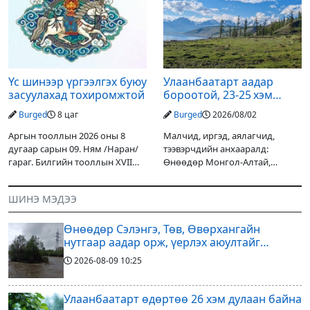
цахилгаан, үерийн аюулаас
орох тул голын усны түвшин
сэрэмжлэхийг
нэмэгдэх, нөөлөг салхи,
Үс шинээр үргээлгэх буюу
Улаанбаатарт аадар
засуулахад тохиромжтой
бороотой, 23-25 хэм
дулаан байна
Burged
8 цаг
Burged
2026/08/02
Аргын тооллын 2026 оны 8
Малчид, иргэд, аялагчид,
дугаар сарын 09. Ням /Наран/
тээвэрчдийн анхааралд:
гараг. Билгийн тооллын XVII
Өнөөдөр Монгол-Алтай,
жарны “Сүрээр дарагч” хэмээх
Хангай, Хөвсгөл, Хэнтийн
гал Морин жилийн Зуны адаг
уулархаг нутгаар бороо, дуу
ШИНЭ МЭДЭЭ
хөхөгчин хонь сарын шинийн
цахилгаантай аадар бороо
19, Адъяа /Наран/
орох тул голуудын усны
Өнөөдөр Сэлэнгэ, Төв, Өвөрхангайн
түвшин нэмэгдэх, нөөлөг
нутгаар аадар орж, үерлэх аюултайг
анхааруулав
2026-08-09
10:25
Улаанбаатарт өдөртөө 26 хэм дулаан байна