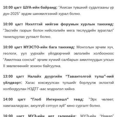
10:00 цагт ШУА-ийн байранд:
“Ахисан түвшний судалгааны үр
дүн-2025” эрдэм шинжилгээний хурал болно.
10:00 цагт Нээлттэй нийгэм форумын хурлын танхимд:
“Засгийн газрын болон нийслэлийн мега төслүүдийн зураглал”
танилцуулах уулзалт болно.
10:00 цагт МҮЭСТО-ийн бага танхимд:
Монголын эрчим хүч,
геологи, уул уурхайн үйлдвэрчний эвлэлийн холбооноос
“Ажилтнаа сонсъё” эрчим хүчний салбарын ажилтнуудын улсын
II зөвлөгөөнийг зохион байгуулна.
13:00 цагт Налайх дүүргийн “Тавантолгой түлш”-ний
үйлдвэрт:
Хагас коксжуулсан түлшийг борлуулж эхлэхтэй
холбогдуулан НЗДТГ-аас мэдээлэл хийнэ.
14:00 цагт "Глоб Интернэшл" төвд:
"Эрх чөлөөт,
хамгаалагдсан, аюулгүй сэтгүүл зүй" кино сургалт болно.
16:00 цагт МУЭ-ийн арт галерейд:
МУЭ-ийн “Намар”