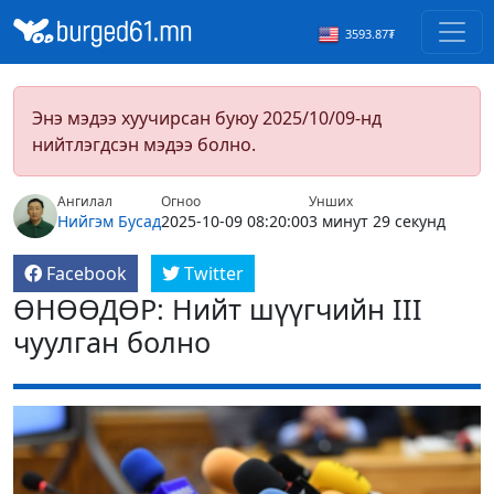
3593.87₮
Энэ мэдээ хуучирсан буюу 2025/10/09-нд
нийтлэгдсэн мэдээ болно.
Ангилал
Огноо
Унших
Нийгэм
Бусад
2025-10-09 08:20:00
3 минут 29 секунд
Facebook
Twitter
ӨНӨӨДӨР: Нийт шүүгчийн III
чуулган болно