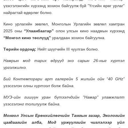
үзэсгэлэнгийн хүрээнд зохион байгуулж буй "Үгсийн өрөг урлаг"
найрагтай өдөрлөг болно.
Кино урлагийн зөвлөл, Монголын Урлагийн зөвлөл хамтран
2025 оны
“Улаанбаатар”
олон улсын кино наадмын хүрээнд
“Монгол кино төслүүд”
уралдаан зохион байгуулна.
Төрийн ордонд:
Нийт шүүгчийн III чуулган болно.
Намрын мод тарих өдрүүд энэ сарын 26-ныг хүртэл
үргэлжилнэ.
Бий Контемпорари арт галерейн 5 жилийн ойн “40 GHz”
үзэсгэлэн олны хүртээл болж байна.
МУЭ-ийн гишүүн уран бүтээлчдийн "Намар" уламжлалт
үзэсгэлэнг толилуулж байна.
Монгол Улсын Ерөнхийлөгчийн Тамгын газар, Экологийн
цагдаагийн алба, Мод үржүүлгийн чиглэлээр үйл