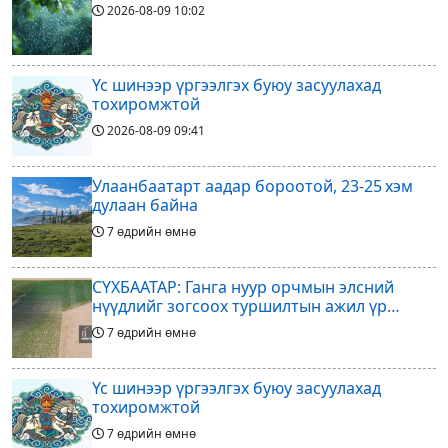
2026-08-09
10:02
Үс шинээр үргээлгэх буюу засуулахад
тохиромжтой
2026-08-09
09:41
Улаанбаатарт аадар бороотой, 23-25 хэм
дулаан байна
7 өдрийн өмнө
СҮХБААТАР: Ганга нуур орчмын элсний
нүүдлийг зогсоох туршилтын ажил үр
дүнгээ өгч эхэлжээ
7 өдрийн өмнө
Үс шинээр үргээлгэх буюу засуулахад
тохиромжтой
7 өдрийн өмнө