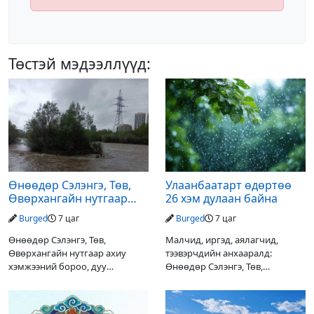
Төстэй мэдээллүүд:
Өнөөдөр Сэлэнгэ, Төв,
Улаанбаатарт өдөртөө
Өвөрхангайн нутгаар
26 хэм дулаан байна
аадар орж, үерлэх
Burged
7 цаг
Burged
7 цаг
аюултайг анхааруулав
Өнөөдөр Сэлэнгэ, Төв,
Малчид, иргэд, аялагчид,
Өвөрхангайн нутгаар ахиу
тээвэрчдийн анхааралд:
хэмжээний бороо, дуу
Өнөөдөр Сэлэнгэ, Төв,
цахилгаантай аадар орох тул
Өвөрхангайн нутгаар ахиухан
голын усны түвшин нэмэгдэх,
хэмжээний бороо, дуу
нөөлөг салхи, мөндөр, аянга
цахилгаантай аадар бороо