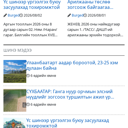
Үс шинээр үргээлгэх буюу
Арилжааны төслөө
засуулахад тохиромжтой
зогсоож байгаагаа
Ж.Инфантино мэдэгдэв
Burged
2026/08/02
Burged
2026/08/01
Аргын тооллын 2026 оны 8
ЖЕНЕВ, 2026 оны наймдугаар
дугаар сарын 02. Ням /Наран/
сарын 1. /ТАСС/. ДАШТ-ий
гараг. Билгийн тооллын XVII
арилжааны эрхийн тодорхой
жарны “Сүрээр дарагч” хэмээх
хувийг хувийн хөрөнгө
гал Морин жилийн Зуны адаг
оруулагчдад худалдах
ШИНЭ МЭДЭЭ
хөхөгчин хонь сарын шинийн
төслөөсөө татгалзахаар
19, Адъяа /Асралт/
шийдвэрлэснээ ФИФА-гийн
Улаанбаатарт аадар бороотой, 23-25 хэм
ерөнхийлөгч Жанни
дулаан байна
6 өдрийн өмнө
СҮХБААТАР: Ганга нуур орчмын элсний
нүүдлийг зогсоох туршилтын ажил үр
дүнгээ өгч эхэлжээ
6 өдрийн өмнө
Үс шинээр үргээлгэх буюу засуулахад
тохиромжтой