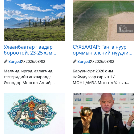
Улаанбаатарт аадар
СҮХБААТАР: Ганга нуур
бороотой, 23-25 хэм
орчмын элсний нүүдлийг
дулаан байна
зогсоох туршилтын ажил
Burged
2026/08/02
Burged
2026/08/02
үр дүнгээ өгч эхэлжээ
Малчид, иргэд, аялагчид,
Баруун-Урт 2026 оны
тээвэрчдийн анхааралд:
наймдугаар сарын 1 /
Өнөөдөр Монгол-Алтай,
МОНЦАМЭ/. Монгол Улсын
Хангай, Хөвсгөл, Хэнтийн
Ерөнхийлөгчийн санаачилгаар
уулархаг нутгаар бороо, дуу
Дарьгангын Ганга нуурыг
цахилгаантай аадар бороо
сэргээн, хамгаалах төслийг
орох тул голуудын усны
улсын төсвийн хөрөнгө
түвшин нэмэгдэх, нөөлөг
оруулалтаар хийж буй.
Төслийн