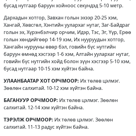
бусад нутгаар баруун хойноос секундэд 5-10 метр.
Дархадын хотгор, Завхан голын эхээр 20-25 хэм,
Хангай, Хөвсгөл, Хэнтийн уулархаг нутаг, Заг-Байдраг
голын эх, Хүрэнбэлчир орчим, Идэр, Тэс, Эг, Үүр, Ерөө
голын хөндийгөөр 14-19 хэм, Их нууруудын хотгор,
Хангайн нурууны өвөр бэл, говийн бүс нутгийн
баруун өмнөд хэсгээр 1-6 хэм, Алтайн уулархаг нутаг,
говийн бүс нутгийн хойд болон зүүн хэсгээр 5-10 хэм,
бусад нутгаар 10-15 хэм хүйтэн байна.
УЛААНБААТАР ХОТ ОРЧМООР:
Их төлөв цэлмэг.
Зөөлөн салхитай. 10-12 хэм хүйтэн байна.
БАГАНУУР ОРЧМООР:
Их төлөв цэлмэг. Зөөлөн
салхитай. 12-14 хэм хүйтэн байна.
ТЭРЭЛЖ ОРЧМООР:
Их төлөв цэлмэг. Зөөлөн
салхитай. 11-13 радус хүйтэн байна.