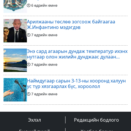
6 өдрийн өмнө
Арилжааны төслөө зогсоож байгаагаа
Ж.Инфантино мэдэгдэв
7 өдрийн өмнө
Энэ сард агаарын дундаж температур ихэнх
нутгаар олон жилийн дунджаас дулаан
байна
7 өдрийн өмнө
Наймдугаар сарын 3-13-ны хооронд халуун
ус түр хязгаарлах бүс, хороолол
7 өдрийн өмнө
Үс шинээр үргээлгэх буюу засуулахад
тохиромжгүй
Эхлэл
Редакцийн бодлого
7 өдрийн өмнө