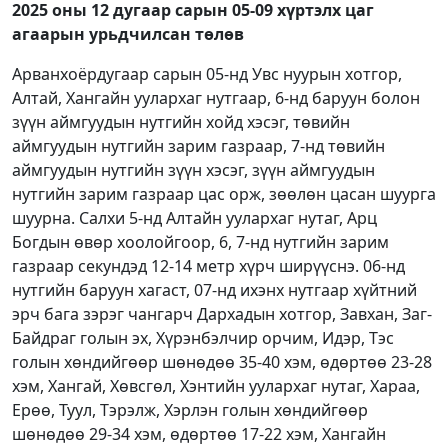
2025 оны 12 дугаар сарын 05-09 хүртэлх
цаг
агаарын урьдчилсан төлөв
Арванхоёрдугаар сарын 05-нд Увс нуурын хотгор,
Алтай, Хангайн уулархаг нутгаар, 6-нд баруун болон
зүүн аймгуудын нутгийн хойд хэсэг, төвийн
аймгуудын нутгийн зарим газраар, 7-нд төвийн
аймгуудын нутгийн зүүн хэсэг, зүүн аймгуудын
нутгийн зарим газраар цас орж, зөөлөн цасан шуурга
шуурна. Салхи 5-нд Алтайн уулархаг нутаг, Арц
Богдын өвөр хоолойгоор, 6, 7-нд нутгийн зарим
газраар секундэд 12-14 метр хүрч ширүүснэ. 06-нд
нутгийн баруун хагаст, 07-нд ихэнх нутгаар хүйтний
эрч бага зэрэг чангарч Дархадын хотгор, Завхан, Заг-
Байдраг голын эх, Хүрэнбэлчир орчим, Идэр, Тэс
голын хөндийгөөр шөнөдөө 35-40 хэм, өдөртөө 23-28
хэм, Хангай, Хөвсгөл, Хэнтийн уулархаг нутаг, Хараа,
Ерөө, Туул, Тэрэлж, Хэрлэн голын хөндийгөөр
шөнөдөө 29-34 хэм, өдөртөө 17-22 хэм, Хангайн