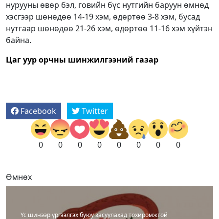
нурууны өвөр бэл, говийн бүс нутгийн баруун өмнөд
хэсгээр шөнөдөө 14-19 хэм, өдөртөө 3-8 хэм, бусад
нутгаар шөнөдөө 21-26 хэм, өдөртөө 11-16 хэм хүйтэн
байна.
Цаг уур орчны шинжилгээний газар
Facebook
Twitter
0
0
0
0
0
0
0
0
Өмнөх
Үс шинээр үргээлгэх буюу засуулахад тохиромжтой