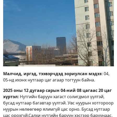
Малчид, иргэд, тээвэрчдэд зориулсан мэдээ:
04,
05-нд ихэнх нутгаар цаг агаар тогтуун байна.
2025 оны 12 дугаар сарын 04-ний 08 цагаас 20 цаг
хүртэл:
Нутгийн баруун хагаст солигдмол үүлтэй,
бусад нутгаар багавтар үүлтэй. Увс нуурын хотгороор
нуурын нөлөөгөөр ялимгүй цас орно. Бусад нутгаар
цас орохгүй.Салхи нутгийн баруун хэсгээр баруунаас,