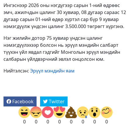
Ингэснээр 2026 оны нэгдүгээр сарын 1-ний өдрөөс
эмч, ажилчдын цалинг 30 хувиар, 08 дугаар сараас 12
дугаар сарын 01-ний өдөр хүртэл сар бүр 9 хувиар
нэмэгдүүлж үндсэн цалинг 3.500.000 төгрөгт хүргэнэ.
Нэг жилийн дотор 75 хувиар үндсэн цалинг
нэмэгдүүлэхээр болсон нь эрүүл мэндийн салбарт
түүхэн үйл явдал гэдгийг Монголын эрүүл мэндийн
салбарын үйлдвэрчний эвлэл онцолсон юм.
Нийтэлсэн:
Эрүүл мэндийн яам
Facebook
Twitter
0
0
0
0
0
0
0
0