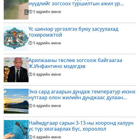
нүүдлийг зогсоох туршилтын ажил үр
дүнгээ өгч эхэлжээ
5 өдрийн өмнө
Үс шинээр үргээлгэх буюу засуулахад
тохиромжтой
5 өдрийн өмнө
Арилжааны төслөө зогсоож байгаагаа
Ж.Инфантино мэдэгдэв
6 өдрийн өмнө
Энэ сард агаарын дундаж температур ихэнх
нутгаар олон жилийн дунджаас дулаан
байна
6 өдрийн өмнө
Наймдугаар сарын 3-13-ны хооронд халуун
ус түр хязгаарлах бүс, хороолол
6 өдрийн өмнө