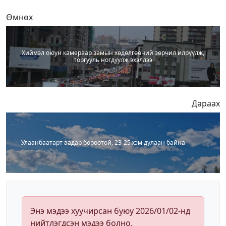
Өмнөх
Хиймэл оюун камераар замын хөдөлгөөний зөрчил илрүүлж,
торгууль ногдуулж эхэллээ
Дараах
Улаанбаатарт аадар бороотой, 23-25 хэм дулаан байна
Энэ мэдээ хуучирсан буюу 2026/01/02-нд
нийтлэгдсэн мэдээ болно.