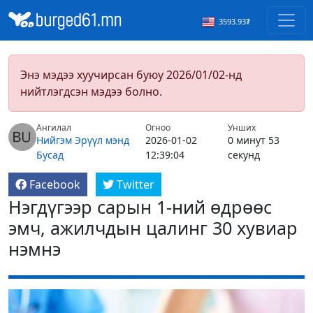
3593.93₮
Энэ мэдээ хуучирсан буюу 2026/01/02-нд
нийтлэгдсэн мэдээ болно.
Ангилал
Огноо
Унших
Нийгэм
Эрүүл мэнд
2026-01-02
0 минут 53
Бусад
12:39:04
секунд
Facebook
Twitter
Нэгдүгээр сарын 1-ний өдрөөс
эмч, ажилчдын цалинг 30 хувиар
нэмнэ