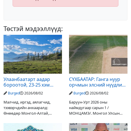
Төстэй мэдээллүүд:
Улаанбаатарт аадар
СҮХБААТАР: Ганга нуур
бороотой, 23-25 хэм
орчмын элсний нүүдлийг
дулаан байна
зогсоох туршилтын ажил
Burged
2026/08/02
Burged
2026/08/02
үр дүнгээ өгч эхэлжээ
Малчид, иргэд, аялагчид,
Баруун-Урт 2026 оны
тээвэрчдийн анхааралд:
наймдугаар сарын 1 /
Өнөөдөр Монгол-Алтай,
МОНЦАМЭ/. Монгол Улсын
Хангай, Хөвсгөл, Хэнтийн
Ерөнхийлөгчийн санаачилгаар
уулархаг нутгаар бороо, дуу
Дарьгангын Ганга нуурыг
цахилгаантай аадар бороо
сэргээн, хамгаалах төслийг