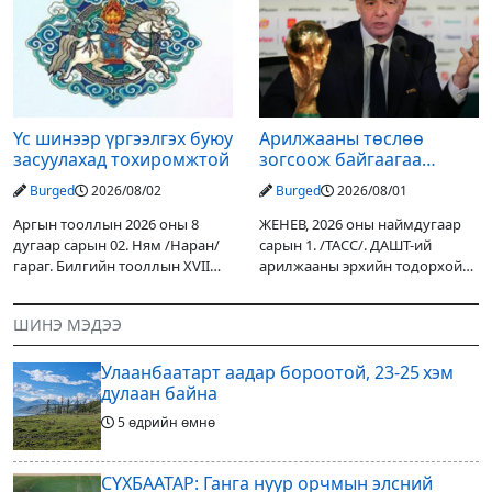
орох тул голуудын усны
улсын төсвийн хөрөнгө
түвшин нэмэгдэх, нөөлөг
оруулалтаар хийж буй.
Төслийн
Үс шинээр үргээлгэх буюу
Арилжааны төслөө
засуулахад тохиромжтой
зогсоож байгаагаа
Ж.Инфантино мэдэгдэв
Burged
2026/08/02
Burged
2026/08/01
Аргын тооллын 2026 оны 8
ЖЕНЕВ, 2026 оны наймдугаар
дугаар сарын 02. Ням /Наран/
сарын 1. /ТАСС/. ДАШТ-ий
гараг. Билгийн тооллын XVII
арилжааны эрхийн тодорхой
жарны “Сүрээр дарагч” хэмээх
хувийг хувийн хөрөнгө
гал Морин жилийн Зуны адаг
оруулагчдад худалдах
ШИНЭ МЭДЭЭ
хөхөгчин хонь сарын шинийн
төслөөсөө татгалзахаар
19, Адъяа /Асралт/
шийдвэрлэснээ ФИФА-гийн
Улаанбаатарт аадар бороотой, 23-25 хэм
ерөнхийлөгч Жанни
дулаан байна
5 өдрийн өмнө
СҮХБААТАР: Ганга нуур орчмын элсний